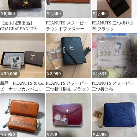
8,000
1,500
1,000
¥
¥
¥
【週末限定出品】
PEANUTS スヌーピー
PEANUTS 三つ折り財
COACH×PEANUTS ウ
ラウンドファスナー 長
布 ブラック
ッドストック 二つ折り
財布 キャメル 大容量
財布
39,000
2,999
1,333
¥
¥
¥
新品 PEANUTS & Co.
PEANUTS スヌーピー
PEANUTS スヌーピー
ピーナッツカンパニ
三つ折り財布 ブラック
三つ折財布
ー ミドルウォレッ
ト 財布
1,990
700
2,800
¥
¥
¥