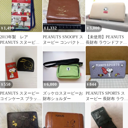
1,499
1,332
3,000
¥
¥
¥
2013年製 レア
PEANUTS SNOOPY ス
【未使用】PEANUTS
PEANUTS スヌーピー
ヌーピー コンパクト財
長財布 ラウンドファス
マルチケース 郵便局
布 ブラウン
ナー スヌーピー
550
6,000
844
¥
¥
¥
PEANUTS スヌーピー
ズッケロスヌーピーお
PEANUTS SPORTS ス
コインケース ブラック
財布ショルダー
ヌーピー 長財布 ラウン
【最終価格‼️】
ドファスナー