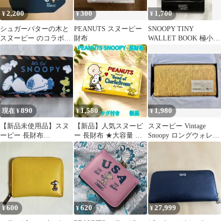
2,200
300
1,700
¥
¥
¥
シュガーバターの木と
PEANUTS スヌーピー
SNOOPY TINY
スヌーピー のコラボ
財布
WALLET BOOK 極小財
ショルダーバック
布
890
1,580
1,980
現在 ¥
¥
¥
【新品未使用品】スヌ
【新品】人気スヌーピ
スヌーピー Vintage
ーピー 長財布
ー 長財布 ★大容量 ラ
Snoopy ロングウォレッ
PEANUTS
ウンドジップ
ト(長財布)
PEANUTS★
600
620
27,999
¥
¥
¥