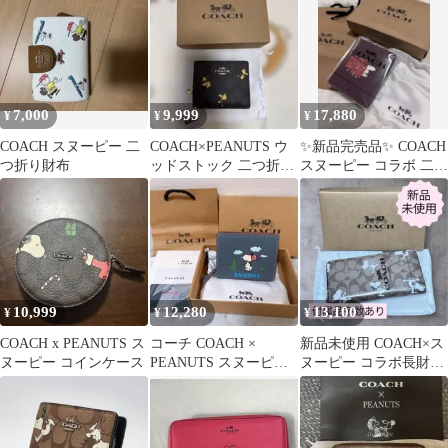
き
7,000
9,999
17,880
¥
¥
¥
COACH スヌーピー 二
COACH×PEANUTS ウ
✨新品完売品✨ COACH
つ折り財布
ッドストック 二つ折り
スヌーピー コラボ 二つ
財布 新品未使用
折り財布 ワインレッド
10,999
12,280
13,100
¥
¥
¥
COACH x PEANUTS ス
コーチ COACH ×
新品未使用 COACH×ス
ヌーピー コインケース
PEANUTS スヌーピー
ヌーピー コラボ長財布
二つ折り財布 ブルー ス
シグネチャー 保管袋付
キー
き