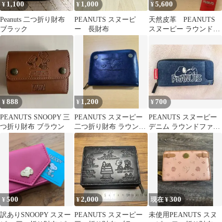
1,100
1,000
5,600
¥
¥
¥
Peanuts 二つ折り財布
PEANUTS スヌーピ
天然皮革 PEANUTS
ブラック
ー 長財布
スヌーピー ラウンドフ
ァスナー長財布 ブラウ
ン
888
1,200
700
¥
¥
¥
PEANUTS SNOOPY 三
PEANUTS スヌーピー
PEANUTS スヌーピー
つ折り財布 ブラウン
二つ折り財布 ラウンド
デニム ラウンドファス
ファスナー 合皮 黒
ナー 長財布
500
2,000
300
¥
¥
現在 ¥
訳ありSNOOPY スヌー
PEANUTS スヌーピー
未使用PEANUTS スヌ