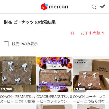
財布 ピーナッツ の検索結果
並び替え
販売中のみ表示
9,980
7,000
9,800
¥
¥
¥
COACH x PEANUTS ス
COACH×PEANUTSスヌ
COACH コーチ スヌ
ヌーピー 二つ折り財布
ーピーコラボラウンド
ーピー 二つ折り財布 コ
ファスナー長財布袋付
ラボ