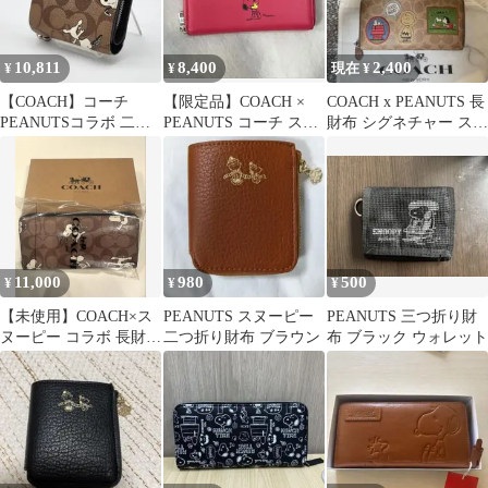
10,811
8,400
2,400
¥
¥
現在 ¥
【COACH】コーチ
【限定品】COACH ×
COACH x PEANUTS 長
PEANUTSコラボ 二つ
PEANUTS コーチ スヌ
財布 シグネチャー スヌ
折り財布 スヌーピー ブ
ーピー コラボ 長財布
ーピー
ラウン
11,000
980
500
¥
¥
¥
【未使用】COACH×ス
PEANUTS スヌーピー
PEANUTS 三つ折り財
ヌーピー コラボ 長財布
二つ折り財布 ブラウン
布 ブラック ウォレット
シグネチャー 箱付き