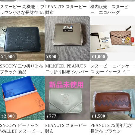
スヌーピー 高機能！ ブ
PEANUTS スヌーピー
機内販売 スヌーピ
ラウン小さな長財布 1/2
財布
ー エコバッグ
1,000
900
1,000
¥
¥
¥
SNOOPY 二つ折り財布
MILKFED. PEANUTS
スヌーピー コインケー
ブラック 新品
二つ折り財布 シルバー
ス カードケース ミニ財
布 PEANUTSマカダム
柄 老花
2,800
777
1,500
¥
¥
¥
SNOOPY ピーナッツ
PEANUTS スヌーピー
PEANUTS 75周年記念
WALLET スヌーピー
財布
長財布 ブラウン