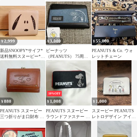
長財布 ブルー 型押し
2,999
3,000
55,000
¥
¥
¥
新品SNOOPY*サイフ*
ピーナッツ
PEANUTS & Co. ウォ
送料無料スヌーピー*未
（PEANUTS） 75周年
レットチェーン
使用PEANUTS*二つ折
アートデニムラウンド
り財布
ファスナー二つ折財布
10%OFF
880
1,008
1,000
¥
¥
¥
PEANUTS スヌーピー
PEANUTS スヌーピー
スヌーピー PEANUTS
三つ折りがま口財布 ブ
ラウンドファスナー 長
レトロデザイン アイボ
ラウン
財布 デニム風 ブラック
リー お財布 小銭入れ