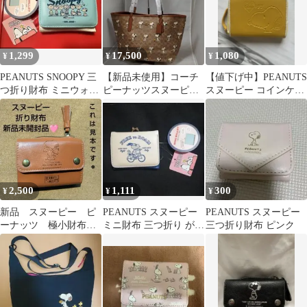
1,299
17,500
1,080
¥
¥
¥
PEANUTS SNOOPY 三
【新品未使用】コーチ
【値下げ中】PEANUTS
つ折り財布 ミニウォレ
ピーナッツスヌーピー
スヌーピー コインケー
ット その1
シティ シグネチャート
ス 財布 イエロー
ート
2,500
1,111
300
¥
¥
¥
新品 スヌーピー ピ
PEANUTS スヌーピー
PEANUTS スヌーピー
ーナッツ 極小財布
ミニ財布 三つ折り がま
三つ折り財布 ピンク
極小財布ブック ブラ
口
ウン 折り財布 財布