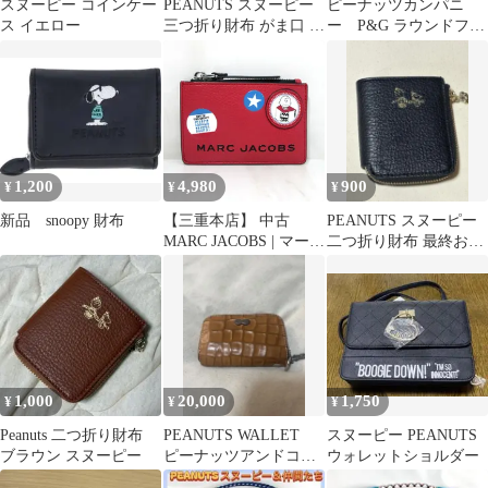
スヌーピー コインケー
PEANUTS スヌーピー
ピーナッツカンパニ
ス イエロー
三つ折り財布 がま口 ピ
ー P&G ラウンドファ
ンク
スナー長財布 ブラック
1,200
4,980
900
¥
¥
¥
新品 snoopy 財布
【三重本店】 中古
PEANUTS スヌーピー
MARC JACOBS | マーク
二つ折り財布 最終お値
ジェイコブス
下げ！
×PEANUTS ピーナッツ
THE BOX TOP ZIP
MULTI WALLET マル
チウォレット / コイン
ケース パスケース カー
ドケース レッド×ブル
1,000
20,000
1,750
¥
¥
¥
ー系 【124】
Peanuts 二つ折り財布
PEANUTS WALLET
スヌーピー PEANUTS
ブラウン スヌーピー
ピーナッツアンドコー
ウォレットショルダー
PEANUTS &CO.