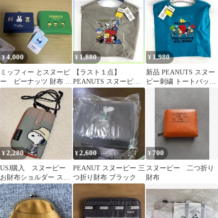
4,000
1,880
1,980
¥
¥
¥
ミッフィー とスヌーピ
【ラスト１点】
新品 PEANUTS スヌー
ー ピーナッツ 財布 2
PEANUTS スヌーピー
ピー刺繍 トートバッグ
点セット
＆仲間たち キャラクタ
エメラルドグリーン
ーバッグ グレー
2,280
2,600
700
¥
¥
¥
USJ購入 スヌーピー
PEANUT スヌーピー 三
スヌーピー 二つ折り
お財布ショルダー スマ
つ折り財布 ブラック
財布
ホ ポシェット
PEANUTS