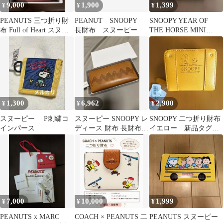
9,000
1,900
1,399
¥
¥
¥
PEANUTS 三つ折り財
PEANUT SNOOPY
SNOOPY YEAR OF
布 Full of Heart スヌー
長財布 スヌーピー
THE HORSE MINI
ピー
WALLETブラウン
1,300
6,962
2,900
¥
¥
¥
スヌーピー P刺繍コ
スヌーピー SNOOPY レ
SNOOPY 二つ折り財布
インパース
ディース 財布 長財布
イエロー 新品タグつ
ウォレット ピーナッ
き
ツ
7,000
10,000
1,999
¥
¥
¥
PEANUTS x MARC
COACH × PEANUTS 二
PEANUTS スヌーピー