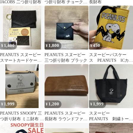
JACOBS 二つ折り財布
つ折り財布 チョーク×
長財布
ブラウン
1,400
1,800
450
¥
¥
¥
PEANUTS スヌーピー
PEANUTS スヌーピー
スヌーピーパスケー
スマートカードケース
三つ折り財布 ブラック
ス PEANUTS ICカー
ブラック
ドケースウォレット
カードケース
1,999
1,200
1,999
¥
¥
¥
PEANUTS SNOOPY 三
PEANUTS スヌーピー
スヌーピー
つ折り財布 ミニ財布 グ
長財布 ラウンドファス
PEANUTS 刺繍トート
レー
ナー ブラウン
バッグ 黒 ピーナ
ッツ ポケット沢