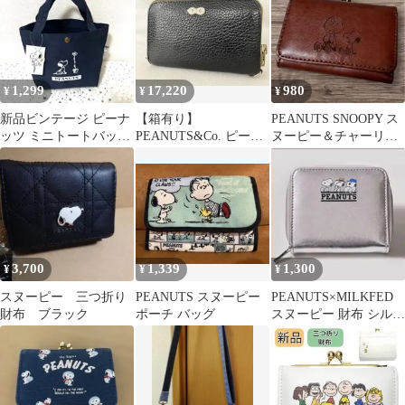
山！！
1,299
17,220
980
¥
¥
¥
新品ビンテージ ピーナ
【箱有り】
PEANUTS SNOOPY ス
ッツ ミニトートバッグ
PEANUTS&Co. ピーナ
ヌーピー＆チャーリー
(ネイビー)
ッツカンパニー 長財布
ブラウン ミニ財布
メンズ ブラック
がま口
3,700
1,339
1,300
¥
¥
¥
スヌーピー 三つ折り
PEANUTS スヌーピー
PEANUTS×MILKFED
財布 ブラック
ポーチ バッグ
スヌーピー 財布 シルバ
ー 三兄弟 雑誌 付録