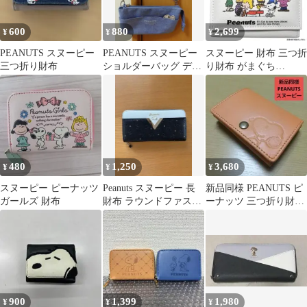
600
880
2,699
¥
¥
¥
PEANUTS スヌーピー
PEANUTS スヌーピー
スヌーピー 財布 三つ折
三つ折り財布
ショルダーバッグ デニ
り財布 がまぐち
ム調
SNOOPY PEANUTS 日
本製
480
1,250
3,680
¥
¥
¥
スヌーピー ピーナッツ
Peanuts スヌーピー 長
新品同様 PEANUTS ピ
ガールズ 財布
財布 ラウンドファスナ
ーナッツ 三つ折り財布
ー ブラック
ライトブラウン スヌー
ピー
900
1,399
1,980
¥
¥
¥