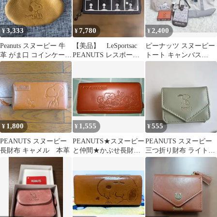
3,333
7,780
2,400
¥
¥
¥
Peanuts スヌーピー 牛
【美品】 LeSportsac
ピーナッツ スヌーピー
革 がま口 コインケース
PEANUTS レスポート
トート キャンバス
財布
サック長財布
2way バッグ 財布 4点セ
ット
1,800
1,555
555
¥
¥
¥
PEANUTS スヌーピー
PEANUTS★スヌーピー
PEANUTS スヌーピー
長財布 キャメル 本革
と仲間★かぶせ長財布
三つ折り財布 ライトグ
【中古品】
リーン