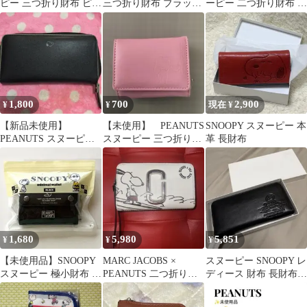
ピー 三つ折り財布 ピン
三つ折り財布 ブラック
ーピー 二つ折り財布 ピ
ク
エンボス加工 黒
ンク
1,800
700
2,900
¥
¥
現在 ¥
【新品未使用】
【未使用】 PEANUTS
SNOOPY スヌーピー 本
PEANUTS スヌーピー
スヌーピー 三つ折り財
革 長財布
長財布 ラウンドファス
布 ピンク
ナー ブラック
1,680
5,980
5,851
¥
¥
¥
【未使用品】SNOOPY
MARC JACOBS ×
スヌーピー SNOOPY レ
スヌーピー 極小財布 三
PEANUTS 二つ折り財
ディース 財布 長財布
つ折り財布 ブラック
布 スヌーピー
ウォレット ピーナッ
ツ