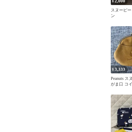
2,000
¥
スヌーピー
ン
3,333
¥
Peanuts
がま口 コ
布