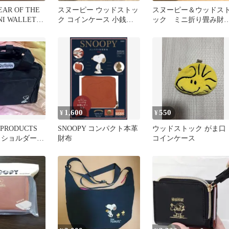
EAR OF THE
スヌーピー ウッドストッ
スヌーピー＆ウッドス
NI WALLETブ
ク コインケース 小銭入
ック ミニ折り畳み財
れ ブラウン ポケットポ
☆
ーチ
1,600
550
¥
¥
 PRODUCTS
SNOOPY コンパクト本革
ウッドストック がま口
 ショルダーバ
財布
コインケース
ック