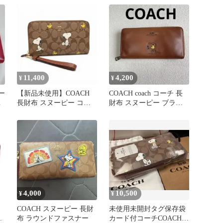
11,400
4,200
¥
¥
コー
【新品未使用】COACH
COACH coach コーチ 長
長
長財布 スヌーピー コラ
財布 スヌーピー ブラウ
ボ シグネチャー
ン
4,000
10,500
¥
¥
COACH スヌーピー 長財
未使用未開封タグ保存袋
ン
布 ラウンドファスナー
カード付コーチCOACH