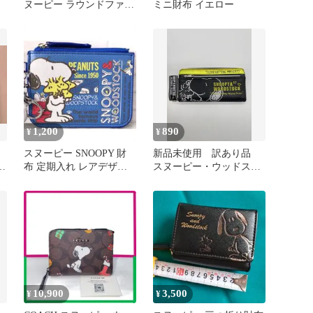
ヌーピー ラウンドファス
ミニ財布 イエロー
ナー長財布 ブラウン
1,200
890
¥
¥
スヌーピー SNOOPY 財
新品未使用 訳あり品
つ
布 定期入れ レアデザイ
スヌーピー・ウッドスト
ン ☆★ ラスト１点
ック イエロー メッシ
ュ 長財布
10,900
3,500
¥
¥