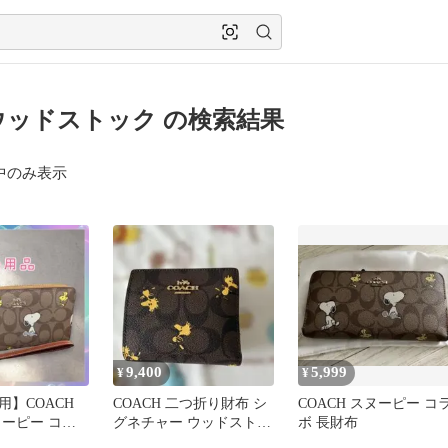
ウッドストック の検索結果
中のみ表示
9,400
5,999
¥
¥
用】COACH
COACH 二つ折り財布 シ
COACH スヌーピー コ
ヌーピー コラ
グネチャー ウッドストッ
ボ 長財布
チャー
ク