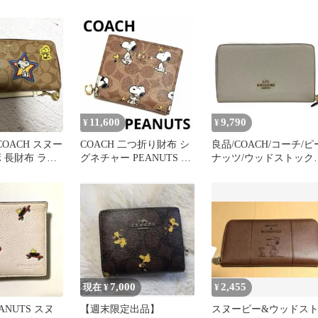
ッドストック
ドファスナー 長財
ピンク
11,600
9,790
¥
¥
COACH スヌー
COACH 二つ折り財布 シ
良品/COACH/コーチ/ピ
 長財布 ラウ
グネチャー PEANUTS ス
ナッツ/ウッドストック/
ナー付き
ヌーピー 限定 美品
ミディアムウォレット/
布/C4604/白ホワイ
ト/FB4646
7,000
2,455
現在 ¥
¥
EANUTS スヌ
【週末限定出品】
スヌーピー&ウッドス