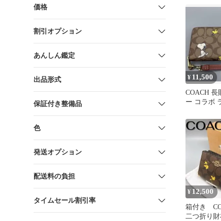
価格
割引オプション
あんしん鑑定
11,500
¥
出品形式
COACH 
ー コラボ
保証付き整備品
スナー
色
発送オプション
配送料の負担
12,500
¥
タイムセール割引率
箱付き CO
二つ折り財