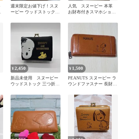
ト
週末限定お値下げ！スヌ
人気 スヌーピー 本革
布
ーピー ウッドストック
お財布付きスマホショル
二つ折り財布 色:グレー
ダー 長財布 G ウッド
ストック
2,450
1,500
¥
¥
新品未使用 スヌーピー
PEANUTS スヌーピー ラ
ウッドストック 三つ折り
ウンドファスナー 長財布
財布 がま口 ブラック
キャメル 大容量