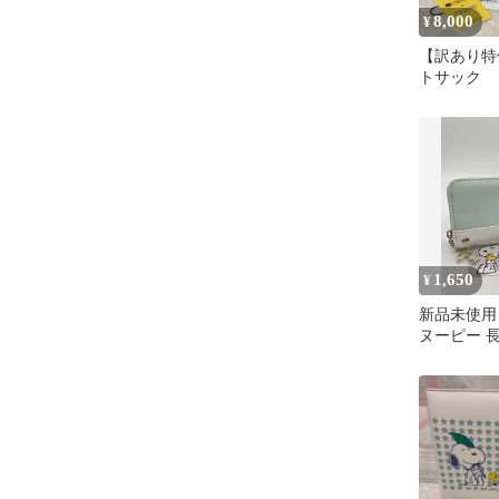
8,000
¥
【訳あり特
トサック 
ヌーピー 
ルスカウト
1,650
¥
新品未使用 
ヌーピー 
ドファスナ
ーン