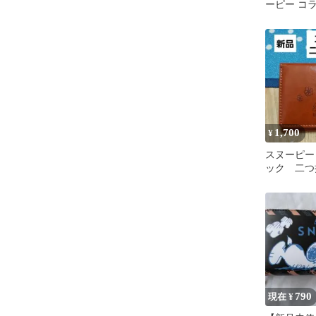
ーピー コラ
布ベージュ
1,700
¥
スヌーピー
ック 二つ
布 新品
790
現在 ¥