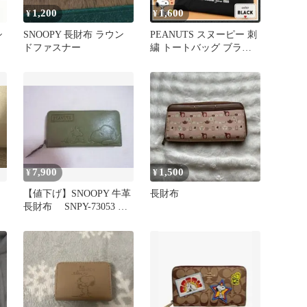
1,200
1,600
¥
¥
シ
SNOOPY 長財布 ラウン
PEANUTS スヌーピー 刺
ドファスナー
繍 トートバッグ ブラッ
ク D.KELLY 新品b
7,900
1,500
¥
¥
【値下げ】SNOOPY 牛革
長財布
長財布 SNPY-73053 ブ
ルー(グリーン）