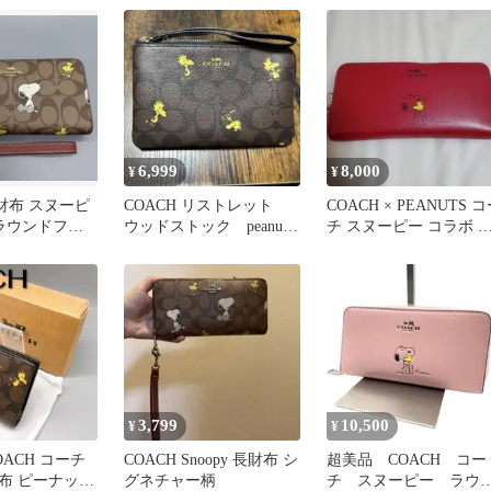
6,999
8,000
¥
¥
長財布 スヌーピ
COACH リストレット
COACH × PEANUTS 
 ラウンドファ
ウッドストック peanuts
チ スヌーピー コラボ 
ポーチ
財布 赤色 限定品
3,799
10,500
¥
¥
ACH コーチ
COACH Snoopy 長財布 シ
超美品 COACH コー
布 ピーナッツ
グネチャー柄
チ スヌーピー ラウ