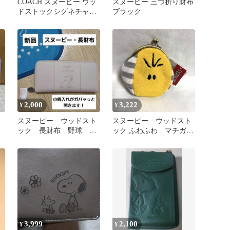
COACH スヌーピー ウッ
スヌーピー 三つ折り財布
ドストックシグネチャー
ブラック
二つ折り財布
2,000
3,222
¥
¥
ヌ
スヌーピー ウッドスト
スヌーピー ウッドスト
ック 長財布 野球 フ
ック ふわふわ マチガマ
ラップ財布 ワレット
グチ 財布 がまぐち
新品
小物入れ
3,999
2,100
¥
¥