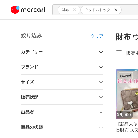
ンツにスキップ
財布
ウッドストック
絞り込み
財布 
クリア
カテゴリー
販売
ブランド
サイズ
販売状況
出品者
9,000
¥
【新品未使
商品の状態
長財布 ス
ボ シグネ