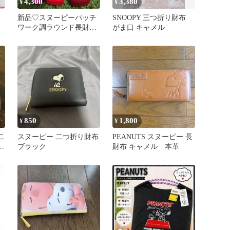
4,300
3,380
¥
¥
新品♡スヌーピーパッチ
SNOOPY 三つ折り財布
ワーク調ラウンド長財布
がま口 キャメル
♡
850
1,800
¥
¥
二
スヌーピー 二つ折り財布
PEANUTS スヌーピー 長
ッ
ブラック
財布 キャメル 本革
ッ