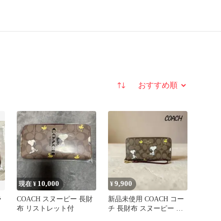
並び替え
10,000
9,900
現在 ¥
¥
ラ
COACH スヌーピー 長財
新品未使用 COACH コー
布 リストレット付
チ 長財布 スヌーピー シ
グネチャー ブラウン