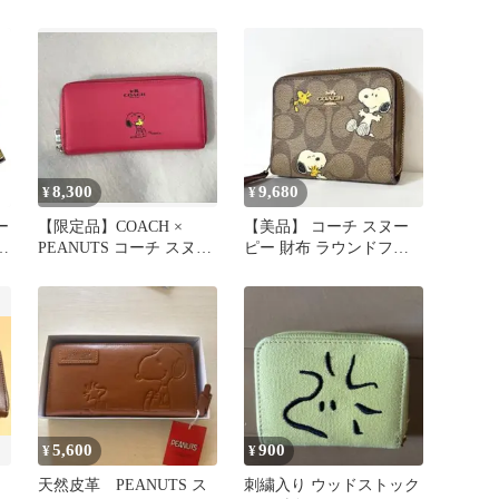
布
スヌーピー長財布 シグネ
チャー柄
8,300
9,680
¥
¥
ー
【限定品】COACH ×
【美品】 コーチ スヌー
PEANUTS コーチ スヌー
ピー 財布 ラウンドファ
財
ピー コラボ 長財布
スナー 二つ折り財布 ミ
ニ財布
5,600
900
¥
¥
ト
天然皮革 PEANUTS ス
刺繍入り ウッドストック