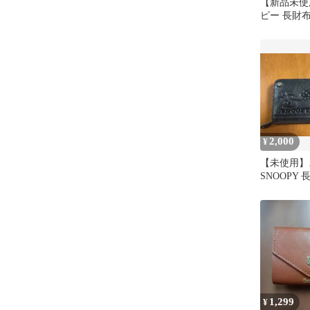
【新品未使
ピー 長財布 
2,000
¥
【未使用】
SNOOPY
ク（フェイ
1,299
¥