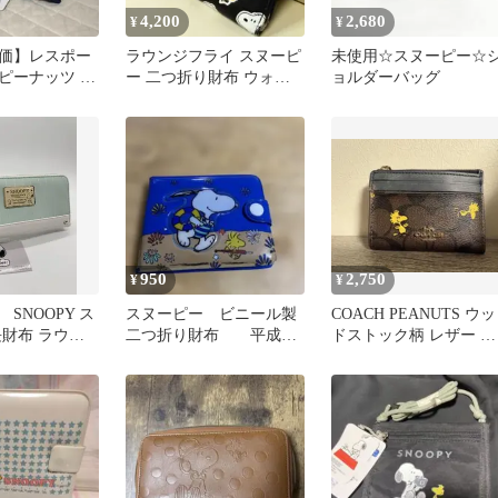
4,200
2,680
¥
¥
価】レスポー
ラウンジフライ スヌーピ
未使用☆スヌーピー☆
ピーナッツ ス
ー 二つ折り財布 ウォレ
ョルダーバッグ
長財布 ビーグ
ット ウッドストック ピ
ーナッツ
950
2,750
¥
¥
SNOOPY ス
スヌーピー ビニール製
COACH PEANUTS ウッ
長財布 ラウン
二つ折り財布 平成レ
ドストック柄 レザー カ
ー ライトグリ
トロ
ードケース