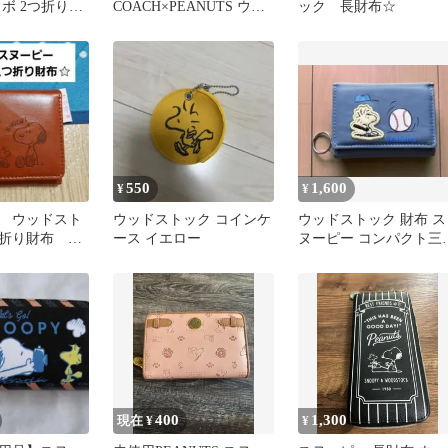
ボ 2つ折り財
COACH×PEANUTS ウッ
ック 長財布☆
ドストック 二つ折り財布
550
1,600
¥
¥
 ウッドスト
ウッドストック コインケ
ウッドストック 財布 ス
折り財布 財
ース イエロー
ヌーピー コンパクト三
折り財布 Woodstock
400
1,300
現在 ¥
¥