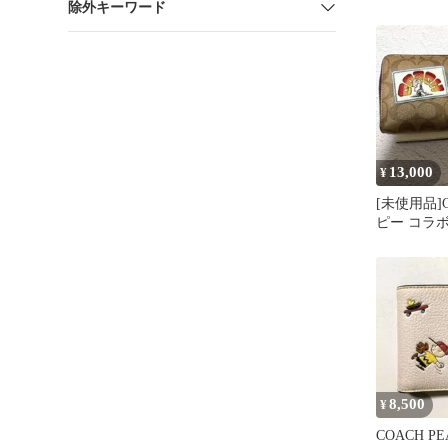
除外キーワード
コラボ ウ
13,000
¥
[未使用品]
ピー コラボ
ンドファス
8,500
¥
COACH P