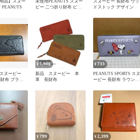
用品】スヌー
未使用PEANUTS スヌー
スヌーピー 長財布 ウッ
PEANUTS
ピー 二つ折り財布 ピン
ドストック デザイン
ク
5,900
733
¥
¥
スヌーピー
新品 スヌーピー 本
PEANUTS SPORTS ス
 長財布 ブラッ
革 長財布
ーピー 長財布 ラウンド
クレザー）
ファスナー
799
2,399
¥
¥