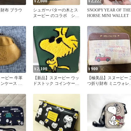
2,000
2,222
¥
¥
 財布 ブラウ
シュガーバターの木とス
SNOOPY YEAR OF THE
ヌーピー のコラボ ショ
HORSE MINI WALLET
ルダーバック
2,100
900
¥
¥
 スヌーピー 牛革
【新品】スヌーピー ウッ
【極美品】スヌーピー 
インケース 財
ドストック コインケース
つ折り財布 ミニウォレ
サガラ刺繍11.5×8cm
ト 茶★車柄ウッドスト
ク