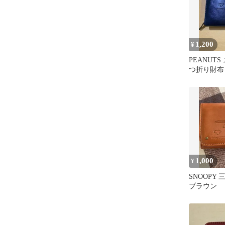
1,200
¥
PEANUT
つ折り財布
スナー 合
1,000
¥
SNOOPY
ブラウン