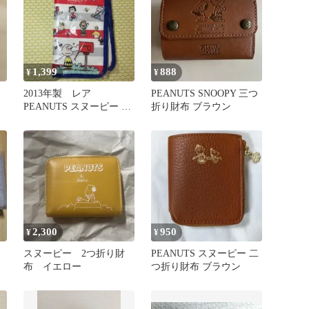
1,399
888
¥
¥
2013年製 レア
PEANUTS SNOOPY 三つ
PEANUTS スヌーピー マ
折り財布 ブラウン
ルチケース 郵便局
2,300
950
¥
¥
スヌーピー 2つ折り財
PEANUTS スヌーピー 二
布 イエロー
つ折り財布 ブラウン