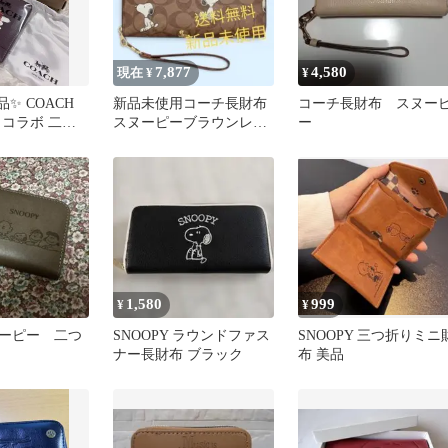
7,877
4,580
現在 ¥
¥
✨ COACH
新品未使用コーチ長財布
コーチ長財布 スヌー
 コラボ 二つ
スヌーピーブラウンレザ
ー
ワインレッド
ーレディースメンズ送料
無料即日発送
1,580
999
¥
¥
ーピー 二つ
SNOOPY ラウンドファス
SNOOPY 三つ折りミニ
ナー長財布 ブラック
布 美品