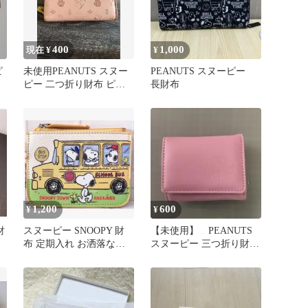
400
1,000
現在 ¥
¥
ピ
未使用PEANUTS スヌー
PEANUTS スヌーピー
ピー 二つ折り財布 ピン
長財布
ク
1,200
600
¥
¥
財
スヌーピー SNOOPY 財
【未使用】 PEANUTS
布 定期入れ お洒落なデ
スヌーピー 三つ折り財布
ザイン ☆★
ピンク