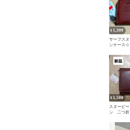
1,399
¥
サーフスヌ
ンケース☆
1,500
¥
スヌーピー
ン 二つ折
布 新品 
ヌーピー