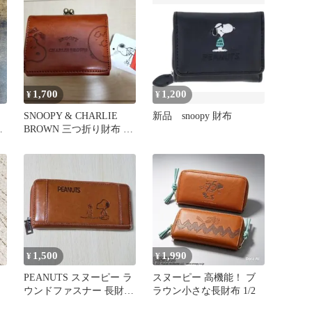
1,700
1,200
¥
¥
SNOOPY & CHARLIE
新品 snoopy 財布
川
BROWN 三つ折り財布 が
ナ
ま口
1,500
1,990
¥
¥
PEANUTS スヌーピー ラ
スヌーピー 高機能！ ブ
ウンドファスナー 長財布
ラウン小さな長財布 1/2
キャメル 大容量