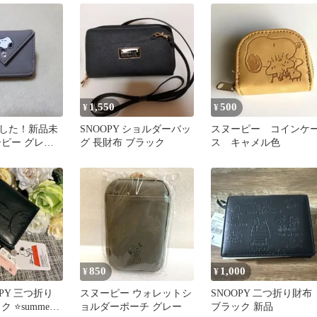
1,550
500
¥
¥
した！新品未
SNOOPY ショルダーバッ
スヌーピー コインケ
ーピー グレー
グ 長財布 ブラック
ス キャメル色
 非売品
850
1,000
¥
¥
OPY 三つ折り
スヌーピー ウォレットシ
SNOOPY 二つ折り財布
 ⭐️summer
ョルダーポーチ グレー
ブラック 新品