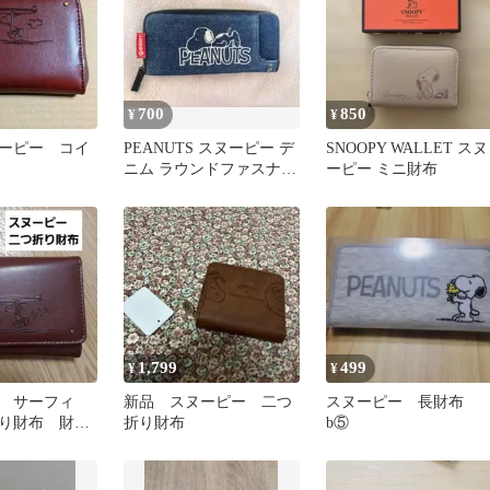
700
850
¥
¥
ーピー コイ
PEANUTS スヌーピー デ
SNOOPY WALLET スヌ
ニム ラウンドファスナー
ーピー ミニ財布
長財布
1,799
499
¥
¥
 サーフィ
新品 スヌーピー 二つ
スヌーピー 長財布
り財布 財
折り財布
b⑤
サーファース