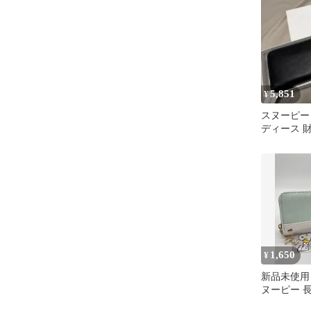
5,851
¥
スヌーピー 
ディース 
ウォレット
1,650
¥
新品未使用 
ヌーピー 
ドファスナ