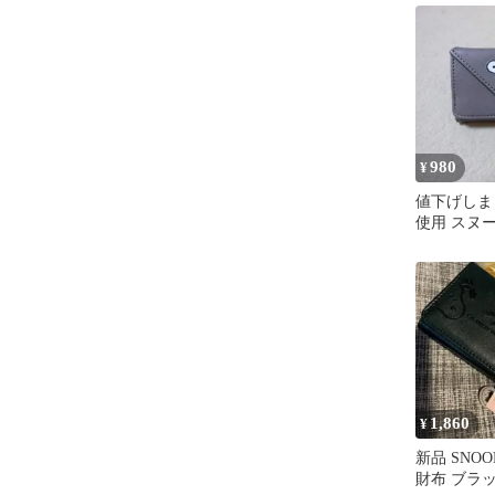
ーン
980
¥
値下げしま
使用 スヌ
のミニ財布
1,860
¥
新品 SNO
財布 ブラック