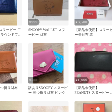
999
3,500
¥
¥
S スヌーピー 二
SNOOPY WALLET スヌ
【新品未使用】スヌー
 ラウンドファ
ーピー 財布
ー長財布 赤
皮 黒
500
1,888
¥
¥
 三つ折り財布
訳ありSNOOPY スヌーピ
【新品未使用】
ー 三つ折り財布 ピンク
PEANUTS スヌーピー 
財布 ラウンドファスナ
ブラック