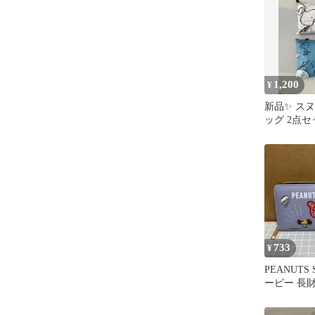
1,200
¥
新品✨️ ス
ッグ 2点セ
み 大容量 
733
¥
PEANUTS 
ーピー 長
ファスナー