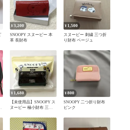
3,200
1,500
¥
¥
ピ
SNOOPY スヌーピー 本
スヌーピー 刺繍 三つ折
革 長財布
り財布 ベージュ
1,680
800
¥
¥
【未使用品】SNOOPY ス
SNOOPY 二つ折り財布
長
ヌーピー 極小財布 三つ
ピンク
ー
折り財布 ブラック