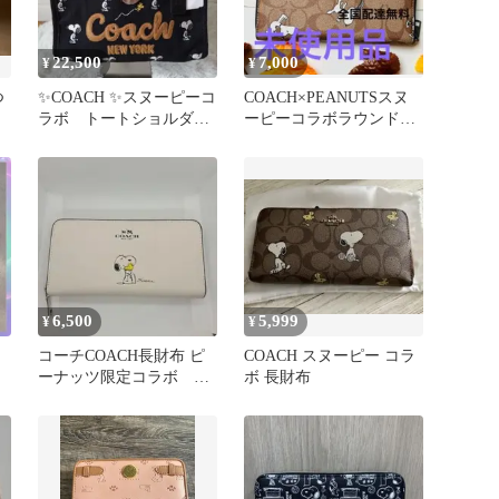
22,500
7,000
¥
¥
つ
✨COACH ✨スヌーピーコ
COACH×PEANUTSスヌ
ラボ トートショルダー
ーピーコラボラウンドフ
バッグ CBF70 新品‼️
ァスナー長財布袋付き
6,500
5,999
¥
¥
コーチCOACH長財布 ピ
COACH スヌーピー コラ
ーナッツ限定コラボ ス
ボ 長財布
ヌーピープリント F53773