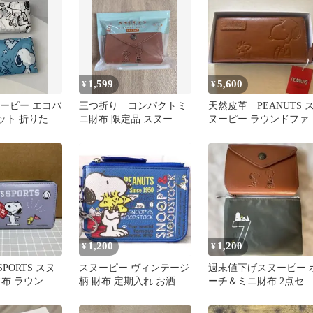
1,599
5,600
¥
¥
ヌーピー エコバ
三つ折り コンパクトミ
天然皮革 PEANUTS 
ット 折りたた
ニ財布 限定品 スヌーピ
ヌーピー ラウンドファ
買い物袋
ー チャーリーブラウン
ナー長財布 ブラウン
1,200
1,200
¥
¥
SPORTS スヌ
スヌーピー ヴィンテージ
週末値下げスヌーピー 
財布 ラウンド
柄 財布 定期入れ お洒落
ーチ＆ミニ財布 2点セ
なデザイン ☆★ ラスト
ト
１点