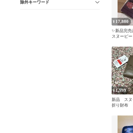
除外キーワード
17,880
¥
✨新品完売品
スヌーピー
折り財布 
1,599
¥
新品 スヌ
折り財布