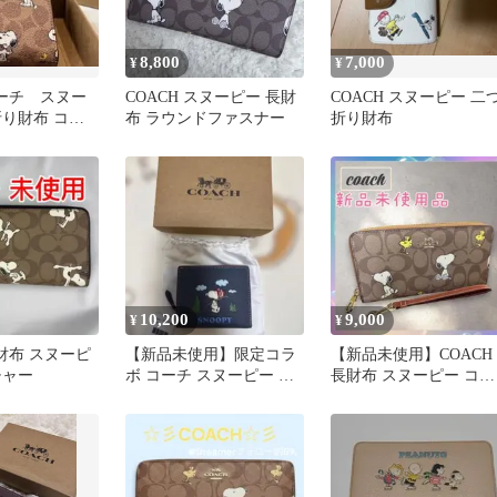
8,800
7,000
¥
¥
コーチ スヌー
COACH スヌーピー 長財
COACH スヌーピー 二
折り財布 コラ
布 ラウンドファスナー
折り財布
10,200
9,000
¥
¥
長財布 スヌーピ
【新品未使用】限定コラ
【新品未使用】COACH
チャー
ボ コーチ スヌーピー 二
長財布 スヌーピー コラ
つ折り財布 箱付き ネイ
ボ シグネチャー
ビー 赤