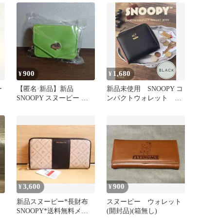
900
1,680
¥
¥
ー
【匿名·新品】新品
新品未使用 SNOOPY コ
SNOOPY スヌーピー 三
ンパクトウォレット 財
つ折り財布 グリーン
布 ブラック 宝島社
3,600
900
¥
¥
新品スヌーピー*長財布
スヌーピー ウォレット
SNOOPY*送料無料メン
(開封品)(箱無し)