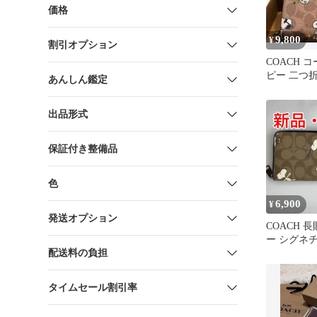
価格
9,800
¥
割引オプション
COACH 
ピー 二つ
あんしん鑑定
ボ
出品形式
保証付き整備品
色
6,900
¥
発送オプション
COACH 
ー シグネ
配送料の負担
タイムセール割引率