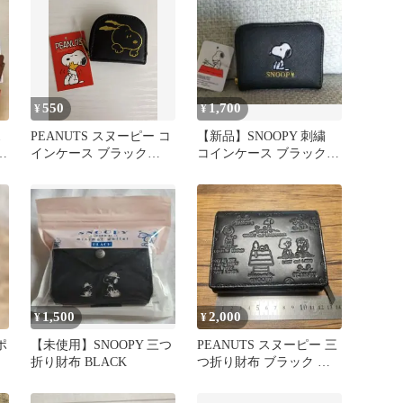
550
1,700
¥
¥
ス
PEANUTS スヌーピー コ
【新品】SNOOPY 刺繍
ス
インケース ブラック
コインケース ブラック
【最終価格‼️】
小銭入れ スヌーピー
1,500
2,000
¥
¥
ポ
【未使用】SNOOPY 三つ
PEANUTS スヌーピー 三
ッ
折り財布 BLACK
つ折り財布 ブラック エ
ンボス加工 黒