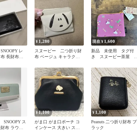
1,280
1,600
¥
現在 ¥
SNOOPY レ
スヌーピー 二つ折り財
新品 未使用 タグ付
財布 長財布
布 ベージュ キャラクタ
き スヌーピー茶屋 
 ピーナッツ
ー
越限定柄 Ｌ字ファス
ー財布 ポーチ
1,100
1,100
¥
¥
SNOOPY ス
がま口 がま口ポーチ コ
Peanuts 二つ折り財布 ブ
長財布 ラウン
インケース 大きい スヌ
ラック
ー ライトグリ
ーピー