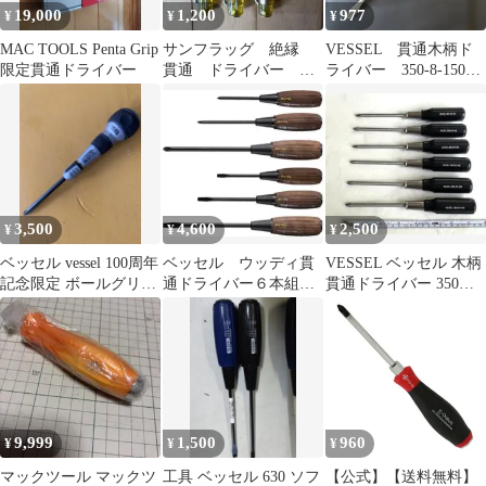
19,000
1,200
977
¥
¥
¥
MAC TOOLS Penta Grip
サンフラッグ 絶縁
VESSEL 貫通木柄ド
限定貫通ドライバー
貫通 ドライバー ➕1
ライバー 350-8-150
本 ➖2本 昭和 珍品
ベッセル
3,500
4,600
2,500
¥
¥
¥
ベッセル vessel 100周年
ベッセル ウッディ貫
VESSEL ベッセル 木柄
記念限定 ボールグリッ
通ドライバー６本組
貫通ドライバー 350
プ差替貫通ドライバー
Ｎｏ．３３６ＰＳ
+2×100 6本セット
336PS
9,999
1,500
960
¥
¥
¥
マックツール マックツ
工具 ベッセル 630 ソフ
【公式】【送料無料】