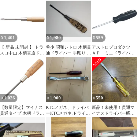
ラス
1,401
1,980
559
¥
¥
¥
【 新品 未開封 】 トラ
希少 昭和レトロ 木柄貫
アストロプロダクツ
スコ中山 木柄貫通ドラ
通ドライバー 手彫り 焼
ＡＰ ミニドライバー
イバー 刃先-8 150mm
き加工 刃先研ぎ済み 約
マイナス
TWKD8150 未使用 送料
21cm
無料
1,026
1,900
550
¥
¥
¥
【数量限定】マイナス
KTCメガネ、ドライバ
新品！未使用！貫通マ
貫通タイプ 木柄ドライ
ーKTCメガネ.ドライバ
イナスドライバー昭和
バー MD-100 京都機械
ーPDD1-3
ヴィンテージ！
工具(KTC)