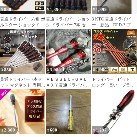
830
1,390
1,399
¥
¥
¥
貫通ドライバー 六角 ボ
貫通ドライバー ショッ
3 KTC 貫通ドライバ
ルスター ショックドラ
ク ドライバー 7本 セッ
ー 新品 DPD-3 プラ
イバー 7本 ショック ハ
ト プラス マイナス マ
ス ドライバー 樹
ンマー
グネット
脂 京都機械
850
3,980
1,980
¥
¥
¥
貫通ドライバー 7本セ
ＶＥＳＳＥＬ⭐️ＧＡＬ
ドライバー ビット
ット マグネット 専用ケ
ＡＸＹ貫通ドライバー
ロング 長い プラ
ース付 工具 スクリュ
⭐️ １セット
ス インパクト 電動
ードライバー
ドライバー No.2
2,300
600
1,297
¥
¥
¥