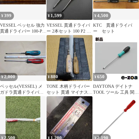
399
1,599
4,500
¥
¥
¥
VESSEL ベッセル 強力
VESSEL 貫通ドライバ
KTC 貫通ドライバ
貫通ドライバー 100-P.1
ー 2本セット 100 P2 ／
ー セット
-75 日本製
100 6
2,000
880
650
¥
¥
¥
ベッセル(VESSEL) メ
TONE 木柄ドライバー
DAYTONA デイトナ
ガドラ貫通ドライバー
セット 貫通 マイナス/
TOOL ツール 工具 関連
プラス2 ２本セット
クロス
貫通ドライバー -
ＵＳＥＤ
D97704 (2456595)
2,500
1,200
2,190
¥
¥
¥