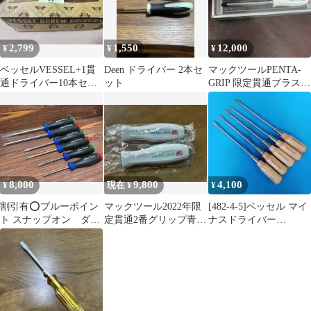
2,799
1,550
12,000
¥
¥
¥
ベッセルVESSEL+1貫
Deen ドライバー 2本セ
マックツールPENTA-
通ドライバー10本セッ
ット
GRIP 限定貫通プラスド
ト
ライバーセット
8,000
9,800
4,100
¥
現在 ¥
¥
割引有⭕️ブルーポイン
マックツール2022年限
[482-4-5]ベッセル マイ
ト スナップオン ダイ
定貫通2番グリップ青緑
ナスドライバー
ヤモンドドライバー 6
セット
350(-10×250) 5本
本