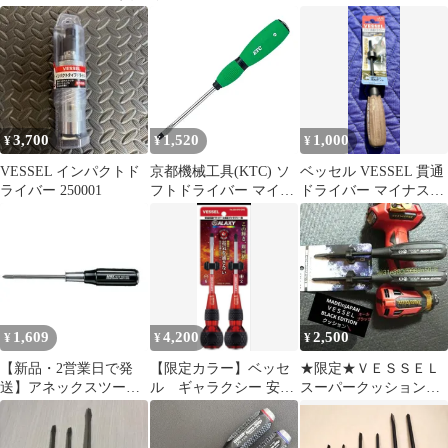
ドライバー 2本セット
ー 貫通ドライバー
昭和レトロ 工具
3,700
1,520
1,000
¥
¥
¥
VESSEL インパクトド
京都機械工具(KTC) ソ
ベッセル VESSEL 貫通
ライバー 250001
フトドライバー マイナ
ドライバー マイナス
ス 貫通タイプ 5mm
-5.5×75 B-330
D7M25 0
1,609
4,200
2,500
¥
¥
¥
【新品・2営業日で発
【限定カラー】ベッセ
★限定★ＶＥＳＳＥＬ
送】アネックスツール
ル ギャラクシー 安全
スーパークッションド
NO.170-0X75 NO.170 木
貫通ドライバー 2本
ライバー２本組１セッ
柄貫通ドライバー
組 レッド
ト
(+)NO.0X75