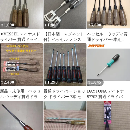
000675011011
1,690
1,880
5,000
¥
¥
¥
⚫︎VESSEL マイナスド
【日本製・マグネット
ベッセル ウッディ貫
ライバー 貫通ドライバ
付】ベッセル ノンスリ
通ドライバー6本組
ー 3本まとめ売り レト
ップドライバー 2本セ
No.336PS
ロ
ット 370 P.1-75 5.5×75
2,480
1,290
1,045
¥
¥
¥
新品・未使用 ベッセ
貫通ドライバー ショッ
DAYTONA デイトナ
ル ウッディ貫通ドライ
ク ドライバー 7本 セッ
97702 貫通ドライバー
バー ⊕3・⊖8 ２本セッ
ト プラス マイナス マ
(＋)No.3
ト
グネット