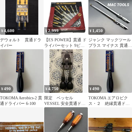
4,600
2,999
1,450
¥
¥
¥
デウォルト 貫通ドラ
【ES POWER】貫通 ド
ジャンク マックツール
イバー
ライバーセット 9ピー
プラス マイナス 貫通ド
ス エイシン【未開封未
ライバーブレード
使用品】
490
4,750
490
¥
¥
¥
TOKOMA Aerobics-2 貫
限定 ベッセル
TOKOMA エアロビク
通ドライバー 6-100
VESSEL 安全貫通ドラ
ス・２ 絶縁貫通ドラ
イバー BLACK
イバー
EDITION