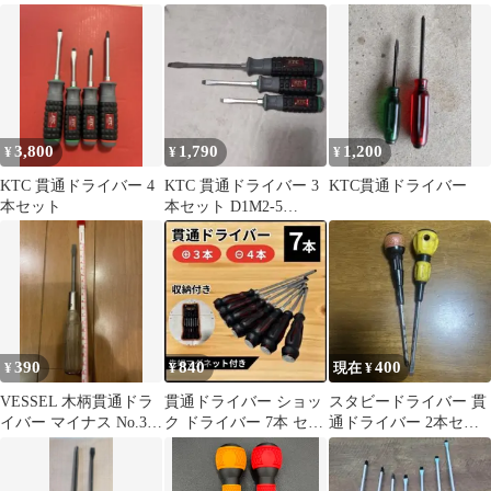
ー 打撃対応 スクリュー
ト プラス マイナス マ
ショック ドライバー ネ
ツール
グネット
ジ外し
3,800
1,790
1,200
¥
¥
¥
KTC 貫通ドライバー 4
KTC 貫通ドライバー 3
KTC貫通ドライバー
本セット
本セット D1M2-5
D1M2-6 D1M2-8
390
840
400
¥
¥
現在 ¥
VESSEL 木柄貫通ドラ
貫通ドライバー ショッ
スタビードライバー 貫
イバー マイナス No.350
ク ドライバー 7本 セッ
通ドライバー 2本セッ
75㎜
ト プラス マイナス マ
ト
グネット