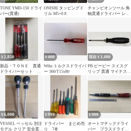
TONE YMD-150 ドライ
ONISHI タッピングド
チャンピオンツール 角
バー(貫通)
リル M5×0.8
軸貫通ドライバー レッ
ド -11×350 マイナス 貫
通タイプ 四角軸 マグネ
ット付き 手動 長軸 長
い ロング 35cm 350mm
ドライバー グリグリ 工
具 日本製 No.80K
2,850
400
3,480
¥
¥
現在 ¥
新品・ＴＯＮＥ 貫通
Wiha トルクスドライバ
PB ピービー スイスグ
ドライバーセット ６
ー 360/T15x80
リップ 貫通 マイナス
ｐｃｓ トネ
ドライバー 8102D/5
【KD6】
6,000
999
900
¥
¥
¥
VESSEL ベッセル 別注
ドライバー まとめ売
オートマチックドライ
モデル クリア 安全貫通
り 7本
バー プラスドライバ