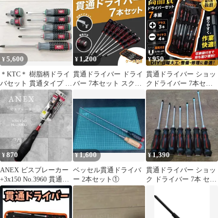
5,600
1,200
950
¥
¥
¥
＊KTC＊ 樹脂柄ドライ
貫通ドライバー ドライ
貫通ドライバー ショッ
バセット 貫通タイプ 7
バー 7本セット スクリ
クドライバー 7本セッ
本セット
ュードライバー マグネ
ト 磁石付 衝撃 ドライ
ット 工具
バー
870
1,600
1,390
¥
¥
¥
ANEX ビスブレーカー
ベッセル貫通ドライバ
貫通ドライバー ショッ
+3x150 No.3960 貫通ド
ー 2本セット①
ク ドライバー 7本 セッ
ライバー
ト プラス マイナス マ
グネット