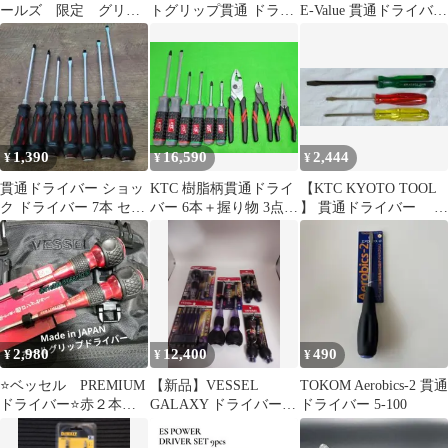
ールズ 限定 グリッ
トグリップ貫通 ドライ
E-Value 貫通ドライバー
プ 2番
バー １００ミリ +と－
GDP-2T【メーカー直送
品】
1,390
16,590
2,444
¥
¥
¥
貫通ドライバー ショッ
KTC 樹脂柄貫通ドライ
【KTC KYOTO TOOL
ク ドライバー 7本 セッ
バー 6本＋握り物 3点
】 貫通ドライバー 3
ト プラス マイナス マ
セット
本セット
グネット
2,980
12,400
490
¥
¥
¥
⭐️ベッセル PREMIUM
【新品】VESSEL
TOKOM Aerobics-2 貫通
ドライバー⭐️赤２本組
GALAXY ドライバーセ
ドライバー 5-100
１セット
ット まとめ売り