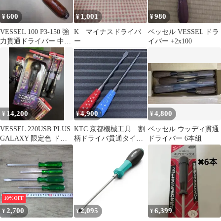
600
1,001
980
¥
¥
¥
VESSEL 100 P3-150 強
K マイナスドライバ
ベッセル VESSEL ドラ
力貫通ドライバー 中古
ー
イバー +2x100
品
14,200
4,900
4,800
¥
¥
¥
VESSEL 220USB PLUS
KTC 京都機械工具 割
ベッセル ウッディ貫通
GALAXY 限定色 ドラ
柄ドライバ貫通タイ
ドライバー 6本組
イバーセット
プ プラス マイナ
ス 2本セット
10%OFF
2,700
2,095
6,399
¥
¥
¥