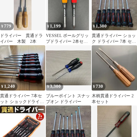
779
1,199
1,380
¥
¥
¥
ドライバー 貫通ドラ
VESSEL ボールグリッ
貫通ドライバー ショッ
イバー 木製 2本
プドライバー 2本セッ
ク ドライバー 7本 セッ
ト +2 マイナス 全長約
ト プラス マイナス マ
15.5cm 新品 小
グネット
1,240
3,300
730
¥
¥
¥
貫通ドライバー 7本セ
ブルーポイント スナッ
木柄貫通ドライバー 2
ット ショックドライバ
プオン ドライバー
本セット
ー プラス マイナス ネ
ジ外し工具