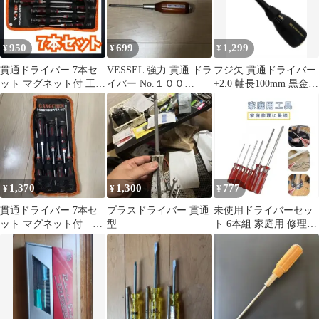
950
699
1,299
¥
¥
¥
貫通ドライバー 7本セ
VESSEL 強力 貫通 ドラ
フジ矢 貫通ドライバー
ット マグネット付 工具
イバー No.１００
+2.0 軸長100mm 黒金
DIY 修理用
-6X100MM
524K-BG
1,370
1,300
777
¥
¥
¥
貫通ドライバー 7本セ
プラスドライバー 貫通
未使用ドライバーセッ
ット マグネット付
型
ト 6本組 家庭用 修理
H11
DIY