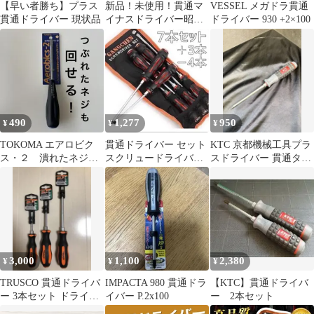
【早い者勝ち】プラス
新品！未使用！貫通マ
VESSEL メガドラ貫通
貫通ドライバー 現状品
イナスドライバー昭和
ドライバー 930 +2×100
ヴィンテージ！
490
1,277
950
¥
¥
¥
TOKOMA エアロビク
貫通ドライバー セット
KTC 京都機械工具プラ
ス・２ 潰れたネジも
スクリュードライバー
スドライバー 貫通タイ
回せる！絶縁貫通ドラ
割柄 タガネ 叩く イン
プ
イバー
パクト
3,000
1,100
2,380
¥
¥
¥
TRUSCO 貫通ドライバ
IMPACTA 980 貫通ドラ
【KTC】貫通ドライバ
ー 3本セット ドライバ
イバー P.2x100
ー 2本セット
ー DIY 防災