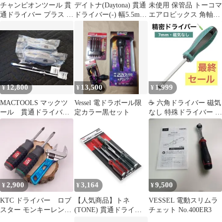
チャンピオンツール 貫
デイトナ(Daytona) 貫通
未使用 保管品 トーコマ
通ドライバー プラス マ
ドライバー(-) 幅5.5mm
エアロビックス 角軸貫
イナス 大小2本 4点セッ
97704
通型 +ドライバー 6本
ト グリーン 梨地 ハン
セット
ドツール 工具 DIY
CHAMPION TOOL 現状
中古 U146
12,800
13,500
1,999
¥
¥
¥
MACTOOLS マックツ
Vessel 電ドラボール限
☕️ 六角ドライバー 磁気
ール 貫通ドライバ
定カラー黒セット
なし 特殊ドライバー 小
ー セット
型 7mm グリップ
2,900
3,164
9,500
¥
¥
¥
KTC ドライバー ロブ
【人気商品】トネ
VESSEL 電動スリムラ
スター モンキーレンチ
(TONE) 貫通ドライバ
チェット No.400ER3
セット マイナス プ
ーセット KD6 内容6点