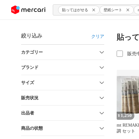
ンツにスキップ
貼ってはがせる
壁紙シート
絞り込み
貼って
クリア
カテゴリー
販売
ブランド
サイズ
販売状況
出品者
1,250
¥
mt REMAK
商品の状態
調 セット