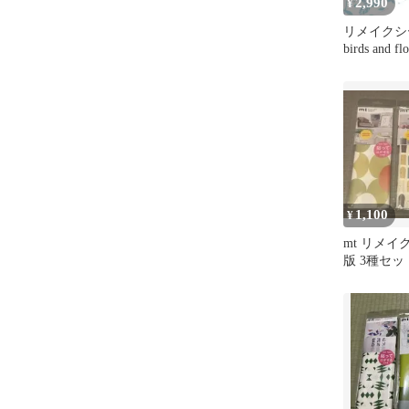
2,990
¥
リメイクシ
birds and f
FLEECE 2
紙シール 
貼って剥がせ
軽 マスキ
水 日本製 
付き はがせ
単 カット可
1,100
¥
mt リメイ
版 3種セット