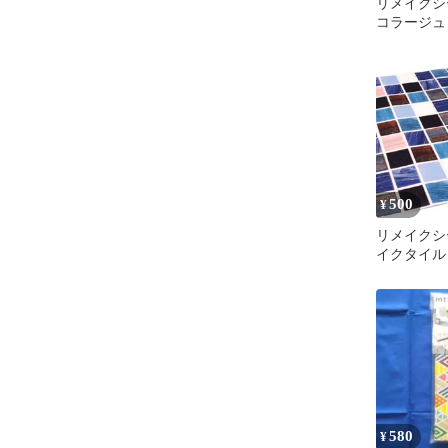
リメイクシー
コラージュ 2
壁紙シール
ッカー DI
がせる シ
アレンジ 
モ井加工紙 
500
¥
リメイクシー
イクタイル 2
壁紙シール
ッカー DI
がせる タ
紙 簡単 ア
可能 カモ井
580
¥