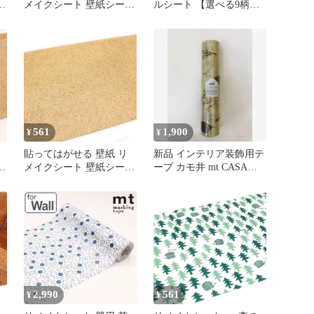
メイクシート 壁紙シート
ルシート 【選べる9柄】
new mtリメイクシート ブ
壁紙 ウォールデコレーシ
ラックボードニューヨー
ョン 日本製 DIY インテ
ク （ 壁紙シール はがせ
リア おしゃれ
る ウォールステッカー
シール壁紙 簡単 アレン
ジ DIY 家具 カット可能
デコレーション 大判 黒
板風 )
561
1,900
¥
¥
貼ってはがせる 壁紙 リ
新品 インテリア装飾用テ
ト
メイクシート 壁紙シート
ープ カモ井 mt CASA
mtリメイクシート new コ
FLEECE 押し花 壁紙
紙
ルク （ 壁紙シール はが
せる ウォールステッカー
シール壁紙 簡単 アレン
ジ DIY 家具 カット可能
デコレーション 大判 )
ト
2,990
561
¥
¥