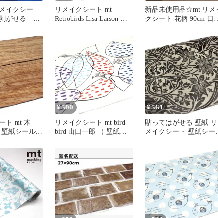
メイクシー
リメイクシート mt
新品未使用品☆mt リメ
て剥がせる
Retrobirds Lisa Larson （
クシート 花柄 90cm 日
cm mt 壁紙シ
壁紙シール ウォールステ
製
ッカー DIY おしゃれ は
がせる シール壁紙 簡単
アレンジ カット可能 カ
モ井加工紙 )
500
561
¥
¥
ト mt 木
リメイクシート mt bird-
貼ってはがせる 壁紙 リ
 （ 壁紙シール
bird 山口一郎 （ 壁紙シ
メイクシート 壁紙シー
ッカー DIY
ール ウォールステッカー
mtリメイクシート new
はがせる 木目
DIY おしゃれ はがせる
William Morris Bluebell 
 簡単 アレン
シール壁紙 簡単 アレン
壁紙シール はがせる ウ
可能 カモ井加
ジ カット可能 カモ井加
ォールステッカー シー
 )
工紙 )
壁紙 簡単 アレンジ DIY
家具 カット可能 デコレ
ーション 大判 )