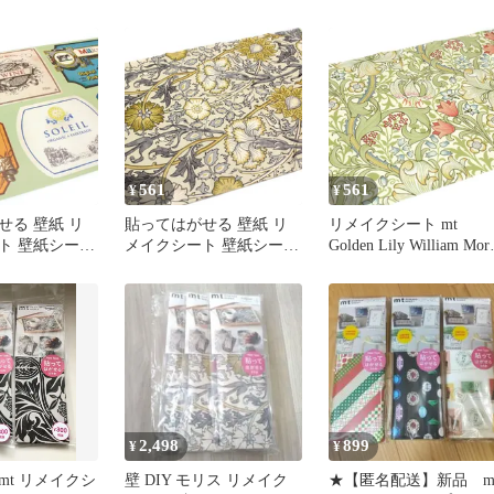
イクシート
Morris （ 壁紙シール ウ
ォールステッカー DIY お
しゃれ はがせる ウィリ
アムモリス シール壁紙
簡単 アレンジ カット可
能 カモ井加工紙 )
561
561
¥
¥
せる 壁紙 リ
貼ってはがせる 壁紙 リ
リメイクシート mt
ト 壁紙シート
メイクシート 壁紙シート
Golden Lily William Morr
シート new ビ
mtリメイクシート new
（ 壁紙シール ウォール
ラスト （ 壁
William Morris Pink＆Rose
ステッカー DIY おしゃ
はがせる ウォ
（ 壁紙シール はがせる
はがせる ウィリアムモ
カー シール壁
ウォールステッカー シー
ス シール壁紙 簡単 ア
ンジ DIY 家
ル壁紙 簡単 アレンジ
ンジ カット可能 カモ井
可能 デコレー
DIY 家具 カット可能 デ
加工紙 )
 )
コレーション 大判 )
2,498
899
¥
¥
mt リメイクシ
壁 DIY モリス リメイク
★【匿名配送】新品 m