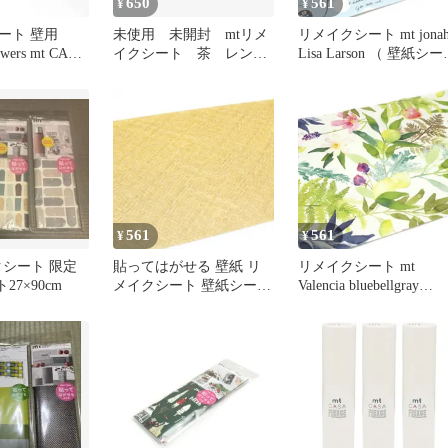
650
561
¥
¥
ート 壁用
未使用 未開封 mtリメ
リメイクシート mt jona
lowers mt CASA
イクシート 茶 レン
Lisa Larson （ 壁紙シ
3cm×5m （ 壁
ガ アンティーク シン
ウォールステッカー DI
のり付き 壁紙
プル 匿名配送
おしゃれ はがせる シー
る DIY お手
ル壁紙 簡単 アレンジ 
ングテープ 撥
ット可能 カモ井加工紙 
シール壁紙 糊
る クロス 簡
能 マ)
561
561
¥
¥
クシート 限定
貼ってはがせる 壁紙 リ
リメイクシート mt
27×90cm
メイクシート 壁紙シート
Valencia bluebellgray
new mtリメイクシート カ
27X90cm （ 壁紙シール
ゴ （ 壁紙シール はがせ
ウォールステッカー DI
る ウォールステッカー
おしゃれ はがせる 花 
シール壁紙 簡単 アレン
ール壁紙 簡単 アレンジ
ジ DIY 家具 カット可能
カット可能 カモ井加工
デコレーション 大判 カ
)
ゴ柄 )