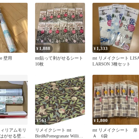
1,888
1,333
¥
¥
ece 壁用
mt貼って剥がせるシート
mt リメイクシート LIS
10枚
LARSON 3種セット
561
1,800
¥
¥
A ウィリアムモリ
リメイクシート mt
mt リメイクシート 扉
はがせる壁紙
Bird&Pomegranate William
Ａ 6袋