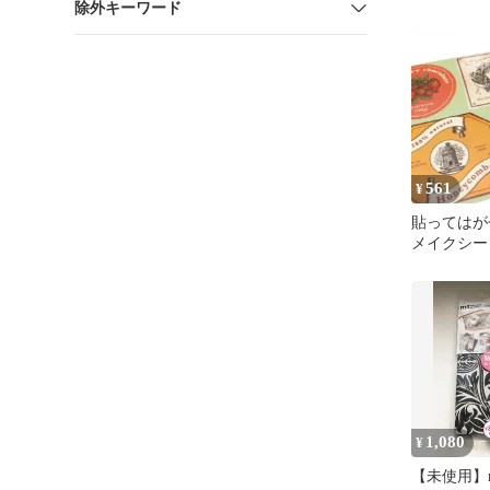
除外キーワード
3種 リメ
561
¥
貼ってはが
メイクシー
mtリメイク
ンテージイ
紙シール 
ールステッ
紙 簡単 アレ
具 カット
ション 大判
1,080
¥
【未使用】