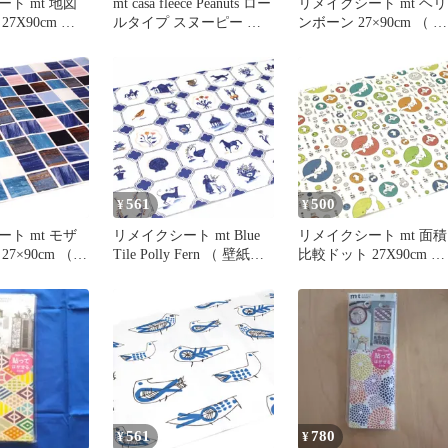
ト mt 地図
mt casa fleece Peanuts ロー
リメイクシート mt ヘリ
7X90cm （
ルタイプ スヌーピー 幅
ンボーン 27×90cm （ 壁
 ウォールステ
230mm ×長さ5m リメイ
紙シール ウォールステ
Y おしゃれ は
クシート フリース素材
カー DIY おしゃれ はが
ール壁紙 簡単
テープ 貼ってはがせる
せる 木目 シール壁紙 
カット可能 カ
模様替え 簡単 撥水性 カ
単 アレンジ カット可能
)
モ井加工紙【ご選択くだ
カモ井加工紙 木目調 )
さい】
561
500
¥
¥
ト mt モザ
リメイクシート mt Blue
リメイクシート mt 面積
7×90cm （
Tile Polly Fern （ 壁紙シ
比較ドット 27X90cm （
 ウォールステ
ール ウォールステッカー
壁紙シール ウォールス
Y おしゃれ は
DIY おしゃれ はがせる
ッカー DIY おしゃれ は
イル シール壁
シール壁紙 簡単 アレン
がせる シール壁紙 簡単
レンジ カット
ジ カット可能 カモ井加
アレンジ カット可能 カ
加工紙 )
工紙 )
モ井加工紙 )
561
780
¥
¥