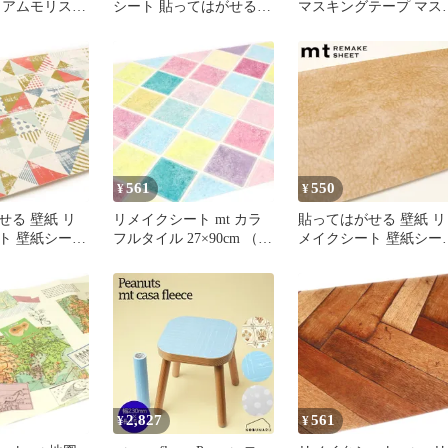
リアムモリス
シート 貼ってはがせる
マスキングテープ マス
モノクロ 2枚
27cm×79.9cm
テ リメイクシート 3
本セット
561
550
¥
¥
せる 壁紙 リ
リメイクシート mt カラ
貼ってはがせる 壁紙 リ
ト 壁紙シート
フルタイル 27×90cm （
メイクシート 壁紙シー
シート new パ
壁紙シール ウォールステ
mtリメイクシート ボア
ド （ 壁紙シ
ッカー DIY おしゃれ は
（ 壁用 27cm×90cm 壁
せる ウォール
がせる タイル シール壁
シール のり付き 貼って
 シール壁紙
紙 簡単 アレンジ カット
剥がせる DIY お手軽 マ
ジ DIY 家具
可能 カモ井加工紙 タイ
スキングテープ 日本製
 デコレーショ
ル柄 )
シール壁紙 糊付き はが
せる クロス 簡単 カッ
可能 )
2,827
561
¥
¥