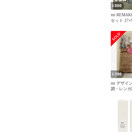
800
¥
mt REMAK
セット 27×9
300
¥
mt デザイ
調・レンガ調 