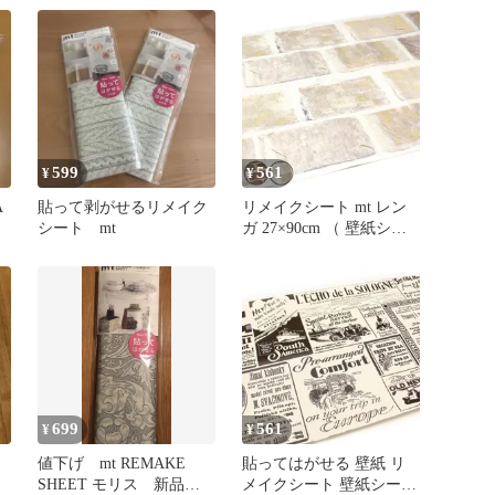
柄
ラシカルテキスタイル （
壁紙シール はがせる ウ
ォールステッカー シール
壁紙 簡単 アレンジ DIY
家具 カット可能 デコレ
ーション 大判 )
599
561
¥
¥
A
貼って剥がせるリメイク
リメイクシート mt レン
シート mt
ガ 27×90cm （ 壁紙シー
ル ウォールステッカー
DIY おしゃれ はがせる
北欧 シール壁紙 簡単 ア
レンジ カット可能 カモ
井加工紙 )
699
561
¥
¥
値下げ mt REMAKE
貼ってはがせる 壁紙 リ
SHEET モリス 新品未
メイクシート 壁紙シート