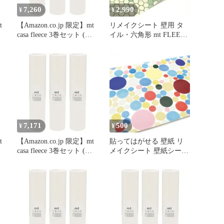
7,260
2,990
¥
¥
t
【Amazon.co.jp 限定】mt
リメイクシート 壁用 タ
casa fleece 3巻セット (幅
イル・六角形 mt FLEECE
230mm×5m) 貼って剥が
23cm×5m （ 壁紙シール
せる マスキングテープ
のり付き 壁紙 貼って剥
(公式販売店) 壁紙 家具
がせる DIY お手軽 マス
)
DIY (白 マットホワイト)
キングテープ 撥水 日本
ー
リメイクシート 壁紙シー
製 6角形 シール壁紙 糊付
1
ル／カモ井加工紙 無地 0
き はがせる クロス 簡単
カット可能 マステ 国産
カモ井 ）)
7,171
500
¥
¥
t
【Amazon.co.jp 限定】mt
貼ってはがせる 壁紙 リ
casa fleece 3巻セット (幅
メイクシート 壁紙シート
230mm×5m) 貼って剥が
new mtリメイクシート 丸
せる マスキングテープ
タイル （ 壁紙シール は
(公式販売店) 壁紙 家具
がせる ウォールステッカ
)
DIY (白 マットホワイト)
ー シール壁紙 簡単 アレ
ー
リメイクシート 壁紙シー
ンジ DIY 家具 カット可
1
ル／カモ井加工紙 無地 0
能 デコレーション 大判
ドット )