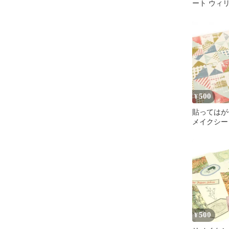
ート ウィ
アカンサス 
500
¥
貼ってはが
メイクシー
mtリメイク
ターンウッ
ール はが
ステッカー
簡単 アレン
カット可能
ン 大判 )
500
¥