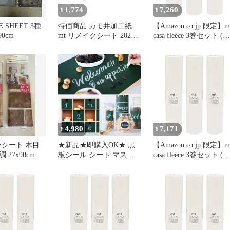
1,774
7,260
¥
¥
E SHEET 3種
特価商品 カモ井加工紙
【Amazon.co.jp 限定】m
0cm
mt リメイクシート 2021
casa fleece 3巻セット (幅
新柄 Polly Fern Topiary
230mm×5m) 貼って剥が
Garden
せる マスキングテープ
(公式販売店) 壁紙 家具
DIY (白 マットホワイト
リメイクシート 壁紙シ
ル／カモ井加工紙 無地 
4,980
7,171
¥
¥
ンシート 木目
★新品★即購入OK★ 黒
【Amazon.co.jp 限定】m
27x90cm
板シール シート マスキ
casa fleece 3巻セット (幅
ングテープ 壁紙セット
230mm×5m) 貼って剥が
mt おしゃれ 掲示板 店舗
せる マスキングテープ
ショップ 案内 メニュー
(公式販売店) 壁紙 家具
看板 おしゃれ 貼っては
DIY (白 マットホワイト
がせる 賃貸 DIY 【lic-
リメイクシート 壁紙シ
kmi-mt-019】
ル／カモ井加工紙 無地 