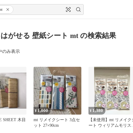
mt
はがせる 壁紙シート mt の検索結果
中のみ表示
1,000
1,380
¥
¥
E SHEET 木目
mt リメイクシート 3点セ
⁠【未使用】mt リメイク
ット 27×90cm
ート ウィリアムモリス
ひまわり 3枚セット⁠