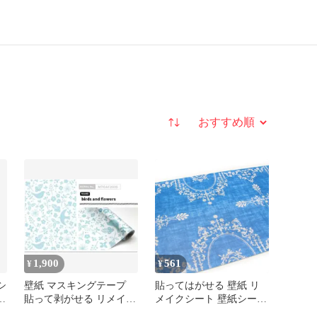
並び替え
1,900
561
¥
¥
シ
壁紙 マスキングテープ
貼ってはがせる 壁紙 リ
貼って剥がせる リメイク
メイクシート 壁紙シート
シート mt 北欧 リーフ 鳥
new mtリメイクシート ク