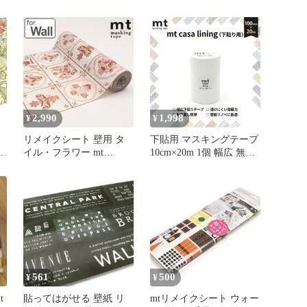
開封品 G
new mtリメイクシート 古
い誌面 27×90cm （ 壁紙
シール はがせる ウォー
ルステッカー シール壁紙
簡単 アレンジ DIY 家具
カット可能 デコレーショ
ン 大判 レトロ )
2,990
1,998
¥
¥
リメイクシート 壁用 タ
下貼用 マスキングテープ
is
イル・フラワー mt
10cm×20m 1個 幅広 無地
FLEECE 23cm×5m （ 壁
白 mt CASA lining ライニ
れ
紙シール のり付き 壁紙
ング カモ井加工紙 貼っ
リ
貼って剥がせる DIY お手
てはがせる リメイクシー
レ
軽 マスキングテープ 撥
ト 壁紙 下地 巾木 窓枠 お
水 日本製 花柄 シール壁
しゃれ 賃貸 DIY 送料無
紙 糊付き はがせる クロ
料 100mm ホワイト
ス 簡単 カット可能 マス
テ 国産 カモ井 ）)
561
500
¥
¥
t
貼ってはがせる 壁紙 リ
mtリメイクシート ウォー