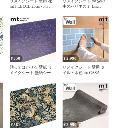
リメイクシート 壁用 花
リメイクシート mt 森の
mt FLEECE 23cm×5m （
中のハリネズミ Lisa
ッ
壁紙シール のり付き 壁
Larson （ 壁紙シール ウ
紙 貼って剥がせる DIY
ォールステッカー DIY お
簡
お手軽 マスキングテープ
しゃれ はがせる シール
撥水 日本製 小花 シール
壁紙 簡単 アレンジ カッ
壁紙 糊付き はがせる ク
ト可能 カモ井加工紙 )
ロス 簡単 カット可能 マ
ステ 国産 カモ井 ）)
550
2,990
¥
¥
貼ってはがせる 壁紙 リ
リメイクシート 壁用 タ
メイクシート 壁紙シート
イル・水色 mt CASA
テ
mtリメイクシート ウール
FLEECE 23cm×5m （ 壁
カービング （ 壁用
紙シール のり付き 壁紙
27cm×90cm 壁紙シール
貼って剥がせる DIY お手
のり付き 貼って剥がせる
軽 マスキングテープ 撥
DIY お手軽 マスキングテ
水 日本製 シール壁紙 糊
ープ 日本製 シール壁紙
付き はがせる クロス 簡
糊付き はがせる クロス )
単 カット可能 マステ 国
産 カモ井 ）)
561
2,990
¥
¥