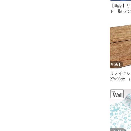
【新品】リ
ト 貼っ
27cm✕90
ール
561
¥
リメイクシー
27×90cm
ウォールステ
おしゃれ 
シール壁紙
ジ カット
工紙 木目調