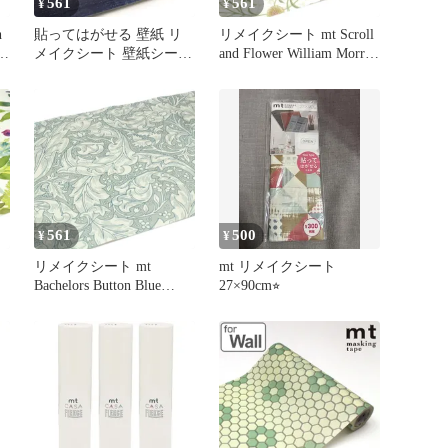
561
561
¥
¥
h
貼ってはがせる 壁紙 リ
リメイクシート mt Scroll
ール
メイクシート 壁紙シート
and Flower William Morris
Y
mtリメイクシート new デ
（ 壁紙シール ウォール
ニム （ 壁紙シール はが
ステッカー DIY おしゃれ
カ
せる ウォールステッカー
はがせる ウィリアムモリ
)
シール壁紙 簡単 アレン
ス シール壁紙 簡単 アレ
ジ DIY 家具 カット可能
ンジ カット可能 カモ井
デコレーション 大判 )
加工紙 )
561
500
¥
¥
リメイクシート mt
mt リメイクシート
Bachelors Button Blue
27×90cm⭐︎
William Morris （ 壁紙シ
Y
ール ウォールステッカー
シ
DIY おしゃれ はがせる
ウィリアムモリス シール
紙
壁紙 簡単 アレンジ カッ
ト可能 カモ井加工紙 )