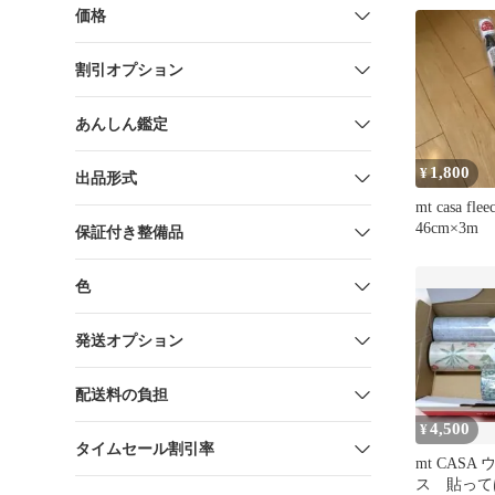
価格
割引オプション
あんしん鑑定
1,800
¥
出品形式
mt casa fle
46cm×3m
保証付き整備品
色
発送オプション
配送料の負担
4,500
¥
タイムセール割引率
mt CAS
ス 貼って