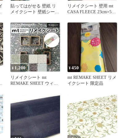
イ
貼ってはがせる 壁紙 リ
リメイクシート 壁用 mt
本
メイクシート 壁紙シート
CASA FLEECE 23cm×5m
mtリメイクシート new
（ 壁紙シール のり付き
William Morris Strawberry
壁紙 貼って剥がせる DIY
Thief （ 壁紙シール はが
お手軽 撥水 日本製 錆 花
せる ウォールステッカー
木目 シール壁紙 糊付き
シール壁紙 簡単 アレン
はがせる クロス 簡単 カ
ジ DIY 家具 カット可能 )
ット可能 マステ 国産 カ
モ井 ） )
1,200
450
¥
¥
リメイクシート mt
mt REMAKE SHEET リメ
ト
REMAKE SHEET ウィリ
イクシート 限定品
アムモリス 壁紙
（
ル