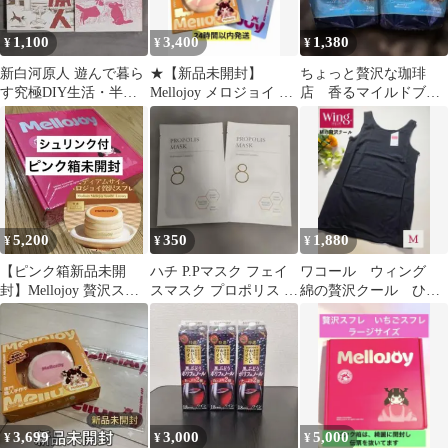
1,100
3,400
1,380
¥
¥
¥
新白河原人 遊んで暮ら
★【新品未開封】
ちょっと贅沢な珈琲
す究極DIY生活・半分
Mellojoy メロジョイ 贅
店 香るマイルドブレ
ちょいの電気で贅沢
沢いちご クリーミーク
ンド ２４０グラム
DIY生活 セット
リームM★
5,200
350
1,880
¥
¥
¥
【ピンク箱新品未開
ハチ P.Pマスク フェイ
ワコール ウィング
封】Mellojoy 贅沢スフ
スマスク プロポリス 保
綿の贅沢クール ひん
レ ミディアムサイズ
湿 贅沢ケア 2枚セット
やり ノースリーブ
ブラック M
3,699
3,000
5,000
¥
¥
¥