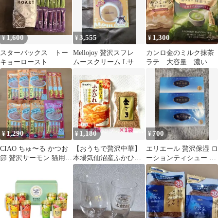
1,600
3,555
1,300
¥
¥
¥
スターバックス トー
Mellojoy 贅沢スフレ
カンロ金のミルク抹茶
キョーロースト ち
ムースクリーム Lサイ
ラテ 大容量 濃い贅
ょっと贅沢な珈琲店
ズ
沢2つセット
1,290
1,180
700
¥
¥
¥
CIAO ちゅ〜る かつお
【おうちで贅沢中華】
エリエール 贅沢保湿 ロ
節 贅沢サーモン 猫用お
本場気仙沼産ふかひれ
ーションティシュー 3
やつ 7袋セット+3本
濃縮スープ2袋＆香る金
箱セット
ごまセット1袋