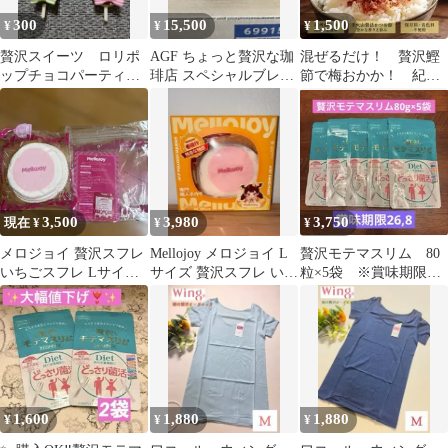
300
15,500
1,500
¥
¥
¥
贅沢スイーツ ロリポ
AGF ちょっと贅沢な珈
混ぜるだけ！ 贅沢鰹
ップチョコパーティ
琲店 スペシャルブレン
節で梅おかか！ 紀州
ー キーホルダー 2個
ド 80g 瓶
南高梅 糸舞かつお
セット
送料無料 梅干し
3,500
3,980
3,750
現在 ¥
¥
¥
メロジョイ 贅沢スフレ
Mellojoy メロジョイ L
贅沢モテマスリム 80
いちごスフレ Lサイズ
サイズ 贅沢スフレ いち
粒×5袋 ※賞味期限
クリーミークリーム
ご クリーミークリーム
26.8 大特価‼️
1,600
1,880
1,880
¥
¥
¥