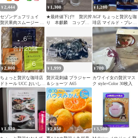
2,444
1,300
1,280
¥
¥
¥
セゾンデュフリュイ
★最終値下げ‼️ 贅沢搾
AGF ちょっと贅沢な珈
贅沢果肉スムージー 8
り 本麒麟 コップ
琲店 マイルド・ブレン
本入 新品未開封
グラス
ド 60g 2袋
2,000
1,999
700
¥
¥
¥
ちょっと贅沢な珈琲店
贅沢花刺繍 ブラジャー
カワイイ女の贅沢マス
ドトール UCC おいしい
＆ショーツ A65
ク style×Color 30枚入
カフェインレスコーヒ
ー 20個
1,120
2,850
3,500
¥
¥
¥