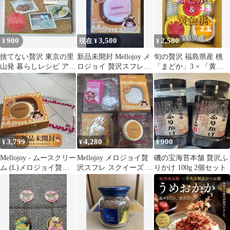
900
3,500
2,580
¥
現在 ¥
¥
捨てない贅沢 東京の里
新品未開封 Mellojoy メ
旬の贅沢 福島県産 桃
山発 暮らしレシピ アズ
ロジョイ 贅沢スフレ
「まどか」3 × 「黄金
マカナコ けやき出版
（いちごスフレ）Ｌサ
桃」2 食べ比べ 訳あ
イズ
り・家庭用
3,799
4,280
900
¥
¥
¥
Mellojoy - ムースクリー
Mellojoy メロジョイ贅
磯の宝海苔本舗 贅沢ふ
ム (L)メロジョイ贅沢
沢スフレ スクイーズ プ
りかけ 100g 2個セット
スフレ
レーン付属品付きミデ
ィアム