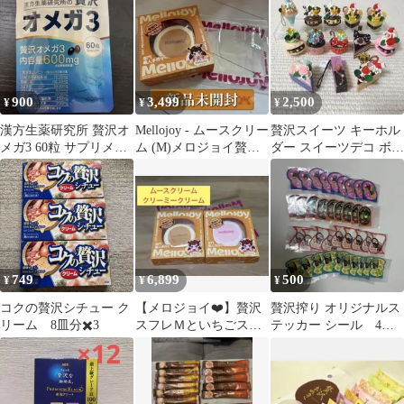
900
3,499
2,500
¥
¥
¥
漢方生薬研究所 贅沢オ
Mellojoy - ムースクリー
贅沢スイーツ キーホル
メガ3 60粒 サプリメン
ム (M)メロジョイ贅沢
ダー スイーツデコ ボー
ト
スフレ
ルチェーン 大量
【0677】
749
6,899
500
¥
¥
¥
コクの贅沢シチュー ク
【メロジョイ❤️】贅沢
贅沢搾り オリジナルス
リーム 8皿分✖️3
スフレＭといちごスフ
テッカー シール 4種
レＭ セット Mellojoy
セット