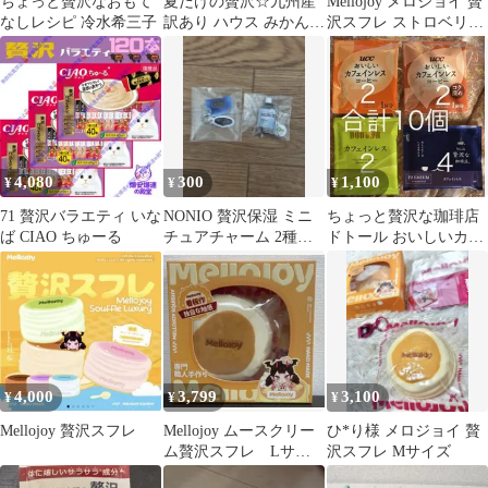
ちょっと贅沢なおもて
夏だけの贅沢☆九州産
Mellojoy メロジョイ 贅
なしレシピ 冷水希三子
訳あり ハウス みかん
沢スフレ ストロベリー
3kg398
Mサイズ 替え袋付
4,080
300
1,100
¥
¥
¥
71 贅沢バラエティ いな
NONIO 贅沢保湿 ミニ
ちょっと贅沢な珈琲店
ば CIAO ちゅーる
チュアチャーム 2種セ
ドトール おいしいカフ
ット
ェインレスコーヒー コ
ク深め 10個
4,000
3,799
3,100
¥
¥
¥
Mellojoy 贅沢スフレ
Mellojoy ムースクリー
ひ*り様 メロジョイ 贅
ム贅沢スフレ Lサイ
沢スフレ Mサイズ
ズ