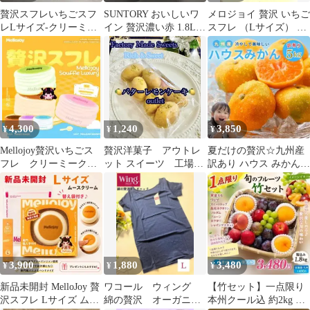
贅沢スフレいちごスフ
SUNTORY おいしいワ
メロジョイ 贅沢 いちご
レLサイズ-クリーミー
イン 贅沢濃い赤 1.8L
スフレ （Lサイズ） ピ
クリーム
x3
ンク箱で発送‼️
4,300
1,240
3,850
¥
¥
¥
Mellojoy贅沢いちごス
贅沢洋菓子 アウトレ
夏だけの贅沢☆九州産
フレ クリーミークリ
ット スイーツ 工場直
訳あり ハウス みかん
ーム 水感
売 バター レモン ケー
5kg397
キ 訳ありお得
3,900
1,880
3,480
¥
¥
¥
新品未開封 MelloJoy 贅
ワコール ウィング
【竹セット】一点限り
沢スフレ Lサイズ ムー
綿の贅沢 オーガニッ
本州クール込 約2kg 家