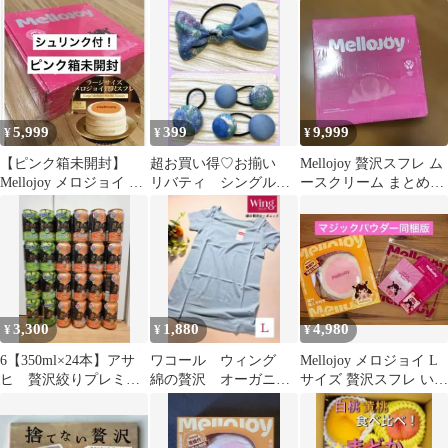
ス 替え袋付き
ク 薄手 抗菌防臭加
庭用旬の贅沢果実
工 ネイビー L
5,999
399
9,999
¥
¥
¥
【ピンク箱未開封】
超お買い得♡お揃い
Mellojoy 贅沢スフレ ム
Mellojoy メロジョイ 贅
リバティ シングルリ
ースクリーム まとめ売
沢スフレ ラージサイズ
ボン、くるみボタン
り ピンク箱 完全未開封
贅沢4個セット
3,300
1,880
4,980
¥
¥
¥
6【350ml×24本】アサ
ワコール ウィング
Mellojoy メロジョイ L
ヒ 贅沢絞りプレミア
綿の贅沢 オーガニッ
サイズ 贅沢スフレ いち
ム
ク 薄手 抗菌防臭加
ご クリーミークリーム
工 ターコイズ L