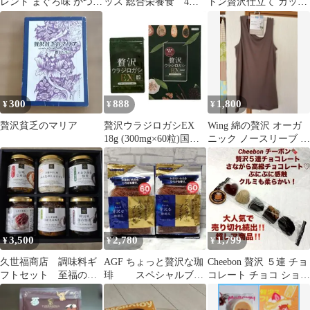
レンド まぐろ味 かつお
ッス 総合栄養食 4種
トン贅沢仕立て カップ
節＆小魚添え 700g
の贅沢シーフード
付インナー 新品1枚
288g
300
888
1,800
¥
¥
¥
贅沢貧乏のマリア
贅沢ウラジロガシEX
Wing 綿の贅沢 オーガ
18g (300mg×60粒)国内
ニック ノースリーブ タ
製造
ンクトップ ブラウン
L
3,500
2,780
1,799
¥
¥
¥
久世福商店 調味料ギ
AGF ちょっと贅沢な珈
Cheebon 贅沢 ５連 チョ
フトセット 至福の贅
琲 スペシャルブレ
コレート チョコ ショコ
沢ごはんギフト6個入り
ンド
ラ スクイーズ ぷにぷに
120g×2袋