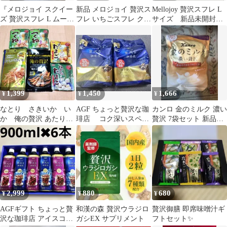
『メロジョイ スクイー
新品 メロジョイ 贅沢ス
Mellojoy 贅沢スフレ L
ズ 贅沢スフレ L ムース
フレ いちごスフレ クリ
サイズ 新品未開封
クリーム マジックパウ
ーミークリーム Z001-2
替え袋付き
ダー付き』
1,399
1,450
1,666
¥
¥
¥
なとり さきいか い
AGF ちょっと贅沢な珈
カンロ 金のミルク 濃い
か 俺の贅沢 あたり
琲店 コク深いスペシ
贅沢 7袋セット 新品未
め ホテイ 味付たま
ャルブレンド 260g 2袋
開封
ご つくね
2,999
880
680
¥
¥
¥
AGFギフト ちょっと贅
和漢の森 贅沢ウラジロ
贅沢御膳 即席味噌汁ギ
沢な珈琲店 アイスコー
ガシEX サプリメント
フトセット✨️