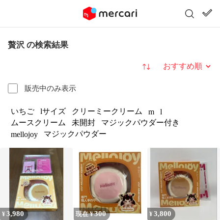
贅沢 の検索結果
並び替え
販売中のみ表示
いちご
lサイズ
クリーミークリーム
m
l
ムースクリーム
未開封
マジックパウダー付き
マジックパウダー
mellojoy
3,980
300
3,800
¥
現在 ¥
¥