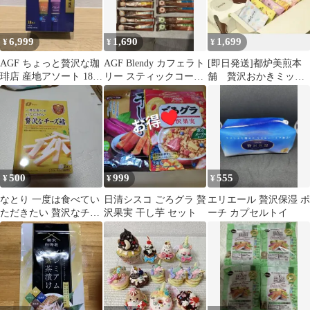
6,999
1,690
1,699
¥
¥
¥
AGF ちょっと贅沢な珈
AGF Blendy カフェラト
[即日発送]都炉美煎本
琲店 産地アソート 18本
リー スティックコーヒ
舗 贅沢おかきミック
入×12箱
ー プレミアム贅沢シリ
ス 12袋入1箱 焼菓子
ーズ
ギフト
500
999
555
¥
¥
¥
なとり 一度は食べてい
日清シスコ ごろグラ 贅
エリエール 贅沢保湿 ポ
ただきたい 贅沢なチー
沢果実 干し芋 セット
ーチ カプセルトイ
ズ鱈