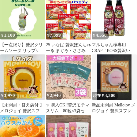
本
り・家庭用
1,100
7,399
4,550
¥
¥
¥
【一点限り】贅沢クリ
25 いなば 贅沢ぽんちゅ
マルちゃん様専用
ームソーダ リップケー
ーる まぐろ・ささみバ
CRAFT BOSS贅沢いち
ス バッグチャーム レト
ラエティ
ごショコラ 340ml 24本
ロポップ
セット
3,970
2,940
3,300
¥
¥
現在 ¥
【未開封・替え袋付 】
✨ 購入OK‼️贅沢モテマ
新品未開封 Mellojoy メ
メロジョイ 贅沢スフレ
スリム 80粒×3袋セッ
ロジョイ 贅沢スフレ
Lサイズ クリーミーク
ト ✨期限切迫の為お
（いちごスフレ）Mサ
リーム ⑨
値打ち価格
イズ