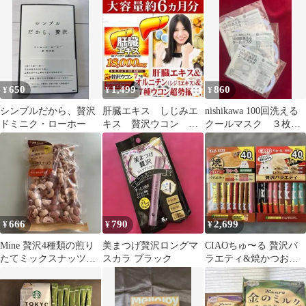
ヒー 無糖 コーヒー 国
産
650
1,499
860
¥
¥
¥
シンプルだから、贅沢
肝臓エキス しじみエ
nishikawa 100回洗える
ドミニク・ローホー
キス 贅沢ウコン オ
クールマスク ３枚セ
ルニチン クルクミ
ット
ン サプリ 6ヵ月分
666
790
2,699
¥
¥
¥
Mine 贅沢4種類の煎り
美まつげ贅沢ロングマ
CIAOちゅ〜る 贅沢バ
たてミックスナッツ
スカラ ブラック
ラエティ&焼かつおデ
200g
ィナーバラエティ 40
本×2箱