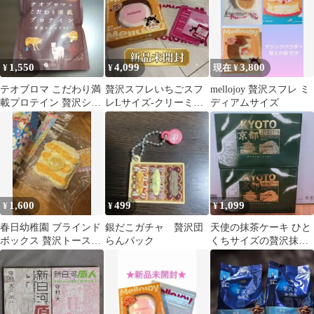
1,550
4,099
3,800
¥
¥
現在 ¥
テオブロマ こだわり満
贅沢スフレいちごスフ
mellojoy 贅沢スフレ ミ
載プロテイン 贅沢ショ
レLサイズ-クリーミー
ディアムサイズ
コラ風味
クリーム フルセット
1,600
499
1,099
¥
¥
¥
春日幼稚園 ブラインド
銀だこガチャ 贅沢団
天使の抹茶ケーキ ひと
ボックス 贅沢トースト
らんパック
くちサイズの贅沢抹茶
オレンジトースト
ケーキ 2箱