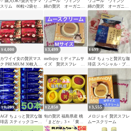
✨ 購入OK‼️贅沢モテマ
ワコール ウィング
ワコール ウィング
スリム 80粒×2袋セッ
綿の贅沢 オーガニッ
綿の贅沢 オーガニッ
ト ✨期限切迫の為お
ク 薄手 抗菌防臭加
ク 薄手 抗菌防臭加
値打ち価格❣️
工 ターコイズ M
工 ネイビー M
4,000
3,499
699
¥
¥
¥
カワイイ女の贅沢マス
mellojoy ミディアムサ
AGF ちょっと贅沢な珈
ク PREMIUM 30枚入×4
イズ 贅沢スフレ ム
琲店 スペシャル・ブレ
箱
ースクリーム スクイ
ンド 詰め替え 60g
ーズ M
1,299
2,850
3,555
¥
¥
¥
AGF ちょっと贅沢な珈
旬の贅沢 福島県産 桃
メロジョイ 贅沢スフレ
琲店 スティックコーヒ
「まどか」3 × 「黄金
ムースクリーム
ー プレミアムビター 50
桃」3 食べ比べ 訳あ