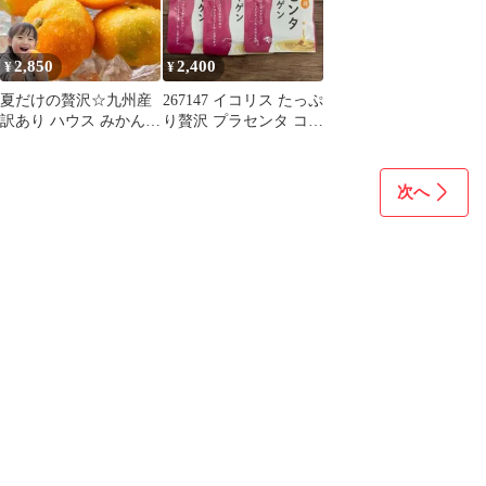
2,850
2,400
¥
¥
夏だけの贅沢☆九州産
267147 イコリス たっぷ
訳あり ハウス みかん
り贅沢 プラセンタ コラ
3kg384
ーゲン 3個セット
次へ