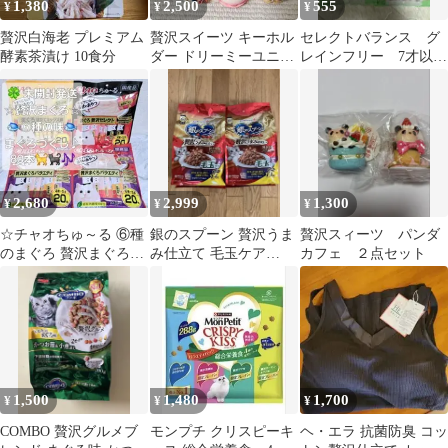
1,380
2,500
555
¥
¥
¥
贅沢白海老 プレミアム
贅沢スイーツ キーホル
セレクトバランス グ
酵素茶漬け 10食分
ダー ドリーミーユニコ
レインフリー 7才以上
ーン スイーツデコ 大量
の成猫 贅沢サーモ
【0676】
ン 試供品
2,680
2,999
1,300
¥
¥
¥
☆チャオちゅ～る ⑥種
銀のスプーン 贅沢うま
贅沢スィーツ パンダ
のまぐろ 贅沢まぐろセ
み仕立て 毛玉ケア
カフェ ２点セット
レクト♪ 80本♪☆
1.4kg×2袋
1,500
1,480
1,700
¥
¥
¥
COMBO 贅沢グルメブ
モンプチ クリスピーキ
ヘ・エラ 抗菌防臭 コッ