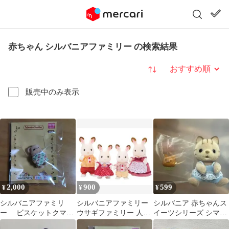
赤ちゃん シルバニアファミリー の検索結果
並び替え
販売中のみ表示
2,000
900
599
¥
¥
¥
シルバニアファミリ
シルバニアファミリー
シルバニア 赤ちゃんス
ー ビスケットクマの
ウサギファミリー 人形
イーツシリーズ シマネ
赤ちゃん シルバニアパ
4体セット
コの赤ちゃん