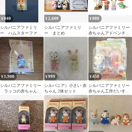
840
2,600
888
¥
¥
¥
シルバニアファミリ
シルバニアファミリ
シルバニアファミリー
ー ハムスターファミ
ー まとめ
赤ちゃんアドベンチャ
リー ハムスターの小
ーシリーズ 2体セット
さい赤ちゃん
1,900
999
450
¥
¥
¥
シルバニアファミリー
シルバニア）小さい 赤
シルバニアファミリー
ラッコの赤ちゃん
ちゃん 2体セット
赤ちゃん工作だいすき
シルバニアパーク限定
シリーズ フローラウ
サギ