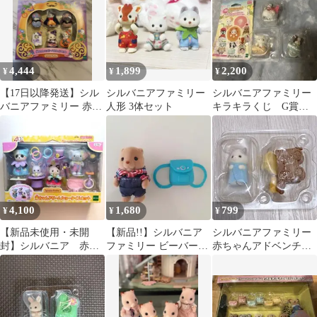
4,444
1,899
2,200
¥
¥
¥
【17日以降発送】シル
シルバニアファミリー
シルバニアファミリー
バニアファミリー 赤ち
人形 3体セット
キラキラくじ G賞赤
ゃんハッピーハロウィ
ちゃんコレクション 3
ンセット
点セット
4,100
1,680
799
¥
¥
¥
【新品未使用・未開
【新品!!】シルバニア
シルバニアファミリー
封】シルバニア 赤ち
ファミリー ビーバーの
赤ちゃんアドベンチャ
ゃんドリームショータ
赤ちゃん ハイキングセ
ーシリーズネコの赤ち
イムセット
ット
ゃんトロッコ新品