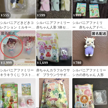
555
599
999
¥
¥
¥
シルバニアどきどきコ
シルバニアファミリー
シルバニアファミリ
レクション ミルキーウ
赤ちゃん人形 3体セッ
ー 赤ちゃんアドベン
ェイ ほしぞらネコの小
ト
チャーシリーズ 2個セ
さい赤ちゃん
ット
1,999
1,699
780
¥
¥
¥
シルバニアファミリー
赤ちゃんカラフルウサ
シルバニアファミリー
キラキラくじ ラストチ
ギ ブラウンウサギ
シカの赤ちゃん 人形
ャンス賞 赤ちゃん シカ
40周年 シルバニアフ
ァミリー