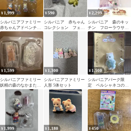
1,999
590
2,299
¥
¥
¥
シルバニアファミリー
シルバニア 赤ちゃん
シルバニア 森のキッ
赤ちゃんアドベンチャ
コレクション フェネ
チン フローラウサギ
ーシリーズ 4体セット
ック 小さい赤ちゃ
の赤ちゃん おまけシ
ん キノコ 小物
ール付き
1,599
1,300
1,500
¥
¥
¥
シルバニアファミリー
シルバニアファミリー
シルバニアパーク限
妖精の森のなかまたち
人形 5体セット
定 ペルシャネコの赤
ラッコ 赤ちゃん 岩
ちゃん
のコスチューム
1,999
1,180
450
¥
¥
¥