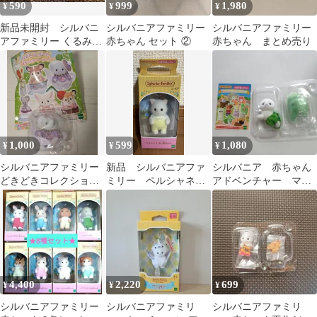
590
999
1,980
¥
¥
¥
新品未開封 シルバニ
シルバニアファミリー
シルバニアファミリー
アファミリー くるみり
赤ちゃん セット ②
赤ちゃん まとめ売り
すの赤ちゃん
1,000
599
1,080
¥
¥
¥
シルバニアファミリー
新品 シルバニアファ
シルバニア 赤ちゃん
どきどきコレクション
ミリー ペルシャネコ
アドベンチャー マフ
赤ちゃんティータイム
の赤ちゃん B96
ィ
ゾウの赤ちゃん
4,400
2,220
699
¥
¥
¥
シルバニアファミリー
シルバニアファミリ
シルバニアファミリ