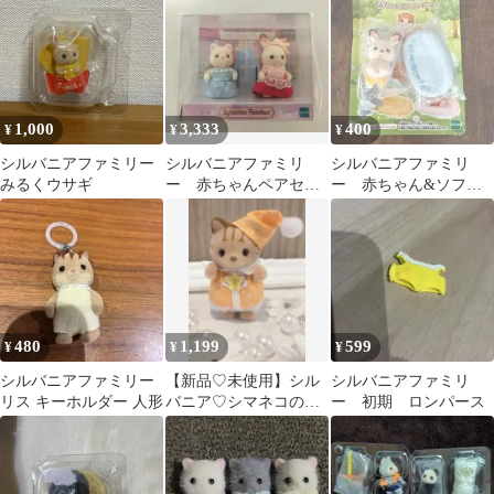
1,000
3,333
400
¥
¥
¥
シルバニアファミリー
シルバニアファミリ
シルバニアファミリ
みるくウサギ
ー 赤ちゃんペアセッ
ー 赤ちゃん&ソファ
ト（パーティー）
セット ショコラウサ
ギ
480
1,199
599
¥
¥
¥
シルバニアファミリー
【新品♡未使用】シル
シルバニアファミリ
リス キーホルダー 人形
バニア♡シマネコの赤
ー 初期 ロンパース
ちゃん