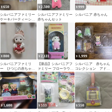
650
2,500
999
¥
¥
¥
シルバニアファミリー
シルバニアファミリー
シルバニア 赤ちゃん
ケーキパーティーシリ
赤ちゃんセット
ーズ ハスキーの小さい
赤ちゃん
800
2,111
1,999
¥
¥
¥
シルバニアファミリ
【新品】シルバニアフ
シルバニア 赤ちゃん
ー ひつじの赤ちゃ
ァミリー フローラウサ
コレクション アドベ
ん キーホルダー
ギの赤ちゃん
ンチャー 3点セット
1,600
533
550
¥
¥
¥