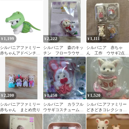
ェーン シマネコの赤ち
ット いちご セット
かまたち ショコラウサ
ゃん ぶどう
ギ ブリーズ
1,199
2,222
1,111
¥
¥
¥
シルバニアファミリー
シルバニア 森のキッ
シルバニア 赤ちゃ
赤ちゃんアドベンチャ
チン フローラウサギ
ん 工作 ウサギ2点セ
ーシリーズ アザラシ
の赤ちゃん
ット
マフィ
2,200
1,250
1,520
¥
¥
¥
シルバニアファミリー
シルバニア カラフル
シルバニアファミリー
赤ちゃん まとめ売り
ウサギコスチューム
どきどきコレクション
ショコラウサギの赤ち
赤ちゃんティータイ
ゃん 赤
ム フェネック