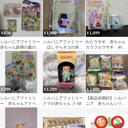
ーク限定
670
1,900
1,899
¥
¥
¥
シルバニアファミリー
シルバニアファミリー
わたウサギ 赤ちゃん
赤ちゃん妖精の森のな
ほしぞらネコの赤ち
カラフルウサギ 40周
かまたちシリーズ ラ
ゃん シルバニアパー
年 シルバニアファミ
テネコの赤ちゃん
ク限定
リー
399
1,299
3,800
¥
¥
¥
シルバニアファミリ
シルバニアファミリー
【新品未開封】シルバ
ー 赤ちゃんアドベン
クマの赤ちゃん ク-68
ニア 赤ちゃんシリー
チャーシリーズ シーク
ズ6種
レット