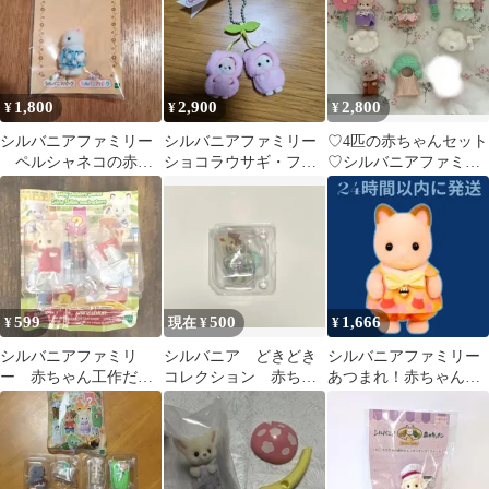
1,800
2,900
2,800
¥
¥
¥
シルバニアファミリー
シルバニアファミリー
♡4匹の赤ちゃんセット
ペルシャネコの赤ち
ショコラウサギ・フェ
♡シルバニアファミリ
ゃん シルバニアパー
ネックの小さい赤ちゃ
ー 廃盤 希少品
ク限定
ん さくらんぼ
599
500
1,666
¥
現在 ¥
¥
シルバニアファミリ
シルバニア どきどき
シルバニアファミリー
ー 赤ちゃん工作だい
コレクション 赤ちゃ
あつまれ！赤ちゃんセ
すきシリーズ ミルク
んティータイム
ット-ネコ- クリームネ
うさぎ
コの赤ちゃん