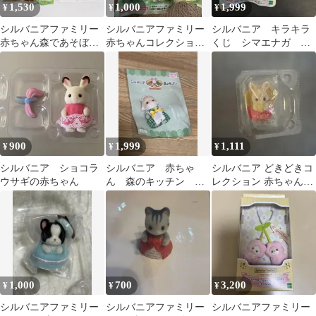
1,530
1,000
1,999
¥
¥
¥
シルバニアファミリー
シルバニアファミリー
シルバニア キラキラ
赤ちゃん森であそぼシ
赤ちゃんコレクション
くじ シマエナガ G
リーズ シルクネコの赤
2個セット
賞 赤ちゃんコレクシ
ちゃん
ョン
900
1,999
1,111
¥
¥
¥
シルバニア ショコラ
シルバニア 赤ちゃ
シルバニア どきどきコ
ウサギの赤ちゃん
ん 森のキッチン ヒ
レクション 赤ちゃんハ
ツジの赤ちゃん エ
ンバーガー屋さん みる
マ キッチンユニフォ
くウサギ
ーム
1,000
700
3,200
¥
¥
¥
シルバニアファミリー
シルバニアファミリー
シルバニアファミリー