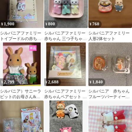
1,900
800
760
¥
¥
¥
シルバニアファミリー
シルバニアファミリー
シルバニアファミリー
トイプードルの赤ちゃ
赤ちゃん 三つ子ちゃ
人形2体セット
ん シルバニアパーク限
ん ペルシャネコ
定
2,799
2,688
1,840
¥
¥
¥
シルバニア）サニーラ
シルバニアファミリー
シルバニア 赤ちゃん
ビットのお母さん&赤
赤ちゃんペアセット ユ
フルーツパーティー
ちゃんセット
ニコーン 新品未開封
トイプードルの赤ちゃ
ん ２点セット