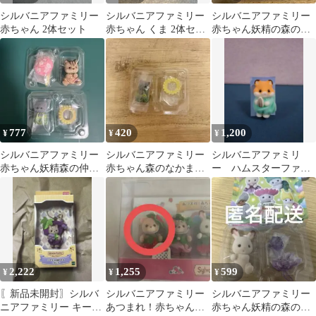
シルバニアファミリー
シルバニアファミリー
シルバニアファミリー
赤ちゃん 2体セット
赤ちゃん くま 2体セッ
赤ちゃん妖精の森のな
ト
かまたち シークレッ
ト
777
420
1,200
¥
¥
¥
シルバニアファミリー
シルバニアファミリー
シルバニアファミリ
赤ちゃん妖精森の仲間
赤ちゃん森のなかまた
ー ハムスターファミ
たち
ち シークレット
リー ハムスターの小
さい赤ちゃん
2,222
1,255
599
¥
¥
¥
〖新品未開封〗シルバ
シルバニアファミリー
シルバニアファミリー
ニアファミリー キーチ
あつまれ！赤ちゃんセ
赤ちゃん妖精の森のな