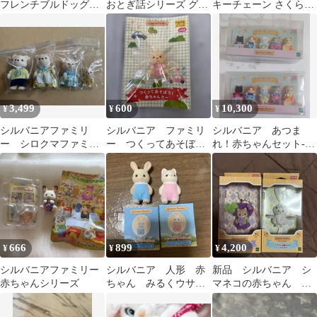
フレンチブルドッグの
おとぎ話シリーズ グレ
キーチェーン さくらん
赤ちゃん マカロン
イッシュネコ 赤ちゃん
ぼ
3,499
600
10,300
¥
¥
¥
シルバニアファミリ
シルバニア ファミリ
シルバニア あつま
ー シロクマファミリ
ー つくってあそぼ
れ！赤ちゃんセット-ネ
ー 人形セット 廃盤
う 赤ちゃんカー ラ
コ-×2箱セット
ブラドールの赤ちゃん
666
899
4,200
¥
¥
¥
シルバニアファミリー
シルバニア 人形 赤
新品 シルバニア シ
赤ちゃんシリーズ
ちゃん みるくウサ
マネコの赤ちゃん ぶ
ギ シルクネコ
どう アザラシの赤ち
ゃん シマエナガ