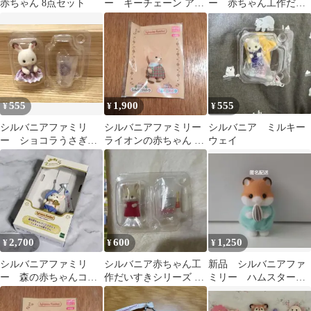
赤ちゃん 8点セット
ー キーチェーン アザ
ー 赤ちゃん工作だい
ラシの赤ちゃん シマエ
すきシリーズ ラテネ
ナガ
コの小さい赤ちゃん
555
1,900
555
¥
¥
¥
シルバニアファミリ
シルバニアファミリー
シルバニア ミルキー
ー ショコラうさぎ
ライオンの赤ちゃん シ
ウェイ
ブリーズ 赤ちゃん妖
ルバニアパーク限定
精の森のなかまたち
2,700
600
1,250
¥
¥
¥
シルバニアファミリ
シルバニア赤ちゃん工
新品 シルバニアファ
ー 森の赤ちゃんコン
作だいすきシリーズ み
ミリー ハムスター
シェルジュ カレブ フ
るくウサギの小さい赤
赤ちゃん ハムスター
ェネックの赤ちゃん
ちゃん
の小さい赤ちゃん 緑