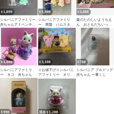
1,099
3,900
3,888
¥
¥
¥
シルバニアファミリー
シルバニアファミリ
森のたのしいようちえ
赤ちゃんアドベンチャ
ー 廃盤 ハムスタ
ん おともだちいっぱ
ーシリーズ みるくウ
ー ファミリー
いセット シルバニア
サギの小さい赤ちゃん
1,000
3,100
780
¥
¥
¥
シルバニアファミリ
☆お値下げ☆シルバニ
シルバニア ブルドッグ
ー ネコ 赤ちゃん
アファミリー オリジ
赤ちゃん 一番くじ
ナル赤ちゃんペアセッ
ト おもちゃ王国限定
990
1,200
¥
現在 ¥