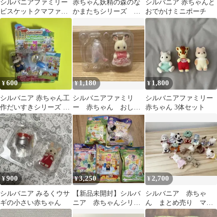
シルバニアファミリー
赤ちゃん妖精の森のな
シルバニア 赤ちゃんと
ビスケットクマファミ
かまたちシリーズ シ
おでかけミニポーチ
リー ※赤ちゃんいませ
ルバニア シークレッ
ん
ト 赤ちゃん
600
1,180
1,800
¥
¥
¥
シルバニア 赤ちゃん工
シルバニアファミリ
シルバニアファミリー
作だいすきシリーズ く
ー 赤ちゃん おしゃ
赤ちゃん 3体セット
るみリスの赤ちゃん 海
れヘア シリーズ シ
外版
ョコラウサギの赤ちゃ
ん
900
3,250
2,700
¥
¥
¥
シルバニア みるくウサ
【新品未開封】シルバ
シルバニア 赤ちゃ
ギの小さい赤ちゃん
ニア 赤ちゃんシリー
ん まとめ売り マー
ズ5種
メイド