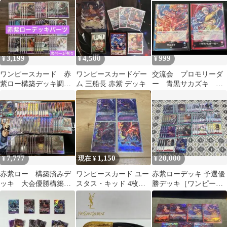
3,199
4,500
999
¥
¥
¥
ワンピースカード 赤
ワンピースカードゲー
交流会 プロモリーダ
紫ロー構築デッキ調整
ム 三船長 赤紫 デッキ
ー 青黒サカズキ 赤
パーツ
紫ロー
7,777
1,150
20,000
¥
現在 ¥
¥
赤紫ロー 構築済みデ
ワンピースカード ユー
赤紫ローデッキ 予選優
ッキ 大会優勝構築
スタス・キッド 4枚セ
勝デッキ［ワンピース
パーツ付き
ット
カードゲーム］