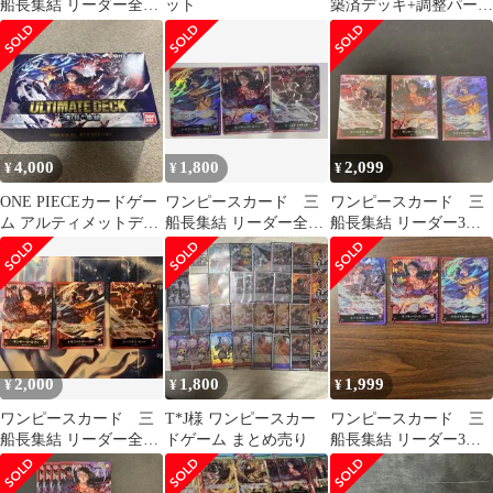
船長集結 リーダー全3
ット
築済デッキ+調整パーツ
種コンプリートセット
セット まとめ売り
引退品
4,000
1,800
2,099
¥
¥
¥
ONE PIECEカードゲー
ワンピースカード 三
ワンピースカード 三
ム アルティメットデッ
船長集結 リーダー全3
船長集結 リーダー3
キ 三船長集結 ST-10
種コンプリートセット
種 コンプリートセッ
ト
2,000
1,800
1,999
¥
¥
¥
ワンピースカード 三
T*J様 ワンピースカー
ワンピースカード 三
船長集結 リーダー全3
ドゲーム まとめ売り
船長集結 リーダー3
種コンプリートセット
種 コンプリートセッ
ト