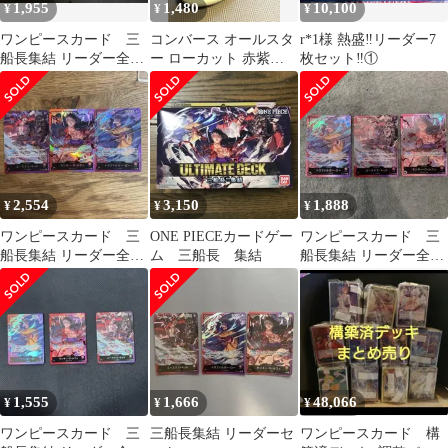
1,955
1,480
10,100
¥
¥
¥
ワンピースカード 三
コンバース オールスタ
r*1様 熱盛‼️リーダー7
船長集結 リーダー全3
ー ローカット 赤紫
枚セット‼️①
種コンプリートセット
25cmキャンバス スニー
カー
2,554
3,150
1,888
¥
¥
¥
ワンピースカード 三
ONE PIECEカードゲー
ワンピースカード 三
船長集結 リーダー全3
ム 三船長 集結
船長集結 リーダー全3
種コンプリートセット
種コンプリートセット
1,555
1,666
48,066
¥
¥
¥
ワンピースカード 三
三船長集結 リーダーセ
ワンピースカード 構