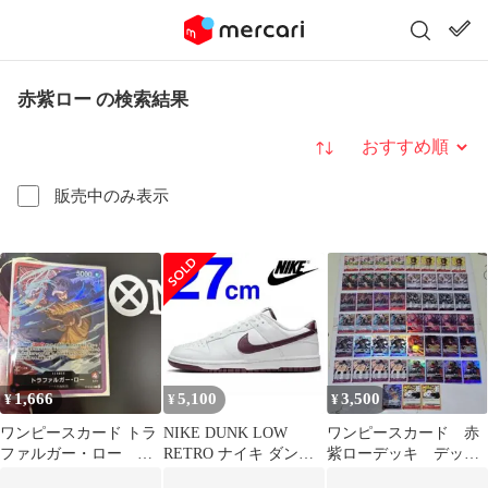
赤紫ロー の検索結果
並び替え
販売中のみ表示
1,666
5,100
3,500
¥
¥
¥
ワンピースカード トラ
NIKE DUNK LOW
ワンピースカード 赤
ファルガー・ロー リ
RETRO ナイキ ダンク
紫ローデッキ デッキ
ーダー ST10-001
ロー レトロ 27 赤紫
パーツ