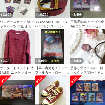
2,600
16,700
8,499
¥
¥
¥
ワンピースカード 紫 デ
YVESSAINTLAURENT
三船長集結 リーダー全
ッキパーツ 大量 まとめ
/ イヴサンローラン ス
3種コンプリートセット
売り 約180枚 SR含む
エードベルト 赤紫×金
ワンピースカード赤
2,290
5,000
2,020
¥
¥
¥
オルタードステイト 透
【早い者勝ち！】トラ
手作り雫ガラスの一粒
け編み ニット クルーネ
ファルガー・ロー 優
ネックレス(ロー引き
ック 長袖 ローゲージ L
勝 プロモカード ス
紐)赤紫 ボルドー ロー
赤紫
タンダードバトル
ズピンク 紫陽花