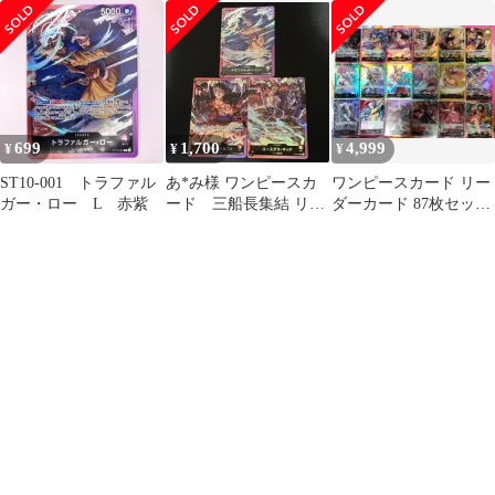
ッド リーダー
種コンプリートセット
699
1,700
4,999
¥
¥
¥
ST10-001 トラファル
あ*み様 ワンピースカ
ワンピースカード リー
ガー・ロー L 赤紫
ード 三船長集結 リー
ダーカード 87枚セット
ダー全3種コンプリート
プロモ付き
セット