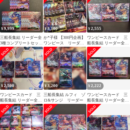
9,999
3,100
2,555
¥
¥
¥
三船長集結 リーダー全
か*子様 【300円企画】
ワンピースカード 三
3種コンプリートセット
ワンピース リーダ
船長集結 リーダー全3
ワンピースカード赤
ー まとめ セット
種コンプリートセット
まとめ売り
2,500
3,200
2,222
¥
¥
¥
ワンピースカード 三
三船長集結 ルフィ ゾ
ワンピースカード 三
船長集結 リーダー全3
ロ&サンジ リーダー
船長集結 リーダー全3
種コンプリートセット
種