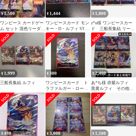
1,500
1,444
1,800
¥
¥
¥
ワンピース カードゲー
ワンピースカード モン
z*u様 ワンピースカー
ム セット 混色リーダ
キー・D・ルフィ ST10-
ド 三船長集結 リーダ
ー L
002
ー全3種コンプリートセ
ット
1,999
300
2,400
¥
¥
¥
三船長集結 ルフィ
ワンピースカード ト
あ*ち様 赤紫ルフィ
ラファルガー・ロー
黒黄ルフィ その他リ
リーダーカード
ーダーカード
498
3,000
1,500
¥
¥
¥