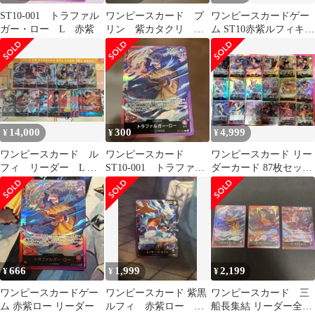
ST10-001 トラファル
ワンピースカード プ
ワンピースカードゲー
ガー・ロー L 赤紫
リン 紫カタクリ 黄
ム ST10赤紫ルフィキッ
紫プリン デッキパー
ド ロー3種 SRオマケ付
ツ 値段交渉OK
き
14,000
300
4,999
¥
¥
¥
ワンピースカード ル
ワンピースカード
ワンピースカード リー
フィ リーダー L
ST10-001 トラファル
ダーカード 87枚セット
SR SEC パラレル17
ガー・ロー L 赤紫
プロモ付き ②
枚まとめ売り
666
1,999
2,199
¥
¥
¥
ワンピースカードゲー
ワンピースカード 紫黒
ワンピースカード 三
ム 赤紫ロー リーダー
ルフィ 赤紫ロー キ
船長集結 リーダー全3