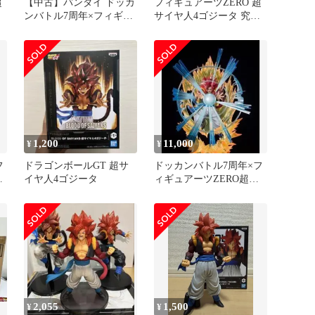
超
【中古】バンダイ ドッカ
フィギュアーツZERO 超
極
ンバトル7周年×フィギュ
サイヤ人4ゴジータ 究極
アーツZERO 超サイヤ人4
パワーのサイヤ人戦士
ゴジータ 究極パワーのサ
未開封
イヤ人戦士 本体のみ[97]
1,200
11,000
¥
¥
フ
ドラゴンボールGT 超サ
ドッカンバトル7周年×フ
激
イヤ人4ゴジータ
ィギュアーツZERO超サ
ゴ
イヤ人4ゴジータ
2,055
1,500
¥
¥