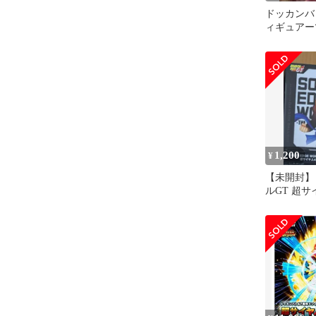
ドッカンバ
ィギュアーツ
ボ 超サイ
1,200
¥
【未開封】
ルGT 超サ
タ