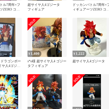
トル7周年×フ
超サイヤ人4ゴジータ
ドッカンバトル7周年×
ZERO コラ
フィギュア
ィギュアーツZERO コ
ヤ人4ゴジータ
ボ 超サイヤ人4ゴジー
1,400
1,222
¥
¥
 ドラゴンボー
s*o様 超サイヤ人4 ゴジー
超サイヤ人4ゴジータ
イヤ人4ゴジー
タフィギュア