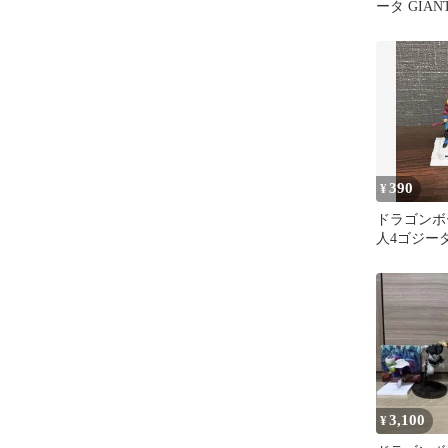
ータ GIANT
390
¥
ドラゴンボ
人4ゴジー
ギュア
3,100
¥