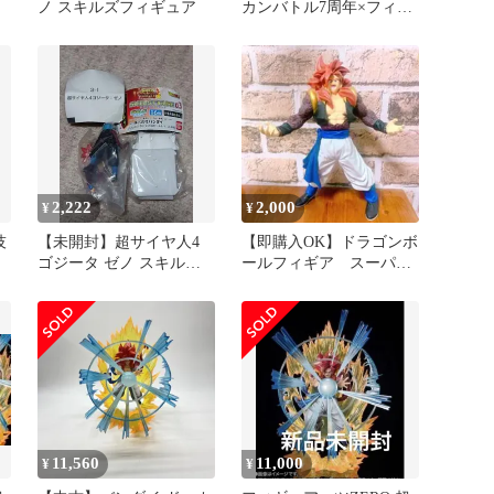
ノ スキルズフィギュア
カンバトル7周年×フィギ
ー
ュアーツZERO[超激戦]コ
ラボ 超サイヤ人4ゴジー
タ -究極パワーのサイヤ
人戦士- 「ドラゴンボー
ルGT」 魂ウェブ商店限
定
2,222
2,000
¥
¥
技
【未開封】超サイヤ人4
【即購入OK】ドラゴンボ
ゴジータ ゼノ スキルズ
ールフィギア スーパー
ゴ
フィギュア
サイヤ人4ゴジータ
11,560
11,000
¥
¥