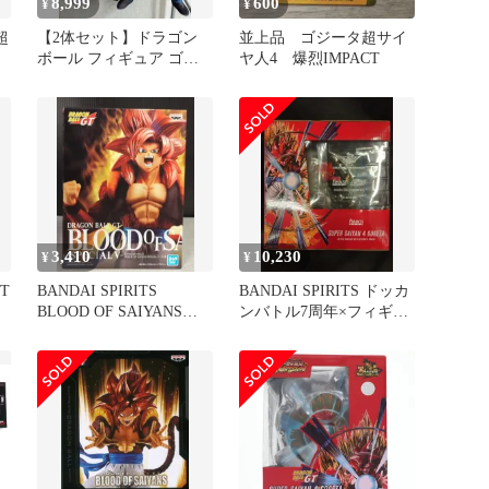
8,999
600
¥
¥
超
【2体セット】ドラゴン
並上品 ゴジータ超サイ
ク
ボール フィギュア ゴジ
ヤ人4 爆烈IMPACT
ータ 超サイヤ人 超サ
イヤ人4
3,410
10,230
¥
¥
T
BANDAI SPIRITS
BANDAI SPIRITS ドッカ
4
BLOOD OF SAIYANS
ンバトル7周年×フィギュ
SPECIAL V 超サイヤ人4
アーツZERO[超激戦]コラ
ゴジータ
ボ 超サイヤ人4ゴジータ -
究極パワーのサイヤ人戦
士-