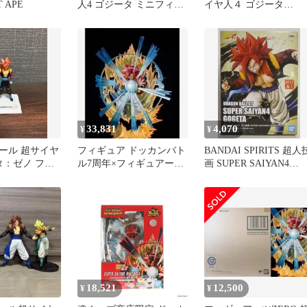
 APE
人4 ゴジータ ミニフィギ
イヤ人４ ゴジータ
ュア
DragonStars ドラゴンボ
ル
33,831
4,070
¥
¥
ール 超サイヤ
フィギュア ドッカンバト
BANDAI SPIRITS 超人
タ：ゼノ フィ
ル7周年×フィギュアーツ
画 SUPER SAIYAN4
ZERO［超激戦］コラボ
GOGETA 超サイヤ人4 
超サイヤ人4ゴジータ -究
ジータ
極パワーのサイヤ人戦士-
「ドラゴンボールGT」
魂ウェブ商店限定【14日
以内発送】
18,521
12,500
¥
¥