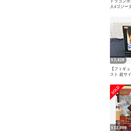
ドラゴンボ
人4ゴジー
ゴジータ 
ッコロ
2,420
¥
【フィギュ
スト 超サ
タ ドラゴ
BLOOD OF
サイヤ人4ゴ
ゴンボール
12,000
¥