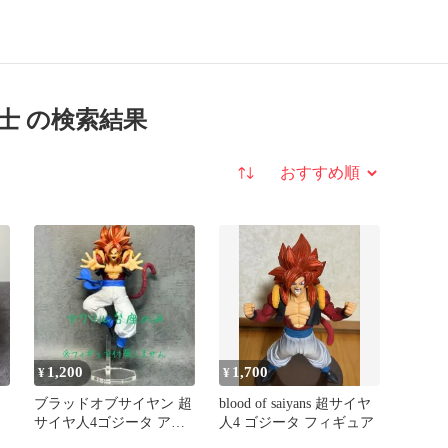
士 の検索結果
並び替え
1,200
1,700
¥
¥
ブラッドオブサイヤン 超
blood of saiyans 超サイヤ
サイヤ人4ゴジータ アク
人4 ゴジータ フィギュア
リル台座