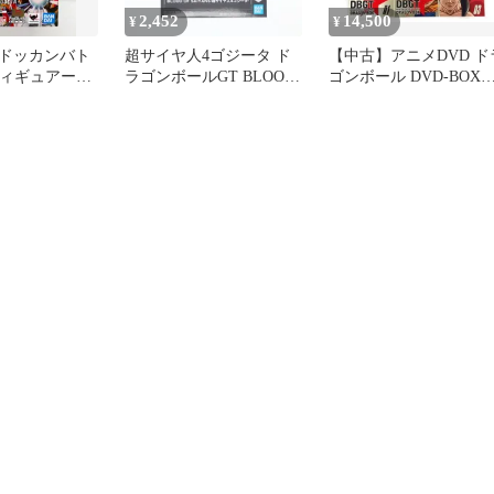
2,452
14,500
¥
¥
ドッカンバト
超サイヤ人4ゴジータ ド
【中古】アニメDVD ド
フィギュアーツ
ラゴンボールGT BLOOD
ゴンボール DVD-BOX
激戦 コラボ 超
OF SAIYANS-超サイヤ人
DRAGON BOX GT編
ジータ -究極
4ゴジータ- フィギュア プ
イヤ人戦士-
ライズ(2729197) バンプ
レスト