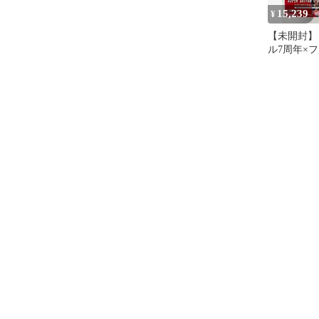
15,239
¥
【未開封】
ル7周年×
ZERO 超
サイヤ人4ゴ
パワーのサ