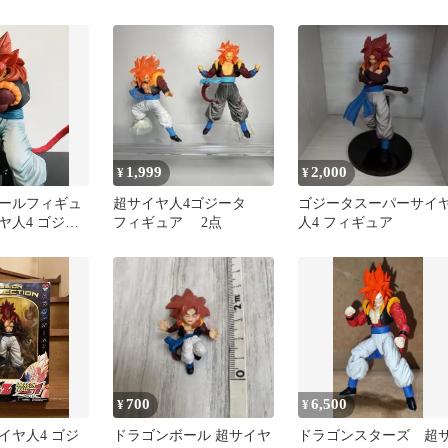
タ スーパーベビー2
セット
1,999
2,000
¥
¥
ールフィギュ
超サイヤ人4ゴジータ
ゴジータスーパーサイ
ヤ人4 ゴジー
フィギュア 2点
人4 フィギュア
ュア
700
6,500
¥
¥
イヤ人4 ゴジ
ドラゴンボール 超サイヤ
ドラゴンスターズ 超