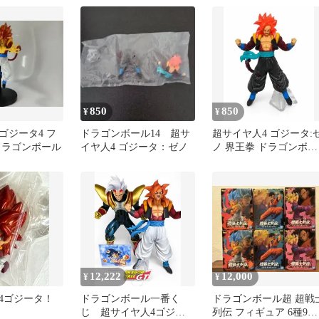
850
850
¥
¥
ゴジータ4 フ
ドラゴンボール14 超サ
超サイヤ人4 ゴジータ:
ドラゴンボール
イヤ人4 ゴジータ：ゼノ
ノ 界王拳 ドラゴンボー
ル超 VSドラゴンボール
14
12,222
12,000
¥
¥
4ゴジータ！
ドラゴンボール一番く
ドラゴンボール超 超戦
じ 超サイヤ人4ゴジー
列伝 フィギュア 6種9体