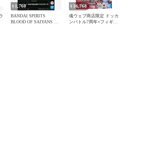
1,760
16,768
¥
¥
ラ
BANDAI SPIRITS
魂ウェブ商店限定 ドッカ
BLOOD OF SAIYANS 超
ンバトル7周年×フィギュ
サイヤ人4ゴジータ
アーツZERO[超激戦]コラ
ボ 超サイヤ人4ゴジータ -
究極パワーのサイヤ人戦
士- ドラゴンボールGT 完
成品 フィギュア バンダ
イスピリッツ