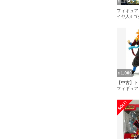
11,666
¥
フィギュアー
イヤ人4 
未開封
1,000
¥
【中古】ト
フィギュア
ゴジータ：
ンボール超
ボール14」