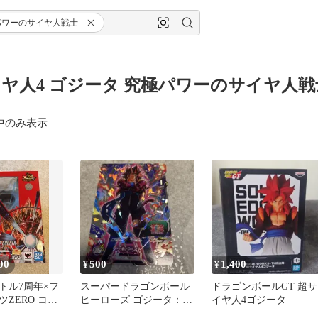
パワーのサイヤ人戦士
ヤ人4 ゴジータ 究極パワーのサイヤ人戦
中のみ表示
00
500
1,400
¥
¥
トル7周年×フ
スーパードラゴンボール
ドラゴンボールGT 超サ
ZERO コラ
ヒーローズ ゴジータ：ゼ
イヤ人4ゴジータ
ヤ人4ゴジータ
ノ P