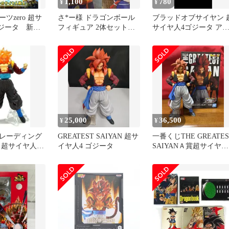
1,100
780
¥
¥
ツzero 超サ
さ*ー様 ドラゴンボール
ブラッドオブサイヤン 
ゴジータ 新品
フィギュア 2体セット
サイヤ人4ゴジータ ア
ゴジータ スーパーサイ
リル台座
ヤ人4
25,000
36,500
¥
¥
レーディング
GREATEST SAIYAN 超サ
一番くじTHE GREATES
 超サイヤ人4
イヤ人4 ゴジータ
SAIYANＡ賞超サイヤ人
ゼノ 「ドラゴ
ゴジータフィギュア
 VSドラゴン