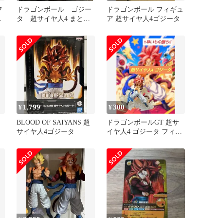
フ
ドラゴンボール ゴジー
ドラゴンボール フィギュ
ラ
タ 超サイヤ人4 まとめ
ア 超サイヤ人4ゴジータ
タ
売り
1,799
300
¥
¥
BLOOD OF SAIYANS 超
ドラゴンボールGT 超サ
サイヤ人4ゴジータ
イヤ人4 ゴジータ フィギ
ュア