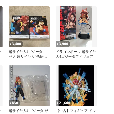
ンボールGT）
3,400
3,900
¥
¥
ヤ
超サイヤ人4ゴジータ
ドラゴンボール 超サイヤ
ゼノ 超サイヤ人4孫悟
人4ゴジータフィギュア
空 ゼノ
850
21,600
¥
¥
サ
超サイヤ人4 ゴジータ ゼ
【中古】フィギュア ドッ