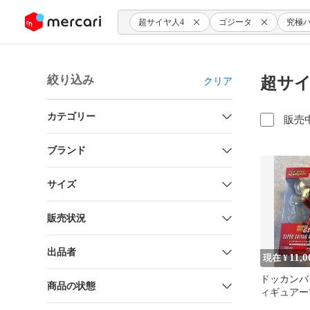
ンツにスキップ
超サイヤ人4
ゴジータ
究極
絞り込み
超サイ
クリア
カテゴリー
販売
ブランド
サイズ
販売状況
出品者
11,0
現在 ¥
ドッカンバ
商品の状態
ィギュアーツ
ボ 超サイ