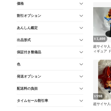
価格
割引オプション
あんしん鑑定
1,400
¥
出品形式
超サイヤ人
ィギュア 
保証付き整備品
色
発送オプション
配送料の負担
998
¥
タイムセール割引率
超サイヤ人