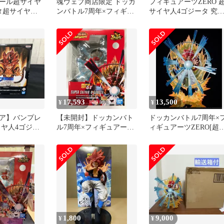
ール超サイヤ
魂ウェブ商店限定 ドッカ
フィギュアーツZERO 
タ超サイヤ人
ンバトル7周年×フィギュ
サイヤ人4ゴジータ 究
人造人間17号ピ
アーツZERO[超激戦]コラ
パワーのサイヤ人戦士
ボ 超サイヤ人4ゴジータ -
究極パワーのサイヤ人戦
士- ドラゴンボールGT 完
成品 フィギュア バンダ
イスピリッツ
17,593
13,500
¥
¥
ア】バンプレ
【未開封】ドッカンバト
ドッカンバトル7周年×
イヤ人4ゴジー
ル7周年×フィギュアーツ
ィギュアーツZERO[超
ンボールGT
ZERO 超激戦 コラボ 超
戦]コラボ 超サイヤ人4
 SAIYANS -超
サイヤ人4ゴジータ -究極
ジ…
ジータ- ドラ
パワーのサイヤ人戦士-
GT
1,800
9,000
¥
¥