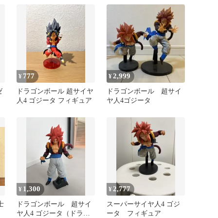
777
2,999
¥
¥
ゼ
ドラゴンボール 超サイヤ
ドラゴンボール 超サイ
人4 ゴジータ フィギュア
ヤ人4ゴジータ
1,300
2,777
¥
¥
士
ドラゴンボール 超サイ
スーパーサイヤ人4 ゴジ
ヤ人4 ゴジータ（ドラゴ
ータ フィギュア