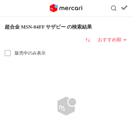
超合金 MSN-04FF サザビー の検索結果
並び替え
販売中のみ表示