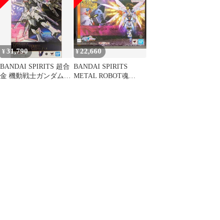
FREEDOM(シード フリ
FREEDOM(シード フリ
FREEDOM マイティー
ーダム) 完成トイ バン
ーダム) 完成トイ バン
ストライクフリーダム
ダイスピリッツ
ダイスピリッツ
ガンダム
31,790
22,660
¥
¥
BANDAI SPIRITS 超合
BANDAI SPIRITS
金 機動戦士ガンダム
METAL ROBOT魂
SEED FREEDOM マイ
<SIDE MS> 機動戦士ガ
ティーストライクフリ
ンダムSEED
ーダムガンダム
FREEDOM マイティー
ストライクフリーダム
ガンダム 最終決戦 Ver.