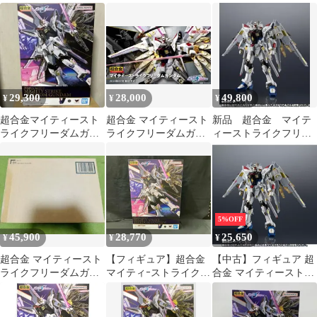
ィーストライクフリー
ダム
クフリーダムガンダム
ダムガンダム 「機動戦
士ガンダムSEED
FREEDOM」 未開封品
29,300
28,000
49,800
¥
¥
¥
超合金マイティースト
超合金 マイティースト
新品 超合金 マイテ
ライクフリーダムガン
ライクフリーダムガン
ィーストライクフリー
ダム
ダム
ダムガンダム
5%OFF
45,900
28,770
25,650
¥
¥
¥
超合金 マイティースト
【フィギュア】超合金
【中古】フィギュア 超
ライクフリーダムガン
マイティｰストライクフ
合金 マイティーストラ
ダム
リｰダムガンダム 魂ウ
イクフリーダムガンダ
ェブ商店限定 機動戦士
ム 「機動戦士ガンダム
ガンダムSEED
SEED FREEDOM」