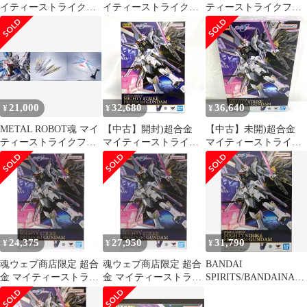
イティーストライクフ
イティーストライクフ
ティーストライクフリ
リーダムガンダム 最終
リーダムガンダム セ
ーダムガンダム 最終決
決戦
ット
戦Ver.
21,000
32,680
36,640
¥
¥
¥
METAL ROBOT魂 マイ
【中古】開封)超合金
【中古】未開)超合金
ティーストライクフリ
マイティーストライク
マイティーストライク
ーダム セット
フリーダムガンダム
フリーダムガンダム
[79]
[91]
24,375
27,950
31,790
¥
¥
¥
魂ウェブ商店限定 超合
魂ウェブ商店限定 超合
BANDAI
金 マイティーストライ
金 マイティーストライ
SPIRITS/BANDAINAM
クフリーダムガンダム
クフリーダムガンダム
CO 超合金 機動戦士ガ
機動戦士ガンダムSEED
機動戦士ガンダムSEED
ンダムSEED