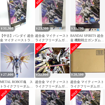
31,360
23,300
31,790
¥
¥
¥
【中古】バンダイ 超合
超合金 マイティースト
BANDAI SPIRITS 超合
金 マイティーストライ
ライクフリーダムガン
金 機動戦士ガンダム
クフリーダムガンダム/
ダム
SEED FREEDOM マイ
機動戦士ガンダムSEED
ティーストライクフリ
FREEDOM[6]
ーダムガンダム
27,000
22,000
20,500
¥
¥
¥
METAL ROBOT魂 ス
超合金 マイティースト
超合金 マイティースト
トライクフリーダムガ
ライクフリーダムガン
ライクフリーダムガン
ンダム弐式セット マ
ダム 輸送箱未開封
ダム
イティー