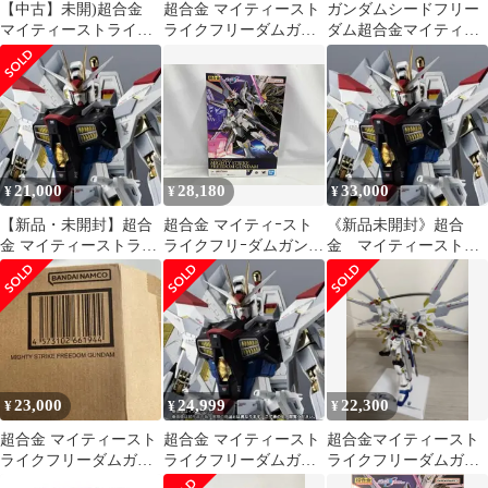
【中古】未開)超合金
超合金 マイティースト
ガンダムシードフリー
マイティーストライク
ライクフリーダムガン
ダム超合金マイティー
フリーダムガンダム
ダム 輸送箱未開封
ストライクフリーダム
[91]
ガンダム 最安値出品
21,000
28,180
33,000
¥
¥
¥
【新品・未開封】超合
超合金 マイティｰスト
《新品未開封》超合
金 マイティーストライ
ライクフリｰダムガンダ
金 マイティーストラ
クフリーダムガンダム
ム 魂ウェブ商店限定 機
イクフリーダム
動戦士ガンダムSEED
FREEDOM
23,000
24,999
22,300
¥
¥
¥
超合金 マイティースト
超合金 マイティースト
超合金マイティースト
ライクフリーダムガン
ライクフリーダムガン
ライクフリーダムガン
ダム
ダム
ダム