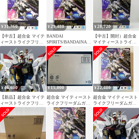
FREEDOM
31,360
29,480
28,720
¥
¥
¥
【中古】超合金 マイテ
BANDAI
【中古】開封）超合金
ィーストライクフリー
SPIRITS/BANDAINAM
マイティーストライク
ダムガンダム[69]
CO 超合金 機動戦士ガ
フリーダムガンダム
ンダムSEED
[24]
FREEDOM マイティー
ストライクフリーダム
ガンダム
46,600
15,000
22,400
¥
¥
¥
【新品】超合金 マイテ
超合金 マイティースト
超合金 マイティースト
ィーストライクフリー
ライクフリーダムガン
ライクフリーダムガン
ダムガンダム 機動戦士
ダム
ダム
ガンダムSEED
FREEDOM