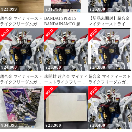
23,999
31,790
25,000
¥
¥
¥
超合金 マイティースト
BANDAI SPIRITS
【新品未開封】超合金
ライクフリーダムガン
BANDAINAMCO 超合
マイティーストライク
ダム 新品未開封品‼️
金 機動戦士ガンダム
フリーダムガンダム
SEED FREEDOM マイ
ティーストライクフリ
ーダムガンダム
24,000
25,000
24,800
¥
¥
¥
超合金 マイティースト
未開封 超合金 マイティ
超合金 マイティースト
ライクフリーダムガン
ーストライクフリーダ
ライクフリーダムガン
ダム
ムガンダム
ダム
34,396
23,900
23,400
¥
¥
¥