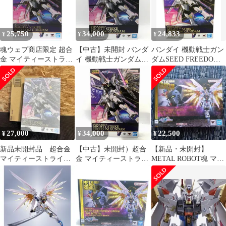
25,750
34,000
24,833
¥
¥
¥
魂ウェブ商店限定 超合
【中古】未開封 バンダ
バンダイ 機動戦士ガン
金 マイティーストライ
イ 機動戦士ガンダム
ダムSEED FREEDOM
クフリーダムガンダム
SEED FREEDOM 超合
ZGMF/A-262PD-P
機動戦士ガンダムSEED
金 ZGMF/A-262PD-P マ
MIGHTY STRIKE
FREEDOM(シード フリ
イティーストライクフ
FREEDOM GUNDAM
ーダム) 完成トイ バン
リーダムガンダム[17]
超合金 マイティースト
ダイスピリッツ
ライクフリーダムガン
ダム フィギュア
27,000
34,000
22,500
¥
¥
¥
新品未開封品 超合金
【中古】未開封）超合
【新品・未開封】
マイティーストライク
金 マイティーストライ
METAL ROBOT魂 マイ
フリーダムガンダム
クフリーダムガンダム
ティーストライクフリ
[10]
ーダムガンダム