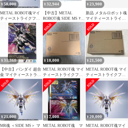
58,000
32,944
23,900
¥
¥
¥
METAL ROBOT魂マイ
【中古】METAL
新品 メタルロボット魂
ティーストライクフリ
ROBOT魂 SIDE MS ﾏｲﾃ
マイティーストライク
ーダムガンダム最終決
ｨｰｽﾄﾗｲｸﾌﾘｰﾀﾞﾑｶﾞﾝﾀﾞﾑ
フリーダムガンダム 最
戦 Ver.
最終決戦Ver. 未開封 機
終決戦 Ver
動戦士ｶﾞﾝﾀﾞﾑ[92]
31,360
18,000
21,500
¥
¥
¥
【中古】バンダイ 超合
METAL ROBOT魂 マイ
METAL ROBOT魂 マイ
金 マイティーストライ
ティーストライクフリ
ティーストライクフリ
クフリーダムガンダム
ーダムガンダム 最終決
ーダムガンダム 最終決
機動戦士ガンダムSEED
戦
戦Ver
FREEDOM[10]
21,000
17,000
20,000
¥
¥
¥
MR魂 ＜SIDE MS＞ マ
METAL ROBOT魂 マ
METAL ROBOT魂マイ