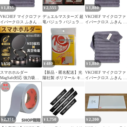
30*30cm】 1
1,835
2,555
1,880
¥
¥
¥
VKCHEF マイクロファ
デュエルマスターズ 超
VKCHEF マイクロファ
イバークロス ふきん 厚
竜バジュラ バジュラ
イバークロス ふきん 厚
手 強力吸水 速乾 クリ
ズ・ソウル セット
手 強力吸水 速乾 クリ
ーニングタオル キッチ
ーニングタオル キッチ
ンタオル 業務用 ぞうき
ンタオル 業務用 ぞうき
ん 洗車 雑巾 食器 窓鏡
ん 洗車 雑巾 食器 窓鏡
台拭き 掃除用品【10枚
台拭き 掃除用品【10枚
ダークグレー
ダークグレー
30*30cm】 1
30*30cm】 1
650
480
1,880
¥
¥
¥
スマホホルダー
【新品・匿名配送】光
VKCHEF マイクロファ
MagSafe対応 強力吸着
陽社製 ポリマール キズ
イバークロス ふきん 厚
車載 360° 調整自由 ブ
目だたなクロス
手 強力吸水 速乾 クリ
ラック
ーニングタオル キッチ
ンタオル 業務用 ぞうき
ん 洗車 雑巾 食器 窓鏡
台拭き 掃除用品【10枚
ダークグレー
30*30cm】 0
2,351
1,750
2,200
¥
¥
¥