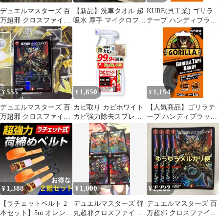
デュエルマスターズ 百
【新品】洗車タオル 超
KURE(呉工業) ゴリラ
万超邪 クロスファイア
吸水 厚手 マイクロファ
テープ ハンディブラッ
2枚セット
イバー メルセデスベン
ク 25mm×9.1m 強力補
ツ
修テープ 1784
555
1,850
1,154
¥
¥
¥
デュエルマスターズ 百
カビ取り カビホワイト
【人気商品】ゴリラテ
万超邪 クロスファイア
カビ強力除去スプレー
ープ ハンディブラック
1枚
カビ取り剤[お風呂・お
KURE(呉工業)
部屋の壁紙・土壁・タ
25mm×9.1m 強力補修テ
イル] (450ml)
ープ 1784
1,388
1,000
2,222
¥
¥
¥
【ラチェットベルト 2
デュエルマスターズ 弾
デュエルマスターズ 百
本セット】5m オレンジ
丸超邪クロスファイア
万超邪 クロスファイア