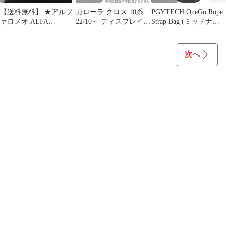
【送料無料】 ★アルフ
カローラ クロス 10系
PGYTECH OneGo Rope
ァロメオ ALFA
22/10～ ディスプレイオ
Strap Bag (ミッドナイ
ROMEO★ブラウン★マ
ーディオPlus 10.5 OP 保
トブラック) カメラバ
イクロファイバー 洗車
護フィルム OverLay
ッグ ロープストラップ
タオル 超吸水 クリーニ
Plus Premium アンチグ
バッグ ショルダーバッ
次へ
ングクロス ふき取り 柔
レア 反射防止 高透過
グ クロスボディバッグ
らかい 厚手 傷防止 速
トートバッグ ピージー
乾タオル 2枚
ワイテック
CXC2B62Q078