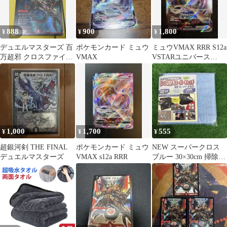
888
900
1,800
¥
¥
¥
デュエルマスターズ 百
ポケモンカード ミュウ
ミュウVMAX RRR S12a
万超邪 クロスファイア
VMAX
VSTARユニバース
BD17 6/14
054/172
1,000
1,700
555
¥
¥
¥
超銀河剣 THE FINAL
ポケモンカード ミュウ
NEW スーパークロス
デュエルマスターズ
VMAX s12a RRR
ブルー 30×30cm 掃除用
クロス