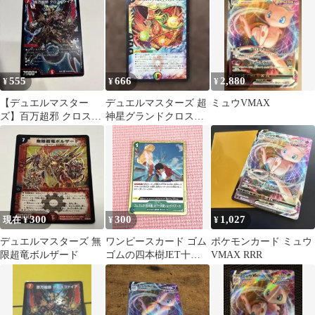
555
666
2,880
¥
¥
¥
【デュエルマスター
デュエルマスターズ 超
ミュウVMAX
ズ】百万超邪 クロスフ
神星グランドクロス・
ァイア SR
アブソリュードキュア
300
300
1,027
現在 ¥
¥
¥
デュエルマスターズ 無
ワンピースカード ゴム
ポケモンカード ミュウ
限超竜ボルザード
ゴムの四本樹JET十字
VMAX RRR
架ショックバズーカ