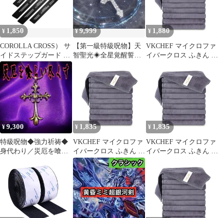
台拭き 掃除用品【10枚
台拭き 掃除用品【10枚
ダークグレー
ダークグレー
30*30cm】 1
30*30cm】 0
1,850
9,999
1,880
¥
¥
¥
COROLLA CROSS） サ
【第一級特級呪物】天
VKCHEF マイクロファ
イドステップガード 車
智聖光◈全星覚醒誓装
イバークロス ふきん 厚
用 ドアガードステッカ
十字架◆星淵を統べる
手 強力吸水 速乾 クリ
ー
栄光の首飾り金運向上
ーニングタオル キッチ
ンタオル 業務用 ぞうき
ん 洗車 雑巾 食器 窓鏡
台拭き 掃除用品【10枚
ダークグレー
30*30cm】 0
9,300
1,835
1,835
¥
¥
¥
特級呪物◆強力祈祷◆
VKCHEF マイクロファ
VKCHEF マイクロファ
身代わり／災厄を喰ら
イバークロス ふきん 厚
イバークロス ふきん 厚
い尽くす！護符／強力
手 強力吸水 速乾 クリ
手 強力吸水 速乾 クリ
守護／曰くつき
ーニングタオル キッチ
ーニングタオル キッチ
ンタオル 業務用 ぞうき
ンタオル 業務用 ぞうき
ん 洗車 雑巾 食器 窓鏡
ん 洗車 雑巾 食器 窓鏡
台拭き 掃除用品【10枚
台拭き 掃除用品【10枚
ダークグレー
ダークグレー
30*30cm】 1
30*30cm】 1