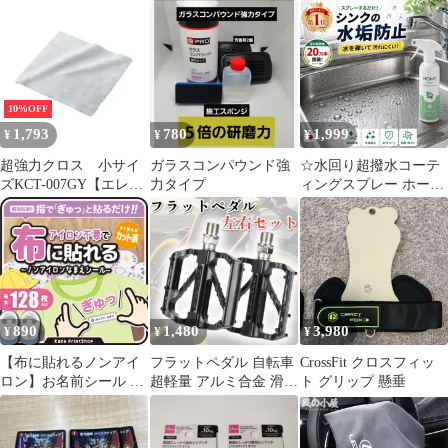
荷崩れ防止 ストラップ
超竜ヴァルキリアス
4枚セット
強力固定
10%OFF
1,793
780
1,999
¥
¥
¥
超強力クロス 小サイ
ガラスコンパウンド強
☆水回り超撥水コーテ
ズKCT-007GY【エレコ
力タイプ
ィングスプレー ホーム
ム】
シールド300ml♪簡単3ス
テップで防汚＆防カ
ビ！浴室・キッチン・
洗面台に最適
890
1,480
3,980
¥
¥
¥
【布に貼れるノンアイ
フラットペダル 自転車
CrossFit クロスフィッ
ロン】お名前シール カ
超軽量 アルミ合金 滑り
ト グリップ 懸垂
ット済み アイロン不要
止め 強力グリップ 雨天
入園準備 入学 お昼寝布
対応 サイクリング ロー
団 帽子 上履き 名入れ
ドバイク クロスバイク