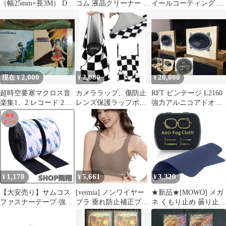
（幅25mm×長3M） DIY
コム 液晶クリーナー ク
イールコーティング 5
用 網戸用 家庭用 業務
リーニングクロス 超強
年耐久 硬化型 アルミホ
用 工業用 防水 耐熱 オ
力 特厚 超極細繊維 ベ
イール専用 ガラスコー
ス・メス 強粘着裏糊付
リーマX 15×15cm 水洗
ティング( ホイール専
両面テープ付き マジッ
い可 KCT-007BK 未使
用ガラスコーティング,
ク付きテープ 強力 ファ
用 送料無料
撥水ハード)
スナーテープ サムコス
2,000
2,080
20,000
現在 ¥
¥
¥
超時空要塞マクロス音
カメララップ、傷防止
RFT ビンテージ L2160
楽集1、2 レコード 2枚
レンズ保護ラップポー
強力アルニコアドオン
セット
チ、魔法の自己粘着ク
ツィータシステム ペ
ロス
ア!
1,178
5,661
3,320
¥
¥
¥
【大安売り】サムコス
[veimia] ノンワイヤー
★新品★[MOWO] メガ
ファスナーテープ 強力
ブラ 垂れ防止補正ブラ
ネ くもり止め 曇り止め
マジック付きテープ 両
【3D立体カップ･垂れ
クロス 【眼鏡製作者愛
面テープ付き 強粘着裏
乳防止に効果･見痩せ】
用】【拭くだけクリ