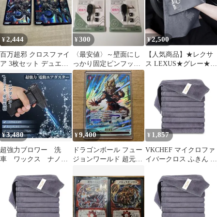
超強粘着 なまえシール
MTB マウンテンバイク
体操服 オーダー 介護
シンプル 高耐久 ペダル
2,444
300
2,500
¥
¥
¥
百万超邪 クロスファイ
〈最安値〉～壁面にし
【人気商品】★レクサ
ア 3枚セット デュエル
っかり固定ピンフック
ス LEXUS★グレー★マ
マスターズ
～「クロスタイプ ダ
イクロファイバー 洗車
ブル」２個 ダイソー
タオル 超吸水 クリーニ
ングクロス ふき取り 柔
らかい 厚手 傷防止 速
乾タオル 2枚入り flyg-
a616
3,480
9,400
1,857
¥
¥
¥
超強力ブロワー 洗
ドラゴンボール フュー
VKCHEF マイクロファ
車 ワックス ナノフ
ジョンワールド 超元気
イバークロス ふきん 厚
ァイバークロス 水垢
玉 パラレル
手 強力吸水 速乾 クリ
取り グラフェンコー
ーニングタオル キッチ
ト
ンタオル 業務用 ぞうき
ん 洗車 雑巾 食器 窓鏡
台拭き 掃除用品【10枚
ダークグレー