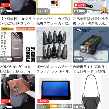
ない ロードバイク クロ
5%OFF
16%OFF
スバイク 充電式テール
1,900
2,813
3,000
¥
¥
¥
ライト付き 通勤 通学
停電 防災
【送料無料】 ★クラウ
カビホワイト カビ強力
2025年新型 超音波洗浄
ン CROWN★ブラウン
除去スプレー カビ取り
機 メガネ洗浄機 304ス
★マイクロファイバー
スプレー カビ取り剤 防
テンレス鋼 タンク
洗車タオル 超吸水 クリ
カビ 黒カビ除去 壁紙対
650ml 大容量 55000Hz
ーニングクロス ふき取
応 [お風呂・壁紙・土
強力振動 3段階タイマ
り 柔らかい 厚手 傷防
壁・タイル] 300ml ビー
ー 軽量 小型 家庭用 洗
止 速乾タオル 2枚入り
ワンショップ 0
浄機 ジュエリー/腕時
CXC2B62Q051
計/指輪/化粧道具 PSE
認証済
2,300
1,380
799
¥
¥
¥
AQUOS zero5G basic
海外GAL ネイルチップ
自転車ライト 高輝度 4
DX対応 SHARP ハイプ
ブラック ラメ ギャル
つ点灯モード IPX6防水
ロフィルム ウルトラク
ロングネイル クロス
ヘッドライト クロスバ
イックリペア 割れない
Y2K
イク/ロードバイクライ
スマホ保護フィルム
ト TYPE-C USB充電式
EPU 超薄型0.18mm
取り付け簡単 緊急対応
懐中電灯兼用
5%OFF
10%OFF
1,900
3,425
8,795
¥
¥
¥