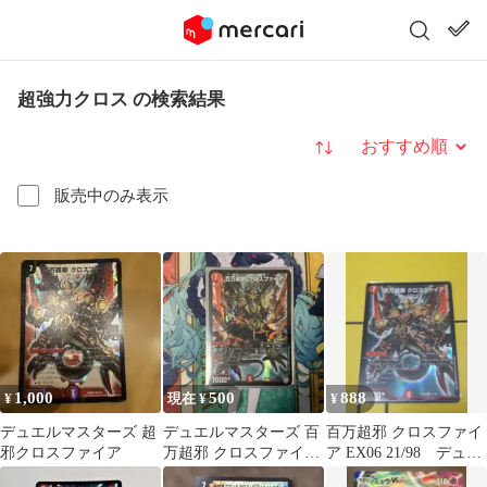
超強力クロス の検索結果
並び替え
販売中のみ表示
1,000
500
888
¥
現在 ¥
¥
デュエルマスターズ 超
デュエルマスターズ 百
百万超邪 クロスファイ
邪クロスファイア
万超邪 クロスファイア
ア EX06 21/98 デュエ
プロモ
ルマスターズ