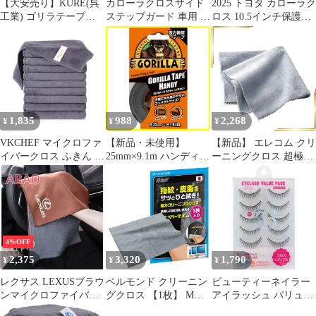
【大安売り】KURE(呉
カローラクロスサイド
2025 トヨタ カローラク
工業) ゴリラテープシ
ステップガード 車用 ド
ロス 10.5インチ保護フ
ルバー 48mm×11m 強力
アガードステッカー 高
ィルム
補修テープ 1775
級素材 傷隠し
1,835
988
2,268
¥
¥
¥
VKCHEF マイクロファ
【新品・未使用】
【新品】 エレコム クリ
イバークロス ふきん 厚
25mm×9.1m ハンディブ
ーニングクロス 超極細
手 強力吸水 速乾 クリ
ラック 強力補修テープ
繊維 Lサイズ クリーナ
ーニングタオル キッチ
ゴリラテープ 1784
ー マイクロファイバー
ンタオル 業務用 ぞうき
KURE(呉工業)
水性/油性汚れ対応 強力
ん 洗車 雑巾 食器 窓鏡
ウォッシャブル 【日本
台拭き 掃除用品【10枚
製】 グレー KCT-
ダークグレー
008GY 1
4%OFF
30*30cm】 0
2,375
3,320
1,790
¥
¥
¥
レクサス LEXUSブラウ
ベルモンド クリーニン
ビューティーネイラー
ンマイクロファイバー
グクロス 【1枚】 Mサ
アイラッシュ バリュー
洗車タオル 超吸水 クリ
イズ 20cm×20cm 日本製
パック VP-53 クロスミ