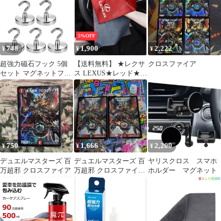
ング剤 ボディ ガラス
ツインナー お腹引き締
料無料
撥水 拭き上げ用クロス
め 2枚セット
付き 00539
5%OFF
748
1,900
2,222
¥
¥
¥
超強力磁石フック 5個
【送料無料】 ★レクサ
クロスファイア
セット マグネットフッ
ス LEXUS★レッド★マ
ク 耐荷重12kg 磁気吸着
イクロファイバー 洗車
MFE20S5
タオル 超吸水 クリーニ
ングクロス ふき取り 柔
らかい 厚手 傷防止 速
乾タオル 2枚入り
CXC2B62Q040
750
1,666
2,200
¥
¥
¥
デュエルマスターズ 百
デュエルマスターズ 百
ヤリスクロス スマホ
万超邪 クロスファイア
万超邪 クロスファイア
ホルダー マグネット
2枚セット