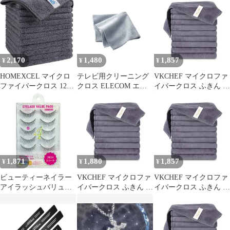
ーニングクロス ふき取
超極細繊維 マイクロフ
ディアム 5ペア 上まつ
り 柔らかい 厚手 傷防
ァイバー 厚手 超強力
げ用 つけまつげ アイラ
止 速乾タオル 2枚入り
画面 クリーナー 【 侍
ッシュグルー 付き アイ
クロス 】 洗濯可能 ス
メイク
マホ タブレット 車内
テレビ メガネ拭き 用
2,170
1,480
1,857
¥
¥
¥
B1117 M 1枚 0bd7f3b5
HOMEXCEL マイクロ
テレビ用クリーニング
VKCHEF マイクロファ
ファイバークロス 12枚
クロス ELECOM エレ
イバークロス ふきん 厚
入 布巾 ふきん ぞうき
コム AVD-TVCC01
手 強力吸水 速乾 クリ
ん (食器拭きクロス/洗
【普通郵便にて5営業日
ーニングタオル キッチ
車タオル/台拭き) キッ
以内発送】
ンタオル 業務用 ぞうき
チンクロス, 約
ん 洗車 雑巾 食器 窓鏡
29.21×29.21cm (グレー)
台拭き 掃除用品【10枚
(サイズ: 約29.21cm × 約
ダークグレー
29.21cm)
30*30cm】 1
1,871
1,880
1,857
¥
¥
¥
ビューティーネイラー
VKCHEF マイクロファ
VKCHEF マイクロファ
アイラッシュバリュー
イバークロス ふきん 厚
イバークロス ふきん 厚
パック クロスショー
手 強力吸水 速乾 クリ
手 強力吸水 速乾 クリ
ト VP-4
ーニングタオル キッチ
ーニングタオル キッチ
ンタオル 業務用 ぞうき
ンタオル 業務用 ぞうき
ん 洗車 雑巾 食器 窓鏡
ん 洗車 雑巾 食器 窓鏡