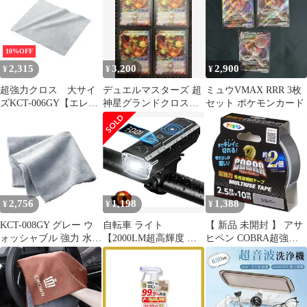
糊付 オス・メス 耐熱
胸を小さく見せるブラ
ア・長い効果持続】 メ
防水 工業用 業務用 家
小さく見せるブラ クロ
ガネ拭き くもりどめ く
庭用 網戸用 DIY用 2本
スメッシュネックデザ
もり止めクロス | 缶収
セット ブラック (幅
イン 脇高設計 通気性
納 曇らない 強力メガネ
10%OFF
20mm×長3M)
color：カーキ size：L
くもり止め 拭くだけ 曇
2,315
3,200
2,900
¥
¥
¥
り防止 眼鏡クリーナー
レンズクリ e4fb98d7
超強力クロス 大サイ
デュエルマスターズ 超
ミュウVMAX RRR 3枚
ズKCT-006GY【エレコ
神星グランドクロス・
セット ポケモンカード
ム】
アブソリュートキュア
4枚
2,756
1,198
1,388
¥
¥
¥
KCT-008GY グレー ウ
自転車 ライト
【 新品 未開封 】 アサ
ォッシャブル 強力 水
【2000LM超高輝度 ＆
ヒペン COBRA超強力
性/油性汚れ対応 マイク
自動点灯】 Type-C充電
多用途補修テープ
ロファイバー クリーナ
式 IPX6防水 光センサ
2.5cmX10m シルバー
ー Lサイズ 超極細繊維
ー搭載 180°照明角度 取
CB009 未使用 送料無料
クリーニングクロス エ
り付け簡単 小型 軽量
レコム
3200mAh大容量 眩しく