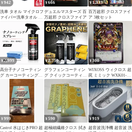
942
666
1,333
¥
¥
¥
洗車 タオル マイクロフ
デュエルマスターズ 百
百万超邪 クロスファイ
ァイバー洗車タオル ふ
万超邪 クロスファイア
ア 3枚セット
きあげ クロス ツイスト
パイル 超吸水クロス 柔
らかい 洗車家事用 速乾
掃除 ふき取り 傷防止
40*60cm (2枚入)
2,999
2,750
300
¥
¥
¥
高分子ナノコーティン
グラフェンコーティン
WIXOSS ウィクロス 超
グ カーコーティング剤
グ クイックコーティン
罠 ミミック WXK01-
車体塗装・ガラス結晶
グ クロス付 カーコーテ
102
コーティング 超撥水 即
ィング剤 車用
効型洗車コーティング
剤
999
590
919
¥
¥
¥
Castrol 水はじきPRO 超
超極細繊維クロス 拭き
超音波洗浄機 超音波 洗