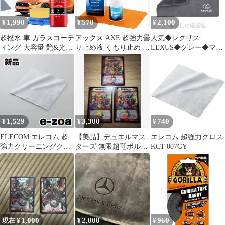
1,990
570
2,100
¥
¥
¥
超撥水 車 ガラスコーテ
アックス AXE 超強力曇
人気◆レクサス
ィング 大容量 艶&光沢
り止め液 くもり止め レ
LEXUS◆グレー◆マイ
超滑水 三ヶ月長持ち ス
ンズ 眼鏡 メガネ ゴー
クロファイバー 洗車タ
プレー タオル付き スポ
グル AX24 -
オル 超吸水 クリーニン
ンジ付き キズ 消し 洗
グクロス ふき取り 柔ら
車 メンテナンス剤 バイ
かい 厚手 傷防止 速乾
ク 紫外線 業務用 zepan
タオル 2枚入り mj723
car ガラスコーティング
剤
1,529
3,300
740
¥
¥
¥
ELECOM エレコム 超
【美品】デュエルマス
エレコム 超強力クロス
強力クリーニングクロ
ターズ 無限超竜ボルザ
KCT-007GY
スS KCT-007GY
ード 3枚セット
(2373544)
1,000
2,000
960
現在 ¥
¥
¥