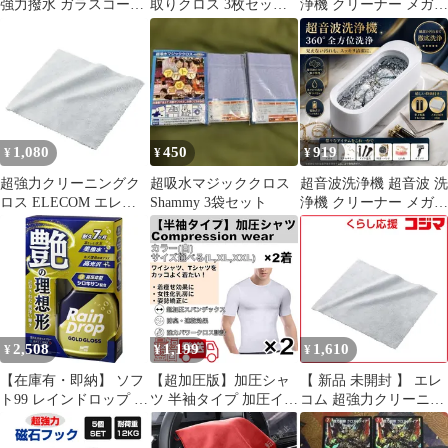
強力撥水 ガラスコーテ
取りクロス 3枚セット
浄機 クリーナー メガネ
ィング剤
ガードコスメ
洗浄 眼鏡 老眼鏡 音波
洗浄 除菌 腕時計 アク
セサリー 音波 家庭 用
入歯 ジュエリー 汚れ
隙間 貴金属 花粉 電動
電池 眼鏡拭き クロス
付属
1,080
450
919
¥
¥
¥
超強力クリーニングク
超吸水マジッククロス
超音波洗浄機 超音波 洗
ロス ELECOM エレコ
Shammy 3袋セット
浄機 クリーナー メガネ
ム KCT-007GY 【普
洗浄 眼鏡 老眼鏡 音波
通郵便にて5営業日以内
洗浄 除菌 腕時計 アク
発送】
セサリー 音波 家庭 用
入歯 ジュエリー 汚れ
隙間 貴金属 花粉 電動
電池 眼鏡拭き クロス
付属
2,508
1,199
1,610
¥
¥
¥
【在庫有・即納】 ソフ
【超加圧版】加圧シャ
【 新品 未開封 】 エレ
ト99 レインドロップ ゴ
ツ 半袖タイプ 加圧イン
コム 超強力クリーニン
ールドグロス 400ml
ナー メンズ 半袖 ダイ
グクロス「Ｍサイズ」
SOFT99 洗車 コーティ
エット 補正下着 スポー
KCT‐006GY 未使用 送