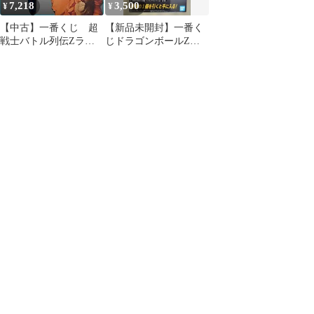
7,218
3,500
¥
¥
【中古】一番くじ 超
【新品未開封】一番く
戦士バトル列伝Zラス
じドラゴンボールZ
トワン賞 孫悟空（身勝
ドッカンバトル ラスト
手の極意極）フィギュ
ワン賞エフェクト付
ア