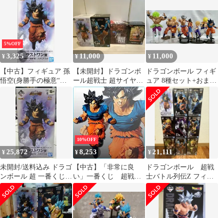
フィギュア
の極意フィギュア
5%OFF
3,325
11,000
11,000
¥
¥
¥
【中古】フィギュア 孫
【未開封】ドラゴンボ
ドラゴンボール フィギ
悟空(身勝手の極意“兆”)
ール超戦士 超サイヤ人
ュア 8種セット+おま
「一番くじ ドラゴンボ
ゴッド 兆 4 孫悟空フィ
け まとめ売り
ール 超戦士バトル列伝
ギュアセット
Z」 ラストワン賞
SCultures the TAG team
フィギュア
10%OFF
25,872
8,253
21,111
¥
¥
¥
未開封/送料込み ドラゴ
【中古】「非常に良
ドラゴンボール 超戦
ンボール 超 一番くじ 3
い」一番くじ 超戦士
士バトル列伝Z フィギ
種セット (超ベジータ /
バトル列伝Zラストワ
ュア全種
超サイヤ人 孫悟空 / 極
ン賞 孫悟空（身勝手の
意 兆 孫悟空 ラストワ
極意極）フィギュア
ン賞)