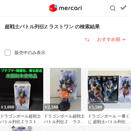
超戦士バトル列伝Z ラストワン の検索結果
並び替え
販売中のみ表示
3,000
2,500
5,500
¥
¥
¥
ドラゴンボール超戦士
ドラゴンボール超戦士
ドラゴンボール 一番く
バトル列伝Ｚラストワ
バトル列伝Ｚ ラスト
じ 超戦士バトル列伝Z
ン孫悟空身勝手の極意
ワン賞 孫悟空身勝手
A賞 B賞 ラストワン賞