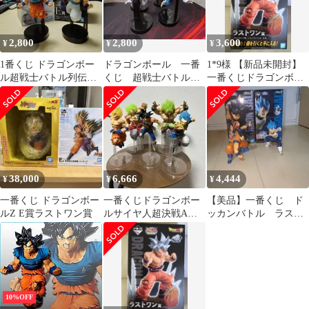
2,800
2,800
3,600
¥
¥
¥
1番くじ ドラゴンボー
ドラゴンボール 一番
1*9様 【新品未開封】
ル超戦士バトル列伝Z
くじ 超戦士バトル列
一番くじドラゴンボー
ラストワン賞＆E賞
伝Ｚ まとめ売り(箱無
ルZ ドッカンバトル
し)
ラストワン賞エ
38,000
6,666
4,444
¥
¥
¥
一番くじ ドラゴンボー
一番くじドラゴンボー
【美品】一番くじ ド
ルZ E賞ラストワン賞
ルサイヤ人超決戦A賞B
ッカンバトル ラスト
賞E賞F賞ラストワン賞
ワン、E賞 2体セット
セット
10%OFF