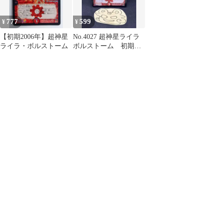
777
599
¥
¥
【初期2006年】超神星
No.4027 超神星ライラ
ライラ・ボルストーム
ボルストーム 初期
24時間以内に発送！