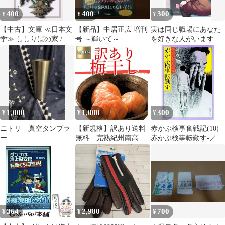
400
400
300
¥
¥
¥
【中古】文庫 ≪日本文
【新品】中居正広 増刊
実は同じ職場にあなた
学≫ ししりばの家 / 澤
号 ～輝いて～
を好きな人がいます 転
村伊智
勤先は美女だけの営業
所!?／波瀾紡
1,000
1,000
300
¥
¥
¥
ニトリ 真空タンブラ
【新規格】訳あり送料
赤かぶ検事奮戦記(10)-
ー
無料 完熟紀州南高
赤かぶ検事転勤す-／和
梅 はちみつ梅干し
久峻三
200g お試し1000円ポ
ッキリ うめぼし ポ
スト投函 kimaru 寺本
商店
364
2,980
700
¥
¥
¥