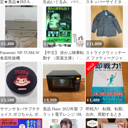
定★美品★IKEA
生ぬいぐるみ、パペッ
スキッパーサイドタッ
BEKANT ★ベカント★
ト等）
クコクーンシャツ サ
机★テーブル
イズM
5,480
300
11,000
¥
¥
¥
Panasonic NP-TCM4-W
【中古】 赤かぶ検事転
ストライクウィッチー
食器乾燥機
勤す （双葉文庫） / 和
ズ ファティーグジャケ
久 峻三 / 双葉社
ット モスグリーン
M アパレル
3,500
8,900
1,480
¥
¥
¥
サマンサタバサプチチ
美品 Haier 2022年製 フ
即戦力! : 転職、転勤、
ョイス ポコちゃん ポー
ラット電子レンジ 18L
出向、異動するときに
チ
読む本