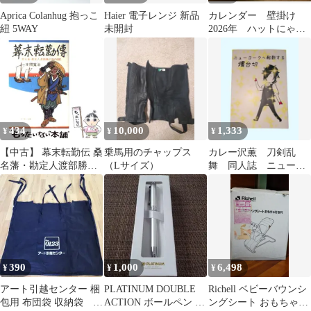
Aprica Colanhug 抱っこ
Haier 電子レンジ 新品
カレンダー 壁掛け
紐 5WAY
未開封
2026年 ハットにゃん
カレンダー 転勤引越
し 新生活
434
10,000
1,333
¥
¥
¥
【中古】 幕末転勤伝 桑
乗馬用のチャップス
カレー沢薫 刀剣乱
名藩・勘定人渡部勝之
（Lサイズ）
舞 同人誌 ニューヨ
助の日記 / 本間 寛治 /
ークへ転勤する燭台切
エフエー出版
390
1,000
6,498
¥
¥
¥
アート引越センター 梱
PLATINUM DOUBLE
Richell ベビーバウンシ
包用 布団袋 収納袋 サ
ACTION ボールペン 本
ングシート おもちゃ付