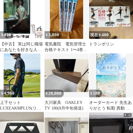
える像お守ｓ
420
3,800
400
¥
¥
現在 ¥
【中古】 実は同じ職場
電気書院 電気管理士
トランポリン
にあなたを好きな人が
合格テキスト 1〜4巻セ
います 転勤先は美女だ
ット
けの営業所！？ / 波瀾
紡 / ＫＡＤＯＫＡＷＡ
4,960
20,000
580
¥
¥
¥
上下セット
大川家具 OAKLEY
オーダーカード 先生あ
LUXEAKMPLUS(リュ
TV 180(8月中旬発送)
りがとう 転勤 異動 お
クスエイケイエムプラ
礼に オーダー可能
ス)ゴルフウェア