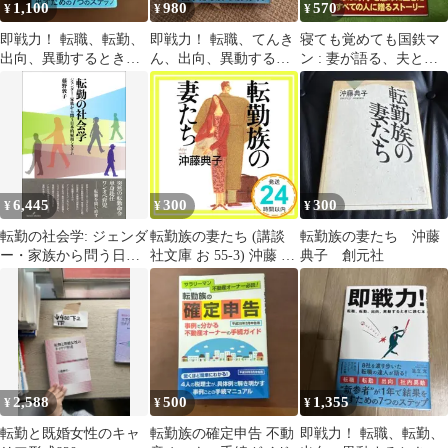
1,100
980
570
¥
¥
¥
即戦力！ 転職、転勤、
即戦力！ 転職、てんき
寝ても覚めても国鉄マ
出向、異動するときに
ん、出向、異動すると
ン : 妻が語る、夫と転
読む本 足立光
きに読む本 足立光
勤家族の20年
6,445
300
300
¥
¥
¥
転勤の社会学: ジェンダ
転勤族の妻たち (講談
転勤族の妻たち 沖藤
ー・家族から問う日本
社文庫 お 55-3) 沖藤 典
典子 創元社
的雇用システム
子_02
2,588
500
1,355
¥
¥
¥
転勤と既婚女性のキャ
転勤族の確定申告 不動
即戦力！ 転職、転勤、