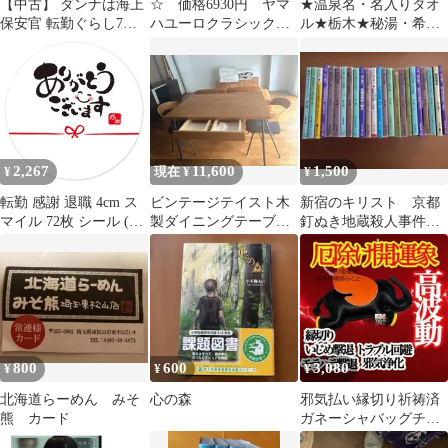
【中古】 ダンナは海上
☆ 価格6930円 ヤマ
★温泉名・名入りタオ
保安官 転勤ぐらし7年
ハユーロクラシックグ
ル★栃木★秘湯・希
め！ / 林 まつり / ぶん
ローブ メッシュやぎ
少・レア★3枚セット
か社
革
2,267
11,600
1,500
¥
現在 ¥
¥
転勤 感謝 退職 4cm ス
ビンテージテイスト木
新宿のキリスト 京都
マイル 72枚 シール (あ
製ダイニングテーブル
釘ぬき地蔵殺人事件
りがとうございます)
引き出し付き
和久峻三２４冊+１４冊
ありがとうございます
(6ページ目)
800
600
3,080
¥
¥
¥
北海道らーめん みそ
心の森
邪気払い縁切り祈祷済
熊 カード
ガネーシャバッグチャ
ームキーホルダー夢叶