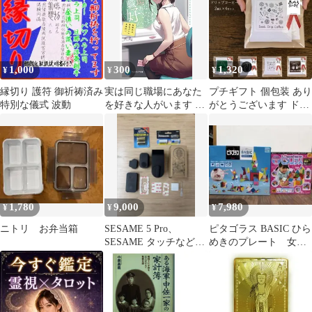
1,000
300
1,320
¥
¥
¥
縁切り 護符 御祈祷済み
実は同じ職場にあなた
プチギフト 個包装 あり
特別な儀式 波動
を好きな人がいます 転
がとうございます ドリ
勤先は美女だけの営業
ップコーヒー 2袋入 日
所!? (ファンタジア文
本製 コーヒー ドリップ
庫)
パック ギフトコーヒー
美味しい 高級感 人気
退職 プレゼント お礼
お返し 産休 転勤 挨拶
1,780
9,000
7,980
¥
¥
¥
ニトリ お弁当箱
SESAME 5 Pro、
ピタゴラス BASIC ひら
SESAME タッチなど5
めきのプレート 女の
点
子脳 97パーツ 2点セ
ット