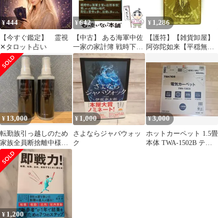
444
642
1,286
¥
¥
¥
【今すぐ鑑定】 霊視
【中古】 ある海軍中佐
【護符】【雑貨卸屋】
✕タロット占い
一家の家計簿 戦時下に
阿弥陀如来【平穏無
子供を三人かかえて転
事】 プチギフト 転勤
勤七回 （光人社NF文
退職 お礼 母の日 ギフ
庫） / 小泉 昌義 / 潮書
ト
房光人社
13,000
1,000
3,000
¥
¥
¥
転勤族引っ越しのため
さよならジャバウォッ
ホットカーペット 1.5畳
家族全員断捨離中様専
ク
本体 TWA-1502B テク
用
ノス
1,200
¥