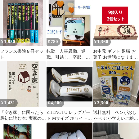
イズ大きめ 不織布
体シルバー
R 新品未使用 長期保
ネイビー
管
1,850
780
1,360
¥
¥
¥
フランス書院８冊セッ
転勤、人事異動、退
お中元 ギフト 退職 お
ト
職、引越し、卒部、卒
菓子 お世話になりまし
業✴︎メッセージ＆フォ
た 9袋入り 2個セット
トボード(726k)
個包装 大人気 プチギフ
ト 粗品 贈り物 詰め合
わせ 感謝 引越し 卒業
転職 異動 転勤
1,431
4,200
3,300
¥
¥
¥
「空き家」に困ったら
ZHENGTU レッグガー
送料無料 ペンがおし
最初に読む本: 実家の相
ド Mサイズ ホワイト
ゃべり!小学えいご絵じ
続。急な転勤。長期入
ゴールド
てん800
院……