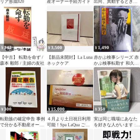
リア形成820
産オーナー手続ガイド
出向、異動するときに
読む本 足立光 新品同
様
342
3,500
1,490
¥
¥
¥
【中古】 転勤を命ず /
【新品未開封】La Luna
赤かぶ検事シリーズ 赤
森本 毅郎 / 主婦の友社
ネックケア
かぶ検事転勤す 和久峻
三著
300
15,000
350
¥
¥
¥
転勤族の確定申告 事例
４月より土日祝日利用
実は同じ職場にあなた
で分かる不動産オーナ
可能！Spa LaQua ご入
を好きな人がいます :
ーの手続ガイド
館回数券 5枚綴り
転勤先は美女だけの営
業所!?