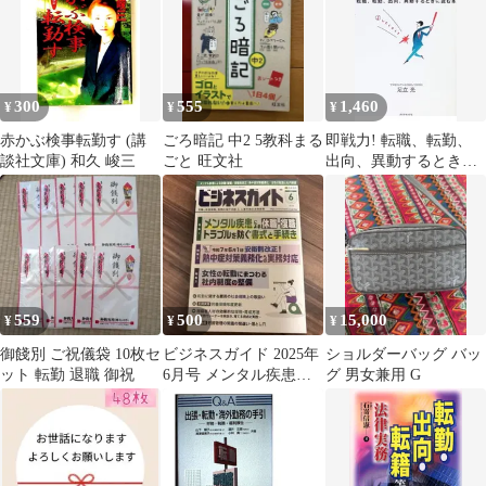
300
555
1,460
¥
¥
¥
赤かぶ検事転勤す (講
ごろ暗記 中2 5教科まる
即戦力! 転職、転勤、
談社文庫) 和久 峻三
ごと 旺文社
出向、異動するときに
読む本／足立光
559
500
15,000
¥
¥
¥
御餞別 ご祝儀袋 10枚セ
ビジネスガイド 2025年
ショルダーバッグ バッ
ット 転勤 退職 御祝
6月号 メンタル疾患・
グ 男女兼用 G
熱中症対策特集