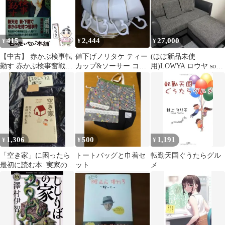
415
2,444
27,000
¥
¥
¥
【中古】 赤かぶ検事転
値下げノリタケ ティー
(ほぼ新品未使
勤す 赤かぶ検事奮戦記
カップ&ソーサー コン
用)LOWYA ロウヤ sofa
（講談社文庫） / 和久
テンポラリー
2人掛け ダークグレー
峻三 / 講談社
1,306
500
1,191
¥
¥
¥
「空き家」に困ったら
トートバッグと巾着セ
転勤天国ぐうたらグル
最初に読む本: 実家の相
ット
メ
続。急な転勤。長期入
院……146