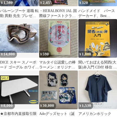
1,580
2,455
320
¥
¥
¥
バルーンブーケ 退職 転
・HERALBONY JAL 国
ハンドメイド バース
勤 異動 先生 プレゼン
際線ファーストクラス
デーカード、Best
ト 結婚祝い 発表会 誕
ポーチ 未使用
Wishes③
生日
14,000
590
1,800
¥
¥
¥
DICE スキー スノーボ
マルタイ公認愛しの棒
聞いておぼえる関西(大
ード ゴーグル ホワイト
ラーメン : オリジナル
阪)弁入門 CD付 移住 引
show down
レシピ60 : 九州発の本
越し 兵庫 和歌山 奈良
格即席めん
京都
8,000
30,000
1,530
¥
¥
¥
★京都市内直接取引限
Adoグッズセット（誕
アメリカンホリック