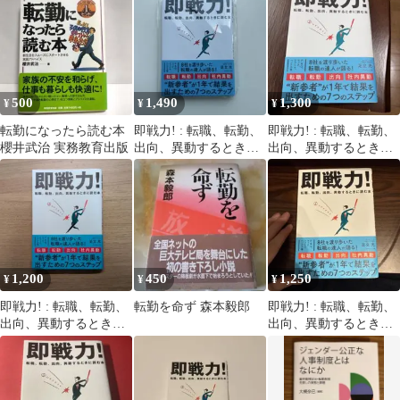
500
1,490
1,300
¥
¥
¥
転勤になったら読む本
即戦力! : 転職、転勤、
即戦力! : 転職、転勤、
櫻井武治 実務教育出版
出向、異動するときに
出向、異動するときに
読む本
読む本
1,200
450
1,250
¥
¥
¥
即戦力! : 転職、転勤、
転勤を命ず 森本毅郎
即戦力! : 転職、転勤、
出向、異動するときに
出向、異動するときに
読む本
読む本