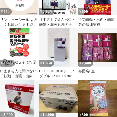
470
2,825
600
¥
¥
¥
サンキューシール よろ
【中古】 Q＆A 出張・
[2G]転勤・出向・転籍
しくお願いします 名入
転勤・海外勤務の手引
等の法律実務
れ ご挨拶異動転職転勤
労務・税務・福利厚生 /
引越48枚
山下 陽子 / 新日本法規
出版
3,925
1,650
2,400
¥
¥
¥
いまさら人に聞けない
CLOSSHI BOXシーツ
布団袋6点
「転勤・出張・出向・
ダブル 120×190×30cm
転籍等」の人事ルール
グレー
Q&A (基礎知識と実務
がマスターできるいま
さらシリーズ) [単行…
3,000
14,000
300
¥
¥
¥