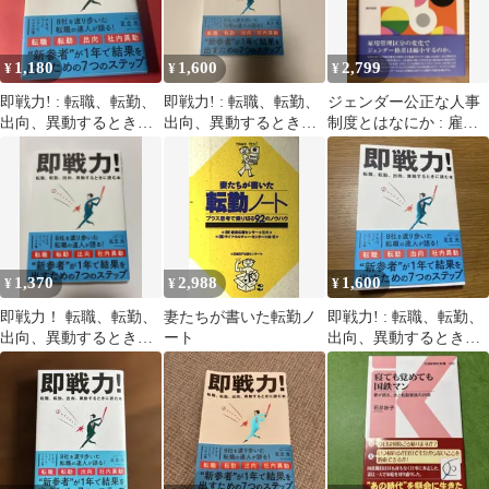
1,180
1,600
2,799
¥
¥
¥
即戦力! : 転職、転勤、
即戦力! : 転職、転勤、
ジェンダー公正な人事
出向、異動するときに
出向、異動するときに
制度とはなにか : 雇用
読む本
読む本
管理区分・転勤制度見
直しの実態と課題
1,370
2,988
1,600
¥
¥
¥
即戦力！ 転職、転勤、
妻たちが書いた転勤ノ
即戦力! : 転職、転勤、
出向、異動するときに
ート
出向、異動するときに
読む本
読む本