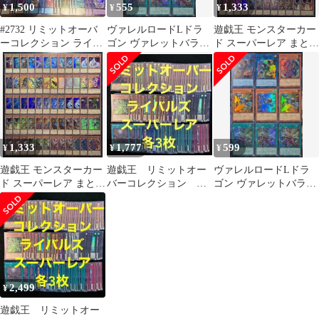
1,500
555
1,333
¥
¥
¥
#2732 リミットオーバ
ヴァレルロードLドラ
遊戯王 モンスターカー
ーコレクション ライバ
ゴン ヴァレットバラー
ド スーパーレア まとめ
ルズ スーパーレア 42種
ジュ トリプルヴァレル
売り 60枚セット⑥
リボルブ
1,333
1,777
599
¥
¥
¥
遊戯王 モンスターカー
遊戯王 リミットオー
ヴァレルロードLドラ
ド スーパーレア まとめ
バーコレクション ラ
ゴン ヴァレットバラー
売り 60枚セット⑤
イバルズ スーパー
ジュ トリプルヴァレル
コンプ 各3枚
リボルブ
2,499
¥
遊戯王 リミットオー