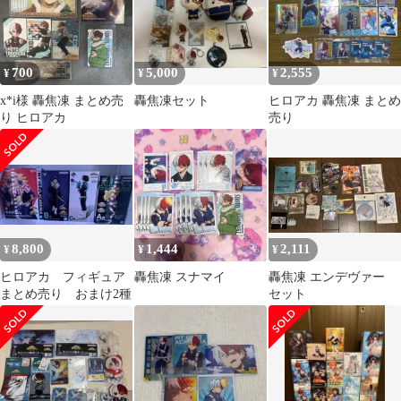
700
5,000
2,555
¥
¥
¥
x*i様 轟焦凍 まとめ売
轟焦凍セット
ヒロアカ 轟焦凍 まとめ
り ヒロアカ
売り
8,800
1,444
2,111
¥
¥
¥
ヒロアカ フィギュア
轟焦凍 スナマイ
轟焦凍 エンデヴァー
まとめ売り おまけ2種
セット