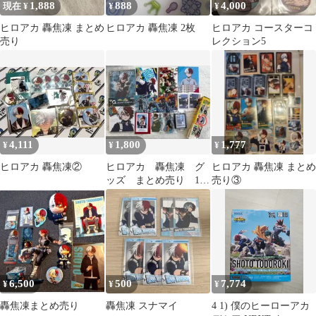
1,888
888
4,000
現在 ¥
¥
¥
ヒロアカ 轟焦凍 まとめ
ヒロアカ 轟焦凍 2枚
ヒロアカ コースターコ
売り
レクション5
4,111
1,800
1,777
¥
¥
¥
ヒロアカ 轟焦凍②
ヒロアカ 轟焦凍 グ
ヒロアカ 轟焦凍 まとめ
ッズ まとめ売り 17
売り③
個
6,500
500
7,774
¥
¥
¥
轟焦凍まとめ売り
轟焦凍 スナマイ
4 1) 僕のヒーローアカ