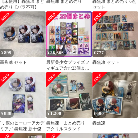
【未使用】轟焦凍 まと
轟焦凍 まとめ売り
轟焦凍 まとめ売り 6点
め売り【バラ不可】
セット
899
26,666
777
¥
¥
¥
轟焦凍 セット
最新美少女プライズフ
轟焦凍 セット
ィギュア含む23個まと
め
888
1,200
600
¥
¥
¥
⋱ 僕のヒーローアカデ
轟焦凍 まとめ売り
轟焦凍
ミア⋰ 轟焦凍 新十傑
アクリルスタンド ア
セット売り
クリルキーホルダー