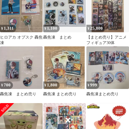
1,311
1,100
25,800
¥
¥
¥
ヒロアカ オプスク 轟焦
轟焦凍 まとめ
【まとめ売り】アニメ
凍
フィギュア30体
700
1,800
999
¥
¥
¥
轟焦凍 まとめ売り
轟焦凍 まとめ売り
轟焦凍まとめ売り