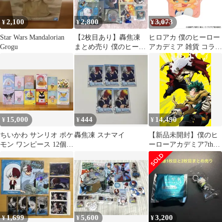
2,100
2,800
3,073
¥
¥
¥
Star Wars Mandalorian
【2枚目あり】轟焦凍
ヒロアカ 僕のヒーロー
Grogu
まとめ売り 僕のヒーロ
アカデミア 雑貨 コラボ
ーアカデミア
星 缶バッジ 轟 炎司
15,000
444
14,490
¥
¥
¥
ちいかわ サンリオ ポケ
轟焦凍 スナマイ
【新品未開封】僕のヒ
モン ワンピース 12個セ
ーローアカデミア7th
ット
Blu-ray Vol.1初回生産限
定版 [Blu-ray] 山下大輝
(出演) 岡本信彦 (出演)
形式: Blu-ray
1,699
5,600
3,200
¥
¥
¥