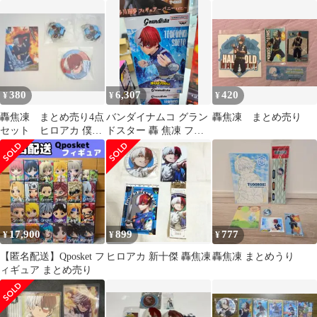
売り 21体セット
己 轟焦凍 セット
僕のヒーローアカデミ
ア
380
6,307
420
¥
¥
¥
轟焦凍 まとめ売り4点
バンダイナムコ グラン
轟焦凍 まとめ売り
セット ヒロアカ 僕の
ドスター 轟 焦凍 フィ
ヒーローアカデミア
ギュア
17,900
899
777
¥
¥
¥
【匿名配送】Qposket フ
ヒロアカ 新十傑 轟焦凍
轟焦凍 まとめうり
ィギュア まとめ売り