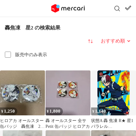
轟焦凍 星2 の検索結果
並び替え
販売中のみ表示
1,250
1,800
1,140
¥
¥
¥
ヒロアカ オールスター
轟 オールスター 全サ
状態A 轟 焦凍 R★ 星1
缶バッジ 轟焦凍 2個
Petit 缶バッジ ヒロアカ
パラレル
セット
UA10BT/MHA-1-080 ユ