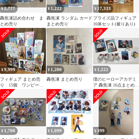
2,777
1,222
17,333
¥
¥
¥
轟焦凍詰め合わせ ま
轟焦凍 ランダム カード
プライズ品フィギュア
とめ売り
まとめ売り
16体セット(被りあり)
9,999
1,200
1,222
¥
¥
¥
フィギュア まとめ売
轟焦凍 まとめ売り
僕のヒーローアカデミ
り 15個 ワンピー
ア 轟焦凍 16点まとめ売
ス ヒロアカ ドラゴ
り 2ページ目以降あり
ンボール 他
1,700
1,099
399
¥
¥
¥