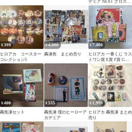
デミア NEXT クロスリ
ンク 轟 焦凍 フィギュ
ア
399
4,000
7,400
¥
¥
¥
ヒロアカ コースター
轟凍焦 まとめ売り
ヒロアカ 一番くじ ラス
コレクション5
トワン賞 E賞 F賞 G賞
セット 正義のかたち
400
555
1,999
¥
¥
¥
轟焦凍セット
轟焦凍 僕のヒーローア
ヒロアカ 轟焦凍 まとめ
カデミア
売り