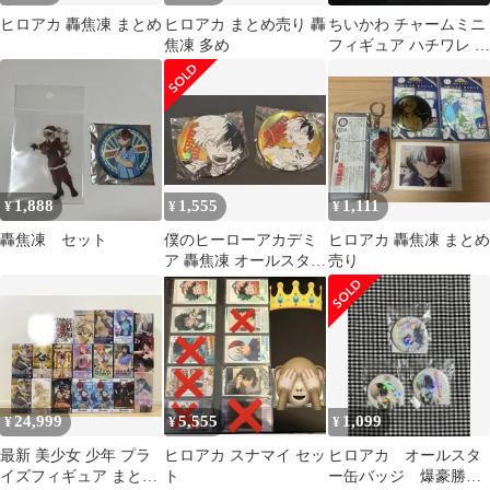
ヒロアカ 轟焦凍 まとめ
ヒロアカ まとめ売り 轟
ちいかわ チャームミニ
焦凍 多め
フィギュア ハチワレ ＋
その他まとめ
1,888
1,555
1,111
¥
¥
¥
轟焦凍 セット
僕のヒーローアカデミ
ヒロアカ 轟焦凍 まとめ
ア 轟焦凍 オールスター
売り
缶バッジBIG！
24,999
5,555
1,099
¥
¥
¥
最新 美少女 少年 プラ
ヒロアカ スナマイ セッ
ヒロアカ オールスタ
イズフィギュア まとめ
ト
ー缶バッジ 爆豪勝