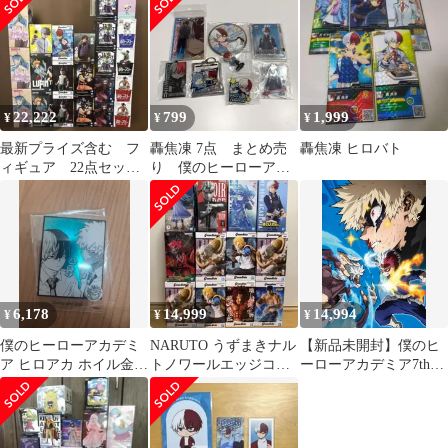
カード
22,222
799
1,999
¥
¥
¥
最新プライズ含む フ
轟焦凍 7点 まとめ売
轟焦凍 ヒロバト
ィギュア 22点セッ
り 僕のヒーローアカ
ト まとめ売り
デミア ヒロアカ
6,178
14,999
14,994
¥
¥
¥
僕のヒーローアカデミ
NARUTO うずまきナル
【新品未開封】僕のヒ
ア ヒロアカ ホイル金箔
トノワールエッジコレ
ーローアカデミア7th
アクリル カード 荼毘
クションフィギュアそ
DVD Vol.2 初回生産限
轟
の他まとめ売り
定版 [DVD] 山下大輝
(出演) 岡本信彦 (出演)
形式: DVD