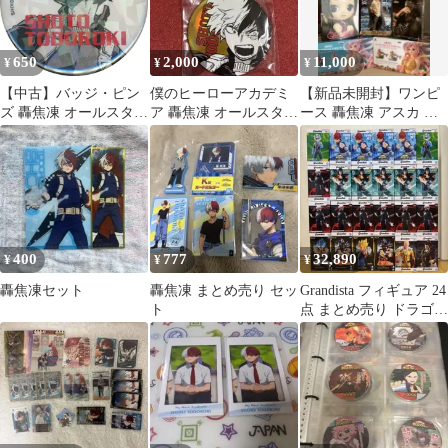
650
2,000
11,000
¥
¥
¥
【中古】バッジ・ピン
僕のヒーローアカデミ
【新品未開封】ワンピ
ズ 轟焦凍 オールスター
ア 轟焦凍 オールスター
ース 轟焦凍 アスカ プ
缶バッジ 「僕のヒーロ
缶バッジBIG
ライズ フィギュア9体
ーアカデミア」 ジャン
まとめ売り
プキャラクターズスト
ア限定
400
777
32,890
¥
¥
¥
轟焦凍セット
轟焦凍 まとめ売り セッ
Grandista フィギュア 24
ト
点 まとめ売り ドラゴン
ボール 東京喰種