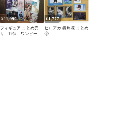
11,999
1,777
¥
¥
フィギュア まとめ売
ヒロアカ 轟焦凍 まとめ
り 17個 ワンピー
②
ス 喜多川海夢 ドラ
ゴンボール 他