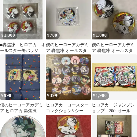
ニオンアリーナ UNION
ARENA ユニアリ
1,300
700
1,800
¥
¥
¥
■轟焦凍 ヒロアカ オ
僕のヒーローアカデミ
僕のヒーローアカデミ
ールスター缶バッジ
ア 轟焦凍 オールスター
ア 轟焦凍 オールスター
petit★
缶バッジ
缶バッジBIG！
990
399
1,980
¥
¥
¥
僕のヒーローアカデミ
ヒロアカ コースター
ヒロアカ ジャンプシ
ア ヒロアカ 轟焦凍 オ
コレクション5 シーク
ョップ 20th オールス
ールスター缶バッジ
レットあり
ター缶バッジ 爆豪勝
己 轟