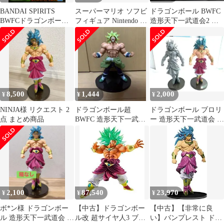
BANDAI SPIRITS
スーパーマリオ ソフビ
ドラゴンボール BWFC
BWFCドラゴンボール
フィギュア Nintendo 4
造形天下一武道会2 其
造形天下一武道会
セット
ノ七 孫悟空 牛乳配達
SPECIAL BROLY 超サ
イヤ人 ブロリー
8,500
1,444
2,000
¥
¥
¥
NINJA様 リクエスト 2
ドラゴンボール超
ドラゴンボール ブロリ
点 まとめ商品
BWFC 造形天下一武道
ー 造形天下一武道会 フ
会2 SPECIAL ブロリー
ィギュア 2体セット
2,100
87,540
23,970
¥
¥
¥
ボ*ン様 ドラゴンボー
【中古】ドラゴンボー
【中古】【非常に良
ル 造形天下一武道会 ブ
ル改 超サイヤ人3 ブロ
い】バンプレスト ドラ