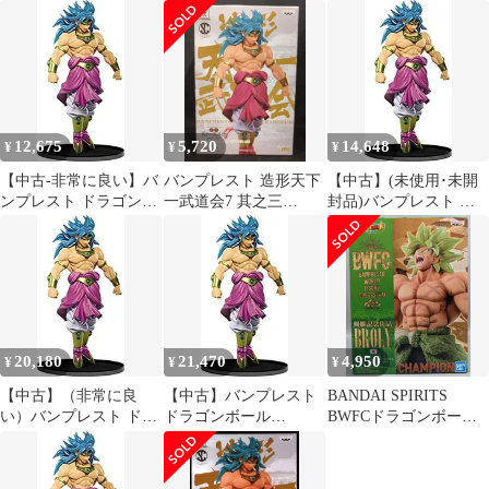
ロリー 通常カラー
リー 全長17cm フィギ
ゴンボール SCultures
ュア khxv5rg
BIG 造形天下一武道会7
其之三 ブロリー 通常カ
ラーver. dwos6rj
12,675
5,720
14,648
¥
¥
¥
【中古-非常に良い】バ
バンプレスト 造形天下
【中古】(未使用･未開
ンプレスト ドラゴンボ
一武道会7 其之三
封品)バンプレスト ド
ール SCultures BIG 造形
SCultures BIG ブロリー/
ラゴンボール SCultures
天下一武道会7 其之三
通常カラー
BIG 造形天下一武道会7
ブロリー 通常カラー
其之三 ブロリー 通常カ
ver.
ラーver.
20,180
21,470
4,950
¥
¥
¥
【中古】（非常に良
【中古】バンプレスト
BANDAI SPIRITS
い）バンプレスト ドラ
ドラゴンボール
BWFCドラゴンボール
ゴンボール SCultures
SCultures BIG 造形天下
造形天下一武道会
BIG 造形天下一武道会7
一武道会7 其之三 ブロ
SPECIAL BROLY 超サ
其之三 ブロリー 通常カ
リー 通常カラーver.
イヤ人 ブロリー