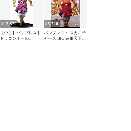
ラーver.
dwos6rj
12,870
5,720
¥
¥
【中古】バンプレスト
バンプレスト スカルチ
ドラゴンボール
ャーズ BIG 造形天下一
SCultures BIG 造形天下
武道会7-3 DBZ 通常カ
一武道会7 其之三 ブロ
ラー/ブロリー
リー 通常カラーver.