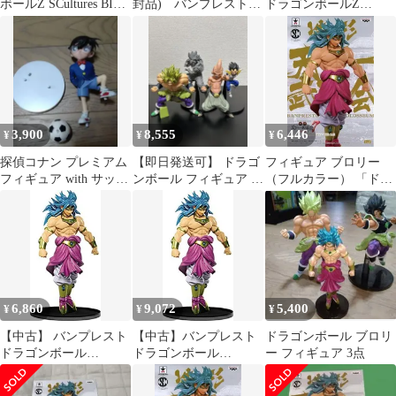
ボールZ SCultures BIG
封品) バンプレスト
ドラゴンボールZ
造形天下一武道会7 其
ドラゴンボール
SCultures BIG 造形天下
之三 ブロリー フィギュ
SCultures BIG 造形天下
一武道会7 其之三 フィ
ア
一武道会7 其之三 ブロ
ギュア プライズ(37431)
リー 通常カラーver.
バンプレスト
qdkdu57
3,900
8,555
6,446
¥
¥
¥
探偵コナン プレミアム
【即日発送可】 ドラゴ
フィギュア ブロリー
フィギュア with サッカ
ンボール フィギュア 4
（フルカラー） 「ドラ
ーボール SEGA
点セット
ゴンボールZ」
SCultures BIG 造形天下
一武道会7 其之三【10
日以内発送】
6,860
9,072
5,400
¥
¥
¥
【中古】 バンプレスト
【中古】バンプレスト
ドラゴンボール ブロリ
ドラゴンボール
ドラゴンボール
ー フィギュア 3点
SCultures BIG 造形天下
SCultures BIG 造形天下
一武道会7 其之三 ブロ
一武道会7 其之三 ブロ