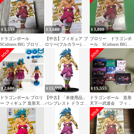
リー 通常カラーver.
リー 通常カラーver.
3,599
3,680
3,800
¥
¥
¥
ドラゴンボール
【中古】フィギュア ブ
ブロリー ドラゴンボ
SCultures BIG ブロリー
ロリー(フルカラー)
ール SCultures BIG 造
フィギュア
「ドラゴンボールZ」
形天下一武道会7 其之
SCultures BIG 造形天下
三
一武道会7 其之三
2,600
15,590
15,555
¥
¥
¥
ドラゴンボール ブロリ
【中古】「未使用品」
ドラゴンボール 造形
ー フィギュア 造形天下
バンプレスト ドラゴン
天下一武道会 フィギ
一武道会
ボール SCultures BIG 造
ュア 9体 セット
形天下一武道会7 其之
プライズ まとめ
三 ブロリー 通常カラー
ver.