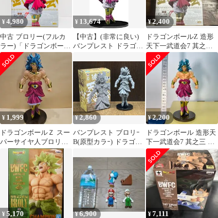
4,980
13,674
2,400
¥
¥
¥
中古 ブロリー(フルカ
【中古】(非常に良い)
ドラゴンボールZ 造形
ラー)「ドラゴンボール
バンプレスト ドラゴン
天下一武道会7 其之三
Z」SCulturesBIG造形天
ボール SCultures BIG 造
ブロリー 通常カラー 国
下一武道会7其之三
形天下一武道会7 其之
内正規品
三 ブロリー 通常カラー
ver.
1,999
2,860
2,200
¥
¥
¥
ドラゴンボールＺ スー
バンプレスト ブロリｰ
ドラゴンボール 造形天
パーサイヤ人ブロリー
B(原型カラｰ) ドラゴン
下一武道会7 其之三 ブ
フィギュア 箱なし 天下
ボｰルZ SCultures BIG
ロリー フィギュア
一武道会
造形天下一武道会7 其
之三 ドラゴンボｰルZ
5,170
6,900
7,111
¥
¥
¥