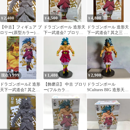
2,400
4,500
4,800
¥
¥
¥
【中古】フィギュア ブ
ドラゴンボール 造形天
ドラゴンボール 造形天
ロリー(原型カラー)
下一武道会7 ブロリー
下一武道会7 其之三 ブ
「ドラゴンボールZ」
フィギュア 未開封
ロリー(カラー)
SCultures BIG 造形天下
一武道会7 其之三
999
1,480
2,900
現在 ¥
¥
¥
ドラゴンボールZ 造形
【飾磨店】 中古 ブロリ
ドラゴンボール
天下一武道会7 其之三
ー(フルカラ
SCultures BIG 造形天下
ブロリー 販促ポスター
ー)SCulturesBIG造形天
一武道会7 其之三 ブロ
下一武道会7其之三「ド
リー
ラゴンボールZ」