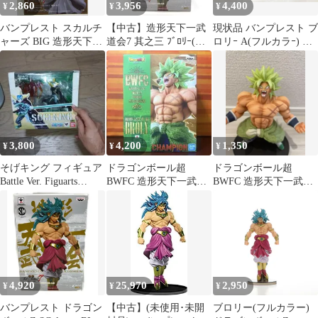
2,860
3,956
4,400
¥
¥
¥
バンプレスト スカルチ
【中古】造形天下一武
現状品 バンプレスト ブ
ャーズ BIG 造形天下一
道会7 其之三 ﾌﾞﾛﾘｰ(A.
ロリｰ A(フルカラｰ) ド
武道会7-3 DBZ モノク
通常)[18]
ラゴンボｰルZ SCultures
ロ ブロリー
BIG 造形天下一武道会7
其之三 ドラゴンボｰルZ
3,800
4,200
1,350
¥
¥
¥
そげキング フィギュア
ドラゴンボール超
ドラゴンボール超
Battle Ver. Figuarts
BWFC 造形天下一武道
BWFC 造形天下一武道
ZERO
会2 ブロリー
会2 SPECIAL ブロリー
4,920
25,970
2,950
¥
¥
¥
バンプレスト ドラゴン
【中古】(未使用･未開
ブロリー(フルカラー)