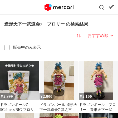
造形天下一武道会7 ブロリー の検索結果
並び替え
販売中のみ表示
2,999
2,800
2,100
¥
¥
¥
ドラゴンボールZ
ドラゴンボール 造形天
ドラゴンボール ブロ
SCultures BIG ブロリー
下一武道会7 其之三 ブ
リー 造形天下一武道
造形天下一武道会7
ロリー(カラー)中古
会