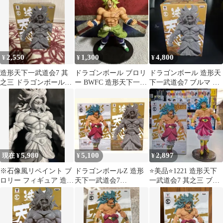
2,550
1,300
4,800
¥
¥
¥
造形天下一武道会7 其
ドラゴンボール ブロリ
ドラゴンボール 造形天
之三 ドラゴンボールZ
ー BWFC 造形天下一武
下一武道会7 ブルマ フ
ブロリー 原型カラー
道会２
ィギュア ブロリーセ
hiro
ット
5,980
5,100
2,897
現在 ¥
¥
¥
※石像風リペイント ブ
ドラゴンボールZ 造形
⭐美品⭐1221 造形天下
ロリー フィギュア 造形
天下一武道会7
一武道会7 其之三 ブロ
天下一武道会
SCultures BIG ブロリー
リー
2種