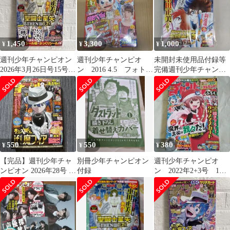
1,450
3,300
1,000
¥
¥
¥
週刊少年チャンピオン
週刊少年チャンピオ
未開封未使用品付録等
2026年3月26日号15号
ン 2016 4.5 フォトブ
完備週刊少年チャンピ
no.15 付録未開封
ック未開封・ペダルの
オン2026年24号
ピンナップ付
550
550
380
¥
¥
¥
【完品】週刊少年チャ
別冊少年チャンピオン
週刊少年チャンピオ
ンピオン 2026年28号 付
付録
ン 2022年2+3号 1月
録付未読
2+5日号