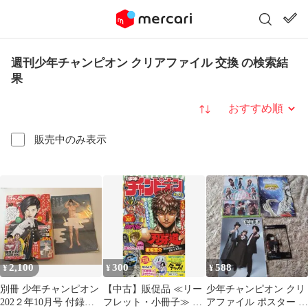
週刊少年チャンピオン クリアファイル 交換 の検索結
果
並び替え
販売中のみ表示
2,100
300
588
¥
¥
¥
別冊 少年チャンピオン
【中古】販促品 ≪リー
少年チャンピオン クリ
202２年10月号 付録ク
フレット・小冊子≫ 販
アファイル ポスター シ