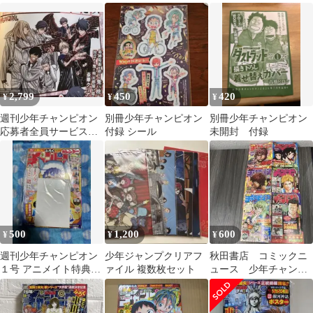
リアファイル付き
促冊子)月刊少年チャン
ール クリアカード まと
ピオン6月特大号(週刊
め売り
少年チャンピオン
No.23)
2,799
450
420
¥
¥
¥
週刊少年チャンピオン
別冊少年チャンピオン
別冊少年チャンピオン
応募者全員サービス
付録 シール
未開封 付録
2021年 クリアポスター
500
1,200
600
¥
¥
¥
週刊少年チャンピオン
少年ジャンプクリアフ
秋田書店 コミックニ
１号 アニメイト特典付
ァイル 複数枚セット
ュース 少年チャンピ
き 新品ラスト１冊
オン