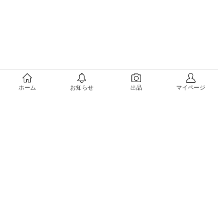
メルカリについて
ホーム
お知らせ
出品
マイページ
会社概要（運営会社）
採用情報
プレスリリース
公式ブログ
プレスキット
メルカリUS
メルカリShops
m department（エムデパ）
ヘルプ
ヘルプセンター（ガイド・お問い合わせ）
メルカリShopsでショップを開設する
メルカリShops ショップ管理画面にログイン