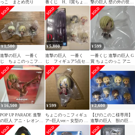
っこ まとめ売り
番くじ H、I賞ちょこ
撃の巨人 壁の外の世界
のっこ G賞 缶バッジ
B賞 アニ フィギュア
1,500
5,800
599
¥
¥
¥
進撃の巨人 一番く
進撃の巨人 一番く
一番くじ 進撃の巨人 G
じ ちょこのっこフィ
じ フィギュア5点セッ
賞 ちょこのっこ アニ
ギュア 3つセット
ト
16,500
599
2,600
¥
¥
¥
POP UP PARADE 進撃
ちょこのっこフィギュ
【ぴのこのこ様専用】
の巨人 アニ・レオンハ
ア~巨人ver.~ 女型の 一
進撃の巨人 獣の巨人
ート L 女型の巨人
番くじ 進撃の巨人
は俺が仕留める ちょこ
のっこフィギュア