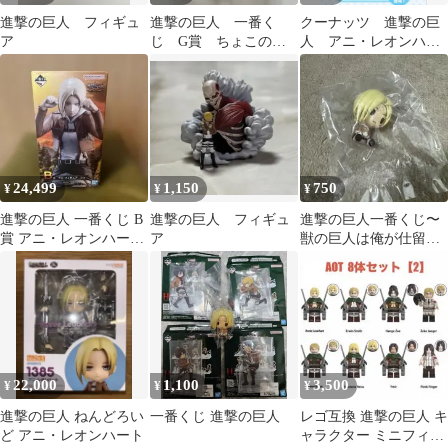
進撃の巨人 フィギュ
進撃の巨人 一番く
クーナッツ 進撃の巨
ア
じ G賞 ちょこのっ
人 アニ・レオンハー
こフィギュア アニ
ト(結晶Ver.)
24,499
1,150
750
¥
¥
¥
進撃の巨人 一番くじ B
進撃の巨人 フィギュ
進撃の巨人一番くじ〜
賞 アニ・レオンハート
ア
獣の巨人は俺が仕留め
フィギュア
る〜 G賞ちょこのっこ
フィギュア アニ
22,000
1,100
3,500
¥
¥
¥
進撃の巨人 ねんどろい
一番くじ 進撃の巨人
レゴ互換 進撃の巨人 キ
ど アニ・レオンハート
ャラクター ミニフィグ