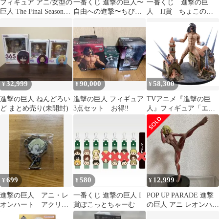
フィギュア アニ/女型の
一番くじ 進撃の巨人〜
一番くじ 進撃の巨
巨人 The Final Season張
自由への進撃〜ちびき
人 H賞 ちょこのっ
り子人形 「進撃の巨
ゅんキャラ フルセット
こフィギュア エレ
人」【10日以内発送】
ン ハンジ 女形の巨
人
32,999
90,000
58,300
¥
¥
¥
進撃の巨人 ねんどろい
進撃の巨人 フィギュア
TVアニメ『進撃の巨
ど まとめ売り(未開封)
3点セット お得‼️
人』フィギュア「エレ
ン・イェーガー 進撃の
巨人ver.-断罪-」
699
580
12,999
¥
¥
¥
進撃の巨人 アニ・レ
一番くじ 進撃の巨人 I
POP UP PARADE 進撃
オンハート アクリル
賞ぽこっとちゃーむ
の巨人 アニ レオンハー
キーホルダー
ト 女型の巨人 L