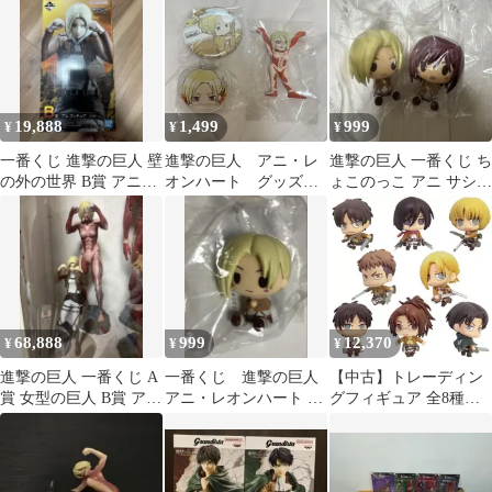
り）＋おまけ
19,888
1,499
999
¥
¥
¥
一番くじ 進撃の巨人 壁
進撃の巨人 アニ・レ
進撃の巨人 一番くじ ち
の外の世界 B賞 アニ・
オンハート グッズセ
ょこのっこ アニ サシャ
レオンハート
ット 3点セット
セット
68,888
999
12,370
¥
¥
¥
進撃の巨人 一番くじ A
一番くじ 進撃の巨人
【中古】トレーディン
賞 女型の巨人 B賞 アニ
アニ・レオンハート ち
グフィギュア 全8種セ
フィギュア
ょこのっこ フィギュ
ット 「カラコレ 進撃の
ア
巨人」