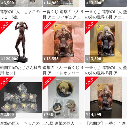
3,500
14,980
13,500
¥
¥
¥
進撃の巨人 ちょこの
一番くじ 進撃の巨人 B
一番くじ 進撃の巨人 壁
っこ 5点
賞 アニ フィギュア 開
の外の世界 B賞 アニ・
封品
レオンハート アニレオ
ンハート
120,000
15,555
13,500
¥
¥
¥
戦闘力5のおじさん様専
進撃の巨人 一番くじ B
一番くじ 進撃の巨人 壁
用 セット
賞 アニ・レオンハート
の外の世界 B賞 アニ・
フィギュア
レオンハート フィギュ
ア
2,900
766
14,999
¥
¥
¥
進撃の巨人 ちょこの
m*d様 進撃の巨人 一
【未開封】一番くじ 進