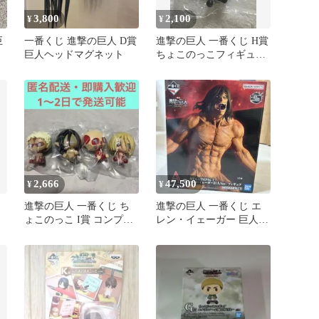
3,800
2,100
¥
¥
巨
一番くじ 進撃の巨人 D賞
進撃の巨人 一番くじ H賞
巨人ヘッドマグネット
ちょこのっこフィギュア
ン
リヴァイ 未開封品
2,666
47,500
¥
¥
進撃の巨人 一番くじ ち
進撃の巨人 一番くじ エ
ょこのっこ I賞 コンプリ
レン・イェーガー 巨人
ュ
ート ①
Ver. フィギュア