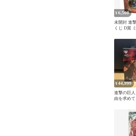
6,500
¥
未開封 進
くじ D賞
自由への進
44,999
¥
進撃の巨人
由を求めて
巨人Ver.