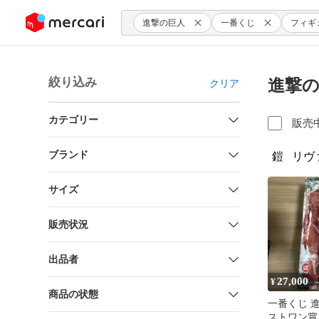
ンツにスキップ
進撃の巨人
一番くじ
フィギ
絞り込み
進撃の
クリア
カテゴリー
販売
ブランド
鎧
リヴ
サイズ
販売状況
出品者
27,000
¥
商品の状態
一番くじ 
ストワン賞