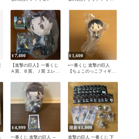
ギュア B賞
7,400
1,600
¥
¥
賞
【進撃の巨人】一番くじ
▫️一番くじ 進撃の巨人
Ａ賞、Ｂ賞、Ｊ賞 エレ
【ちょこのっこフィギュ
ン ３点セット
ア エレンあの丘の木に向
かって】
4,999
1,800
¥
現在 ¥
じ
一番くじ 進撃の巨人 ～
進撃の巨人 一番くじ 下