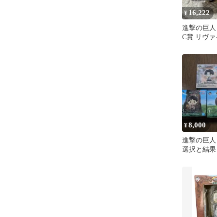
16,222
¥
進撃の巨
C賞 リヴ
8,000
¥
進撃の巨
選択と結果
こ セッ