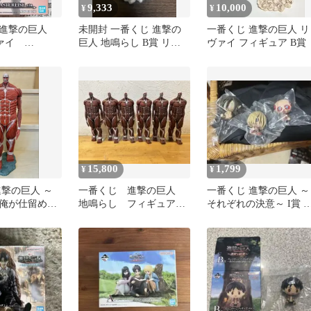
9,333
10,000
¥
¥
 進撃の巨人
未開封 一番くじ 進撃の
一番くじ 進撃の巨人 リ
ヴァイ
巨人 地鳴らし B賞 リヴ
ヴァイ フィギュア B賞
LISE フィギュ
ァイ フィギュア Y1464
15,800
1,799
¥
¥
進撃の巨人 ～
一番くじ 進撃の巨人
一番くじ 進撃の巨人 ～
俺が仕留める
地鳴らし フィギュア
それぞれの決意～ I賞 
ワン賞 超大型
リペイント 6種セット
ょこのっこフィギュア