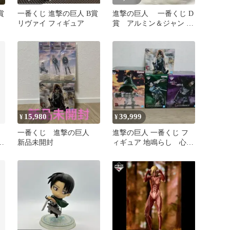
賞
一番くじ 進撃の巨人 B賞
進撃の巨人 一番くじ D
リヴァイ フィギュア
賞 アルミン＆ジャン ち
びきゅんキャラ
15,980
39,999
¥
¥
一番くじ 進撃の巨人
進撃の巨人 一番くじ フ
新品未開封
ィギュア 地鳴らし 心臓
を捧げよ 獣の巨人は俺
が仕留める