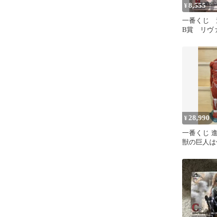
8,555
¥
一番くじ
B賞 リ
MASTER
ア
28,990
¥
一番くじ 
獣の巨人は
～ ラスト
巨人