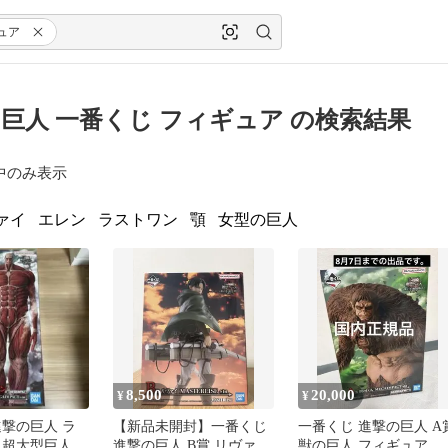
ュア
巨人 一番くじ フィギュア の検索結果
中のみ表示
ァイ
エレン
ラストワン
顎
女型の巨人
8,500
20,000
¥
¥
進撃の巨人 ラ
【新品未開封】一番くじ
一番くじ 進撃の巨人 A
 超大型巨人
進撃の巨人 B賞 リヴァイ
獣の巨人 フィギュア