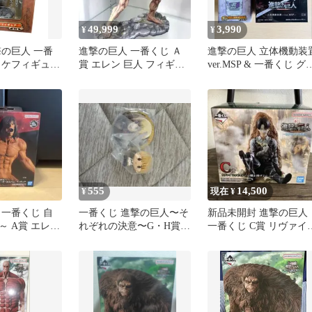
49,999
3,990
¥
¥
撃の巨人 一番
進撃の巨人 一番くじ Ａ
進撃の巨人 立体機動装
 ミケフィギュア
賞 エレン 巨人 フィギュ
ver.MSP & 一番くじ グ
撃
ア リペイント
ス
555
14,500
¥
現在 ¥
 一番くじ 自
一番くじ 進撃の巨人〜そ
新品未開封 進撃の巨人
～ A賞 エレン
れぞれの決意〜G・H賞ア
一番くじ C賞 リヴァイ
 フィギュア
ルミン
フィギュア