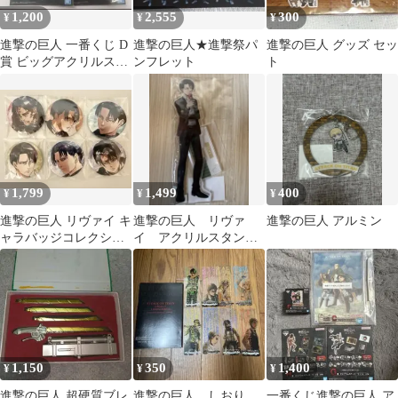
1,200
2,555
300
¥
¥
¥
進撃の巨人 一番くじ D
進撃の巨人★進撃祭パ
進撃の巨人 グッズ セッ
賞 ビッグアクリルスタ
ンフレット
ト
ンド リヴァイ 2個セッ
ト
1,799
1,499
400
¥
¥
¥
進撃の巨人 リヴァイ キ
進撃の巨人 リヴァ
進撃の巨人 アルミン
ャラバッジコレクショ
イ アクリルスタン
ン コンプ 缶バッジ
ド 描き下ろしイラス
artpic
ト 新品未開封
1,150
350
1,400
¥
¥
¥
進撃の巨人 超硬質ブレ
進撃の巨人 しおり
一番くじ進撃の巨人 ア