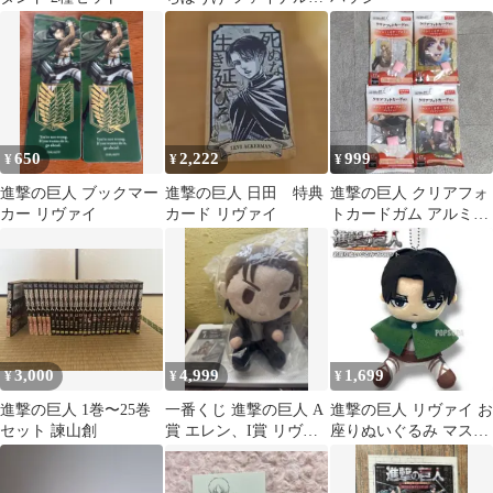
ーズン
650
2,222
999
¥
¥
¥
進撃の巨人 ブックマー
進撃の巨人 日田 特典
進撃の巨人 クリアフォ
カー リヴァイ
カード リヴァイ
トカードガム アルミン
4枚 DAISO ダイソー
3,000
4,999
1,699
¥
¥
¥
進撃の巨人 1巻〜25巻
一番くじ 進撃の巨人 A
進撃の巨人 リヴァイ お
セット 諫山創
賞 エレン、I賞 リヴァ
座りぬいぐるみ マスコ
イ
ット キーホルダー 新品
①