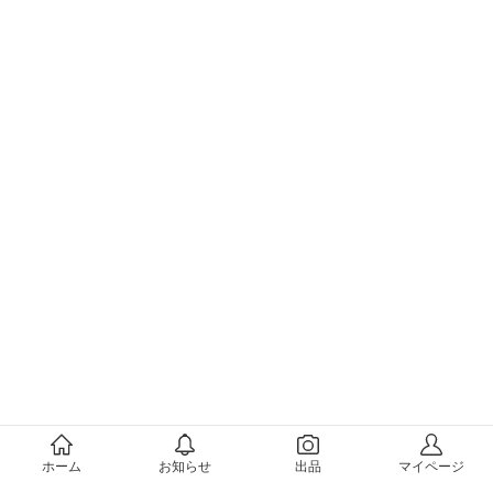
メルカリについて
ホーム
お知らせ
出品
マイページ
会社概要（運営会社）