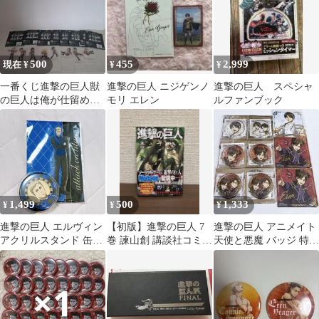
500
455
2,999
現在 ¥
¥
¥
一番くじ進撃の巨人獣
進撃の巨人 ニジゲンノ
進撃の巨人 スペシャ
の巨人は俺が仕留める
モリ エレン
ルファンブック
H賞アクリルスタンド
全8種コンプリート
1,499
500
1,333
¥
¥
¥
進撃の巨人 エルヴィン
【初版】進撃の巨人 7
進撃の巨人 アニメイト
アクリルスタンド 缶バ
巻 諫山創 講談社コミッ
天使と悪魔 バッジ 特典
ッジ 2点セット
クス
カード エレン リヴァイ