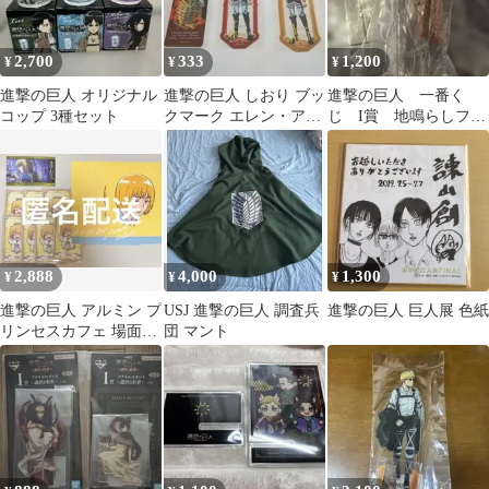
2,700
333
1,200
¥
¥
¥
進撃の巨人 オリジナル
進撃の巨人 しおり ブッ
進撃の巨人 一番く
コップ 3種セット
クマーク エレン・アル
じ I賞 地鳴らしフィ
ミン 3点
ギュア
2,888
4,000
1,300
¥
¥
¥
進撃の巨人 アルミン プ
USJ 進撃の巨人 調査兵
進撃の巨人 巨人展 色紙
リンセスカフェ 場面写
団 マント
特典