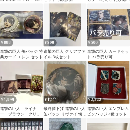
アクリルスタンド
devil ver.
No.18
888
900
500
¥
¥
¥
進撃の巨人 缶バッジ 特
進撃の巨人 クリアファ
進撃の巨人 カードセッ
典カード エレン セット
イル 3枚セット
ト バラ売り可
1,999
1,111
2,222
¥
¥
¥
進撃の巨人 ライナ
最終値下げ 進撃の巨人
進撃の巨人 エンブレム
ー ブラウン クリア
缶バッジ リヴァイ 悔い
ピンバッジ 4種セット
カード アクリルカー
なき選択
ド