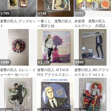
799
744
777
¥
¥
¥
進撃の巨人 グッズセッ
一番くじ 進撃の巨人
未使用 進撃の巨人
ト
～選択と結
エルヴィン 兵団証
果〜 J賞ホ
アニメイトフェア
ログラムカード【ハン
ジ】②
690
1,799
999
¥
¥
¥
進撃の巨人 エレン・イ
進撃の巨人 ATTACK
進撃の巨人 BIGアクリ
ェーガー 缶バッジ
FES アクリルスタン
ルスタンド vol.2 エレ
ド エレン
ン・イェーガー