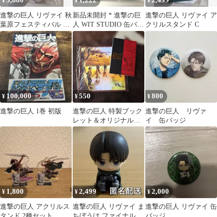
3,880
1,222
2,499
¥
¥
¥
進撃の巨人 リヴァイ 秋
新品未開封 * 進撃の巨
進撃の巨人 リヴァイ ア
葉原フェスティバル フ
人 WIT STUDIO 缶バッ
クリルスタンド C
ェス アクスタ
ジ * エルヴィン
100,000
550
800
¥
¥
¥
進撃の巨人 1巻 初版
進撃の巨人 特製ブック
進撃の巨人 リヴァ
レット＆オリジナルハ
イ 缶バッジ
ンカチ
1,800
2,499
2,000
¥
¥
¥
進撃の巨人 アクリルス
進撃の巨人 リヴァイ ま
進撃の巨人 リヴァイ 缶
タンド 2種セット
ちぼうけ ファイナルシ
バッジ