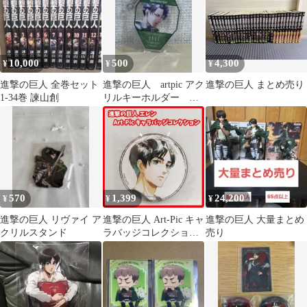
10,000
500
4,300
¥
¥
¥
進撃の巨人 全巻セット
進撃の巨人 artpic アク
進撃の巨人 まとめ売り
1-34巻 諫山創
リルキーホルダー リ
ヴァイ
570
1,399
24,200
¥
¥
¥
進撃の巨人 リヴァイ ア
進撃の巨人 Art-Pic キャ
進撃の巨人 大量まとめ
クリルスタンド
ラバッジコレクショ
売り
ン エレン