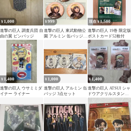
1,000
999
1,500
¥
¥
現在 ¥
進撃の巨人 調査兵団 自
進撃の巨人 東武動物公
進撃の巨人 19巻 限定版
由の翼 ピンバッジ
園 アルミン 缶バッジ 3
ポストカード52枚付
個セット
1,400
1,000
1,400
¥
¥
¥
進撃の巨人 ウサミミダ
進撃の巨人 アルミン 缶
進撃の巨人 ATSUI シャ
イナー ライナー
バッジ 3点セット
ドウアクリルスタンド
エルヴィン 2個