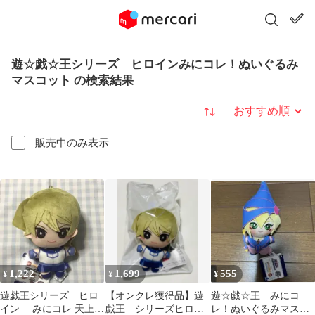
遊☆戯☆王シリーズ ヒロインみにコレ！ぬいぐるみ
マスコット の検索結果
並び替え
販売中のみ表示
1,222
1,699
555
¥
¥
¥
遊戯王シリーズ ヒロ
【オンクレ獲得品】遊
遊☆戯☆王 みにコ
イン みにコレ 天上院
戯王 シリーズヒロイ
レ！ぬいぐるみマスコ