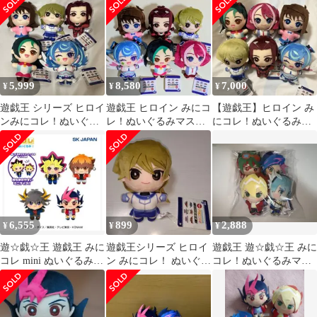
ット 柊柚子
5,999
8,580
7,000
¥
¥
¥
遊戯王 シリーズ ヒロイ
遊戯王 ヒロイン みにコ
【遊戯王】ヒロイン み
ンみにコレ！ぬいぐる
レ！ぬいぐるみマスコ
にコレ！ぬいぐるみマ
み マスコット
ット 全6種セット
スコット 6種セット 新
品未使用
6,555
899
2,888
¥
¥
¥
遊☆戯☆王 遊戯王 みに
遊戯王シリーズ ヒロイ
遊戯王 遊☆戯☆王 みに
コレ mini ぬいぐるみ
ン みにコレ！ ぬいぐる
コレ！ぬいぐるみマス
マスコット 全4種セッ
みマスコット 天上院明
コット2 コンプリート
ト
日香
②