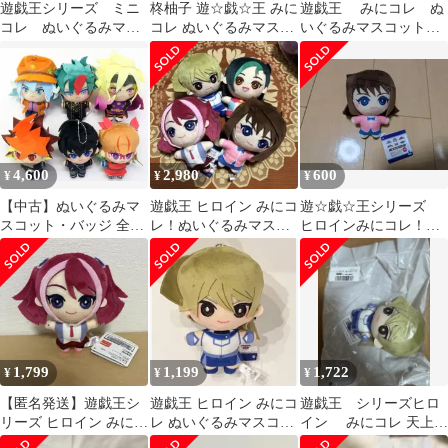
遊戯王シリーズ ミニ
柊柚子 遊☆戯☆王 みに
遊戯王 みにコレ ぬ
コレ ぬいぐるみマス
コレ ぬいぐるみマスコ
いぐるみマスコット
コット2
ット ヒロイン
観月小鳥
4,600
2,980
600
¥
¥
¥
【中古】ぬいぐるみマ
遊戯王 ヒロイン みにコ
遊☆戯☆王シリーズ
スコット・バッジ 全6
レ！ぬいぐるみマスコ
ヒロインみにコレ！
種セット みにコレ!ぬ
ット
ぬいぐるみマスコッ
いぐるみマスコット
ト 真崎杏子
「遊☆戯☆王ゴーラッ
シュ!!」
1,799
1,199
1,722
¥
¥
¥
【匿名発送】遊戯王シ
遊戯王 ヒロイン みにコ
遊戯王 シリーズヒロ
リーズ ヒロイン みにコ
レ ぬいぐるみマスコッ
イン みにコレ 天上院
レ！ ぬいぐるみマスコ
ト 天上院明日香
明日香 完全未開封品