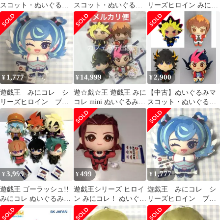
スコット・ぬいぐるみ
スコット・ぬいぐるみ
リーズヒロイン みにコ
バッジ ブラックマジシ
バッジ 柊柚子 ヒロイン
レ ぬいぐるみ マスコッ
ャン にとたん ボールチ
みにコレ! ぬいぐるみ
ト
ェーン付ぬいぐるみ
マスコット 「遊☆戯☆
「遊☆戯☆王シリー
王シリーズ」
ズ」 ジャンプショップ
限定
1,777
14,999
2,900
¥
¥
¥
遊戯王 みにコレ シ
遊☆戯☆王 遊戯王 みに
【中古】ぬいぐるみマ
リーズヒロイン ブル
コレ mini ぬいぐるみ
スコット・ぬいぐるみ
ーエンジェル 財前葵
マスコット 全4種セッ
バッジ 全4種セット み
⑧
ト ①
にコレ!ぬいぐるみマス
コット 「遊☆戯☆王」
3,999
499
1,777
¥
¥
¥
遊戯王 ゴーラッシュ!!
遊戯王シリーズ ヒロイ
遊戯王 みにコレ シ
みにコレ ぬいぐるみマ
ン みにコレ！ ぬいぐる
リーズヒロイン ブル
スコット 全6種セット
みマスコット 十六夜ア
ーエンジェル 財前葵
キ
⑦