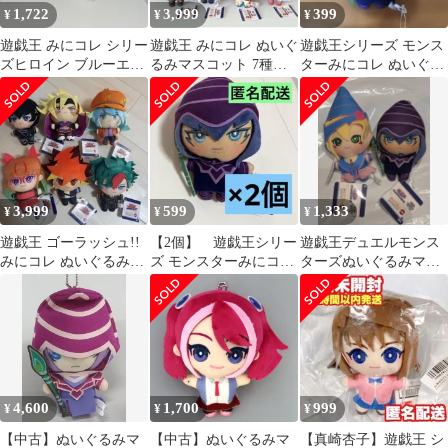
1,722
3,999
399
¥
¥
¥
遊戯王 みにコレ シリー
遊戯王 みにコレ ぬいぐ
遊戯王シリーズ モンス
ズヒロイン ブルーエン
るみマスコット 7種セ
ターみにコレ ぬいぐる
ジェル ぬいぐるみ 財前
ット
みマスコット
葵
3,999
599
1,333
¥
¥
¥
遊戯王 ゴーラッシュ!!
【2個】 遊戯王シリー
遊戯王デュエルモンス
みにコレ ぬいぐるみマ
ズ モンスターみにコレ
ターズぬいぐるみマス
スコット 全6種コンプ
ぬいぐるみマスコット
コット 2個セット
リート
4,600
1,700
999
¥
¥
¥
【中古】ぬいぐるみマ
【中古】ぬいぐるみマ
【真崎杏子】遊戯王 シ