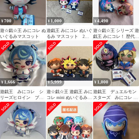
700
1,000
4,490
¥
¥
¥
遊☆戯☆王 みにコレ ぬ
遊戯王 みにコレ ぬいぐ
遊☆戯☆王 シリーズ 遊
いぐるみマスコット
るみ マスコット 2種
戯王 みにコレ！ 歴代主
セット
人公 ぬいぐるみ マス
コット4体
1,666
5,999
1,000
¥
¥
¥
遊戯王 みにコレ シ
遊☆戯☆王 遊戯王 みに
遊戯王 デュエルモン
リーズヒロイン ブル
コレ mini ぬいぐるみ
スターズ みにコレ ぬ
ーエンジェル 財前葵
マスコット 3種セット
いぐるみマスコット