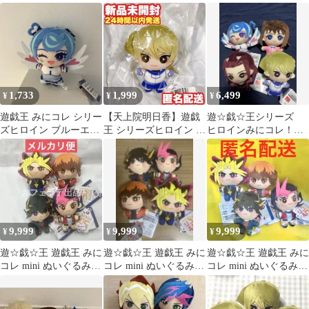
明日香⑦
ン みにコレ 天上院明
ット ブラックマジシャ
日香
ンガール
1,733
1,999
6,499
¥
¥
¥
遊戯王 みにコレ シリー
【天上院明日香】遊戯
遊☆戯☆王シリーズ
ズヒロイン ブルーエン
王 シリーズヒロイン み
ヒロインみにコレ！
ジェル ぬいぐるみ 財前
にコレ ぬいぐるみ マス
ぬいぐるみマスコッ
葵
コット
ト 4種
9,999
9,999
9,999
¥
¥
¥
遊☆戯☆王 遊戯王 みに
遊☆戯☆王 遊戯王 みに
遊☆戯☆王 遊戯王 みに
コレ mini ぬいぐるみ
コレ mini ぬいぐるみ
コレ mini ぬいぐるみ
マスコット 全4種セッ
マスコット 全4種セッ
マスコット 全4種
ト ②
ト