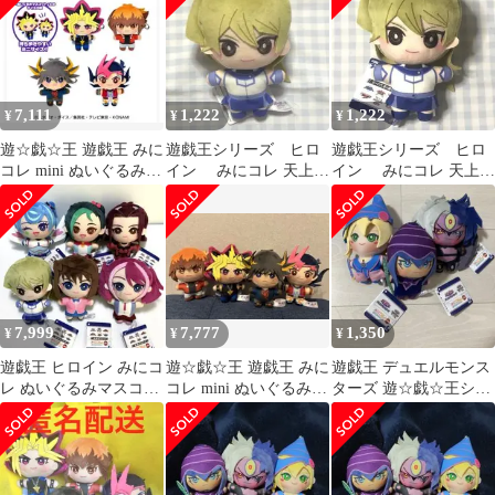
7,111
1,222
1,222
¥
¥
¥
遊☆戯☆王 遊戯王 みに
遊戯王シリーズ ヒロ
遊戯王シリーズ ヒロ
コレ mini ぬいぐるみ
イン みにコレ 天上院
イン みにコレ 天上院
マスコット 全4種セッ
明日香⑥
明日香⑤
ト
7,999
7,777
1,350
¥
¥
¥
遊戯王 ヒロイン みにコ
遊☆戯☆王 遊戯王 みに
遊戯王 デュエルモンス
レ ぬいぐるみマスコッ
コレ mini ぬいぐるみ
ターズ 遊☆戯☆王シリ
ト 全6種コンプリート
マスコット 全4種セッ
ーズモンスター みにコ
セット
ト
レ！ぬいぐるみ