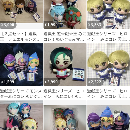
3,000
1,999
3,333
¥
¥
¥
【３点セット】遊戯
遊戯王 遊☆戯☆王 みに
遊戯王シリーズ ヒロ
王 デュエルモンスタ
コレ！ぬいぐるみマス
イン みにコレ 天上院
ーズ みにコレ ぬいぐ
コット2 コンプリート
明日香⑨
るみマスコット
1,599
2,999
2,222
¥
¥
¥
遊戯王シリーズ モンス
遊戯王シリーズ ヒロ
遊戯王シリーズ ヒロ
ターみにコレ ぬいぐる
イン みにコレ! ぬい
イン みにコレ 天上院
みマスコット 全3種セ
ぐるみマスコット 観
明日香⑧
ット
月小鳥