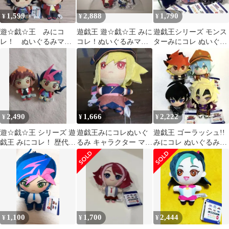
1,599
2,888
1,790
¥
¥
¥
遊☆戯☆王 みにコ
遊戯王 遊☆戯☆王 みに
遊戯王シリーズ モンス
レ！ ぬいぐるみマス
コレ！ぬいぐるみマス
ターみにコレ ぬいぐる
コット
コット2 コンプリート
みマスコット 全3種セ
①
ット
2,490
1,666
2,222
¥
¥
¥
遊☆戯☆王 シリーズ 遊
遊戯王みにコレぬいぐ
遊戯王 ゴーラッシュ!!
戯王 みにコレ！ 歴代主
るみ キャラクター マス
みにコレ ぬいぐるみマ
人公 ぬいぐるみマス
コット
スコット 4種セット
コット 2体
1,100
1,700
2,444
¥
¥
¥