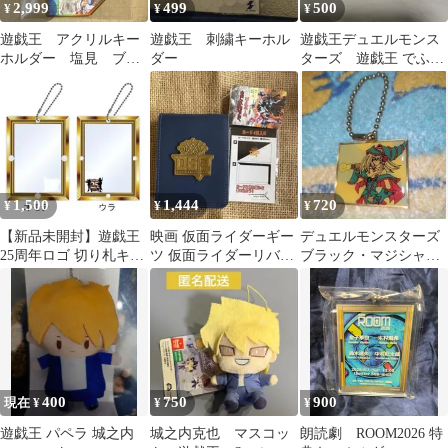
2,999
499
500
¥
¥
¥
遊戯王 アクリルキー
遊戯王 刺繍キーホル
遊戯王デュエルモンス
ホルダー 塩見 ブラ
ダー
ターズ 遊戯王 でふぉ
ックマジシャンガール
めmini 闇遊戯
1,500
1,444
720
¥
¥
¥
【新品未開封】遊戯王
映画 仮面ライダーギー
デュエルモンスターズ
25周年ロゴ 切り札キー
ツ 仮面ライダーリバイ
ブラック・マジシャ
ホルダー ゴールド
ス カードケース 劇場グ
ン・ガール キーホルダ
ッズ
ー 即購入 遊戯王
400
750
900
現在 ¥
¥
¥
遊戯王 パペラ 城之内
城之内克也 マスコッ
朗読劇 ROOM2026 特