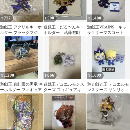
777
500
1,400
¥
¥
¥
遊戯王 アクリルキーホ
遊戯王 だる〜んキー
遊戯王VRAINS キャ
ルダー ブラックマジシ
ホルダー 武藤遊戯
ラクターマスコット Ai
ャン デフォルメ アクキ
イグニス
ー
1,200
666
1,699
¥
¥
¥
遊戯王 真紅眼の黒竜 キ
遊戯王デュエルモンス
遊☆戯☆王 デュエルモ
ーホルダー フィギュア
ターズ フィギュアキー
ンスターズ サンリオマ
ホルダー vol.1 クリボ
スコット 遊戯王 2個
ー
セット