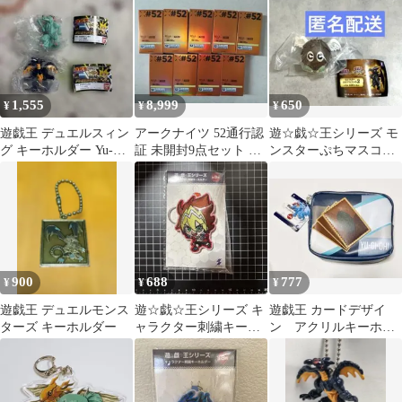
トドラゴン
1,555
8,999
650
¥
¥
¥
遊戯王 デュエルスィン
アークナイツ 52通行認
遊☆戯☆王シリーズ モ
グ キーホルダー Yu-Gi-
証 未開封9点セット ウ
ンスターぷちマスコッ
Oh
ァン 赤刀明霄 ティティ
ト2【ハネクリボー】
900
688
777
¥
¥
¥
遊戯王 デュエルモンス
遊☆戯☆王シリーズ キ
遊戯王 カードデザイ
ターズ キーホルダー
ャラクター刺繍キーホ
ン アクリルキーホル
ルダー 王道遊我
ダー付ポーチ