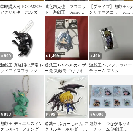
◎即購入可 ROOM2026
城之内克也 マスコッ
【プライズ】遊戯王×サ
アクリルキーホルダー
ト 遊戯王 Sanrio サ
ンリオマスコットvol.1
ンリオコラボ
ラーの翼神竜×タキシー
ドサム
800
1,499
400
¥
¥
¥
遊戯王 真紅眼の黒竜 レ
遊戯王 GX ヘルカイザ
遊戯王 ワンフレラバー
ッドアイズブラックド
ー亮 丸藤亮 つままれキ
チャーム マリク
ラゴン フィギュア キー
ーホルダー コスパ
ホルダー
888
799
6,000
¥
¥
¥
遊戯王 デュエルスイン
遊戯王 ふぉーちゅん ア
遊戯王 つながるヤミ
グ シルバーフォング
クリルキーホルダー 城
ーチャーム 遊戯王