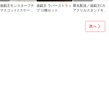
遊戯王モンスタープチ
遊戯王 ラバーストラッ
匿名配送／遊戯王GX
マスコット2 スケープ
プ 12種セット
アクリルスタンドキー
ゴート
ホルダー 十代、ユベ
ル、明日香
次へ