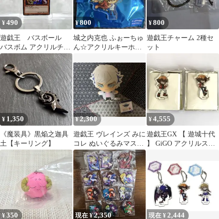
490
800
800
¥
¥
¥
遊戯王 バスボール
城之内克也 ふぉーちゅ
遊戯王チャーム 2種セ
バスボム アクリルチャ
ん☆アクリルキーホル
ット
ーム ブラック・マジシ
ダー 2020 遊戯王 OIOI
ャン
1,350
2,300
4,555
¥
¥
¥
《魔装具》黒焔之迦具
遊戯王 ヴレインズ みに
遊戯王GX 【 遊城十代
土【キーリング】
コレ ぬいぐるみマスコ
】 GiGO アクリルスタ
ット 鴻上了見
ンドキーホルダー 2種
350
2,350
2,444
¥
現在 ¥
現在 ¥