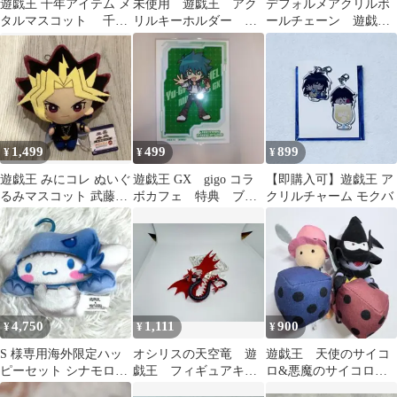
遊戯王 千年アイテム メ
未使用 遊戯王 アク
デフォルメアクリルボ
タルマスコット 千年
リルキーホルダー ブ
ールチェーン 遊戯
秤 キーホルダー
ルーアイズトゥーンア
闇遊戯
ルティメットドラゴン
1,499
499
899
¥
¥
¥
遊戯王 みにコレ ぬいぐ
遊戯王 GX gigo コラ
【即購入可】遊戯王 ア
るみマスコット 武藤遊
ボカフェ 特典 ブロ
クリルチャーム モクバ
戯
マイド ヨハン
4,750
1,111
900
¥
¥
¥
S 様専用海外限定ハッ
オシリスの天空竜 遊
遊戯王 天使のサイコ
ピーセット シナモロー
戯王 フィギュアキー
ロ&悪魔のサイコロ
ル ブルーアイズホワイ
ホルダー vol.2
マスコット