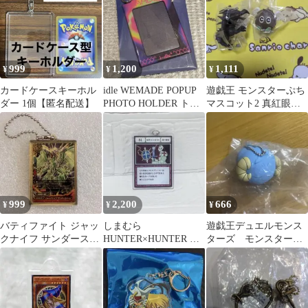
999
1,200
1,111
¥
¥
¥
カードケースキーホル
idle WEMADE POPUP
遊戯王 モンスターぷち
ダー 1個【匿名配送】
PHOTO HOLDER トレ
マスコット2 真紅眼の
カケース
黒竜 レッドアイズ
ハネクリボー
999
2,200
666
¥
¥
¥
バティファイト ジャッ
しまむら
遊戯王デュエルモンス
クナイフ サンダースト
HUNTER×HUNTER レ
ターズ モンスターぷ
ーム メタルキーホルダ
ンチキュラーキーホル
ちマスコット スケー
ー
ダー
プゴースト