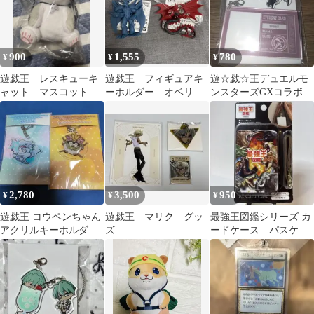
900
1,555
780
¥
¥
¥
遊戯王 レスキューキ
遊戯王 フィギュアキ
遊☆戯☆王デュエルモ
ャット マスコット
ーホルダー オベリス
ンスターズGXコラボカ
キーホルダー ぬいぐ
ク オシリス
フェ 学生証風アクリル
るみ
ワイヤーチャーム
2,780
3,500
950
¥
¥
¥
遊戯王 コウペンちゃん
遊戯王 マリク グッ
最強王図鑑シリーズ カ
アクリルキーホルダー
ズ
ードケース パスケー
2種セット ⑥
ス