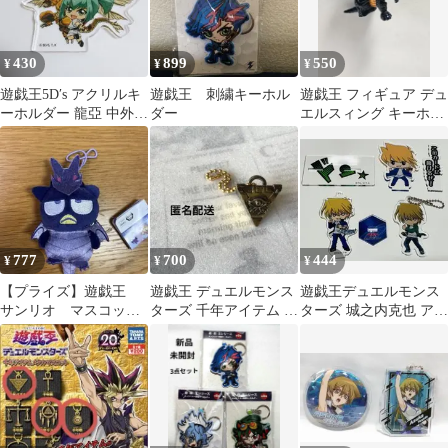
430
899
550
¥
¥
¥
遊戯王5D′s アクリルキ
遊戯王 刺繍キーホル
遊戯王 フィギュア デュ
ーホルダー 龍亞 中外鉱
ダー
エルスィング キーホル
業
ダー メテオブラックド
ラゴン
777
700
444
¥
¥
¥
【プライズ】遊戯王
遊戯王 デュエルモンス
遊戯王デュエルモンス
サンリオ マスコッ
ターズ 千年アイテム メ
ターズ 城之内克也 アク
ト バッドばつ丸
タルマスコット 千年パ
リルスタンド キーホル
ズル
ダー