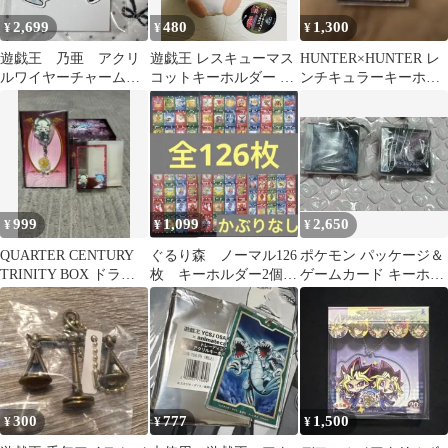
2,699
480
1,300
¥
¥
¥
遊戯王 乃亜 アクリ
遊戯王 レスキューマス
HUNTER×HUNTER レ
ルワイヤーチャーム
コットキーホルダー レ
ンチキュラーキーホル
コラボカフェ本舗
スキューラット
ダー
999
1,099
2,650
¥
¥
¥
QUARTER CENTURY
ぐるり森 ノーマル126
ポケモン パッケージ＆
TRINITY BOX ドラゴ
枚 キーホルダー2個付
ゲームカード キーホル
ンメイド
き
ダーダイヤモンド パー
ル
300
777
1,500
¥
¥
¥