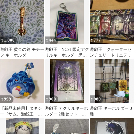
之内克也 JF2020ミニキ
YCSJ 未開封 2個
ャラ
1,000
444
777
¥
¥
¥
遊戯王 黄金の剣 モチー
遊戯王 YCSJ 限定アク
遊戯王 クォーターセ
フ キーホルダー
リルキーホルダー黒き
ンチュリートリニテ
混沌の魔術師ブラック
ィ 未開封 キーホル
カオス ④
ダー クリアカード4種
999
900
980
¥
¥
¥
【新品未使用】タキシ
遊戯王 アクリルキーホ
遊戯王 キーホルダー 3
ードサム、遊戯王 マ
ルダー 2種セット オ
種
スコット
ルフェゴール