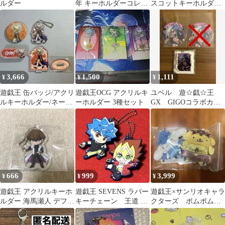
ルダー
年 キーホルダーコレク
スコットキーホルダー
ション 金 銀 セット
【城之内克也】
3,666
1,500
1,111
¥
¥
¥
遊戯王 缶バッジ/アクリ
遊戯王OCG アクリルキ
ユベル 遊☆戯☆王
ルキーホルダー/ネーム
ーホルダー 3種セット
GX GIGOコラボカフ
バッジ/アクリルスタン
ェ
ド 闇マリク
666
999
3,999
¥
¥
¥
遊戯王 アクリルキーホ
遊戯王 SEVENS ラバー
遊戯王×サンリオキャラ
ルダー 海馬瀬人 デフォ
キーチェーン 王道 遊
クターズ ポムポムプ
ルメ アクキー
我 ルーク 希少
リン・シナモンロール