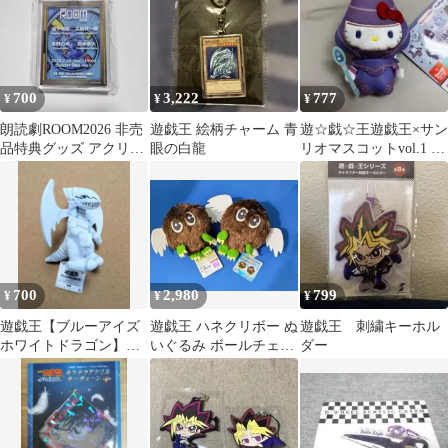
700
3,222
777
¥
¥
¥
朗読劇ROOM2026 非売
遊戯王 絵柄チャーム 青
遊☆戯☆王遊戯王×サン
品特典グッズ アクリル
眼の白龍
リオマスコットvol.1 ブ
キーホルダー
ラックマジシャン×ハロ
ーキティ
700
2,980
799
¥
¥
¥
遊戯王【ブルーアイズ
遊戯王 ハネクリボー ぬ
遊戯王 刺繍キーホル
ホワイトドラゴン】ボ
いぐるみ ボールチェー
ダー
ールチェーン付きぬい
ンキーホルダー タグ付
ぐるみ
き セット