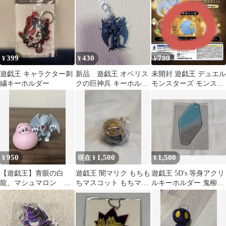
種コンプセット
399
430
799
¥
¥
¥
遊戯王 キャラクター刺
新品 遊戯王 オベリス
未開封 遊戯王 デュエル
繍キーホルダー
クの巨神兵 キーホルダ
モンスターズ モンスタ
ー 遊☆戯☆王デュエ
ーぷちマスコット スケ
ルモンスターズ
ープゴート
950
1,500
1,500
¥
現在 ¥
¥
【遊戯王】青眼の白
遊戯王 闇マリク もちも
遊戯王 5D's 等身アクリ
龍、マシュマロン キ
ちマスコット もちマス
ルキーホルダー 鬼柳京
ーホルダー 2点セット
キーホルダー ぬいぐる
介
み