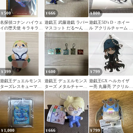
500
666
800
¥
¥
¥
名探偵コナン ハイウェ
遊戯王 武藤遊戯 ラバー
遊戯王5D's D・ホイー
イの堕天使 キラキラア
マスコット だる〜ん ス
ル アクリルチャーム デ
クリルキーチェーン
トラップ 2種セット
ルタ・イーグル
江戸川コナン
399
600
799
¥
¥
¥
遊戯王デュエルモンス
遊戯王 デュエルモンス
遊戯王GX ヘルカイザ
ターズレスキューマス
ターズ メタルチャーム
ー亮 丸藤亮 アクリルキ
コットキーホルダーラ
5種セット
ーホルダー アニメプラ
ット
ザ カフェ
1,000
666
799
¥
¥
¥