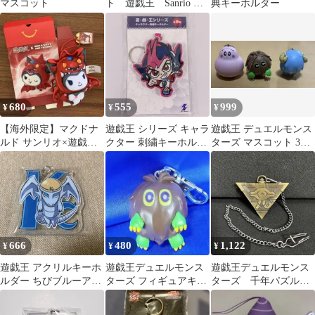
マスコット
ト 遊戯王 Sanrio サ
典キーホルダー
ンリオコラボ
680
555
999
¥
¥
¥
【海外限定】マクドナ
遊戯王 シリーズ キャラ
遊戯王 デュエルモンス
ルド サンリオ×遊戯王
クター 刺繍キーホルダ
ターズ マスコット 3種
クロミ オシリスの天空
ー 九十九遊馬
セット
竜
666
480
1,122
¥
¥
¥
遊戯王 アクリルキーホ
遊戯王デュエルモンス
遊戯王デュエルモンス
ルダー ちびブルーアイ
ターズ フィギュアキー
ターズ 千年パズル懐
ズ 限定版 特典 アクキ
ホルダー vol.1 クリボ
中時計
ー 海馬建設
ー