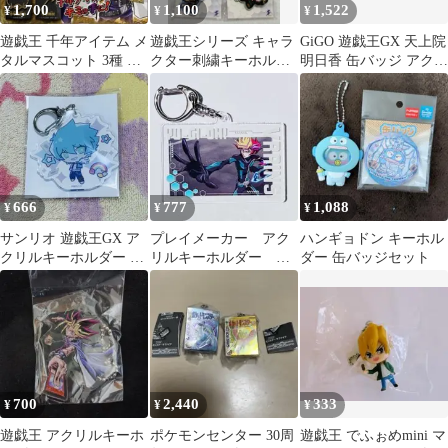
1,700
1,100
1,522
¥
¥
¥
遊戯王 千年アイテム メ
遊戯王シリーズ キャラ
GiGO 遊戯王GX 天上院
タルマスコット 3種 千
クター刺繍キーホルダ
明日香 缶バッジ アクリ
年パズル リング
ー 【新品3種セッ
ルキーホルダー
ト】
666
777
1,088
¥
¥
¥
サンリオ 遊戯王GX ア
プレイメーカー アク
ハンギョドン キーホル
クリルキーホルダー ヨ
リルキーホルダー カ
ダー 缶バッジセット
ハン アンデルセン
ドスト スキマスト
ア 遊戯王VRAINS
700
2,440
333
¥
¥
¥
遊戯王 アクリルキーホ
ポケモンセンター 30周
遊戯王 でふぉめmini マ