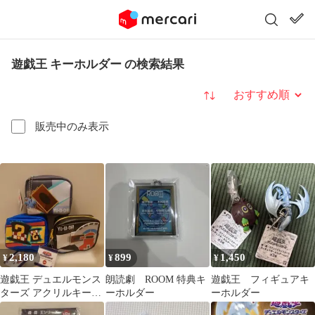
遊戯王 キーホルダー の検索結果
並び替え
販売中のみ表示
2,180
899
1,450
¥
¥
¥
遊戯王 デュエルモンス
朗読劇 ROOM 特典キ
遊戯王 フィギュアキ
ターズ アクリルキーホ
ーホルダー
ーホルダー
ルダー付きポーチ 全3