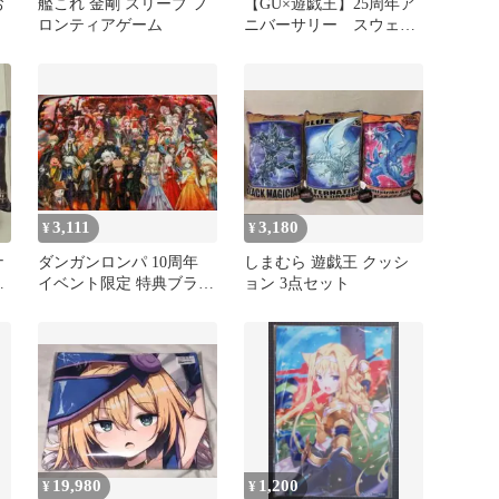
お
艦これ 金剛 スリーブ フ
【GU×遊戯王】25周年ア
ロンティアゲーム
ニバーサリー スウェッ
ト パーカー GU 遊戯
王
3,111
3,180
¥
¥
ナ
ダンガンロンパ 10周年
しまむら 遊戯王 クッシ
ョ
イベント限定 特典ブラン
ョン 3点セット
ケット
19,980
1,200
¥
¥