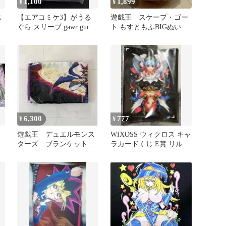
1,100
1,899
¥
¥
ス
【エアコミケ3】がうる
遊戯王 スケープ・ゴー
い
ぐら スリーブ gawr gura
ト もすともふBIGぬいぐ
マ
ホロライブ EATOS
るみ
6,300
777
¥
¥
遊戯王 デュエルモンス
WIXOSS ウィクロス キャ
ターズ ブランケット
ラカードくじ E賞 リル＆
闇遊戯
タマ ver. スリーブ