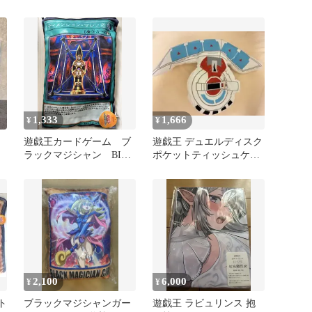
シャンガール
1,333
1,666
¥
¥
遊戯王カードゲーム ブ
遊戯王 デュエルディスク
ラックマジシャン BIG
ポケットティッシュケー
カードブランケット
ス ぬいぐるみ
2,100
6,000
¥
¥
ト
ブラックマジシャンガー
遊戯王 ラビュリンス 抱