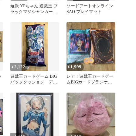
薙派 YPちゃん 遊戯王 ブ
ソードアートオンライン
ラックマジシャンガール
SAO プレイマット
抱き枕カバー
2,122
1,999
¥
¥
ッ
遊戯王カードゲーム BIG
レア！遊戯王カードゲー
パッククッション デュ
ムBIGカードブランケッ
エルモンスターズ
ト 2点 デュアルモン
スター 新品