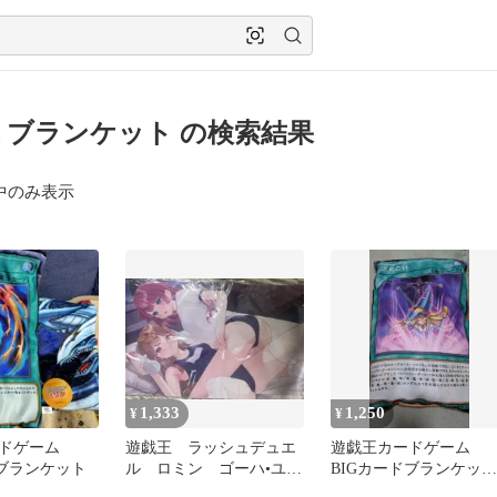
 ブランケット の検索結果
中のみ表示
1,333
1,250
¥
¥
ードゲーム
遊戯王 ラッシュデュエ
遊戯王カードゲーム
ドブランケット
ル ロミン ゴーハ•ユウ
BIGカードブランケッ
カ プレイマット 同人
ト ブラック・マジシ