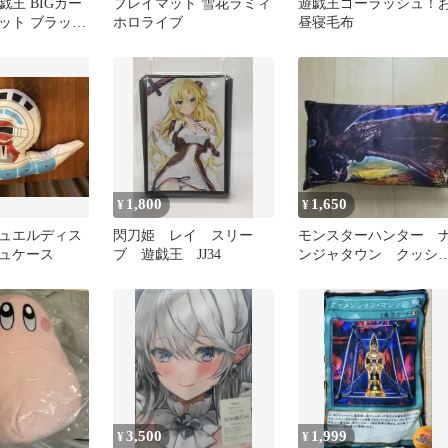
王 BIGカー
プレイマット 雪花ラミィ
遊戯王ゴーラッシュ！
ット ブラック
ホロライブ
昼寝毛布
ガール 師弟の
1,800
1,650
¥
¥
ュエルディス
閃刀姫 レイ スリー
モンスターハンター 
ュケース
ブ 遊戯王 JJ34
ンジャタウン クッシ
ン ゴア・マガラ
3,500
1,999
¥
¥