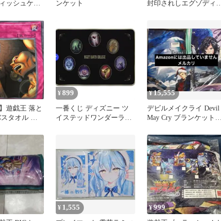
ィッシュケー
ンケット
封印されしエグゾディ
るみ
遊戯王 タグ付き
899
15,555
¥
¥
】遊戯王 落と
一番くじ ディズニー ツ
デビルメイクライ Devil
バスタオル 限
イステッドワンダーラン
May Cry ブランケッ
 グッズ
ド A賞 ブランケット
布ポス dmc
1,555
999
¥
¥