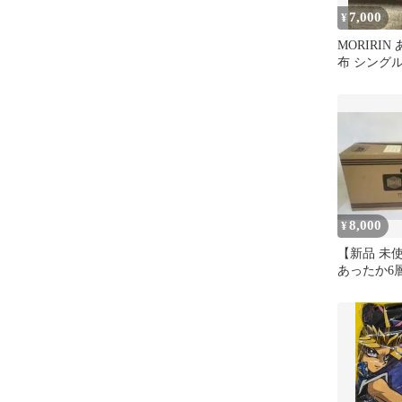
7,000
¥
MORIRI
布 シング
8,000
¥
【新品 未
あったか6
グル