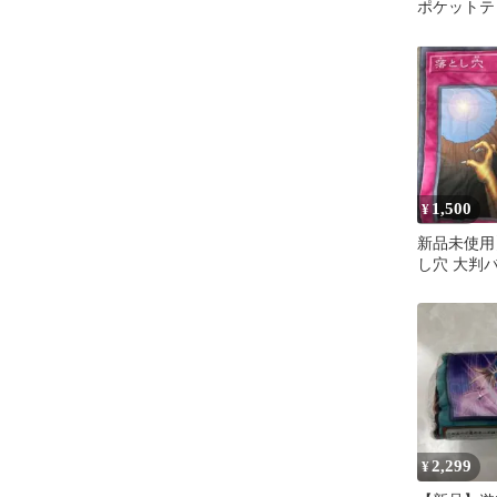
ポケットテ
ス ぬいぐ
1,500
¥
新品未使用
し穴 大判
定プライズ
2,299
¥