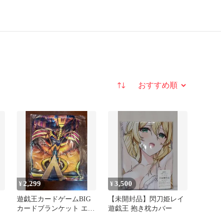
並び替え
2,299
3,500
¥
¥
遊戯王カードゲームBIG
【未開封品】閃刀姫レイ
カードブランケット エク
遊戯王 抱き枕カバー
ャ
ゾディア