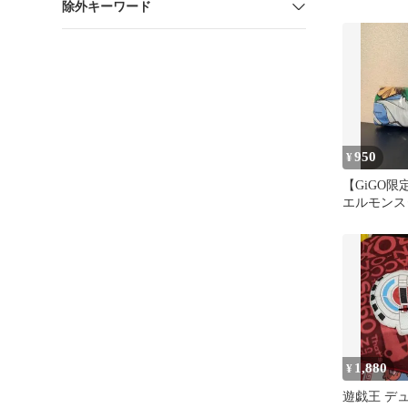
除外キーワード
950
¥
【GiGO
エルモンス
スタオル 
1,880
¥
遊戯王 デ