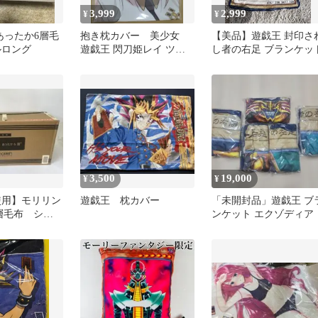
3,999
2,999
¥
¥
N あったか6層毛
抱き枕カバー 美少女
【美品】遊戯王 封印さ
ルロング
遊戯王 閃刀姫レイ ツン
し者の右足 ブランケッ
デレ
3,500
19,000
¥
¥
使用】モリリン
遊戯王 枕カバー
「未開封品」遊戯王 ブ
層毛布 シン
ンケット エクゾディア