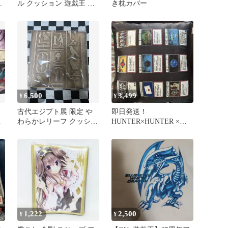
ア
ル クッション 遊戯王 し
き枕カバー
まむら 未開封
6,500
3,499
¥
¥
古代エジプト展 限定 や
即日発送！
ト
わらかレリーフ クッショ
HUNTER×HUNTER ×し
ン ヒエログリフ 新品
まむら 背当てクッション
未開封品
1,222
2,500
¥
¥