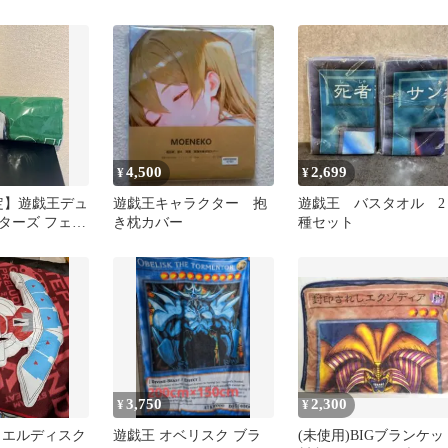
4,500
2,699
¥
¥
限定】遊戯王デュ
遊戯王キャラクター 抱
遊戯王 バスタオル 2
ターズ フェイ
き枕カバー
種セット
城之内克也
3,750
2,300
¥
¥
ュエルディスク
遊戯王 オベリスク ブラ
(未使用)BIGブランケッ