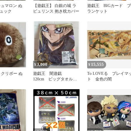
シュマロン ぬ
【遊戯王】 白銀の城 ラ
遊戯王 BIGカード ブ
ュック
ビュリンス 抱き枕カバー
ランケット
3,000
15,555
¥
¥
h クリボー ぬ
遊戯王 闇遊戯
To LOVEる プレイマ
120cm ビッグタオル
ト 金色の闇
リラックスVer. COSPA