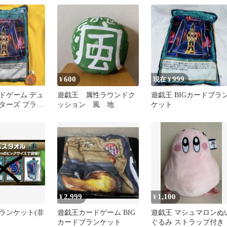
ン・ガール
600
999
¥
現在 ¥
ドゲーム デュ
遊戯王 属性ラウンドク
遊戯王 BIGカードブラ
ターズ ブラン
ッション 風 地
ケット
ィメンション・
2,999
1,100
¥
¥
ランケット(非
遊戯王カードゲーム BIG
遊戯王 マシュマロンぬ
カードブランケット
ぐるみ ストラップ付き