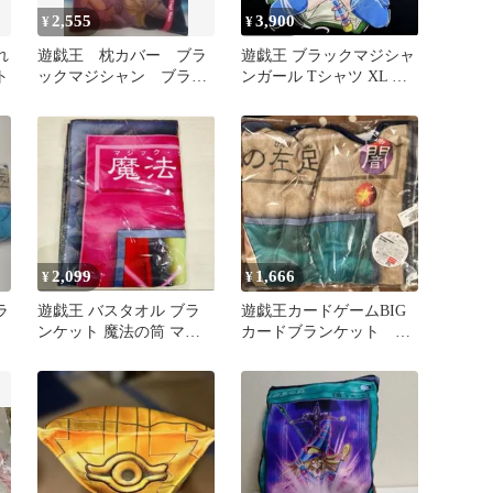
2,555
3,900
¥
¥
れ
遊戯王 枕カバー ブラ
遊戯王 ブラックマジシャ
ト
ックマジシャン ブラッ
ンガール Tシャツ XL 黒
クマジシャンガール
海馬 津田健次郎 カード
2,099
1,666
¥
¥
ラ
遊戯王 バスタオル ブラ
遊戯王カードゲームBIG
ンケット 魔法の筒 マジ
カードブランケット 封
ックシリンダー プライズ
印されし者の左足 エク
品
ゾディア