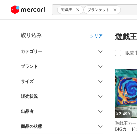
ンツにスキップ
遊戯王
ブランケット
絞り込み
遊戯王
クリア
カテゴリー
販売
ブランド
サイズ
販売状況
出品者
2,499
¥
遊戯王カ
商品の状態
BIGカー