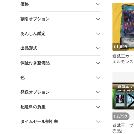
価格
割引オプション
あんしん鑑定
1,099
¥
出品形式
遊戯王カー
エルモンス
保証付き整備品
ケット デ
マジック
色
発送オプション
配送料の負担
2,799
¥
タイムセール割引率
遊戯王 ブ
売品)