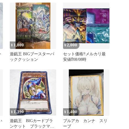
1,800
2,000
¥
¥
ン
遊戯王 BIGブースターパ
セット価格‼️メルカリ最
ッククッション
安値⁉️08/08時
1,390
1,400
¥
¥
い
遊戯王 BIGカードブラ
ブルアカ カンナ スリ
ンケット ブラックマジ
ーブ