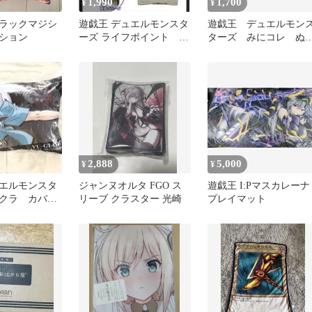
1,990
1,700
¥
¥
ラックマジシ
遊戯王 デュエルモンスタ
遊戯王 デュエルモン
ション
ーズ ライフポイント 攻
ターズ みにコレ ぬ
撃力 クッション ２個
ぐるみマスコット 闇
セット
リク
2,888
5,000
¥
¥
エルモンスタ
ジャンヌオルタ FGO ス
遊戯王 I:Pマスカレーナ
クラ カバー
リーブ クラスター 光崎
プレイマット
むら アベイル