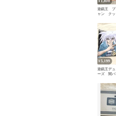
1,800
¥
遊戯王 ブ
ャン クッ
5,199
¥
遊戯王デュ
ーズ 闇バ
付枕 しま
まくら