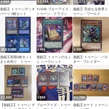
444
2,680
1,333
¥
¥
¥
遊戯王 トゥーンデッキ
Ys104b ブルーアイズ・
遊戯王 完全なる世界ト
パーツ 4枚セット
トゥーン・ドラゴン 60
ゥーン・ワールド シ
枚 遊戯王 スリーブ
ク
500
666
300
現在 ¥
¥
¥
遊戯王初期4枚セット
遊戯王 トゥーンのもく
遊戯王 トゥーン・バス
まとめ売り トゥーン
じ シークレット
ター・ブレイダー
ブラックマジシャンガ
BOSH-JP038
ール リトルナイト
2,000
888
1,700
¥
¥
¥
【遊戯王】トゥーン デ
ブルーアイズ・トゥー
遊戯王カード トゥーン