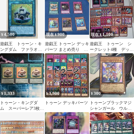
メットドラゴン シー
クレット/シク
4,500
900
1,100
¥
現在 ¥
現在 ¥
遊戯王 トゥーン・キ
遊戯王 トゥーン デッキ
遊戯王 トゥーン シ
ングダム ファラオズ
パーツ まとめ売り 完
ークレット4種 デッキ
ウルトラ スペイン語
全なる世界 トゥーン・
パーツ
ワールド
1,333
3,900
300
¥
¥
¥
トゥーン・キングダ
トゥーン デッキパーツ
トゥーンブラックマジ
ム スーパーレア3枚セ
シャンガール ウルト
ット
ラレア 新テキスト
QCLP