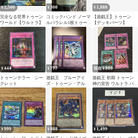
2,500
300
1,888
¥
¥
¥
完全なる世界トゥーン
コミックハンド ノーマ
【遊戯王】トゥーン
ワールド【ウルトラ】
ルパラレル1枚トゥーン
【デッキパーツ】
デッキパーツセットま
とめ売り
444
777
800
¥
¥
現在 ¥
トゥーンテラー シー
遊戯王 ブルーアイ
遊戯王 初期 トゥーン
クレット
ズ・トゥーン・アルテ
神の宣告 ウルトラ パラ
ィメットドラゴン ３
レル レア 引退品 まと
枚セット
め売り
999
888
1,499
¥
¥
¥