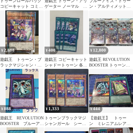
トゥーンロールバック
遊戯王 トゥーン・アリ
ブルーアイズ・トゥー
コピーキャット コミッ
ゲーター ノーマル 3
ン・アルティメットド
クハンド シャドートゥ
枚
ラゴン 遊戯王カード
ーン セット
ウルトラ
2,888
400
12,800
¥
¥
¥
遊戯王 トゥーン・ブ
遊戯王 コピーキャット
遊戯王 REVOLUTION
ラックマジシャン・ガ
シャドートゥーン 各3
BOOSTER トゥーン・
ール クオシク 25th
枚 まとめ
ウィッチクラフト・破
械
888
1,333
444
¥
¥
¥
遊戯王 REVOLUTION
トゥーンブラックマジ
【遊戯王】 トゥー
BOOSTER ブルーアイ
シャンガール シーク
ン ミレニアムレア
ズ･トゥーン・アルティ
レット QCLP 3枚
セット