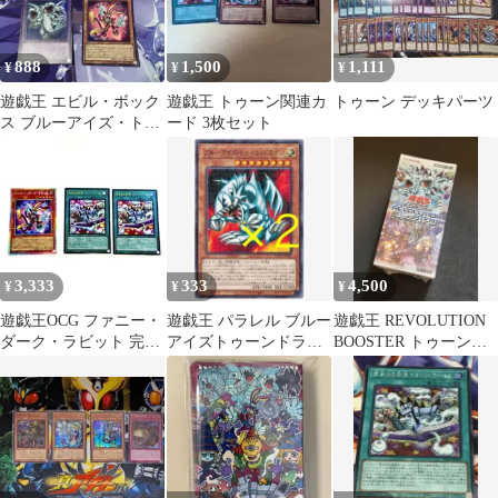
888
1,500
1,111
¥
¥
¥
遊戯王 エビル・ボック
遊戯王 トゥーン関連カ
トゥーン デッキパーツ
ス ブルーアイズ・トゥ
ード 3枚セット
ーン・アルティメット
ドラゴン
3,333
333
4,500
¥
¥
¥
遊戯王OCG ファニー・
遊戯王 パラレル ブルー
遊戯王 REVOLUTION
ダーク・ラビット 完全
アイズトゥーンドラゴ
BOOSTER トゥーン・
なる世界トゥーン・ワ
ン ２枚セット 未使用
ウィッチクラフト・破
ールド2枚
PGB1
械