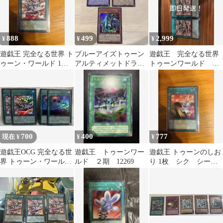
888
499
2,999
¥
¥
¥
遊戯王 完全なる世界 ト
ブルーアイズトゥーン
遊戯王 完全なる世界
ゥーン・ワールド 1
アルティメットドラゴ
トゥーンワールド シ
枚 ウルトラ1枚
ン エビルボックス
ークレット 3枚セット
ノーフェイス
700
400
777
現在 ¥
¥
¥
遊戯王OCG 完全なる世
遊戯王 トゥーンワー
遊戯王 トゥーンのしお
界 トゥーン・ワールド
ルド ２期 12269
り 1枚 シク シーク
魔女の聖夜行 4枚セッ
レット
ト