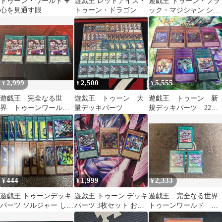
トゥーン・ワールド ➕
遊戯王 レッドアイズ・
遊戯王 トゥーン・ブラ
心を見通す眼
トゥーン・ドラゴン
ック・マジシャン シー
クレットレア
2,999
2,500
5,555
¥
¥
¥
遊戯王 完全なる世
遊戯王 トゥーン 大
遊戯王 トゥーン 新
界 トゥーンワール
量デッキパーツ
規デッキパーツ 22種
ド シークレット シ
66枚
ク 3枚
444
1,999
2,333
¥
¥
¥
遊戯王 トゥーンデッキ
遊戯王 トゥーン デッキ
遊戯王 完全なる世界
パーツ ソルジャー しお
パーツ 3枚セット おま
トゥーンワールド ウ
り
け付き
ルトラ3枚セット