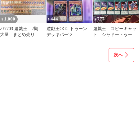
1,000
444
777
¥
¥
¥
パ7703 遊戯王 2期
遊戯王OCG トゥーン
遊戯王 コピーキャッ
大量 まとめ売り
デッキパーツ
ト シャドートゥー
ン ロールバック コ
ミックハンド 各3枚b
次へ