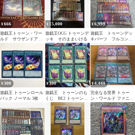
トゥーンバスターブレ
イダー トゥーンリボル
バードラゴン トゥーン
ワールド 各3枚 計18枚
666
15,000
6,999
¥
¥
¥
遊戯王トゥーン・ワー
遊戯王OCG トゥーンデ
遊戯王 トゥーンデッ
ルド サウザンドアイ
ッキ そのままいける
キパーツ フルコン
ズ ウルトラ セット
プ 完全なるトゥーン
ワールドなど
300
300
4,444
¥
¥
¥
遊戯王 トゥーンロール
遊戯王 トゥーンのも
完全なる世界 トゥー
バック ノーマル 3枚
くじ BE2 トゥーンワ
ン・ワールド ファニ
ールド 2期 ノーマ
ー・ダーク・ラビッ
ル 各3枚
ト 各3枚 遊戯王