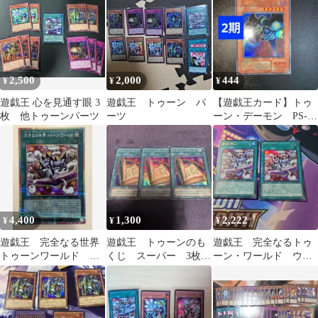
2,500
2,000
444
¥
¥
¥
遊戯王 心を見通す眼 3
遊戯王 トゥーン パ
【遊戯王カード】トゥ
枚 他トゥーンパーツ
ーツ
ーン・デーモン PS-
22 ウルトラレア 2期
4,400
1,300
2,222
¥
¥
¥
遊戯王 完全なる世界
遊戯王 トゥーンのも
遊戯王 完全なるトゥ
トゥーンワールド プ
くじ スーパー 3枚セ
ーン・ワールド ウル
リズマティックシーク
ット
トラ
レット