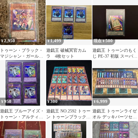
ール オバフレ2枚SET
ド
ィメット・ドラゴン シ
ークレット 3枚
2,950
1,499
500
¥
¥
現在 ¥
トゥーン・ブラック・
遊戯王 破械冥官カム
遊戯王 トゥーンのもく
マジシャン・ガール
ラ 4枚セット
じ PE-37 初版 スーパー
25th 1枚
レア 希少 ストラクチャ
ー
950
300
6,999
¥
¥
¥
遊戯王 ブルーアイズ・
遊戯王 NO.2592 トゥー
遊戯王 トゥーンライゼ
トゥーン・アルティメ
ン トゥーンブラックマ
オル デッキパーツセッ
ット・ドラゴン ウルト
ジシャン レッドアイズ
ト デッキ販売 トゥーン
ラレア 4枚
トゥーンドラゴン トゥ
ライゼオル
ーンサイバードラゴン