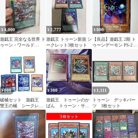
4,000
2,777
800
¥
¥
¥
遊戯王 完全なる世界 ト
遊戯王 トゥーン新規 シ
【良品】遊戯王 2期 ト
ゥーン・ワールド
ークレット3枚セット
ゥーンデーモン PS-22
【PSE】 RV01-JP006
ウルトラレア
888
300
1,111
¥
¥
¥
破械セット 遊戯王
遊戯王 トゥーンのか
トゥーン デッキパー
雙王の械 シークレッ
ばん トゥーン・サイ
ツ 3枚セット
ト
バー・ドラゴン シー
クレット