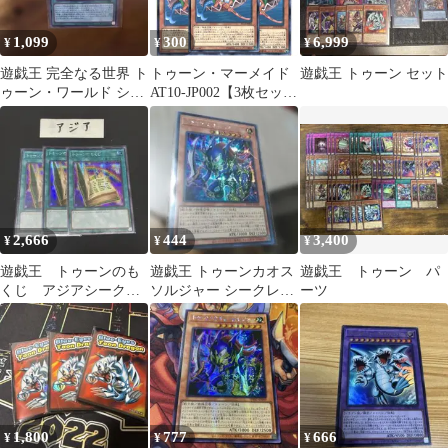
1,099
300
6,999
¥
¥
¥
遊戯王 完全なる世界 ト
トゥーン・マーメイド
遊戯王 トゥーン セット
ゥーン・ワールド シー
AT10-JP002【3枚セッ
クレットレア
ト】
2,666
444
3,400
¥
¥
¥
遊戯王 トゥーンのも
遊戯王 トゥーンカオス
遊戯王 トゥーン パ
くじ アジアシークレ
ソルジャー シークレッ
ーツ
ット 3枚
ト
1,800
777
666
¥
¥
¥