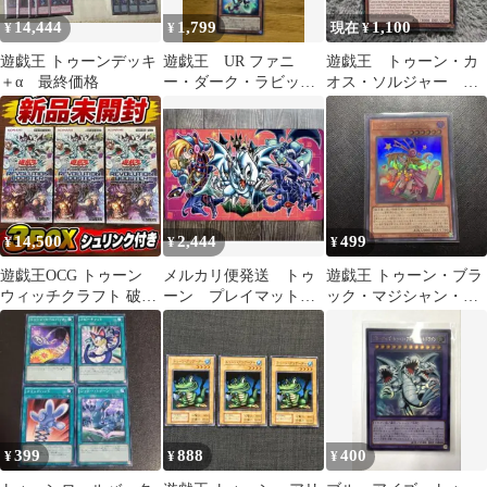
14,444
1,799
1,100
¥
¥
現在 ¥
遊戯王 トゥーンデッキ
遊戯王 UR ファニ
遊戯王 トゥーン・カ
＋α 最終価格
ー・ダーク・ラビッ
オス・ソルジャー 英
ト 3枚セット
語版 プラチナシークレ
ット
14,500
2,444
499
¥
¥
¥
遊戯王OCG トゥーン
メルカリ便発送 トゥ
遊戯王 トゥーン・ブラ
ウィッチクラフト 破械
ーン プレイマット
ック・マジシャン・ガ
3BOX シュリンク付
収納ケース付き 同
ール QCLP-JP010ウル
人 コミケ
トラ
399
888
400
¥
¥
¥