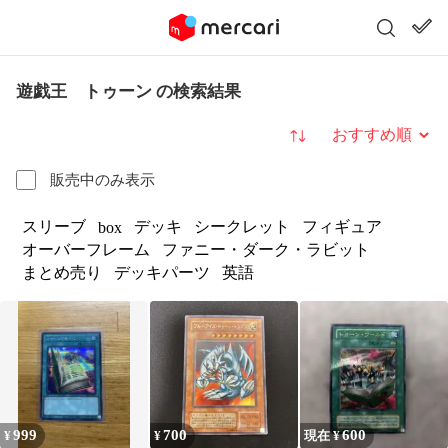
遊戯王 トゥーン の検索結果
並び替え
販売中のみ表示
スリーブ
デッキ
シークレット
フィギュア
box
オーバーフレーム
ファニー・ダーク・ラビット
まとめ売り
デッキパーツ
英語
999
700
600
¥
¥
現在 ¥