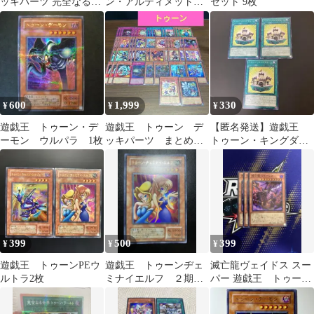
ッキパーツ 完全なる世
ン・アルティメットド
セット 9枚
界 ファニーダークラビ
ラゴン 3枚
ット他
600
1,999
330
¥
¥
¥
遊戯王 トゥーン・デ
遊戯王 トゥーン デ
【匿名発送】遊戯王
ーモン ウルパラ 1枚
ッキパーツ まとめ売
トゥーン・キングダ
り
ム 3枚
399
500
399
¥
¥
¥
遊戯王 トゥーンPEウ
遊戯王 トゥーンヂェ
滅亡龍ヴェイドス スー
ルトラ2枚
ミナイエルフ ２期
パー 遊戯王 トゥーン
12275
対策