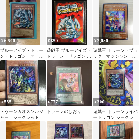
RV01-JP008
ット
6,500
850
2,080
¥
¥
¥
ブルーアイズ・トゥー
遊戯王 ブルーアイズ・
遊戯王 トゥーン・ブラ
ン・ドラゴン オーバ
トゥーン・ドラゴン ス
ック・マジシャン・ガ
ーフレーム【日版】
リーブ20枚入り
ール G6-02
555
777
300
¥
¥
¥
トゥーンカオスソルジ
トゥーンのしおり
遊戯王 トゥーンサイバ
ャー シークレット
ードラゴン シークレッ
ト RV01