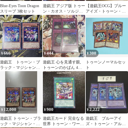
Blue-Eyes Toon Dragon
遊戯王 アジア版 トゥー
【遊戯王OCG】ブルー
スリーブ 3枚セット
ン・カオス・ソルジャ
アイズ・トゥーン・ア
ー シークレットレア
ルティメットドラゴン
ウルトラレア
666
444
300
¥
¥
¥
遊戯王 トゥーン・ブ
遊戯王 心を見通す眼,
トゥーンノーマルセッ
ラック・マジシャン・
トゥーンのかばん 4枚
ト
ガール シークレット
セット
12,000
900
2,222
¥
¥
¥
遊戯王 トゥーン・ブラ
遊戯王カード 完全なる
遊戯王 ブルーアイ
ック・マジシャン・ガ
世界 トゥーン・ワール
ズ・トゥーン・アルテ