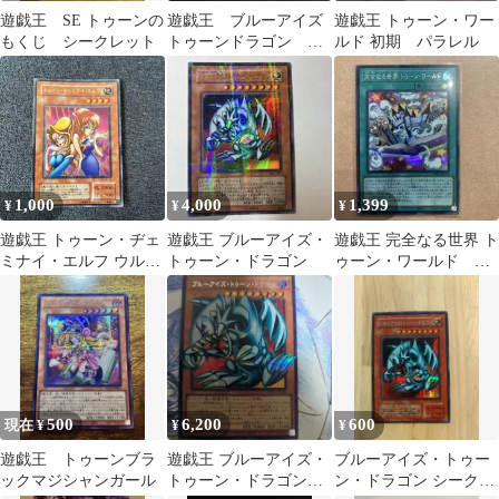
遊戯王 SE トゥーンの
遊戯王 ブルーアイズ
遊戯王 トゥーン・ワー
もくじ シークレット
トゥーンドラゴン シ
ルド 初期 パラレル
ークレット
1,000
4,000
1,399
¥
¥
¥
遊戯王 トゥーン・ヂェ
遊戯王 ブルーアイズ・
遊戯王 完全なる世界 ト
ミナイ・エルフ ウルト
トゥーン・ドラゴン
ゥーン・ワールド シ
ラ PE-10
ークレット シクレア
500
6,200
600
現在 ¥
¥
¥
遊戯王 トゥーンブラ
遊戯王 ブルーアイズ・
ブルーアイズ・トゥー
ックマジシャンガール
トゥーン・ドラゴン
ン・ドラゴン シークレ