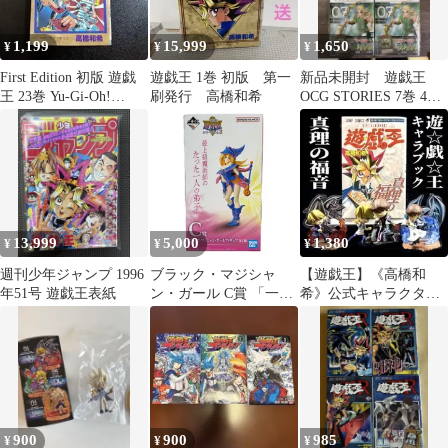
1,199
15,999
1,650
¥
¥
¥
First Edition 初版 遊戯
遊戯王 1巻 初版 第一
新品未開封 遊戯王
王 23巻 Yu-Gi-Oh!
刷発行 高橋和希
OCG STORIES 7巻 4冊
manga
ウィッチクラフト・シ
ード
13,999
5,000
1,380
¥
¥
¥
週刊少年ジャンプ 1996
ブラック・マジシャ
【遊戯王】《高橋和
年51号 遊戯王表紙
ン・ガール C賞 「一番
希》公式キャラクター
くじ 遊☆戯☆王シリー
ズガイドブック『真理
ズ(遊戯王) vol.2」 フィ
の福音』
ギュア 未開封
900
900
985
¥
¥
¥