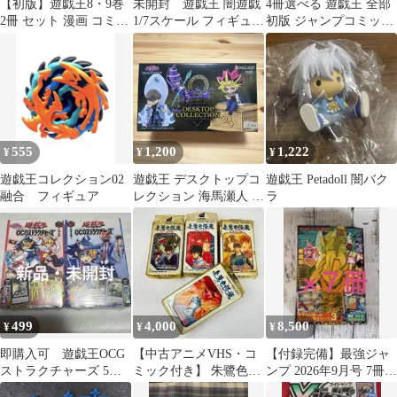
【初版】遊戯王8・9巻
未開封 遊戯王 闇遊戯
4冊選べる 遊戯王 全部
2冊 セット 漫画 コミッ
1/7スケール フィギュ
初版 ジャンプコミック
ク 高橋和希 ジャンプ
ア コトブキヤ
ス 12〜28巻
555
1,200
1,222
¥
¥
¥
遊戯王コレクション02
遊戯王 デスクトップコ
遊戯王 Petadoll 闇バク
融合 フィギュア
レクション 海馬瀬人 フ
ラ
ィギュア
499
4,000
8,500
¥
¥
¥
即購入可 遊戯王OCG
【中古アニメVHS・コ
【付録完備】最強ジャ
ストラクチャーズ 5巻
ミック付き】 朱鷺色怪
ンプ 2026年9月号 7冊セ
10巻セット シュリン
魔 全4巻（1から最終
ット 24時間以内発送