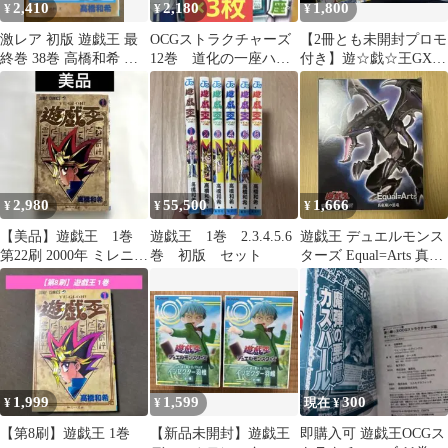
2,410
2,180
1,800
¥
¥
¥
激レア 初版 遊戯王 最
OCGストラクチャーズ
【2冊とも未開封プロモ
終巻 38巻 高橋和希 ジ
12巻 道化の一座ハッ
付き】遊☆戯☆王GX 3
ャンプコミックス
ト 付き
巻(初版ジャンパラ付
き)・6巻
2,980
55,500
1,666
¥
¥
¥
【美品】遊戯王 1巻
遊戯王 1巻 2.3.4.5.6
遊戯王 デュエルモンス
第22刷 2000年 ミレニア
巻 初版 セット
ターズ Equal=Arts 真紅
ム 千年アイテム
眼の黒竜
1,999
1,599
300
¥
¥
現在 ¥
【第8刷】遊戯王 1巻
【新品未開封】遊戯王
即購入可 遊戯王OCGス