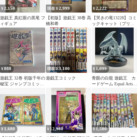
2,150
2,999
2,222
¥
現在 ¥
¥
遊戯王 真紅眼の黒竜 フ
【初版】遊戯王 38巻 高
【哭きの竜13228】コミ
ィギュア
橋和希
ックキャット（プリシ
ク）RV01
888
3,100
1,099
¥
現在 ¥
¥
遊戯王 32巻 初版千年の
遊戯王コミック
青眼の白龍 遊戯王 カ
秘宝 ジャンプコミック
ードゲーム Equal Arts
ス
フィギュア
1,680
12,980
1,580
¥
¥
¥