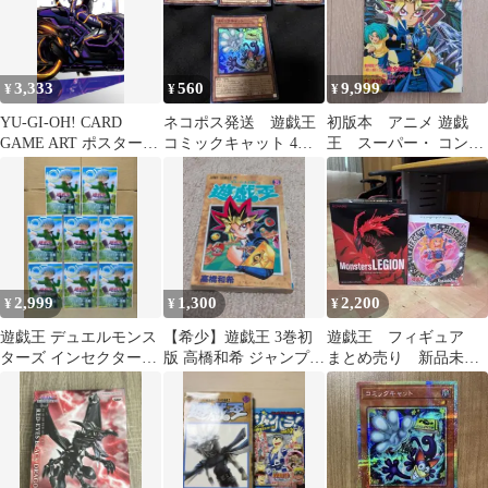
3,333
560
9,999
¥
¥
¥
YU-GI-OH! CARD
ネコポス発送 遊戯王
初版本 アニメ 遊戯
GAME ART ポスター
コミックキャット 4枚
王 スーパー・ コンプ
I:P マスカレーナ
セット スーパー
リートブック
2,999
1,300
2,200
¥
¥
¥
遊戯王 デュエルモンス
【希少】遊戯王 3巻初
遊戯王 フィギュア
ターズ インセクター羽
版 高橋和希 ジャンプコ
まとめ売り 新品未開
蛾 フィギュア 8個セッ
ミックス
封
ト