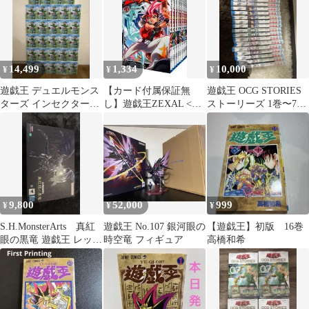
14,499
1,334
10,000
¥
¥
¥
遊戯王 デュエルモンス
【カード付属保証無
遊戯王 OCG STORIES
ターズ インセクター羽
し】遊戯王ZEXAL <全
ストーリーズ 1巻〜7
蛾 フィギュア 29点セ
9巻セット>／三好直人
巻 まとめ売り 新品未
ット
開封
9,800
52,000
999
¥
¥
¥
S.H.MonsterArts 真紅
遊戯王 No.107 銀河眼の
【遊戯王】初版 16巻
眼の黒竜 遊戯王 レッド
時空竜 フィギュア
高橋和希
アイズ