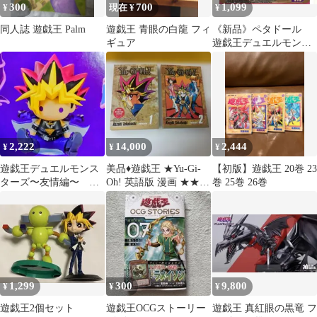
300
700
1,099
¥
現在 ¥
¥
同人誌 遊戯王 Palm
遊戯王 青眼の白龍 フィ
《新品》ペタドール
ギュア
遊戯王デュエルモンス
ターズ友情編 武藤遊
戯 ①
2,222
14,000
2,444
¥
¥
¥
遊戯王デュエルモンス
美品♦遊戯王 ★Yu-Gi-
【初版】遊戯王 20巻 23
ターズ〜友情編〜 ペ
Oh! 英語版 漫画 ★★ 1
巻 25巻 26巻
タドール 闇遊戯
巻 2巻 セット★★
1,299
300
9,800
¥
¥
¥
遊戯王2個セット
遊戯王OCGストーリー
遊戯王 真紅眼の黒竜 フ