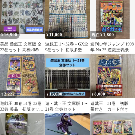
戯王
クニュース
16,990
11,000
1,800
¥
¥
現在 ¥
美品 遊戯王 文庫版 全
遊戯王 1〜32巻＋GX全
週刊少年ジャンプ 1998
22巻セット 高橋和希
9巻セット 初版多数 汚
年 No.25 遊戯王表紙
れシミあり 匿名配送
2,222
13,000
8,000
¥
¥
¥
遊戯王 30巻 31巻 32巻
遊・戯・王 文庫版 1〜
遊戯王 31巻 初版
33巻 美品 初版セッ
21巻 全巻セット
帯付き カード付き
ト ヤケほぼなし