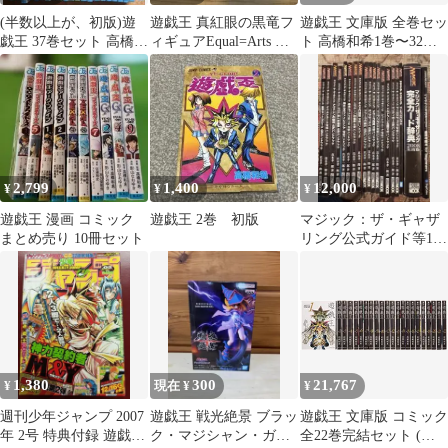
(半数以上が、初版)遊
遊戯王 真紅眼の黒竜フ
遊戯王 文庫版 全巻セッ
戯王 37巻セット 高橋和
ィギュアEqual=Arts レ
ト 高橋和希1巻〜32巻
希 少年漫画
ッドアイズブラックド
まで初版多数あり。
ラゴン
2,799
1,400
12,000
¥
¥
¥
遊戯王 漫画 コミック
遊戯王 2巻 初版
マジック：ザ・ギャザ
まとめ売り 10冊セット
リング公式ガイド等18
冊
1,380
300
21,767
¥
現在 ¥
¥
週刊少年ジャンプ 2007
遊戯王 戦光絶景 ブラッ
遊戯王 文庫版 コミック
年 2号 特典付録 遊戯王
ク・マジシャン・ガー
全22巻完結セット (集