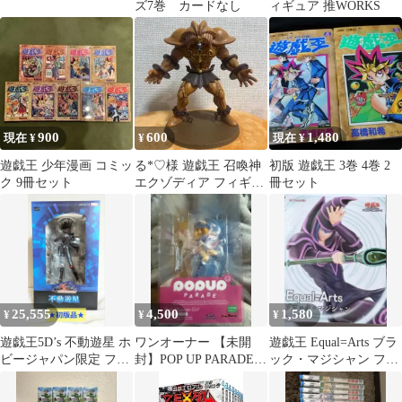
ズ7巻 カードなし
ィギュア 推WORKS
900
600
1,480
現在 ¥
¥
現在 ¥
遊戯王 少年漫画 コミッ
る*♡様 遊戯王 召喚神
初版 遊戯王 3巻 4巻 2
ク 9冊セット
エクゾディア フィギュ
冊セット
ア
25,555
4,500
1,580
¥
¥
¥
遊戯王5D’s 不動遊星 ホ
ワンオーナー 【未開
遊戯王 Equal=Arts ブラ
ビージャパン限定 フィ
封】POP UP PARADE
ック・マジシャン フィ
ギュア
ブラックマジシャンガ
ギュア
ール