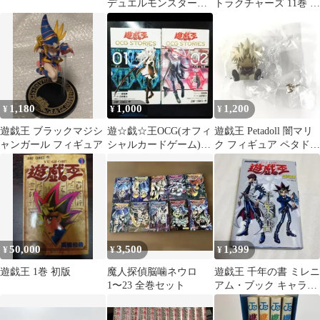
デュエルモンスターズ
トラクチャーズ 11巻 特
インセクター羽蛾 フィ
典カード付
ギュア 2個
1,180
1,000
1,200
¥
¥
¥
遊戯王 ブラックマジシ
遊☆戯☆王OCG(オフィ
遊戯王 Petadoll 闇マリ
ャンガール フィギュア
シャルカードゲーム)
ク フィギュア ペタドー
ストーリーズ☆１巻☆
ル
２巻
50,000
3,500
1,399
¥
¥
¥
遊戯王 1巻 初版
魔人探偵脳噛ネウロ
遊戯王 千年の書 ミレニ
1〜23 全巻セット
アム・ブック キャラク
ターズガイドブック