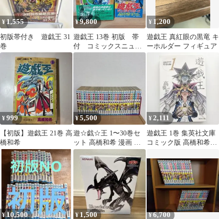
1,555
9,800
1,200
¥
¥
¥
初版帯付き 遊戯王 31
遊戯王 13巻 初版 帯
遊戯王 真紅眼の黒竜 キ
巻
付 コミックスニュー
ーホルダー フィギュア
ス付 高橋和希
999
5,500
2,111
¥
¥
¥
【初版】遊戯王 21巻 高
遊☆戯☆王 1〜30巻セ
遊戯王 1巻 集英社文庫
橋和希
ット 高橋和希 漫画 コ
コミック版 高橋和希
ミック まとめ売り 初
初版
版多数
10,500
1,500
6,700
¥
¥
¥