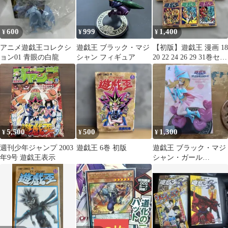
600
999
1,400
¥
¥
¥
アニメ遊戯王コレクシ
遊戯王 ブラック・マジ
【初版】遊戯王 漫画 18
ョン01 青眼の白龍
シャン フィギュア
20 22 24 26 29 31巻セッ
ト 7冊
5,500
500
1,300
¥
¥
¥
週刊少年ジャンプ 2003
遊戯王 6巻 初版
遊戯王 ブラック・マジ
年9号 遊戯王表示
シャン・ガール
HereDital フィギュア