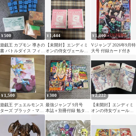
ク付き
まで）
500
1,444
1,400
¥
¥
¥
遊戯王 カプモン 導きの
【未開封】エンディミ
Vジャンプ 2026年9月特
書 バトルダイス フィギ
オンの侍女ヴェール
大号 付録カード付き
ュア 3個セット
YOS3-JP001 2枚
1,500
300
2,222
¥
¥
¥
遊戯王 デュエルモンス
最強ジャンプ 9月号
【未開封】エンディミ
ターズ ブラック・マジ
本誌＋別冊付録 勉タ
オンの侍女ヴェール
シャン・ガール フィギ
メ カード付録無し
YOS3-JP001 3枚 本付
ュア
き