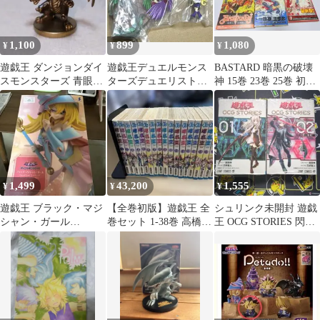
1,100
899
1,080
¥
¥
¥
遊戯王 ダンジョンダイ
遊戯王デュエルモンス
BASTARD 暗黒の破壊
スモンスターズ 青眼の
ターズデュエリストフ
神 15巻 23巻 25巻 初
究極竜
ィギュアコレクション
版 帯付き
孔雀 舞
1,499
43,200
1,555
¥
¥
¥
遊戯王 ブラック・マジ
【全巻初版】遊戯王 全
シュリンク未開封 遊戯
シャン・ガール
巻セット 1-38巻 高橋和
王 OCG STORIES 閃刀
HereDitail フィギュア
希 ジャンプコミックス
姫編 1巻 2巻 セット