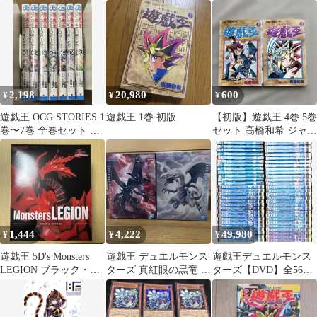
OCGカード付き
ル フィギュア 新品・未
英社文庫―コミック版)
開封
／高橋 和希
2,198
20,980
600
¥
¥
¥
遊戯王 OCG STORIES 1
遊戯王 1巻 初版
【初版】遊戯王 4巻 5巻
巻〜7巻 全巻セット 三
セット 高橋和希 ジャン
好直人
プコミックス b2307
1,444
4,222
49,980
¥
¥
¥
遊戯王 5D's Monsters
遊戯王 デュエルモンス
遊戯王デュエルモンス
LEGION ブラック・ロ
ターズ 真紅眼の黒竜 青
ターズ【DVD】全56巻
ーズ・ドラゴン
眼の白龍 フィギュア 2
セット
種セット