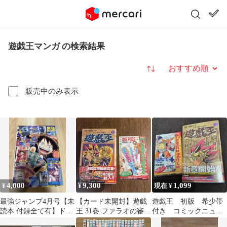
遊戯王マンガ の検索結果
並び替え
販売中のみ表示
4,000
9,300
1,099
¥
¥
現在 ¥
最強ジャンプ4月号【未
【カード未開封】遊戯
遊戯王 初版 希少帯
読本 付録全て有】ドラ
王 31巻 ファラオの審判
付き コミックニュー
ゴンボール 鬼滅の刃 遊
高橋和希 帯 コミッ
ス付き