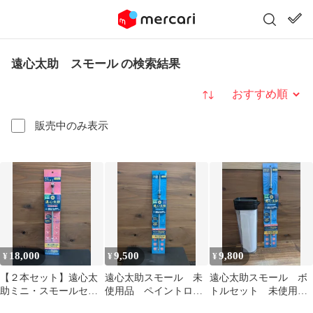
遠心太助 スモール の検索結果
並び替え
販売中のみ表示
18,000
9,500
9,800
¥
¥
¥
【２本セット】遠心太
遠心太助スモール 未
遠心太助スモール ボ
助ミニ・スモールセッ
使用品 ペイントロー
トルセット 未使用
ト 未使用品
ラー洗浄工具 塗装
品 ペイントローラー