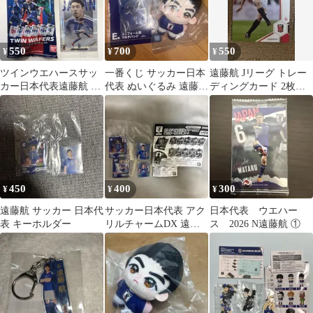
550
700
550
¥
¥
¥
ツインウエハースサッ
一番くじ サッカー日本
遠藤航 Jリーグ トレー
カー日本代表遠藤航 ア
代表 ぬいぐるみ 遠藤航
ディングカード 2枚セ
クリルチャームサッカ
セット
ット
ー日本代表No4
450
400
300
¥
¥
¥
遠藤航 サッカー 日本代
サッカー日本代表 アク
日本代表 ウエハー
表 キーホルダー
リルチャームDX 遠藤
ス 2026 N遠藤航 ①
航 堂安律 セット