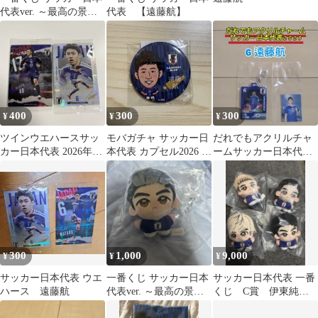
代表ver. ～最高の景色
代表 【遠藤航】
を2026～ C賞 遠藤
航
400
300
300
¥
¥
¥
ツインウエハースサッ
モバガチャ サッカー日
だれでもアクリルチャ
カー日本代表 2026年田
本代表 カプセル2026 第
ームサッカー日本代表
中碧 遠藤航
1弾 缶バッジ 遠藤航
2026【6遠藤航】新品未
開封品
300
1,000
9,000
¥
¥
¥
サッカー日本代表 ウエ
一番くじ サッカー日本
サッカー日本代表 一番
ハース 遠藤航
代表ver. ～最高の景色
くじ C賞 伊東純
を2026～ C賞 遠藤
也、堂安律、遠藤航、