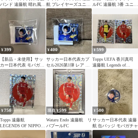
バンド 遠藤航 晴れ風オ
航 プレイヤーズユニフ
ルFC 遠藤航 3番 ユニフ
リジナル
ォームキーホルダー
ォーム
399
400
599
¥
¥
¥
【新品・未使用】サッ
サッカー日本代表カプ
Topps UEFA 香川真司
カー日本代表 モバガチ
セル2026第1弾 レア め
遠藤航 Legends of
ャ 遠藤航6 めじるしチ
じるしチャーム 遠藤航
Nippon 2枚
ャーム
750
599
500
¥
現在 ¥
¥
Topps 遠藤航
Wataru Endo 遠藤航 リ
サッカー日本代表 遠藤
LEGENDS OF NIPPON
バプールFC
航 缶バッジ モバガチャ
カード