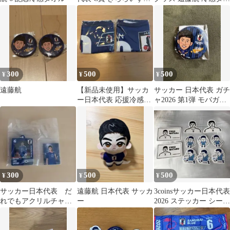
スコット 遠藤 航 三笘
ル 缶ホルダー
薫
300
500
500
¥
¥
¥
遠藤航
【新品未使用】サッカ
サッカー 日本代表 ガチ
ー日本代表 応援冷感タ
ャ2026 第1弾 モバガチ
オル 非売品 堂安
ャ 遠藤航 缶バッジ
律 遠藤航
300
500
500
¥
¥
¥
サッカー日本代表 だ
遠藤航 日本代表 サッカ
3coinsサッカー日本代表
れでもアクリルチャー
ー
2026 ステッカー シール
ム 遠藤航
遠藤航 ver.