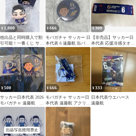
1,000
666
300
¥
¥
¥
他出品と同時購入で割
モバガチャ サッカー 日
【非売品】サッカー日
引可能！一番くじ サッ
本代表 6 遠藤航 缶バッ
本代表 応援冷感タオル
カー日本代表 遠藤航 マ
ジ 第1弾 2026
遠藤航選手 背番号6 キ
スコット
リン
500
666
333
¥
¥
¥
サッカー日本代表 2026
モバガチャ サッカー日
日本代表ウエハース
モバガチャ 遠藤航 缶
本代表 遠藤航 アクリル
遠藤航
バッジ めじるしアクセ
キーホルダー
サリー