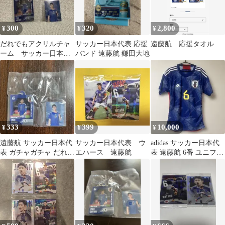
300
320
2,800
¥
¥
¥
だれでもアクリルチャ
サッカー日本代表 応援
遠藤航 応援タオル
ーム サッカー日本代
バンド 遠藤航 鎌田大地
表ver. 遠藤航 ガチ
ャ 新品未開封
333
399
10,000
¥
¥
¥
遠藤航 サッカー日本代
サッカー日本代表 ウ
adidas サッカー日本代
表 ガチャガチャ だれで
エハース 遠藤航
表 遠藤航 6番 ユニフォ
もアクリルチャームDX
ーム