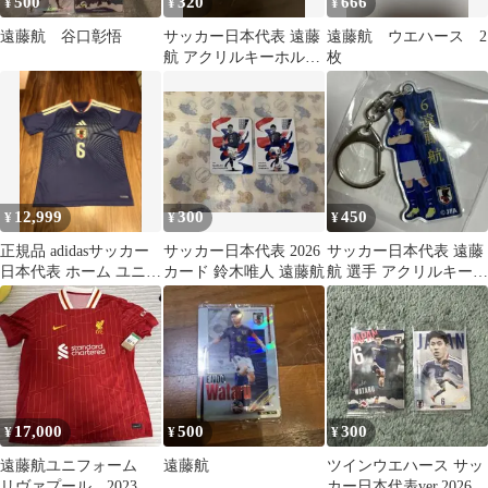
500
320
666
¥
¥
¥
遠藤航 谷口彰悟
サッカー日本代表 遠藤
遠藤航 ウエハース 2
航 アクリルキーホルダ
枚
ー
12,999
300
450
¥
¥
¥
正規品 adidasサッカー
サッカー日本代表 2026
サッカー日本代表 遠藤
日本代表 ホーム ユニフ
カード 鈴木唯人 遠藤航
航 選手 アクリルキーホ
ォーム半袖 XL 遠藤航
ルダー
17,000
500
300
¥
¥
¥
遠藤航ユニフォーム
遠藤航
ツインウエハース サッ
リヴァプール 2023〜
カー日本代表ver.2026