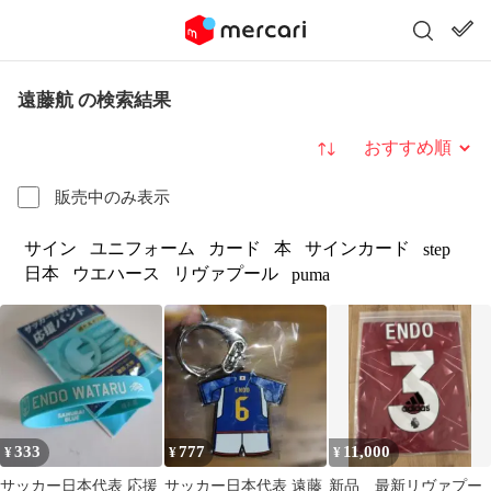
遠藤航 の検索結果
並び替え
販売中のみ表示
サイン
ユニフォーム
カード
本
サインカード
step
日本
ウエハース
リヴァプール
puma
333
777
11,000
¥
¥
¥
サッカー日本代表 応援
サッカー日本代表 遠藤
新品 最新リヴァプー