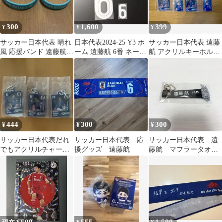
300
1,600
399
¥
¥
¥
サッカー日本代表 晴れ
日本代表2024-25 Y3 ホ
サッカー日本代表 遠藤
風 応援バンド 遠藤航
ーム 遠藤航 6番 ネーム
航 アクリルキーホルダ
堂安律
＆ナンバーセット
ー 2個セット
444
300
300
¥
¥
¥
サッカー日本代表だれ
サッカー日本代表 応
サッカー日本代表 遠
でもアクリルチャー
援グッズ 遠藤航
藤航 マフラータオル
ム 遠藤航 南野拓
ストラップ
実 鎌田大地 3種セッ
ト