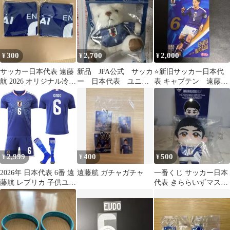
300
2,700
2,000
¥
¥
¥
サッカー日本代表 遠藤
新品 JFA公式 サッカ
⭐️新旧サッカー日本代
航 2026 オリジナル冷感
ー 日本代表 ユニフ
表 キャプテン 遠藤航
タオル 2個セット
ォームベアキーホルダ
板倉滉 ぷっちょカード
ー 遠藤航 ６
2枚セット
2,999
400
500
¥
¥
¥
2026年 日本代表 6番 遠
遠藤航 ガチャガチャ
一番くじ サッカー日本
藤航 レプリカ 子供ユニ
代表 きららいずマスコ
フォーム三点セット
ット C賞 遠藤航