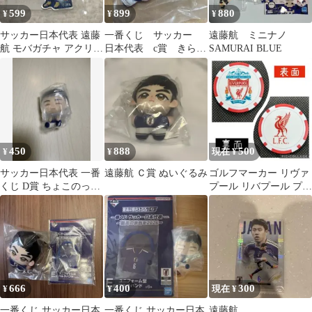
599
899
880
¥
¥
¥
サッカー日本代表 遠藤
一番くじ サッカー
遠藤航 ミニナノ
航 モバガチャ アクリル
日本代表 c賞 きらら
SAMURAI BLUE
キーホルダー
いずマスコット 遠藤
航
450
888
500
¥
¥
現在 ¥
サッカー日本代表 一番
遠藤航 Ｃ賞 ぬいぐるみ
ゴルフマーカー リヴァ
くじ D賞 ちょこのっこ
プール リバプール プレ
フィギュア 遠藤航
ミアリーグ 遠藤航所属
666
400
300
¥
¥
現在 ¥
一番くじ サッカー日本
一番くじ サッカー日本
遠藤航