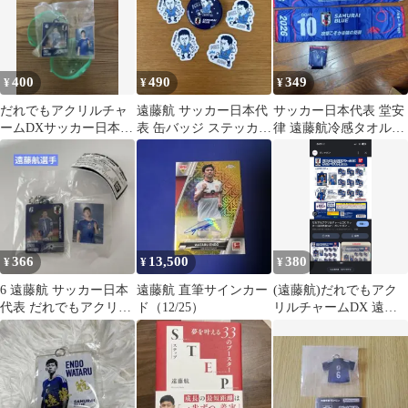
400
490
349
¥
¥
¥
だれでもアクリルチャ
遠藤航 サッカー日本代
サッカー日本代表 堂安
ームDXサッカー日本代
表 缶バッジ ステッカー
律 遠藤航冷感タオル
表遠藤航
セット
2026ストラップ缶ホル
ダー
366
13,500
380
¥
¥
¥
6 遠藤航 サッカー日本
遠藤航 直筆サインカー
(遠藤航)だれでもアク
代表 だれでもアクリル
ド（12/25）
リルチャームDX 遠藤
チャーム
航 日本代表