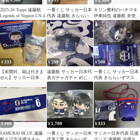
500
555
1,500
現在 ¥
¥
¥
2025-26 Topps 遠藤航
一番くじ サッカー日本
キリン勝利のハチマキ
Legends of Nippon LN-4
代表 遠藤航 きららいず
伊東純也 遠藤航 未使用
マスコット
品
333
599
500
¥
¥
¥
【未開封、箱は付きま
遠藤航 サッカー日本代
一番くじ サッカー日本
せん】サッカー日本代
表ガチャガチャ めじる
代表 きららいずマスコ
表 一番くじ D賞
しアクセサリー
ット C賞 遠藤航選手
遠藤航
300
1,700
333
¥
¥
¥
SAMURAI BLUE 遠藤
一番くじ サッカー日本
サッカー日本代表 応援
航 6 記念冷感タオル
代表 C賞 きららいずマ
グッズ 遠藤航 冷感タオ