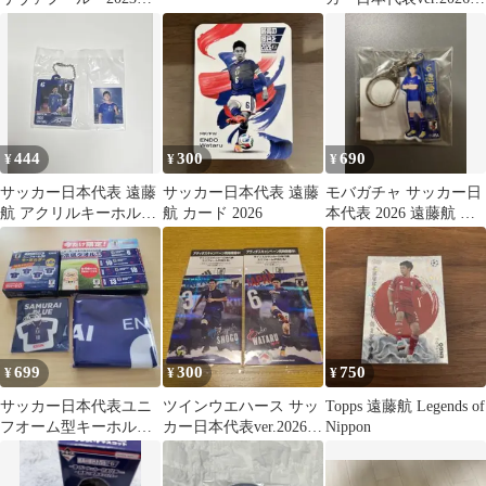
2024シーズン
遠藤航
444
300
690
¥
¥
¥
サッカー日本代表 遠藤
サッカー日本代表 遠藤
モバガチャ サッカー日
航 アクリルキーホルダ
航 カード 2026
本代表 2026 遠藤航 ア
ー
クリルキーホルダー レ
ア
699
300
750
¥
¥
¥
サッカー日本代表ユニ
ツインウエハース サッ
Topps 遠藤航 Legends of
フオーム型キーホルダ
カー日本代表ver.2026 2
Nippon
上田綺世 18 冷感タオル
枚セット 谷口彰悟/遠藤
遠藤 航 6
航