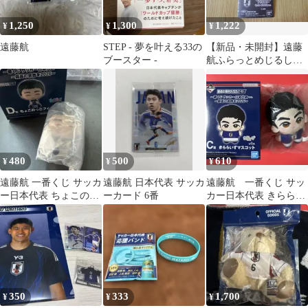
1,250
1,300
1,222
¥
¥
¥
遠藤航
STEP - 夢を叶える33の
【新品・未開封】遠藤
ブースター -
航ふらっとめじるしア
クセサリーサッカー日
本代表ver.
480
500
610
¥
¥
¥
遠藤航 一番くじ サッカ
遠藤航 日本代表 サッカ
遠藤航 一番くじ サッ
ー日本代表 ちょこのっ
ーカード 6番
カー日本代表 きららい
こフィギュア
ずマスコット C賞
350
333
1,700
¥
¥
¥