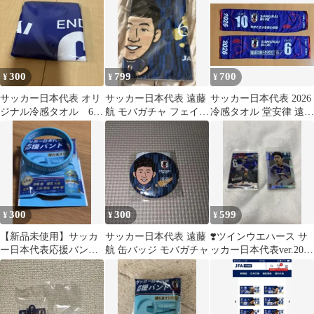
航
南野拓実 4種セット
300
799
700
¥
¥
¥
サッカー日本代表 オリ
サッカー日本代表 遠藤
サッカー日本代表 2026
ジナル冷感タオル 6
航 モバガチャ フェイス
冷感タオル 堂安律 遠藤
遠藤航
タオル
航 2枚セット
300
300
599
¥
¥
¥
【新品未使用】サッカ
サッカー日本代表 遠藤
❣️ツインウエハース サ
ー日本代表応援バンド
航 缶バッジ モバガチャ
ッカー日本代表ver.2026
晴れ風オリジナル 遠
遠藤航 2種セット❣️
藤航選手