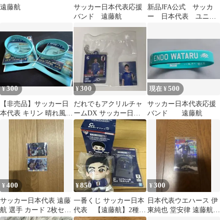
遠藤航
サッカー日本代表応援
新品JFA公式 サッカ
バンド 遠藤航
ー 日本代表 ユニフ
ォームベアキーホルダ
ー 遠藤航 6
300
300
500
¥
¥
現在 ¥
【非売品】サッカー日
だれでもアクリルチャ
サッカー日本代表応援
本代表 キリン 晴れ風
ームDX サッカー日本
バンド 遠藤航
応援バンド 鎌田大地 遠
代表 遠藤航
藤航
おまけステッカー付
400
850
300
¥
¥
¥
サッカー日本代表 遠藤
一番くじ サッカー日本
日本代表ウエハース 伊
航 選手 カード 2枚セッ
代表 【遠藤航】2種セ
東純也 堂安律 遠藤航
ト
ット
佐野海舟 渡辺剛