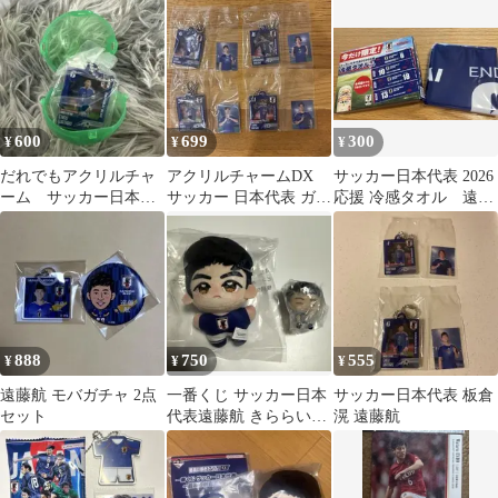
600
699
300
¥
¥
¥
だれでもアクリルチャ
アクリルチャームDX
サッカー日本代表 2026
ーム サッカー日本代
サッカー 日本代表 ガチ
応援 冷感タオル 遠藤
表 遠藤航
ャガチャ
航
888
750
555
¥
¥
¥
遠藤航 モバガチャ 2点
一番くじ サッカー日本
サッカー日本代表 板倉
セット
代表遠藤航 きららいず
滉 遠藤航
マスコット・ちょこの
っこフィギュア