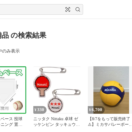
備品 の検索結果
中のみ表示
330
6,700
¥
¥
ムベース 投球
ニッタク Nittaku 卓球 ゼ
【8/7をもって販売終了
ーニング 置き
ッケンピン タッキュウ
⚠️】ミカサバレーボール
ームプレート
アクセサリー ゼッケン止
号球 袋付き