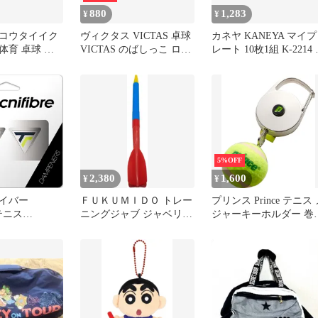
880
1,283
¥
¥
コウタイイク
ヴィクタス VICTAS 卓球
カネヤ KANEYA マイプ
体育 卓球 軽
VICTAS のばしっこ ロー
レート 10枚1組 K-2214
卓球仕切りフェ
ラー ラバー貼り 補助 メ
校体育器具 学校備品 器
ー 部活 クラ
ンテナンス用品 カスタマ
具 学校 体育 部活 授業 
ーブルテニス
イズ お手入れ 仕上げ ラ
動会 体育祭 レクリエー
習 学校 体育
ケット 部活 クラブ チー
ション K2214 YL 黄
人 トレーニン
ム サークル 801250 -
試合 大会
5%OFF
2,380
1,600
¥
¥
イバー
ＦＵＫＵＭＩＤＯ トレー
プリンス Prince テニス
e テニス
ニングジャブ ジャベリン
ジャーキーホルダー 巻
P NEON 振動
野球 用品 グランド 練習
尺 ストラップ テニスボ
プナー ネオン
道具 体幹 芝生 陸上 槍投
ール カラビナ 目印 計
 ラケット備品
げ 230g (ブルー 単品)
可能 備品 部活 クラブ
ブ活動 サーク
動 サークル チーム お
スクール
い プレゼント PA331 165
EON ネオン
ブラック