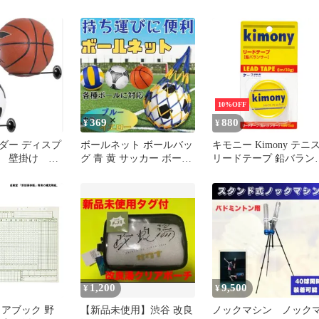
活 自主練
スパイク バッシュ 便利
40mm 40+ ホワイト 白 
球ボール トレーニング
多球練習 部活 クラブ 
合前 予備 コスパ 耐久
卓球台 ラケット ラバー
ユニフォーム シューズ
ウェア ピンポン玉 初心
者 上級者 A
10%OFF
369
880
¥
¥
ダー ディスプ
ボールネット ボールバッ
キモニー Kimony テニ
 壁掛け 保
グ 青 黄 サッカー ボール
リードテープ 鉛バラン
ト 壁掛けボー
収納 持ち運びバスケ バ
ー ラケット備品 部活 
レ
ラブ活動 サークル
KBN260 シルバー
1,200
9,500
¥
¥
コアブック 野
【新品未使用】渋谷 改良
ノックマシン ノック