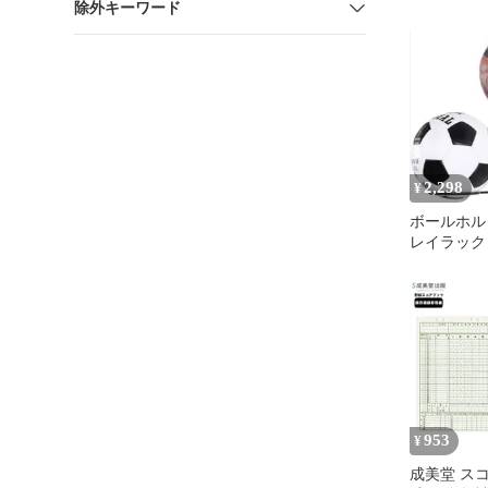
除外キーワード
イク 部
C165
2,298
¥
ボールホル
レイラック
管用 2セッ
ルラック
953
¥
成美堂 ス