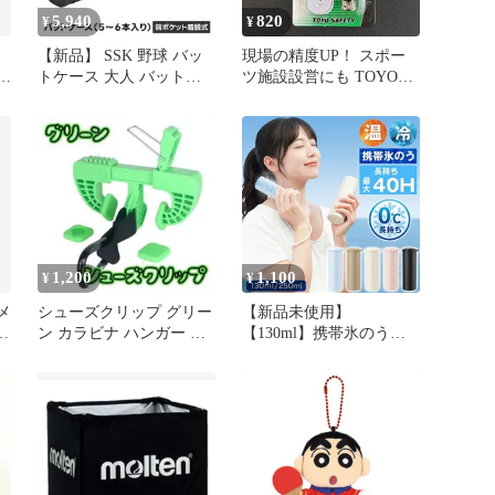
5,940
820
¥
¥
【新品】 SSK 野球 バッ
現場の精度UP！ スポー
 学
トケース 大人 バット入
ツ施設設営にも TOYO
れ 大容量 5本用 6本用 軟
SAFETY ホームプラム
運
式 硬式 肩掛け ショルダ
No.24 下げ振り
ー ノックバット収納可能
ジュニア 少年野球 一般
大人 チーム 備品 記念品
ソフトボール チーム 部
活 クラブ 野球用品 エス
エスケイ bh5004
1,200
1,100
¥
¥
 メ
シューズクリップ グリー
【新品未使用】
き
ン カラビナ ハンガー 靴
【130ml】携帯氷のう
スパイク バッシュ 便利
130ml 真空断熱 アイスボ
測
トル 氷のう 氷嚢 保冷ボ
活
トル 魔法瓶 冷却 冷感 冷
揃
温兼用 シリコン 最大約
40時間 スポーツ 部活 ア
イシング クールダウン
熱中症対策 暑さ対策 猛