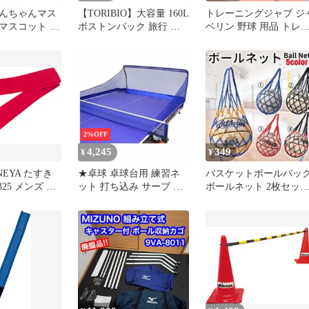
んちゃんマス
【TORIBIO】大容量 160L
トレーニングジャブ ジ
マスコット 卓
ボストンバック 旅行 キ
ベリン 野球 用品 トレ
ャンプ 多機能 紫
ニング グランド 練習道
具 槍投げ ジャベリック
スロー 230g 単品
2%OFF
4,245
349
¥
¥
NEYA たすき
★卓球 卓球台用 練習ネ
バスケットボールバッ
325 メンズ レ
ット 打ち込み サーブ ス
ボールネット 2枚セッ
学校体育器具
マッシュ 練習 簡単取り
5号 6号 7号対応 ボール
ッズ 小物 学
付け 卓球設備 取付ネッ
体育 運動会 部
ト 練習用 集球ネット 卓
エーション
球備品 回収ネット
赤