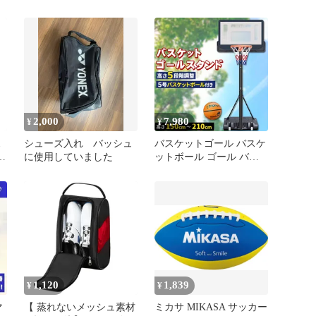
卓
測可能 テニスボール 部
センチ/メートル/フィー
活 クラブ活動 サークル
ト リール・持ち手付き
試
学校 授業 体育 備品 球技
テープメジャー 巻き尺
性
大会 運動会 器具 準備 レ
巻尺 ロング 長尺 スケー
クリエーション 学生
ル 野球 ソフトボール サ
TAC8203 303 イエロー
ッカー 陸上 計測 測量 工
事 学校 運動会 体育 部活
グラウンド BBCH
2,000
7,980
¥
¥
ス
シューズ入れ バッシュ
バスケットゴール バスケ
サ
に使用していました
ットボール ゴール バス
ク
ケット ゴール スタンド
子供 大人 キッズ ジュニ
ア 小学生 5号球 7号球 家
庭用 自主練 バスケ 持ち
運び 部活 室内 室外 練習
屋内 屋外 外用 こども 中
学生
1,120
1,839
¥
¥
マ
【 蒸れないメッシュ素材
ミカサ MIKASA サッカー