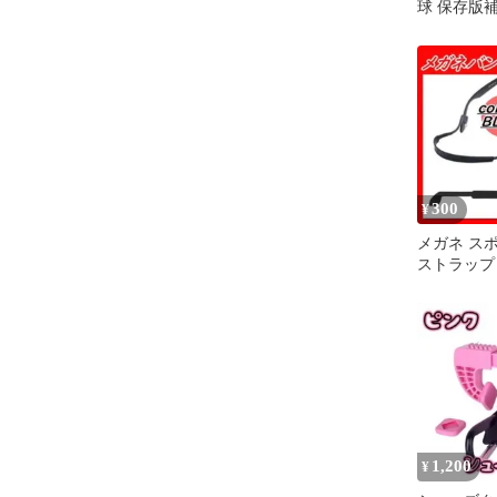
球 保存版補
成美堂スポ
追加用紙 
野球スコア
野球 試合 
ット対応
300
¥
メガネ ス
ストラップ
レ防止 部活
1,200
¥