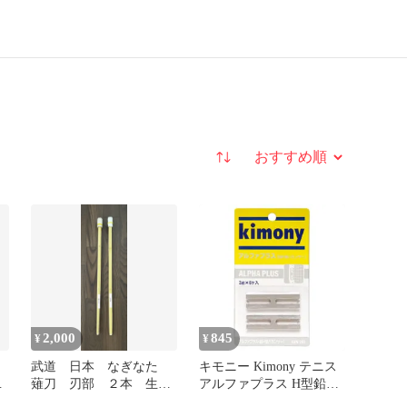
並び替え
2,000
845
¥
¥
武道 日本 なぎなた
キモニー Kimony テニス
4
薙刀 刃部 ２本 生涯
アルファプラス H型鉛バ
スポーツ 習い事 教
ランサー 簡単に貼れる