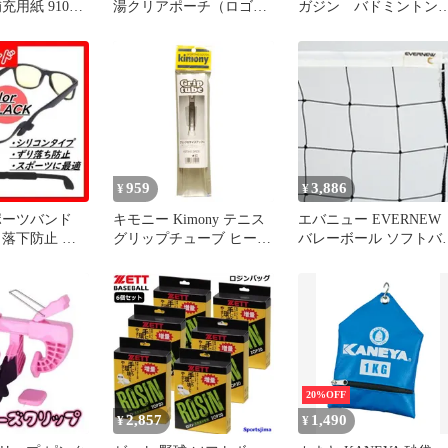
充用紙 9107
湯クリアポーチ（ロゴ）
ガジン バドミント
ーツ出版 A4版
サウナチャンスステッカ
シャトル ノック ジ
バインダー式
ーつき
ニア 部活
ブック 部活
練習 ゆうパケ
959
3,886
¥
¥
ポーツバンド
キモニー Kimony テニス
エバニュー EVERNEW
 落下防止 ズ
グリップチューブ ヒート
バレーボール ソフトバレ
 クラブ
チューブ ラケット備品
ーネットSV102 学校体
部活 クラブ活動 サーク
体育 部活 授業 クラブ 
ル KST315 -
ーム 有結節 ソフトバレ
ー用 バレーネット
EKE048 -
20%OFF
2,857
1,490
¥
¥