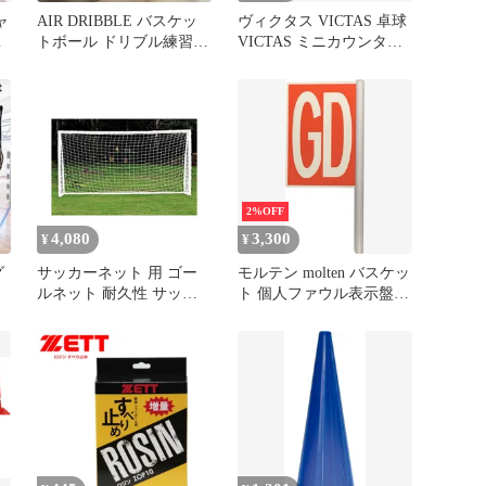
ャ
AIR DRIBBLE バスケッ
ヴィクタス VICTAS 卓球
ー
トボール ドリブル練習用
VICTAS ミニカウンター
具
VICTAS MINICOUNTER
得点板 試合 部活 設備 備
品 804010 -
2%OFF
4,080
3,300
¥
¥
グ
サッカーネット 用 ゴー
モルテン molten バスケッ
ト
ルネット 耐久性 サッカ
ト 個人ファウル表示盤
ー練習 サッカー用品 家
GD 審判 オフィシャル フ
庭 学校 施設 ４サイズ
ァール表示 試合 反則 ゲ
(12X6FT)
ームディスクォリフィケ
ーション 試合失格 部活
クラブ活動 サークル
BFNFGD -