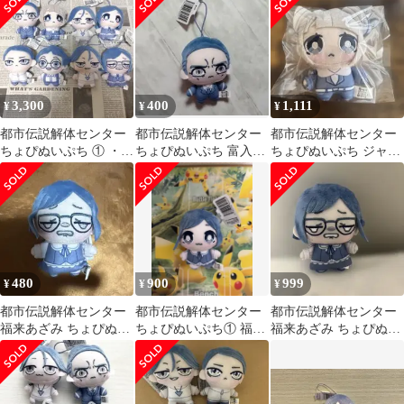
渉
数在庫有
3,300
400
1,111
¥
¥
¥
都市伝説解体センター
都市伝説解体センター
都市伝説解体センター
ちょぴぬいぷち ① ・②
ちょぴぬいぷち 富入順
ちょぴぬいぷち ジャス
全8種 セット フリュー
蔵 マスコット
ミン
480
900
999
¥
¥
¥
都市伝説解体センター
都市伝説解体センター
都市伝説解体センター
福来あざみ ちょぴぬい
ちょぴぬいぷち① 福来
福来あざみ ちょぴぬい
ぷち
あざみ
ぷち