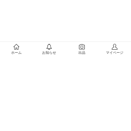
メルカリについて
ホーム
お知らせ
出品
マイページ
会社概要（運営会社）
採用情報
プレスリリース
公式ブログ
プレスキット
メルカリUS
メルカリShops
m department（エムデパ）
ヘルプ
ヘルプセンター（ガイド・お問い合わせ）
メルカリShopsでショップを開設する
メルカリShops ショップ管理画面にログイン