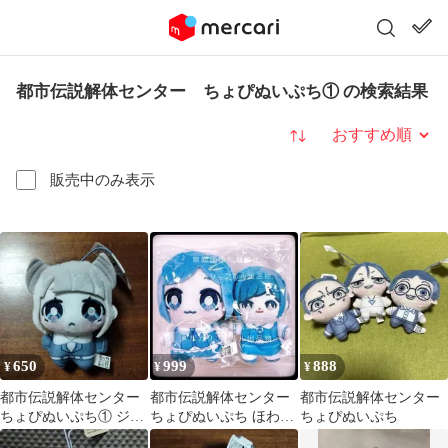
都市伝説解体センター ちょぴぬいぷち① の検索結果
並び替え
販売中のみ表示
650
999
888
¥
¥
¥
都市伝説解体センター
都市伝説解体センター
都市伝説解体センター
ちょぴぬいぷち① ジャ
ちょぴぬいぷち ほわぬ
ちょぴぬいぷち
スミン
い 福来あざみ 2点セッ