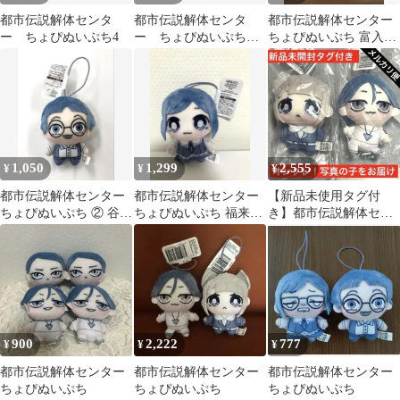
都市伝説解体センタ
都市伝説解体センタ
都市伝説解体センター
ー ちょぴぬいぷち4
ー ちょぴぬいぷち 2
ちょぴぬいぷち 富入順
種セット
蔵 マスコット
1,050
1,299
2,555
¥
¥
¥
都市伝説解体センター
都市伝説解体センター
【新品未使用タグ付
ちょぴぬいぷち ② 谷原
ちょぴぬいぷち 福来あ
き】都市伝説解体セン
きのこ 1種
ざみ
ター ちょぴぬいぷち
① 廻屋渉 ジャスミ
ン
900
2,222
777
¥
¥
¥
都市伝説解体センター
都市伝説解体センター
都市伝説解体センター
ちょぴぬいぷち
ちょぴぬいぷち
ちょぴぬいぷち