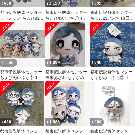
630
3,199
399
¥
¥
¥
都市伝説解体センター
都市伝説解体センター
都市伝説解体センター
ジャスミン ちょぴぬい
ちょぴぬいぷち① 4種
ちょぴぬいぷち 山田ガ
ぷち
廻屋渉福来あざみジャ
スマスク
スミン富入順蔵
1,666
1,099
790
¥
¥
¥
都市伝説解体センター
都市伝説解体センター
都市伝説解体センター
ちょぴぬいぷち① 3種8
福来あざみ ちょぴぬい
ちょぴぬいぷち② 山田
体セット
ぷち
ガスマスク
650
1,988
980
¥
¥
¥
都市伝説解体センター
都市伝説解体センター
都市伝説解体センター