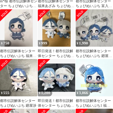
m*様 都市伝説解体セン
都市伝説解体センター
都市伝説解体センター
ター ちょぴぬいぷち①
福来あざみ ちょぴぬい
ちょぴぬいぷち 富入順
4種
ぷち
蔵 マスコット
750
999
1,990
¥
¥
¥
都市伝説解体センター
即日発送！都市伝説解
都市伝説解体センター
ちょぴぬいぷち 福来あ
体センター ちょぴぬい
ちょぴぬいぷち 廻屋
ざみ
ぷち① ジャスミン 廻屋
渉 福来あざみ ジャ
渉
スミン
555
1,200
3,066
¥
¥
¥
都市伝説解体センター
即日発送！都市伝説解
都市伝説解体センター
ちょぴぬいぷち 廻屋渉
体センター ちょぴぬい
ちょぴぬいぷち1 福来
ぷち① ジャスミン 廻屋
あざみ ぬいぐるみ ※複