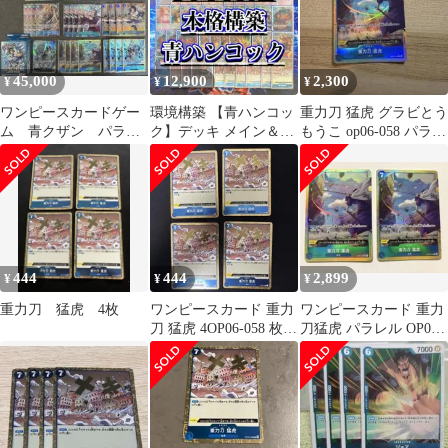
45,000
12,900
2,300
¥
¥
¥
ワンピースカードゲー
環境構築 【青ハンコッ
重力刀 猛虎 グラビとう
ム 青クザン パラレ
ク】デッキ メイン＆ド
もうこ op06-058 パラレ
ルまとめ売り
ン＆二重スリーブ
ル 1枚
444
444
2,899
¥
¥
¥
重力刀 猛虎 4枚
ワンピースカード 重力
ワンピースカード 重力
刀 猛虎 4OP06-058 枚セ
刀猛虎 パラレル OP06-
ット
058 2枚