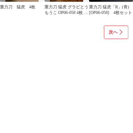
重力刀 猛虎 4枚
重力刀 猛虎 グラビとう
重力刀 猛虎「R」(青)
もうこ OP06-058 4枚 ホ
[OP06-058] 4枚セット
イル 青
次へ