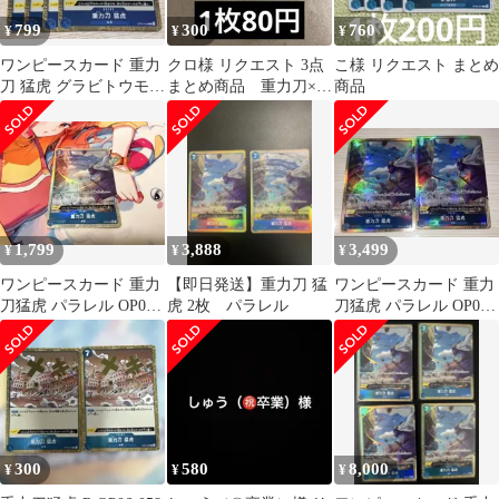
799
300
760
¥
¥
¥
ワンピースカード 重力
クロ様 リクエスト 3点
こ様 リクエスト まとめ
刀 猛虎 グラビトウモウ
まとめ商品 重力刀×2
商品
コ4枚セット OP06-058
残り1ずつ
1,799
3,888
3,499
¥
¥
¥
ワンピースカード 重力
【即日発送】重力刀 猛
ワンピースカード 重力
刀猛虎 パラレル OP06-
虎 2枚 パラレル
刀猛虎 パラレル OP06-
058
058
300
580
8,000
¥
¥
¥