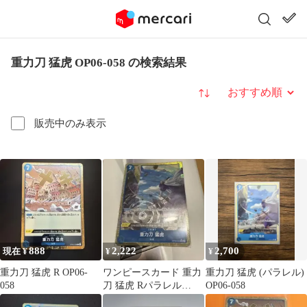
重力刀 猛虎 OP06-058 の検索結果
並び替え
販売中のみ表示
888
2,222
2,700
現在 ¥
¥
¥
重力刀 猛虎 R OP06-
ワンピースカード 重力
重力刀 猛虎 (パラレル)
058
刀 猛虎 Rパラレル
OP06-058
OP06-058