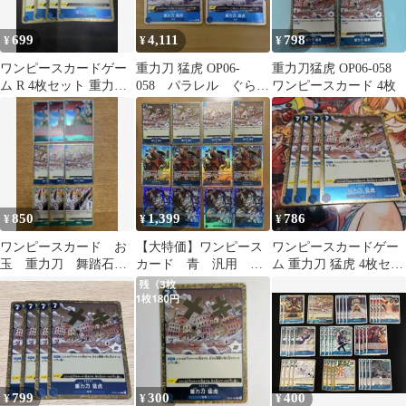
699
4,111
798
¥
¥
¥
ワンピースカードゲー
重力刀 猛虎 OP06-
重力刀猛虎 OP06-058
ム R 4枚セット 重力刀
058 パラレル ぐらび
ワンピースカード 4枚
猛虎 OP06-058
とうもうこ 2枚セット
850
1,399
786
¥
¥
¥
ワンピースカード お
【大特価】ワンピース
ワンピースカードゲー
玉 重力刀 舞踏石
カード 青 汎用 白
ム 重力刀 猛虎 4枚セッ
各3枚セット
ひげ海賊団 ニューゲ
ト
ート おでん 猛虎
799
300
400
¥
¥
¥