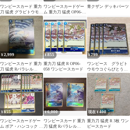
ワンピースカード 重力
ワンピースカードゲー
青クザン デッキパーツ
刀 猛虎 グラビトウモウ
ム 重力刀 猛虎 OP06-
コ 4枚セット OP06-
058
058
2,999
855
799
¥
¥
¥
ワンピースカード 重力
重力刀 猛虎 R OP06-
ワンピース グラビト
刀 猛虎 Rパラレル
058 ワンピースカード
ウモウコぐらびとうも
OP06-058
うこ 重力刀 猛虎 4枚
OP06-058
855
6,000
400
¥
¥
現在 ¥
ワンピースカードゲー
ワンピースカード 重力
重力刀 猛虎 R 3枚 ワン
ム ボア・ハンコック デ
刀 猛虎 Rパラレル
ピースカード