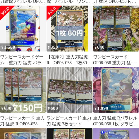
刀猛虎 パラレル OP06-
虎 パラレル ワンピ
刀 猛虎 OP06-058 R パ
058
ース カードゲーム
ラレル
1,500
350
640
¥
¥
¥
ワンピースカードゲー
【在庫2】重力刀猛虎
ワンピースカード
ム 重力刀 猛虎 パラレ
R OP06-058 1枚80
OP06-058 重力刀 猛虎 3
ル OP06-058
円 匿名発送
枚
630
600
1,999
¥
¥
¥
ワンピースカード 重力
ワンピースカード 重力
重力刀 猛虎 Rパラレル
刀 猛虎 R OP06-058
刀 猛虎 3枚セット
OP06-058 1枚 グラビと
うもうこ