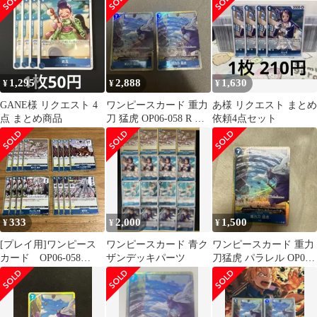
ウモウコ 4枚
1,295
2,888
1,630
¥
¥
¥
GANE様 リクエスト 4
ワンピースカード 重力
あ様 リクエスト まとめ
点 まとめ商品
刀 猛虎 OP06-058 R パ
依頼4点セット
ラレル 2枚セット
333
2,000
1,500
¥
¥
¥
[プレイ用]ワンピース
ワンピースカード 青ク
ワンピースカード 重力
カード OP06-058
ザンデッキパーツ
刀猛虎 パラレル OP06-
OP07-056 他 N106
058