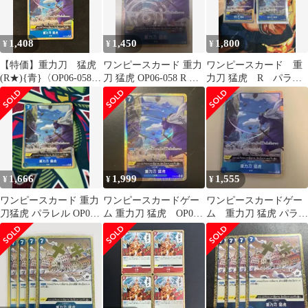
1,408
1,450
1,800
¥
¥
¥
【特価】重力刀 猛虎
ワンピースカード 重力
ワンピースカード 重
(R★){青}〈OP06-058〉
刀 猛虎 OP06-058 R パ
力刀 猛虎 R パラレ
[プレミアムブースター
ラレル
ル OP06-058
ONE PIECE CARD THE
BEST vol.2【PRB-02】]
1,666
1,999
1,555
¥
¥
¥
ワンピースカード 重力
ワンピースカードゲー
ワンピースカードゲー
刀猛虎 パラレル OP06-
ム 重力刀 猛虎 OP06-
ム 重力刀 猛虎 パラレ
058
058
ル OP06-058