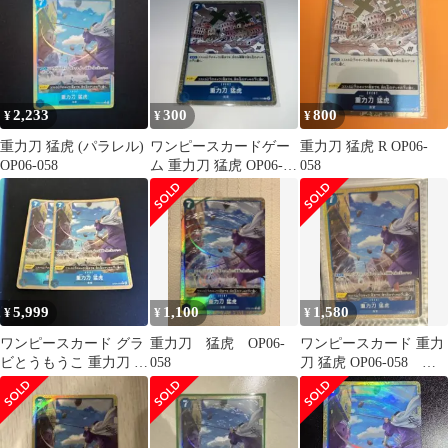
2,233
300
800
¥
¥
¥
重力刀 猛虎 (パラレル)
ワンピースカードゲー
重力刀 猛虎 R OP06-
OP06-058
ム 重力刀 猛虎 OP06-
058
058
5,999
1,100
1,580
¥
¥
¥
ワンピースカード グラ
重力刀 猛虎 OP06-
ワンピースカード 重力
ビとうもうこ 重力刀 猛
058
刀 猛虎 OP06-058 パ
虎 パラレル OP06-058
ラレル