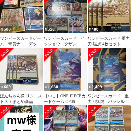
500
550
488
¥
¥
¥
ワンピースカードゲー
ワンピースカード イ
ワンピースカード 重力
ム 青黄ナミ デッキ
ッショウ クザン サ
刀 猛虎 4枚セット
パーツまとめ品
カズキ 重力刀猛虎
OP06-058
ヒナ まとめ売り
600
1,680
2,499
¥
¥
¥
ぽんちゃん様 リクエス
【中古】ONE PIECEカ
ワンピースカード 重
ト 2点 まとめ商品
ードゲーム OP06-
力刀猛虎 パラレル
058[R]：(パラレル)重力
青クザン デッキパー
刀 猛虎(新規イラスト
ツ OP06-058
版)