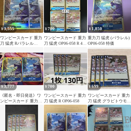
3,555
700
1,850
¥
¥
¥
ワンピースカード 重力
ワンピースカード 重力
重力刀 猛虎 (パラレル)
刀 猛虎 Rパラレル
刀 猛虎 OP06-058 R 4枚
OP06-058 特価
OP06-058
セット
3,777
700
699
¥
¥
¥
《匿名・即日発送》ワ
ワンピースカード 重力
ワンピースカード 重力
ンピースカード 重力
刀 猛虎 R OP06-058
刀 猛虎 グラビトウモウ
刀 猛虎(パラレ
コ 4枚セット OP06-
ル)OP06-058
058