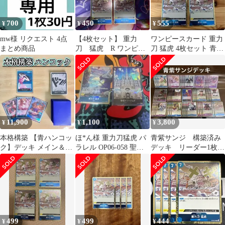
700
450
555
¥
¥
¥
mw様 リクエスト 4点
【4枚セット】 重力
ワンピースカード 重力
まとめ商品
刀 猛虎 R ワンピー
刀 猛虎 4枚セット 青デ
スカードゲーム
ッキ強化パーツ
11,900
1,100
3,800
¥
¥
¥
本格構築 【青ハンコッ
ほ*ん様 重力刀猛虎 パ
青紫サンジ 構築済み
ク】デッキ メイン＆ド
ラレル OP06-058 聖地
デッキ リーダー1枚＋
ン＆二重スリーブ
マリージョパラレル
カード50枚
op0
499
499
444
¥
¥
¥