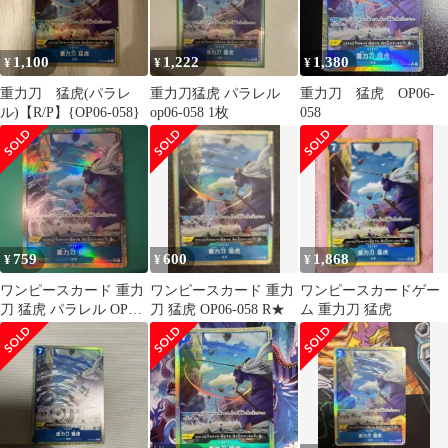
1,100
1,222
1,380
¥
¥
¥
重力刀 猛虎(パラレ
重力刀猛虎 パラレル
重力刀 猛虎 OP06-
ル)【R/P】{OP06-058}
op06-058 1枚
058
759
600
1,868
¥
¥
¥
ワンピースカード 重力
ワンピースカード 重力
ワンピースカードゲー
刀 猛虎 パラレル OP06-
刀 猛虎 OP06-058 R★
ム 重力刀 猛虎
058