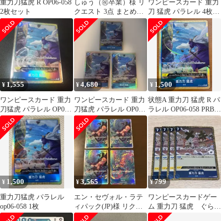
重力刀猛虎 R OP06-058
しゅう（㊗️卒業）様 リ
ワンピースカード 重力
2枚セット
クエスト 3点 まとめ商
刀 猛虎 パラレル 4枚セ
品
ット
1,555
4,680
1,500
¥
¥
¥
ワンピースカード 重力
ワンピースカード 重力
状態A 重力刀 猛虎 R パ
刀猛虎 パラレル OP06-
刀猛虎 パラレル OP06-
ラレル OP06-058 PRB02
058
058 3枚
★ ONE PIECE ワンピ
ースカードゲーム
1,500
3,565
799
¥
¥
¥
重力刀猛虎 パラレル
エン・セヴォル・ラテ
ワンピースカードゲー
op06-058 1枚
ィパック(JP)様 リクエ
ム 重力刀 猛虎 ぐらび
スト 2点 まとめ商品
とうもうこ グラビト