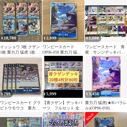
ッキパーツ まとめ売り
OP06-058
10,700
2,899
1,600
¥
¥
¥
イッショウ 3枚 クザン
ワンピースカード
ワンピースカード 青
1枚 重力刀 猛虎 1枚 モ
OP06-058 重力刀 猛虎
紫 サンジデッキパー
ンキー・D・ガープ 1枚
グラビとうもうこ r パ
ツ
ラレル
799
5,999
3,450
¥
¥
¥
ワンピースカード グラ
【青クザン】デッキパ
重力刀 猛虎(★R/パラレ
ビトウモウコ 重力刀
ーツ フルセット 全20
ル)(OP06-058)
猛虎 4枚セット OP06-
種4枚 ST-33対応
[illust.kankurou]
058