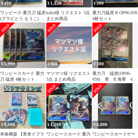
499
1,150
300
¥
¥
¥
ワンピース 重力刀 猛虎
kaIto様 リクエスト 3点
重力刀猛虎 R OP06-058
(グラビとう もうこ) R
まとめ商品
4枚セット
OP06-058 ４枚セット
5,999
960
300
¥
¥
¥
ワンピースカード 重力
マツマツ様 リクエスト
重力刀 猛虎(OP06-
刀 猛虎 4枚セット
3点 まとめ商品
058) 青 R 海軍 4枚
セット
9,800
1,200
4,800
¥
¥
¥
本格構築 【青単ドフラ
ワンピースカード 重力
ワンピースカードゲー