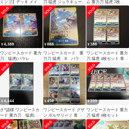
ミンゴ】デッキ メイン
刀 猛虎 ジュラキュー
ム 重力刀 猛虎 2枚
＆ドン＆二重スリーブ
ル・ミホーク
OP06-058 パラレル
4,380
888
388
¥
¥
¥
ワンピースカード 重力
ワンピースカード 重
ワンピースカード 重力
刀 猛虎(パラレ
力刀 猛虎 R パラレ
刀 猛虎 4枚セット 青デ
ル)OP06-058 2枚
ル OP06-058
ッキ強化パーツ
4,444
450
399
¥
¥
¥
さ*認様 ワンピースカ
ワンピースカード グザ
ワンピースカード 重力
ード 重力刀 猛虎(パ
ン ボルサリーノ 青 デ
刀 猛虎 4枚セット
ラレル)OP06-058
ッキパーツ 14点 まとめ
売り