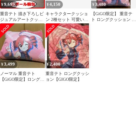
9,699
4,150
3,480
¥
¥
¥
重音テト 描き下ろしビ
キャラクタークッショ
【GiGO限定】 重音テ
ジュアルアートクッシ
ン 2種セット 可愛い重
ト ロングクッション ノ
ョン 全3種セット まと
音テト 価格の相談OK
ーマル 通常
め売り
3,499
2,400
¥
¥
ノーマル 重音テト
重音テト ロングクッシ
【GiGO限定】ロングク
ョン【GIGO限定】
ッション