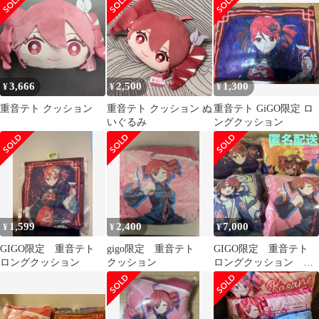
3,666
2,500
1,300
¥
¥
¥
重音テト クッション
重音テト クッション ぬ
重音テト GiGO限定 ロ
いぐるみ
ングクッション
1,599
2,400
7,000
¥
¥
¥
GIGO限定 重音テト
gigo限定 重音テト
GIGO限定 重音テト
ロングクッション
クッション
ロングクッション 全
４種