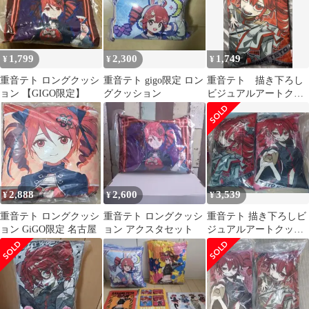
1,799
2,300
1,749
¥
¥
¥
重音テト ロングクッシ
重音テト gigo限定 ロン
重音テト 描き下ろし
ョン 【GIGO限定】
グクッション
ビジュアルアートクッ
ション 単品
2,888
2,600
3,539
¥
¥
¥
重音テト ロングクッシ
重音テト ロングクッシ
重音テト 描き下ろしビ
ョン GiGO限定 名古屋
ョン アクスタセット
ジュアルアートクッシ
ョン 2種セット