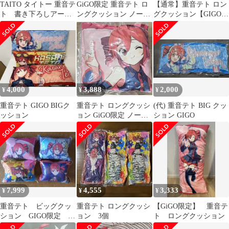
TAITO タイトー 重音テ
GiGO限定 重音テト ロ
【通常】重音テト ロン
ト 書き下ろしアート
ングクッション ノーマ
グクッション【GIGO限
クッション 一つ 未開封
ル
定】
4,000
3,888
2,000
¥
¥
¥
重音テト GIGO BIGク
重音テト ロングクッシ
(代) 重音テト BIG クッ
ッション
ョン GiGO限定 ノーマ
ション GIGO
ル
7,999
4,555
3,333
¥
¥
¥
重音テト ビッグクッ
重音テト ロングクッシ
【GiGO限定】 重音テ
ション GIGO限定 4
ョン 3個
ト ロングクッション
種コンプリート