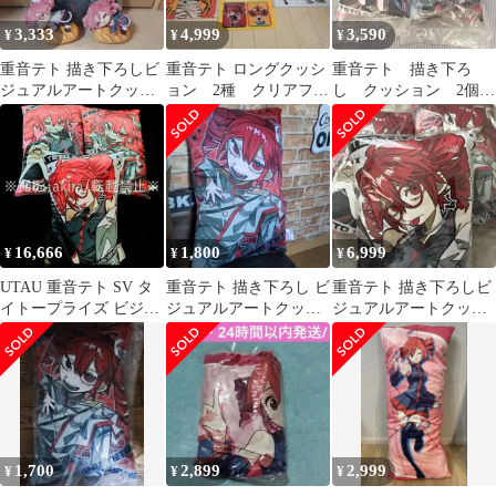
3,333
4,999
3,590
¥
¥
¥
重音テト 描き下ろしビ
重音テト ロングクッシ
重音テト 描き下ろ
ジュアルアートクッシ
ョン 2種 クリアファ
し クッション 2個セ
ョン + ぬいぐるみ
イル 4枚
ット SV ノーマル
16,666
1,800
6,999
¥
¥
¥
UTAU 重音テト SV タ
重音テト 描き下ろし ビ
重音テト 描き下ろしビ
イトープライズ ビジュ
ジュアルアートクッシ
ジュアルアートクッシ
アルアートクッション
ョン
ョン 全3種セット
全3種
1,700
2,899
2,999
¥
¥
¥