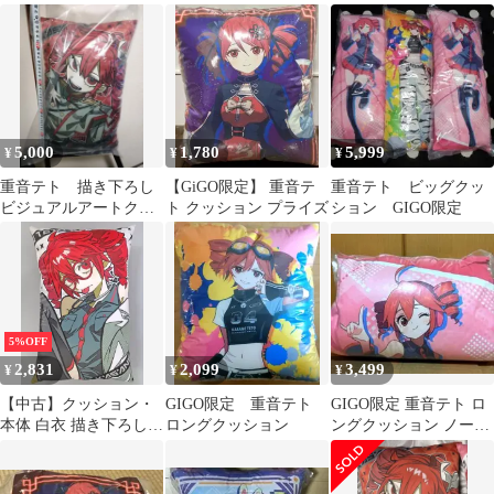
ョン
ョン SV ver.
ョン 全3種セット まと
め売り
5,000
1,780
5,999
¥
¥
¥
重音テト 描き下ろし
【GiGO限定】 重音テ
重音テト ビッグクッ
ビジュアルアートクッ
ト クッション プライズ
ション GIGO限定
ション
5%OFF
2,831
2,099
3,499
¥
¥
¥
【中古】クッション・
GIGO限定 重音テト
GIGO限定 重音テト ロ
本体 白衣 描き下ろしビ
ロングクッション
ングクッション ノーマ
ジュアルアートクッシ
ル
ョン 「重音テト」