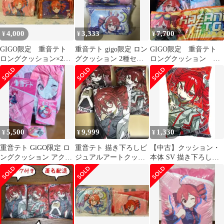
4,000
3,333
7,700
¥
¥
¥
GIGO限定 重音テト
重音テト gigo限定 ロン
GIGO限定 重音テト
ロングクッション×2
グクッション 2種セッ
ロングクッション 全
コメント大歓迎 価格
ト
４種セット
の相談OK
5,500
9,999
1,330
¥
¥
¥
重音テト GiGO限定 ロ
重音テト 描き下ろしビ
【中古】クッション・
ングクッション アクリ
ジュアルアートクッシ
本体 SV 描き下ろしビ
ルスタンド 缶バッジ 4
ョン 全3種まとめ売り
ジュアルアートクッシ
点セット
ョン 「重音テト」