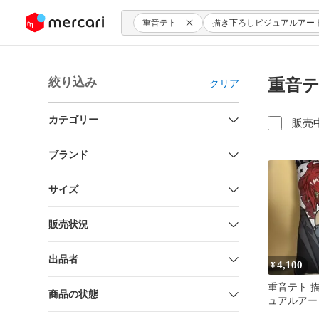
ンツにスキップ
重音テト
描き下ろしビジュアルアー
絞り込み
重音テ
クリア
カテゴリー
販売
ブランド
サイズ
販売状況
出品者
4,100
¥
重音テト 
商品の状態
ュアルアー