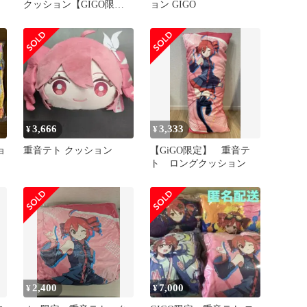
クッション【GIGO限
ョン GIGO
定】
3,666
3,333
¥
¥
ョ
重音テト クッション
【GiGO限定】 重音テ
ト ロングクッション
2,400
7,000
¥
¥