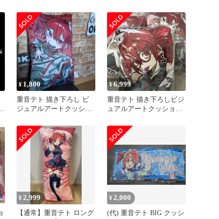
ト SV ノーマル
2種セット
1,800
6,999
¥
¥
イ
重音テト 描き下ろし ビ
重音テト 描き下ろしビジ
ル
ジュアルアートクッショ
ュアルアートクッション
種
ン
全3種セット
2,999
2,000
¥
¥
ョ
【通常】重音テト ロング
(代) 重音テト BIG クッシ