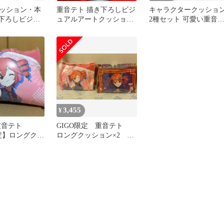
ッション・本
重音テト 描き下ろしビジ
キャラクタークッショ
き下ろしビジュ
ュアルアートクッション
2種セット 可愛い重音
クッション
全3種セット まとめ売り
ト 価格の相談OK
」
3,455
¥
重音テト
GIGO限定 重音テト
限定】ロングクッ
ロングクッション×2 コ
メント大歓迎 価格の相
談OK