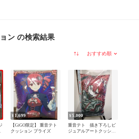
ョン の検索結果
並び替え
1,699
5,000
¥
¥
ジ
【GiGO限定】 重音テト
重音テト 描き下ろしビ
ン
クッション プライズ
ジュアルアートクッショ
り
ン