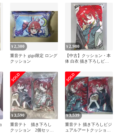
2,300
2,980
¥
¥
重音テト gigo限定 ロング
【中古】クッション・本
クッション
体 白衣 描き下ろしビジ
ュアルアートクッション
「重音テト」
3,590
3,539
¥
¥
ョ
重音テト 描き下ろし
重音テト 描き下ろしビジ
クッション 2個セッ
ュアルアートクッション