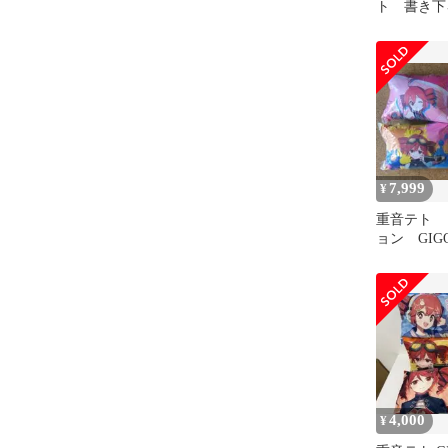
ト 書き下
ッション 
7,999
¥
重音テト 
ョン GIG
ンプリート
4,000
¥