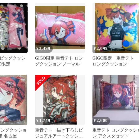
3,499
2,099
¥
¥
ビッグクッシ
GIGO限定 重音テト ロン
GIGO限定 重音テト
O限定
グクッション ノーマル
ロングクッション
1,749
2,600
¥
¥
ロングクッショ
重音テト 描き下ろしビ
重音テト ロングクッシ
限定 名古屋
ジュアルアートクッショ
ン アクスタセット