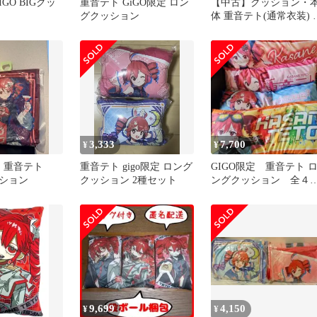
GO BIGクッ
重音テト GiGO限定 ロン
【中古】クッション・
グクッション
体 重音テト(通常衣装) 
ングクッション 「重音
ト」 GiGO限定
3,333
7,700
¥
¥
定 重音テト
重音テト gigo限定 ロング
GIGO限定 重音テト 
ション
クッション 2種セット
ングクッション 全４
セット
9,699
4,150
¥
¥