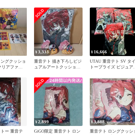
ン 単品
3,333
16,666
¥
¥
ロングクッショ
重音テト 描き下ろしビジ
UTAU 重音テト SV タ
クリアファイ
ュアルアートクッショ
トープライズ ビジュア
ン + ぬいぐるみ
アートクッション 全3
2,899
3,888
¥
¥
タイトー 重音テ
GiGO限定 重音テト ロン
重音テト ロングクッシ