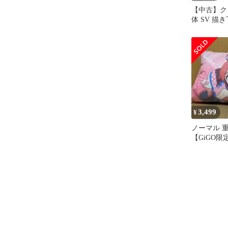
【中古】ク
体 SV 描
アルアート
「重音テト
3,499
¥
ノーマル 
【GiGO
ション