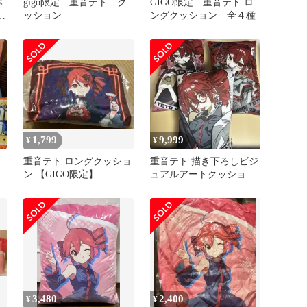
本
gigo限定 重音テト ク
GIGO限定 重音テト ロ
ロ
ッション
ングクッション 全４種
テ
1,799
9,999
¥
¥
ロ
重音テト ロングクッショ
重音テト 描き下ろしビジ
種
ン 【GIGO限定】
ュアルアートクッション
全3種まとめ売り
3,480
2,400
¥
¥