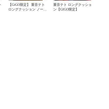
ン
【GiGO限定】 重音テト
重音テト ロングクッショ
テ
ロングクッション ノーマ
ン【GIGO限定】
ル 通常