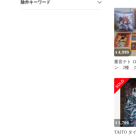
除外キーワード
4,999
¥
重音テト 
ン 2種 
ル 4枚
1,700
¥
TAITO 