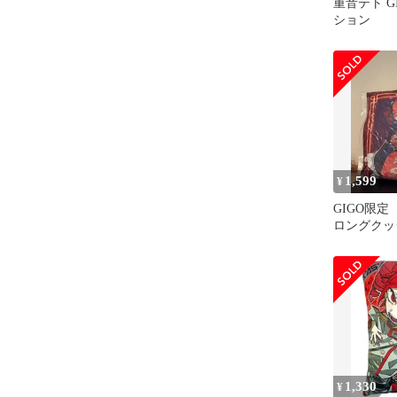
重音テト GI
ション
1,599
¥
GIGO限
ロングクッ
1,330
¥