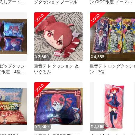
ろしアートク
グクッション ノーマル
ン GiGO限定 ノーマル
一つ 未開封
2,500
4,555
¥
¥
ビッグクッシ
重音テト クッション ぬ
重音テト ロングクッシ
O限定 4種コ
いぐるみ
ン 3個
1,300
2,500
¥
¥