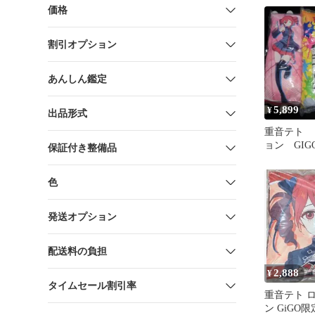
価格
割引オプション
あんしん鑑定
5,899
¥
出品形式
重音テト 
ョン GIG
保証付き整備品
色
発送オプション
配送料の負担
2,888
¥
タイムセール割引率
重音テト 
ン GiGO