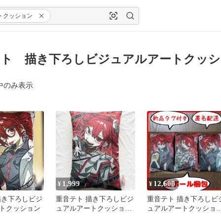
トクッション
ト 描き下ろしビジュアルアートクッシ
中のみ表示
1,999
12,600
¥
¥
描き下ろしビジ
重音テト 描き下ろしビジ
重音テト 描き下ろしビ
トクッション
ュアルアートクッション
ュアルアートクッショ
SV ver.
全3種セット まとめ売