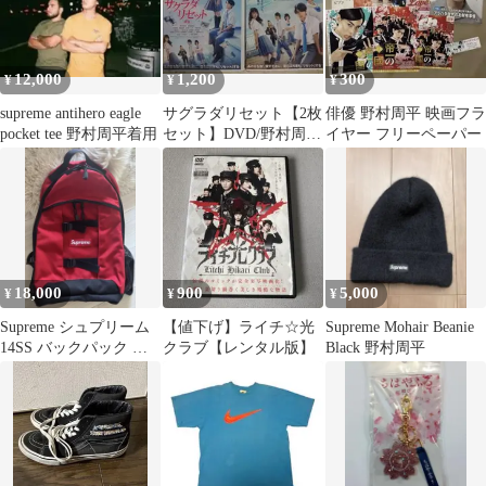
12,000
1,200
300
¥
¥
¥
supreme antihero eagle
サグラダリセット【2枚
俳優 野村周平 映画フラ
pocket tee 野村周平着用
セット】DVD/野村周平
イヤー フリーペーパー
黒島結菜 恒松祐里 吉沢
悠
18,000
900
5,000
¥
¥
¥
Supreme シュプリーム
【値下げ】ライチ☆光
Supreme Mohair Beanie
14SS バックパック リ
クラブ【レンタル版】
Black 野村周平
ュック 野村周平