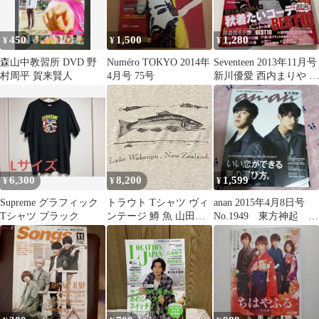
450
1,500
1,280
¥
¥
¥
森山中教習所 DVD 野
Numéro TOKYO 2014年
Seventeen 2013年11月号
村周平 賀来賢人
4月号 75号
新川優愛 西内まりや 北
山詩織 野村周平
6,300
8,200
1,599
¥
¥
¥
Supreme グラフィック
トラウト Tシャツ ヴィ
anan 2015年4月8日号
Tシャツ ブラック
ンテージ 鱒 魚 山田蓮
No.1949 東方神起 菅
長瀬智也 野村周平 tsy
田将暉 窪田正孝