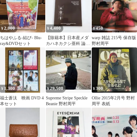
2,000
4,400
450
¥
¥
¥
ちはやふる-結び- Blu-
​【除籍本】日本産メダ
warp 雑誌 215号 保存版
ray&DVDセット
カハネカクシ亜科 論文
野村周平
集 執筆：野村周平
1,300
29,500
300
¥
¥
¥
福士蒼汰 映画 DVD 4
Supreme Stripe Speckle
Ollie 2015年2月号 野村
本セット
Beanie 野村周平
周平 表紙