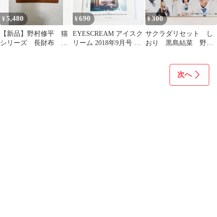
5,480
690
300
¥
¥
¥
【新品】野村修平 猫
EYESCREAM アイスク
サクラダリセット し
シリーズ 長財布
リーム 2018年9月号 台
おり 黒島結菜 野村
58203 ブラウン 専用
湾巡廻 野村周平
周平 平祐奈 玉城テ
箱付
ィナ 恒松祐里
次へ