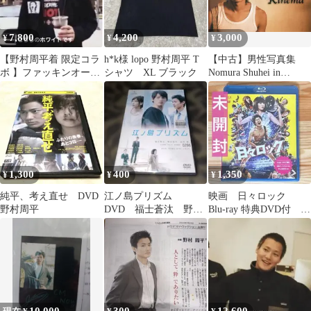
7,800
4,200
3,000
¥
¥
¥
【野村周平着 限定コラ
h*k様 lopo 野村周平 T
【中古】男性写真集
ボ 】ファッキンオーサ
シャツ XL ブラック
Nomura Shuhei in
ム インディペンデント
Kinema 野村周平写真集
白
1,300
400
1,350
¥
¥
¥
純平、考え直せ DVD
江ノ島プリズム
映画 日々ロック
野村周平
DVD 福士蒼汰 野村
Blu-ray 特典DVD付 野
周平 本田翼
村周平 二階堂ふみ