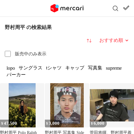
野村周平 の検索結果
並び替え
販売中のみ表示
サングラス
tシャツ
キャップ
写真集
lopo
supreme
パーカー
47,500
3,000
6,000
¥
¥
¥
野村周平 Polo Ralph
野村周平 写真集 Side
菅田将暉、野村周平着