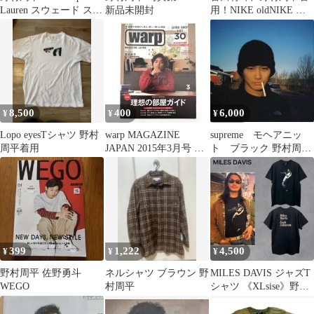
Lauren スウェード スウ
新品未開封
用！NIKE oldNIKE ビ
ィングトップ G9
ーニー ブラック
8,500
400
6,000
¥
¥
¥
Lopo eyesTシャツ 野村
warp MAGAZINE
supreme モヘアニッ
周平着用
JAPAN 2015年3月号 野
ト ブラック 野村周平
村周平
着用
399
1,222
4,500
¥
¥
¥
野村周平 佐野勇斗
ネルシャツ ブラウン 野
MILES DAVIS ジャズT
WEGO
村周平
シャツ 《XLsise》野村
周平