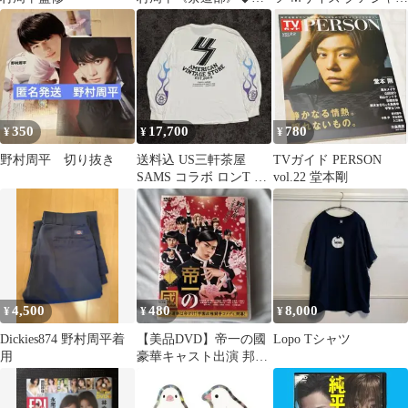
ページ
ーラ 野村周平 古着
350
17,700
780
¥
¥
¥
野村周平 切り抜き
送料込 US三軒茶屋
TVガイド PERSON
SAMS コラボ ロンT L
vol.22 堂本剛
山田レン 野村周平
4,500
480
8,000
¥
¥
¥
Dickies874 野村周平着
【美品DVD】帝一の國
Lopo Tシャツ
用
豪華キャスト出演 邦画
日本映画