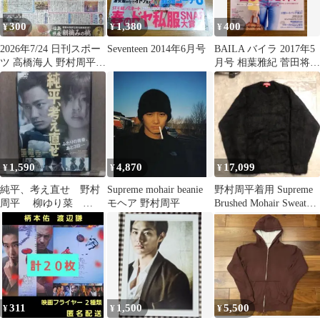
300
1,380
400
¥
¥
¥
2026年7/24 日刊スポー
Seventeen 2014年6月号
BAILA バイラ 2017年5
ツ 高橋海人 野村周平
月号 相葉雅紀 菅田将暉
鈴鹿央士 板垣吾郎 吉沢
竹内涼真 ウヨン他
亮
1,590
4,870
17,099
¥
¥
¥
純平、考え直せ 野村
Supreme mohair beanie
野村周平着用 Supreme
周平 柳ゆり菜
モヘア 野村周平
Brushed Mohair Sweater
R15 2018年作品DVD
L
ケース付き
311
1,500
5,500
¥
¥
¥