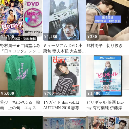
1,700
1,280
330
¥
¥
¥
野村周平★二階堂ふみ
ミュージアム DVD 小
野村周平 切り抜き
『日々ロック』レンタ
栗旬 妻夫木聡 大友啓史
ル落ちDVD
映画
5,000
700
1,480
¥
¥
¥
希少 ちはやふる 映
TVガイド dan vol.12
ビリギャル 映画 Blu-
画 上の句 エキスト
AUTUMN 2016 志尊淳
ray 有村架純 伊藤淳史
ラ 記念品 Tシャツ L
横浜流星
野村周平 吉田羊
サイズ