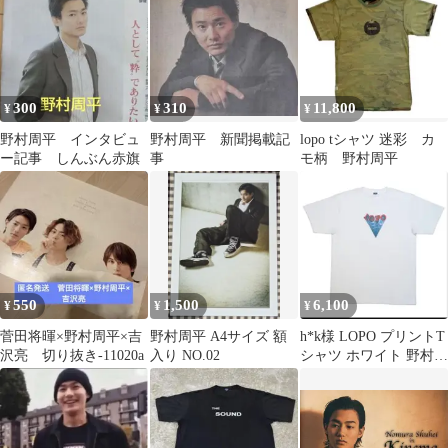
300
310
11,800
¥
¥
¥
野村周平 インタビュ
野村周平 新聞掲載記
lopo tシャツ 迷彩 カ
ー記事 しんぶん赤旗
事
モ柄 野村周平
550
1,500
6,100
¥
¥
¥
菅田将暉×野村周平×吉
野村周平 A4サイズ 額
h*k様 LOPO プリントT
沢亮 切り抜き-11020a
入り NO.02
シャツ ホワイト 野村周
平さん監修XL