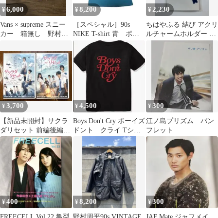
6,000
8,200
2,230
¥
¥
¥
Vans × supreme スニー
［スペシャル］90s
ちはやふる 結び アクリ
カー 箱無し 野村周
NIKE T-shirt 青 ポー
ルチャームホルダー 広
平
カーズ 野村周平
瀬すず 野村周平 新田真
剣佑b
3,700
4,500
300
¥
¥
¥
【新品未開封】サクラ
Boys Don't Cry ボーイズ
江ノ島プリズム パン
ダリセット 前編後編
ドント クライ Tシャ
フレット
DVDセット 野村周平
ツ/黒 野村周平着用
黒島結菜
400
8,200
300
¥
¥
¥
FREECELL Vol.22 亀梨
野村周平90s VINTAGE
JAF Mate ジャフメイ