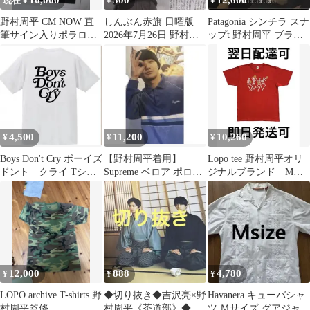
10,000
300
12,600
現在 ¥
¥
¥
野村周平 CM NOW 直
しんぶん赤旗 日曜版
Patagonia シンチラ スナ
筆サイン入りポラロイ
2026年7月26日 野村周
ップt 野村周平 ブラッ
ド写真
平 新聞記事
ク 黒 XS
4,500
11,200
10,260
¥
¥
¥
Boys Don't Cry ボーイズ
【野村周平着用】
Lopo tee 野村周平オリ
ドント クライ Tシャ
Supreme ベロア ポロシ
ジナルブランド Mサ
ツ/白 野村周平着用
ャツ ネイビー ストライ
イズ Red
プ
12,000
888
4,780
¥
¥
¥
LOPO archive T-shirts 野
◆切り抜き◆吉沢亮×野
Havanera キューバシャ
村周平監修
村周平《茶道部》◆６
ツ Ｍサイズ グアジャベ