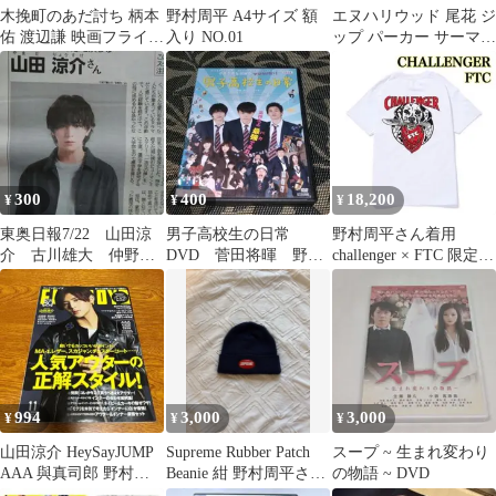
木挽町のあだ討ち 柄本
野村周平 A4サイズ 額
エヌハリウッド 尾花 ジ
佑 渡辺謙 映画フライヤ
入り NO.01
ップ パーカー サーマル
ー 映画チラシ ２種類計
山田蓮 野村周平 在原み
２０枚
ゆ紀
300
400
18,200
¥
¥
¥
東奥日報7/22 山田涼
男子高校生の日常
野村周平さん着用
介 古川雄大 仲野太
DVD 菅田将暉 野村
challenger × FTC 限定コ
賀 前田公輝 野村周
周平 吉沢亮
ラボTシャツ
平 玉森裕太
994
3,000
3,000
¥
¥
¥
山田涼介 HeySayJUMP
Supreme Rubber Patch
スープ ~ 生まれ変わり
AAA 與真司郎 野村周
Beanie 紺 野村周平さん
の物語 ~ DVD
平 ファインボーイズ
着用同型