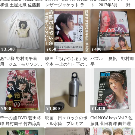
和也 土屋太鳳 佐藤勝利
レザージャケット ライ
ト 2017年5月 野村
野村周平
ダース ブラック 本革
周平 片岡義男
牛
3,500
850
400
¥
¥
¥
あ*い様 野村周平着
映画『ちはやふる』完
パズル 夏帆 野村周
用 ジム・モリソン
全本 ―上の句・下の
平
Tシャツ 00年代 ミ
句・結び 広瀬すず
ュージック
野村周平 新田真剣佑
900
1,000
1,450
¥
¥
¥
帝一の國 DVD 菅田将
映画 日々ロックのボ
CM NOW boys Vol.2 佐
暉 野村周平 竹内涼真
トル水筒 プレミア
藤健 菅田将暉 向井理
ム 二階堂ふみ 野村
松坂桃李 他