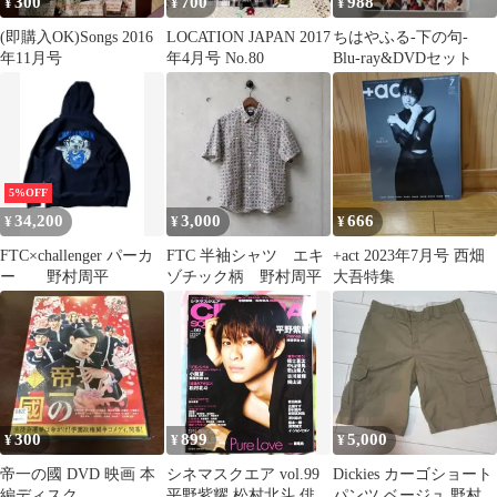
300
700
988
¥
¥
¥
(即購入OK)Songs 2016
LOCATION JAPAN 2017
ちはやふる-下の句-
年11月号
年4月号 No.80
Blu-ray&DVDセット
5%OFF
34,200
3,000
666
¥
¥
¥
FTC×challenger パーカ
FTC 半袖シャツ エキ
+act 2023年7月号 西畑
ー 野村周平
ゾチック柄 野村周平
大吾特集
300
899
5,000
¥
¥
¥
帝一の國 DVD 映画 本
シネマスクエア vol.99
Dickies カーゴショート
編ディスク
平野紫耀 松村北斗 俳優
パンツ ベージュ 野村周