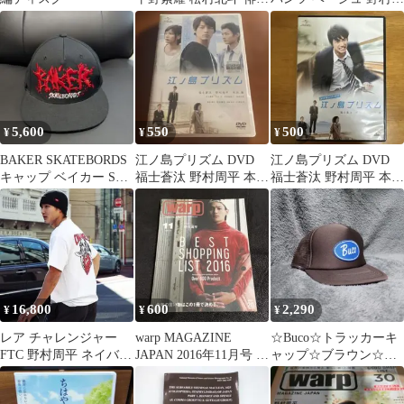
写真集 雑誌
平
5,600
550
500
¥
¥
¥
BAKER SKATEBORDS
江ノ島プリズム DVD
江ノ島プリズム DVD
キャップ ベイカー SK8
福士蒼汰 野村周平 本田
福士蒼汰 野村周平 本田
野村周平
翼
翼
16,800
600
2,290
¥
¥
¥
レア チャレンジャー
warp MAGAZINE
☆Buco☆トラッカーキ
FTC 野村周平 ネイバー
JAPAN 2016年11月号 野
ャップ☆ブラウン☆フ
フッド シュプリーム
村周平
リーサイズ☆
Wtaps