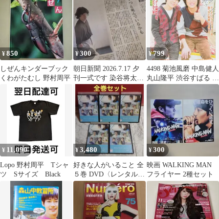
周平入江監督エキスト
ラ
850
300
799
¥
¥
¥
しぜんキンダーブック
朝日新聞 2026.7.17 夕
4498 菊池風磨 中島健人
くわがたむし 野村周平
刊一式です 染谷将太
丸山隆平 渋谷すばる 野
「チルド」、
村周平 切り抜き
11,090
3,480
300
¥
¥
¥
Lopo 野村周平 Tシャ
好きな人がいること 全
映画 WALKING MAN
ツ Sサイズ Black
５巻 DVD〈レンタル落
フライヤー 2種セット
ち商品〉桐谷美玲、山
崎賢人