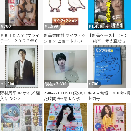
780
1,999
1,480
¥
¥
¥
ＦＲＩＤＡＹ (フライ
新品未開封 マイフィク
【新品ケース】 DVD
デー) ２０２６年８月
ション ピョートル ステ
「 純平、考え直せ 」
７・１４日号
ッカー
野村周平 柳ゆり菜 森岡
利行
1,500
3,330
700
¥
現在 ¥
¥
野村周平 A4サイズ 額
2606-2210 DVD 僕のい
キネマ旬報 2016年7月
入り NO.03
た時間 全6巻 レンタル
上旬号
版