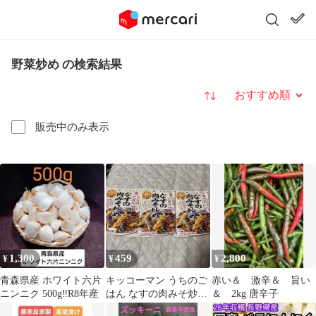
野菜炒め の検索結果
並び替え
販売中のみ表示
1,300
459
2,800
¥
¥
¥
青森県産 ホワイト六片
キッコーマン うちのご
赤い＆ 激辛＆ 旨い
ニンニク 500g‼R8年産
はん なすの肉みそ炒め
＆ 2kg 唐辛子
3袋セット