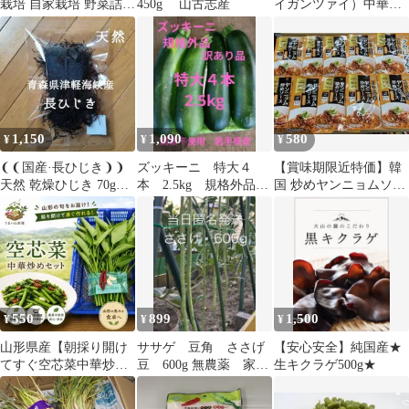
栽培 自家栽培 野菜詰め
450g 山古志産
イガンツァイ）中華野
合わせ 高知☆ミニサイ
菜漬物の乾物 伝統料
ズ野菜セット
理
1,150
1,090
580
¥
¥
¥
❨❨国産·長ひじき❩❩
ズッキーニ 特大４
【賞味期限近特価】韓
天然 乾燥ひじき 70g入
本 2.5kg 規格外品
国 炒めヤンニョムソー
り 鉄釜で炊いたひじき
訳あり品 農薬不使
ス 50g×10個 万能 ピリ
用 岩手県産
ッと甘辛
550
899
1,500
¥
¥
¥
山形県産【朝採り開け
ササゲ 豆角 ささげ
【安心安全】純国産★
てすぐ空芯菜中華炒め
豆 600g 無農薬 家庭
生キクラゲ500g★
セット】300g
菜園 自然栽培 本日
収穫