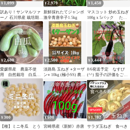
1,099
2,979
1,450
¥
¥
¥
最強訳ありSet1送料無
料
訳あり！サンマルツァ
新鮮採れたてジャンボ
マスコット 炒め玉ねぎ
ーノ 石川県産 栽培期間
激辛青唐辛子1.5kg
100g x 5パック たま
中農薬不使用
ねぎ オニオンスープ
作りに
2,600
2,500
3,444
¥
¥
¥
愛媛県産 農薬不使
淡路島 玉ねぎ ⭐︎ターザ
8/6発送予定 なすび
用 自然栽培 白瓜
ン⭐︎ 10kg (極小SS) 農家
(^^) 茄子の評価をご参
3kg
直送
照下さいm(._.)m
10%OFF
300
600
1,782
¥
¥
¥
【種】ミニ冬瓜 とう
宮崎県産《新鮮》赤唐
サラダ玉ねぎ 食べき