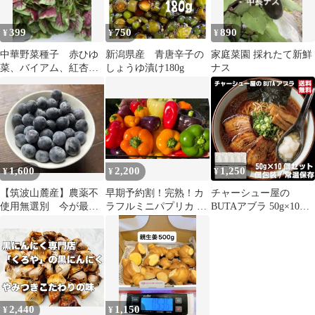
399
750
890
¥
¥
¥
中華野菜種子 赤ひゆ
新潟県産 青唐辛子の
家庭菜園 採れたて新鮮
菜、バイアム、紅杏菜
しょうゆ漬け180g
ナス
ベビーリーフ、汗菜 ヒ
ユナ 約1000粒
1,600
2,200
1,250
¥
¥
¥
【筑波山麓産】農薬不
早期予約割！完熟！カ
チャーシュー屋の
使用無選別 今が最高
ラフルミニパプリカ 軽
BUTAアブラ 50g×10袋
に甘く 濃厚生ブルーベ
井沢産高原野菜 カラフ
個包装 豚ラード 炒飯
リー箱込600g
ルミニパプリカ１kg 詰
野菜炒め 煮物 ラーメン
め合わせセット 送料込
背脂 常温 長期保存 会
み!!
津ブランド館
2,440
1,150
¥
¥