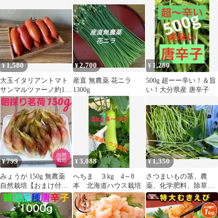
のこ 乾燥舞茸 マイタケ
で低カロリー♪
乾燥きのこ ドライきの
こ バター炒め
1,580
2,700
1,280
¥
¥
¥
大玉イタリアントマト
産直 無農薬 花ニラ
500g 超ーー辛い！＆旨
サンマルツァーノ約1キ
1300g
い！大分県産 唐辛子
ロ
799
3,088
1,350
¥
¥
¥
みょうが 150g 無農薬
へちま ３kg 4～8
さつまいもの茎、農
自然栽培【おまけ付き
本 北海道ハウス栽培
薬、化学肥料、除草剤
☆】
不使用、コンパクト
便、1kg