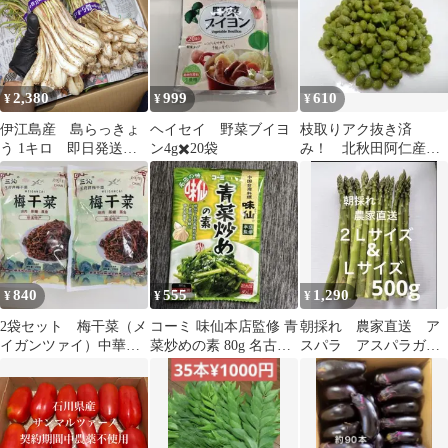
2,380
999
610
¥
¥
¥
伊江島産 島らっきょ
ヘイセイ 野菜ブイヨ
枝取りアク抜き済
う 1キロ 即日発送で
ン4g✖️20袋
み！ 北秋田阿仁産手
最短着可
作り塩蔵実山椒50ｇ
840
555
1,290
¥
¥
¥
2袋セット 梅干菜（メ
コーミ 味仙本店監修 青
朝採れ 農家直送 ア
イガンツァイ）中華野
菜炒めの素 80g 名古屋
スパラ アスパラガ
菜漬物の乾物 伝統料
めし
ス 500g
理