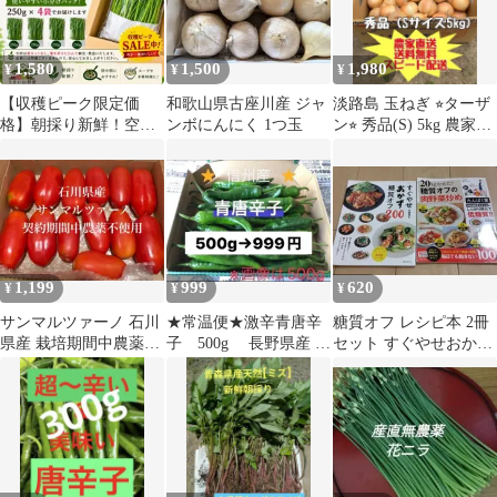
1,580
1,500
1,980
¥
¥
¥
【収穫ピーク限定価
和歌山県古座川産 ジャ
淡路島 玉ねぎ ⭐︎ターザ
格】朝採り新鮮！空芯
ンボにんにく 1つ玉
ン⭐︎ 秀品(S) 5kg 農家直
菜1kgセット 山形県産
送
1,199
999
620
¥
¥
¥
サンマルツァーノ 石川
★常温便★激辛青唐辛
糖質オフ レシピ本 2冊
県産 栽培期間中農薬不
子 500g 長野県産 信
セット すぐやせおかず
使用
州 産地直送
200 肉野菜炒め、ダイ
エット、