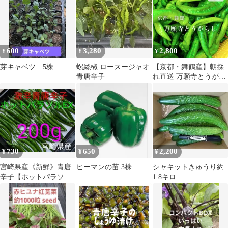
姜焼き・豚丼・野菜炒
め・鍋に
600
3,280
2,800
¥
¥
¥
芽キャベツ 5株
螺絲椒 ロースージャオ
【京都・舞鶴産】朝採
青唐辛子
れ直送 万願寺とうがら
し 良品 10cm以上 約1kg
730
650
2,200
¥
¥
¥
宮崎県産《新鮮》青唐
ピーマンの苗 3株
シャキットきゅうり約
辛子【ホットパラソル
1.8キロ
EX】(激辛)200g