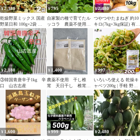
13%OFF
2,380
795
2,480
¥
¥
¥
乾燥野菜ミックス 国産
自家製の種で育てたル
つやつやたまねぎ 約10
野菜日和 100g×2袋 無
ッコラ 農薬不使用
キロ(7kg+3kg保証) 有名
添加 キャベツ ほうれん
約200g
ホテル･大手チェーン店
草 人参 玉ねぎ 乾燥野
も御用達! 玉ねぎ タマ
菜 まとめ買い 野菜
ネギ 玉ネギ 玉葱 サラ
ダ 野菜 青果 やさい 果
物 市場 産地リレー 農
家 カレー 食品 料理 グ
ルメ ギフト 贈答 お中
2,180
1,400
997
¥
¥
¥
元
③韓国青唐辛子1kg 辛
農薬不使用 干し椎
いろいろ使える 乾燥キ
口 山古志産
茸 天日干し 椎茸粉
ャベツ200g | 手軽 野菜
末 椎茸パウダー 30
キャベツ 長期保存 チャ
グラム2点セット
ック付き 簡単 便利 レ
ンジ調理 いつもプラス
野菜不足 非常食 乾燥野
菜 備蓄食 スープ 時短
調理 簡単便利 即席 長
期保存 大容量 お徳用
1,600
999
2,480
¥
¥
¥
使いやすい かさ増し 保
存食