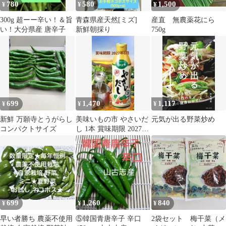
780
580
1,500
¥
¥
¥
300g 超ーー辛い！＆旨
青森県産天然[ミズ]
産直 無農薬花にら
い！大分県産 唐辛子
新鮮朝採り
750g
699
1,470
1,117
¥
¥
¥
新鮮 万願寺とうがらし
美味いもの市 やさいだ
元気が出る野菜炒め
コンパクトサイズ
し 1本 賞味期限 2027年
6月
699
1,260
840
¥
¥
¥
早い者勝ち 農薬不使用
⑤韓国青唐辛子 辛口
2袋セット 梅干菜（メ