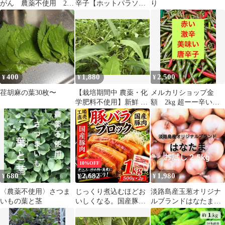
がん 農薬不使用 20
辛子【ホットパラソル
り
粒
EX】(激辛)100g
400
1,880
2,500
¥
¥
¥
荏胡麻の葉30枚〜
【栽培期間中 農薬・化
メルカリショップ金
学肥料不使用】新鮮 空
額 2kg 超ーー辛い！
芯菜 約1kg
＆旨い！大分県産 唐辛
子
10%OFF
680
2,682
1,980
¥
¥
¥
〈農薬不使用〉さつま
じっくり煮込むほどお
淡路島産玉葱オリジナ
いもの葉と茎
いしくなる。国産豚バ
ルブランドはなたま
ラブロック 1kg 角煮・
2.5kg たまねぎオニオン
チャーシューに 冷凍 生
タマネギ