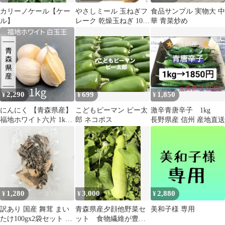
カリーノケール【ケー
やさしミール 玉ねぎフ
食品サンプル 実物大 中
ル】
レーク 乾燥玉ねぎ 100g
華 青菜炒め
無添加 添加物不使用
2,290
699
1,850
¥
¥
¥
にんにく 【青森県産】
こどもピーマン ピー太
激辛青唐辛子 1kg
福地ホワイト六片 1kg
郎 ネコポス
長野県産 信州 産地直送
産直野菜
1,280
3,000
2,880
¥
¥
¥
訳あり 国産 舞茸 まい
青森県産夕顔他野菜セ
美和子様 専用
たけ100gx2袋セット き
ット 食物繊維が豊富