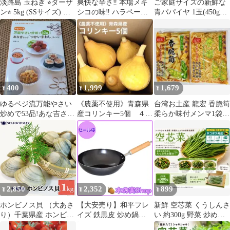
淡路島 玉ねぎ ⭐︎ターザ
爽快な辛さ‼️ 本場メキ
ご家庭サイズの新鮮な
ン⭐︎ 5kg (SSサイズ) 農
シコの味‼️ ハラペーニ
青パパイヤ 1玉(450g前
家直送
ョ 500g いつもより小
後)
ぶり
400
1,999
1,679
¥
¥
¥
ゆるベジ流万能やさい
《農薬不使用》青森県
台湾お土産 龍宏 香脆筍
炒めで53品!あな吉さん
産コリンキー5個 ４kg
柔らか味付メンマ1袋
の「つかいまわし」レ
以上
香筍 味付穂先たけのこ
シピ : 肉・…
細切1袋
2,850
2,352
899
¥
¥
¥
ホンビノス貝 （大あさ
【大安売り】和平フレ
新鮮 空芯菜 くうしんさ
り）千葉県産 ホンビノ
イズ 鉄黒皮 炒め鍋
い 約300g 野菜 炒め物
スガイ 9～12個入り 1kg
28cm 日本製 IH・ガス
エンツァイ 青菜 朝採