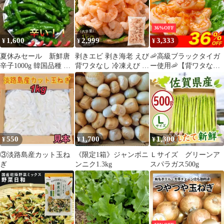
36%OFF
1,600
2,999
3,333
¥
¥
¥
夏休みセール 新鮮唐
剥きエビ 剥き海老 えび
🦐高級ブラックタイガ
辛子1000g 韓国品種 愛
背ワタなし 冷凍えび む
ー使用🦐【背ワタな
知県産
き海老 バナメイ 剥き身
し】特大むきえび
1kg （解凍後800g）大
1kg（約45尾前後/解凍
粒サイズ 海鮮 冷凍 海
後800g）【甲羅組】
老 1キロ 大量
エビ 海老
550
1,700
1,300
¥
¥
¥
③淡路島産カット玉ね
《限定1箱》ジャンボニ
Ｌサイズ グリーンア
ぎ
ンニク1.3kg
スパラガス500g