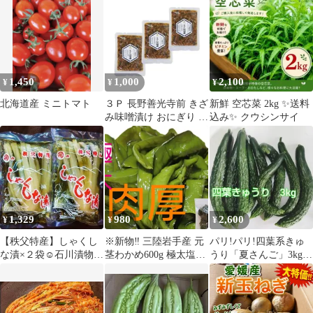
バラ凍結・ホンビノス
対応 野菜炒め 中華料理
貝・
厳選素材 GR-9749
1,450
1,000
2,100
¥
¥
¥
北海道産 ミニトマト
３Ｐ 長野善光寺前 きざ
新鮮 空芯菜 2kg ✨送料
み味噌漬け おにぎり お
込み✨ クウシンサイ
茶漬け 郷土料理 刻み野
菜漬物
1,329
980
2,600
¥
¥
¥
【秩父特産】しゃくし
※新物‼️ 三陸岩手産 元
パリ!パリ!四葉系きゅ
な漬×２袋☺️石川漬物製
茎わかめ600g 極太塩蔵
うり「夏さんご」3kg
ハマる人続出のおいし
❗
№2
いお漬物No1