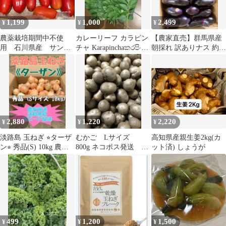
1,199
1,000
2,499
¥
¥
¥
農薬栽培期間中不使
カレーリーフ カラピン
【農家直売】群馬県産
用 石川県産 サンマ
チャ Karapinchaකරපිංචා
朝採れ 訳ありナス 約9
ルツァーノリゼルバ
සිංහල භාෂා35本
キロ 90本前後
2,880
1,220
2,220
¥
¥
¥
淡路島 玉ねぎ ⭐︎ターザ
むかご Lサイズ
高知県産親生姜2kg(カ
ン⭐︎ 秀品(S) 10kg 農家
800g ネコポス発送 岩
ット済) しょうが
直送
手県八幡平市産
499
1,200
1,500
¥
¥
¥