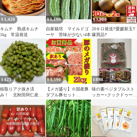
1,420
1,199
3,980
¥
¥
¥
キムチ 熟成キムチ
自家栽培 マイルドゴ
20キロ発送‼️愛媛新玉‼️
1kg 常温発送
ーヤ 苦味が少ない4本
爆買品‼️
425
3,590
899
¥
¥
¥
枝取りアク抜き済
【メガ盛り】※国産豚
味の素ベジタブルスト
み！ 北秋田阿仁産手
ダブル豚セット
ッカー+クックドゥー3
作り塩蔵実山椒50ｇ
2KG（国産豚挽肉(細
品セット
挽)※1KG 1pc、国産豚
切落し500g×2pc）限定
セールBBQ餃子焼きそ
ば生姜焼き肉じゃがカ
レー野菜炒めシュウマ
イ弁当お試し品コスパ