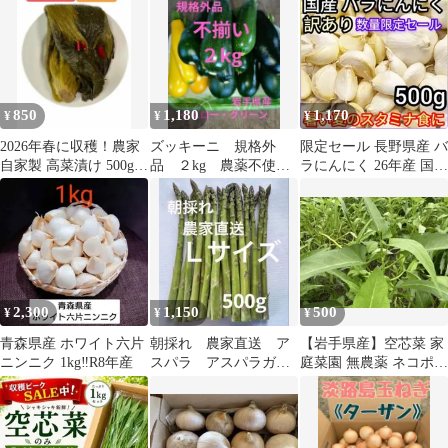
850
1,180
1,170
¥
¥
¥
2026年春に収穫！農家
ズッキーニ 規格外
限定セール 長野県産 バ
自家製 高菜漬け 500g！
品 ２kg 農薬不使
ラにんにく 26年産 国産
真空パックでお届けし
用 不揃い 訳あり
訳あり 天日干し 500g
ます！
品 岩手県産
2,300
1,150
500
¥
¥
¥
青森県産 ホワイト六片
朝採れ 農家直送 ア
【岩手県産】空芯菜 家
ニンニク 1kg‼R8年産
スパラ アスパラガ
庭菜園 無農薬 ネコポス
ス 500g
いっぱい