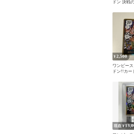
ドン 決戦の
ド パラレ
2,500
¥
ワンピース
ドン!!カー
ラレル
13,0
現在 ¥