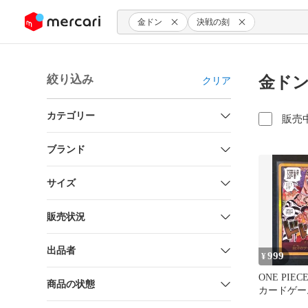
ンツにスキップ
金ドン
決戦の刻
絞り込み
金ドン
クリア
カテゴリー
販売
ブランド
サイズ
販売状況
出品者
999
¥
ONE PIE
商品の状態
カードゲー
ドンカード