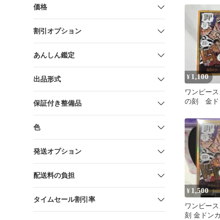
価格
割引オプション
あんしん鑑定
1,100
¥
出品形式
ワンピース
の刻 金ド
保証付き整備品
色
発送オプション
配送料の負担
1,500
¥
タイムセール割引率
ワンピース
刻 金ドン