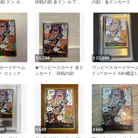
刻 ドン カー
決戦の刻 金ドン ルフィ
の刻 金ドンカード
ル
インペルダウン
1,700
15,000
¥
¥
カードゲーム
★ワンピースカード 金ド
ワンピースカードゲー
ド コミックパ
ンカード 決戦の刻
ドン!!カード ARS鑑定1
決戦の刻 金ドン
00
649
666
¥
¥