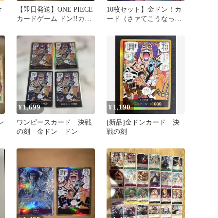
金
【即日発送】ONE PIECE
10枚セット】金ドン！カ
カードゲーム ドン!!カー
ード（さァてこうなった
ド 決戦の刻 金ドン
ら) 決戦の刻
1,699
1,190
¥
¥
ン
ワンピースカード 決戦
[新品]金ドンカード 決
の刻 金ドン ドン
戦の刻