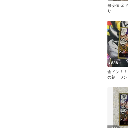
最安値 金
り
888
¥
金ドン！！
の刻 ワン