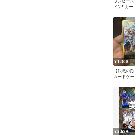
ワンピース
ドン!!カード
決戦の刻 
1,300
¥
【決戦の刻
カードゲーム
カード 1枚
2,699
¥