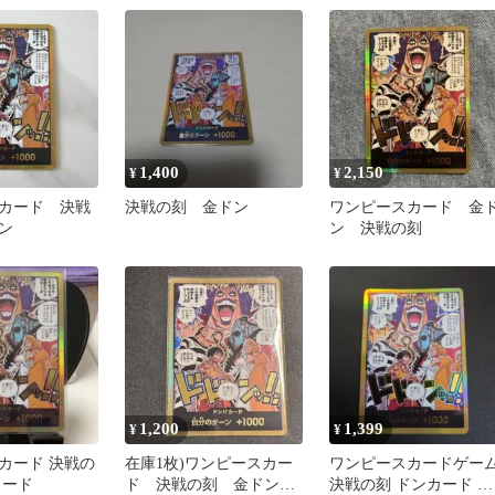
1,400
2,150
¥
¥
カード 決戦
決戦の刻 金ドン
ワンピースカード 金
ン
ン 決戦の刻
1,200
1,399
¥
¥
カード 決戦の
在庫1枚)ワンピースカー
ワンピースカードゲー
カード
ド 決戦の刻 金ドン
決戦の刻 ドンカード 金