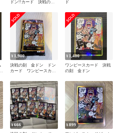
ドン!!カード 決戦の
ド
刻 金ドン
1,900
1,400
¥
¥
ム
決戦の刻 金ドン ドン
ワンピースカード 決戦
0
カード ワンピースカー
の刻 金ドン
ド
666
899
¥
¥