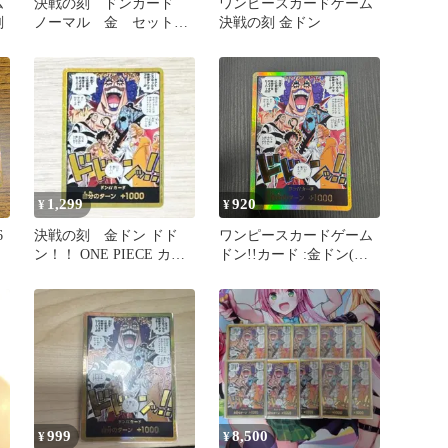
ム
決戦の刻 ドンカード
ワンピースカードゲーム
刻
ノーマル 金 セット
決戦の刻 金ドン
売 OP16
1,299
920
¥
¥
6
決戦の刻 金ドン ドド
ワンピースカードゲーム
ン！！ ONE PIECE カー
ドン!!カード :金ドン(ブ
ドゲーム
ースターパック「決戦の
刻」)
999
8,500
¥
¥