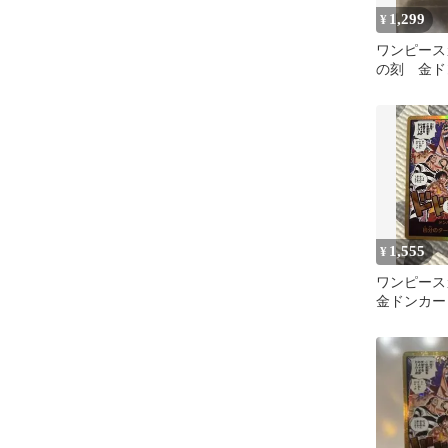
1,299
¥
ワンピース
の刻 金ド
ンコックS
1,555
¥
ワンピース
金ドンカー