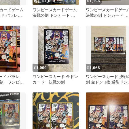
1,000
1,198
現在 ¥
¥
カードゲーム
ワンピースカードゲーム
ワンピースカードゲー
ード パラレ
決戦の刻 ドンカード 金
決戦の刻 ドンカード 金
刻
ドン
ドン
1,000
1,666
¥
¥
ード パラレ
ワンピースカード 金ドン
ワンピースカード 決戦
刻 ワンピー
カード 決戦の刻
刻 金ドン 1枚 通常ドン 
ーム
枚 計5枚セット