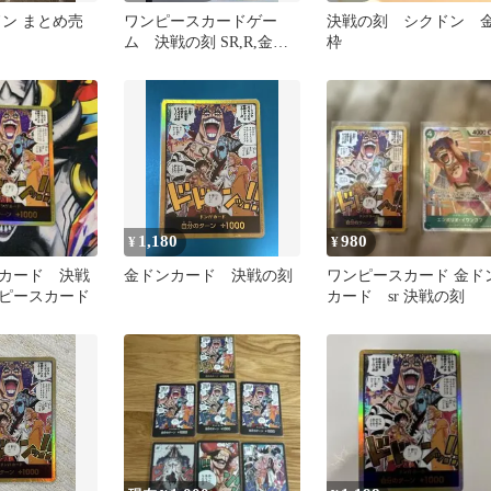
ドン まとめ売
ワンピースカードゲー
決戦の刻 シクドン 
ム 決戦の刻 SR,R,金ド
枠
ンまとめ売り
1,180
980
¥
¥
カード 決戦
金ドンカード 決戦の刻
ワンピースカード 金ド
ピースカード
カード sr 決戦の刻