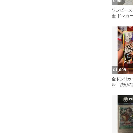
980
¥
ワンピース
金 ドンカ
ル 決戦の
1,099
¥
金ドン!!カ
ル 決戦の
スカードゲ