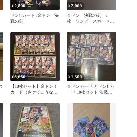
2,800
2,000
¥
¥
ド
ドン!!カード :金ドン 決
金ドン 決戦の刻 2
戦の刻
枚 ワンピースカードゲ
ーム
8,666
1,300
¥
¥
の
【10枚セット】金ドン！
金ドンカード とドン!!カ
カード（さァてこうなっ
ード 10枚セット 決戦の
たら) 決戦の刻
刻 ワンピース