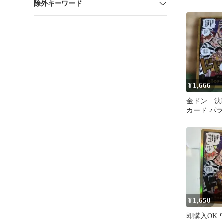
除外キーワード
1,666
¥
金ドン 決戦
カード パ
1,650
¥
即購入OK 