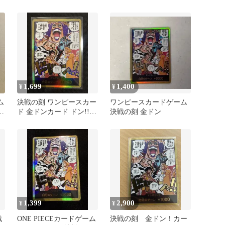
刻」)
1,699
1,400
¥
¥
ム
決戦の刻 ワンピースカー
ワンピースカードゲーム
ー
ド 金ドンカード ドン!!カ
決戦の刻 金ドン
ード
1,399
2,900
¥
¥
戦
ONE PIECEカードゲーム
決戦の刻 金ドン！カー