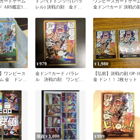
カードゲーム
ドン!!(ドドンッ!!) (パラ
ワンピースカードゲー
 ARS鑑定10+
レル) 決戦の刻 金ド
金ドン!!カード 決戦の
金ドン
ン ドンカード
979
1,980
¥
¥
】ワンピース
金ドン!!カード パラレ
【弘前】決戦の刻 OP-1
 金 ドン!!
ル 決戦の刻 ワンピー
金 ドン！！ 2枚セット
スカードゲーム
3,000
999
現在 ¥
¥