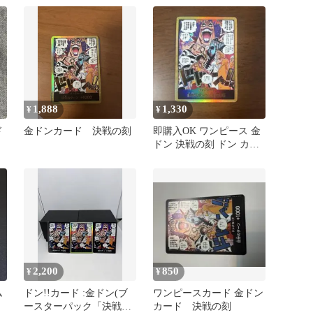
1,888
1,330
¥
¥
ド
金ドンカード 決戦の刻
即購入OK ワンピース 金
ドン 決戦の刻 ドン カー
ド パラレル
2,200
850
¥
¥
ム
ドン!!カード :金ドン(ブ
ワンピースカード 金ドン
ースターパック「決戦の
カード 決戦の刻