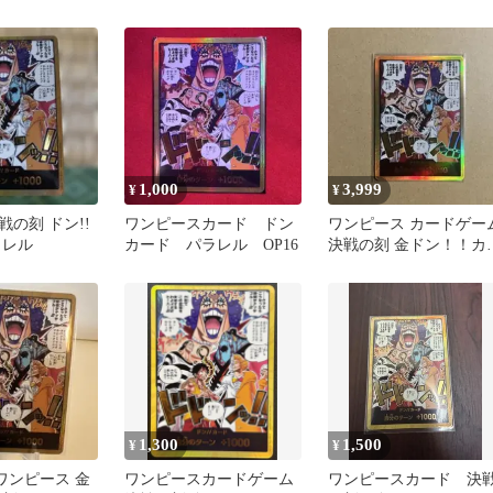
OP16
ドン
1,000
3,999
¥
¥
の刻 ドン!!
ワンピースカード ドン
ワンピース カードゲー
ラレル
カード パラレル OP16
決戦の刻 金ドン！！カ
ド
1,300
1,500
¥
¥
ワンピース 金
ワンピースカードゲーム
ワンピースカード 決