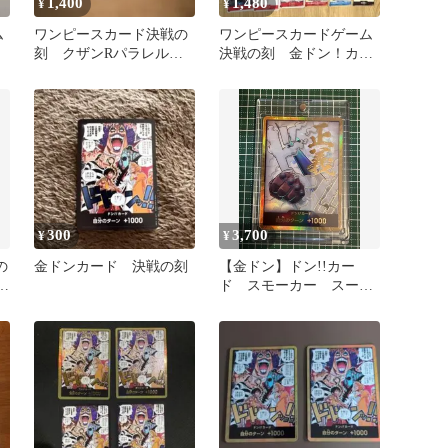
1,400
1,480
¥
¥
ム
ワンピースカード決戦の
ワンピースカードゲーム
刻 クザンRパラレル
決戦の刻 金ドン！カー
金ドン！！
ド入り まとめ売り 24枚
セット
300
3,700
¥
¥
の
金ドンカード 決戦の刻
【金ドン】ドン!!カー
4
ド スモーカー スーパ
ーパラレル マルコ ス
ーパーパラレル