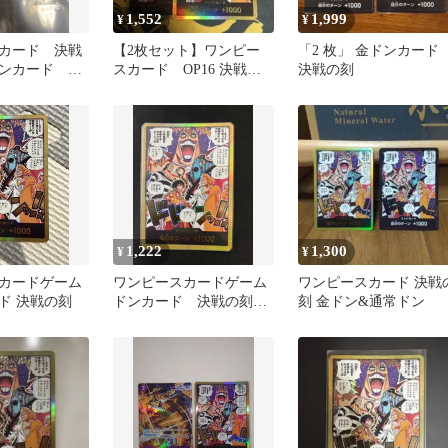
1,552
1,999
¥
¥
カード 決戦
【2枚セット】ワンピー
「2 枚」 金ドンカー
ンカード ハ
スカード OP16 決戦の
決戦の刻
R
刻 金ドンカード インペ
ルダウン
1,222
1,300
¥
¥
カードゲーム
ワンピースカードゲーム
ワンピースカード 決戦
ド 決戦の刻
ドンカード 決戦の刻
刻 金ドン&通常ドン
金ドン