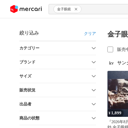
ンツにスキップ
金子眼鏡
絞り込み
金子眼
クリア
カテゴリー
販売
ブランド
サン
kv
サイズ
販売状況
出品者
1,899
¥
商品の状態
『2026年
効 金子眼鏡