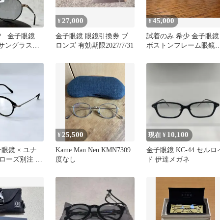
27,000
45,000
¥
¥
P 金子眼鏡
金子眼鏡 眼鏡引換券 ブ
試着のみ 希少 金子眼鏡
yes サングラス
ロンズ 有効期限2027/7/31
ボストンフレーム眼鏡
ンズフレーム
KMP-17BRGRメタル
25,500
10,100
¥
現在 ¥
子眼鏡 × ユナ
Kame Man Nen KMN7309
金子眼鏡 KC-44 セルロ
ローズ別注 コ
度なし
ド 伊達メガネ
ョン メガネ