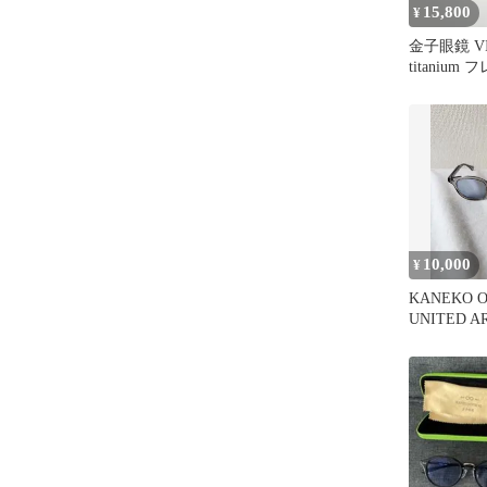
15,800
¥
金子眼鏡 VIN
titanium
入り
10,000
¥
KANEKO O
UNITED 
眼鏡