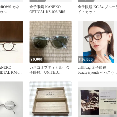
ARROWS カネ
金子眼鏡 KANEKO
金子眼鏡 KC-54 ブルー
カル
OPTICAL KS-006 BRSサ
イトカット
ングラス 美品
9,000
16,800
¥
¥
NEKO
カネコオプティカル 金
chiiiibag 金子眼鏡
METAL KM-24
子眼鏡 UNITED
beauty&youth べっこう
ARROWS
鏡