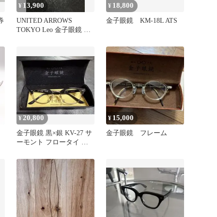
13,900
18,800
¥
¥
券
UNITED ARROWS
金子眼鏡 KM-18L ATS
TOKYO Leo 金子眼鏡 メ
ガネ
20,800
15,000
¥
¥
金子眼鏡 黒×銀 KV-27 サ
金子眼鏡 フレーム
ーモント フロータイ ハ
ーフリム ボストン