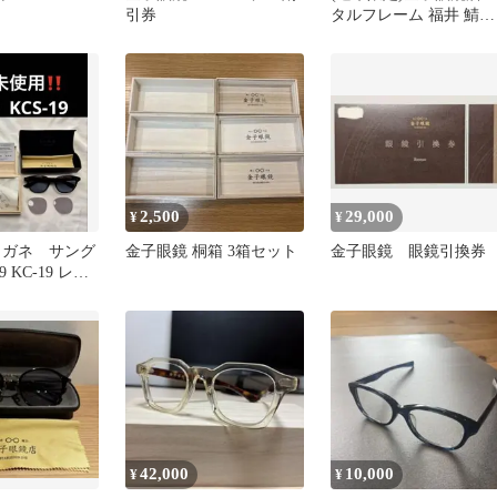
引券
タルフレーム 福井 鯖江
日本製
2,500
29,000
¥
¥
メガネ サング
金子眼鏡 桐箱 3箱セット
金子眼鏡 眼鏡引換券
9 KC-19 レン
‼️
42,000
10,000
¥
¥