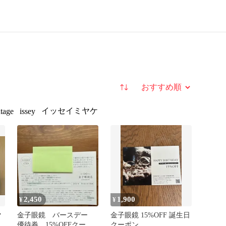
並び替え
イッセイミヤケ
ntage
issey
2,450
1,900
¥
¥
ク
金子眼鏡 バースデー
金子眼鏡 15%OFF 誕生日
優待券 15%OFFクーポ
クーポン