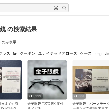
鏡 の検索結果
中のみ表示
グラス
クーポン
ユナイテッドアローズ
ケース
kc
kmp
vi
19,999
1,880
¥
¥
8月末まで』有
金子眼鏡 T27G BK 度付
金子眼鏡 バースデー
15%OFFクー
きメガネ
ーポン2026年8月末まで