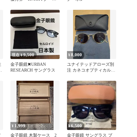
ン
9,500
8,000
現在 ¥
¥
注
金子眼鏡✖︎URBAN
ユナイテッドアローズ別
ン
RESEARCH サングラス
注 カネコオプティカル
金子眼鏡 サングラス
1,999
6,500
¥
¥
メ
金子眼鏡 木製ケース 2
金子眼鏡 サングラス ブ