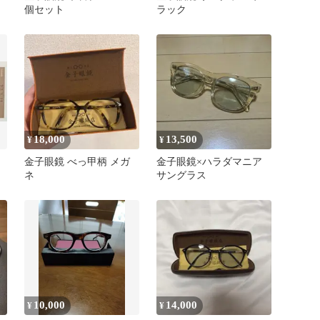
個セット
ラック
18,000
13,500
¥
¥
金子眼鏡 べっ甲柄 メガ
金子眼鏡×ハラダマニア
ネ
サングラス
10,000
14,000
¥
¥