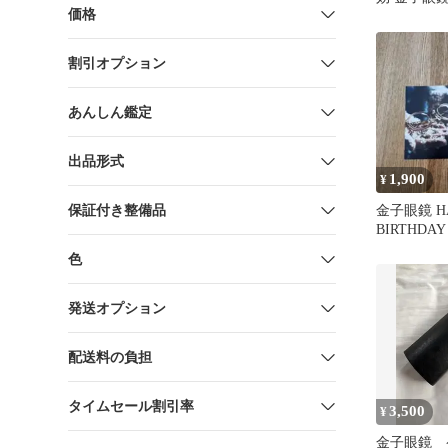
価格
ポン
割引オプション
あんしん鑑定
出品形式
1,900
¥
保証付き整備品
金子眼鏡 H
BIRTHDAY
ポン
色
発送オプション
配送料の負担
タイムセール割引率
3,500
¥
金子眼鏡 