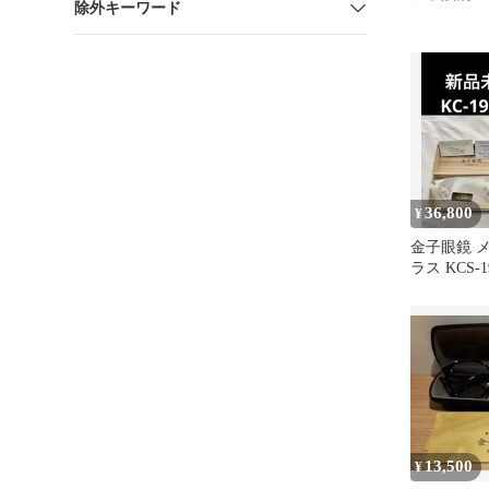
除外キーワード
36,800
¥
金子眼鏡 
ラス KCS-1
ズ2色 新品
13,500
¥