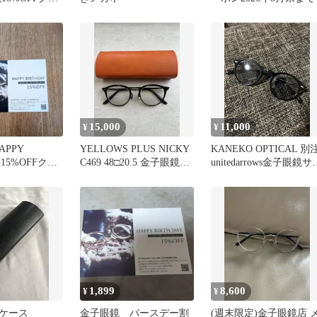
15,000
11,000
¥
¥
APPY
YELLOWS PLUS NICKY
KANEKO OPTICAL 別
 15%OFFクー
C469 48□20.5 金子眼鏡ケ
unitedarrows金子眼鏡サ
ース付
グラス
1,899
8,600
¥
¥
ケース
金子眼鏡 バースデー割
(週末限定)金子眼鏡店 