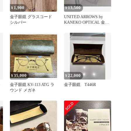
1,900
13,500
¥
¥
鏡
金子眼鏡 グラスコード
UNITED ARROWS by
シルバー
KANEKO OPTICAL 金子
眼鏡
35,000
22,000
¥
¥
子
金子眼鏡 KV-113 ATG ラ
金子眼鏡 T446R
ウンド メガネ