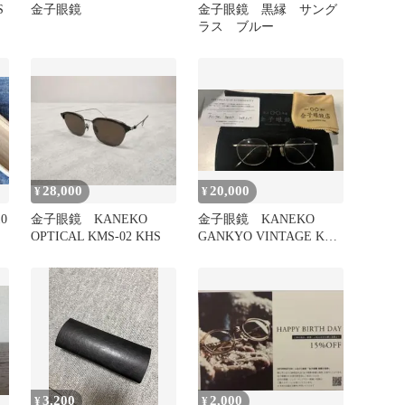
S
金子眼鏡
金子眼鏡 黒縁 サング
ラス ブルー
28,000
20,000
¥
¥
0
金子眼鏡 KANEKO
金子眼鏡 KANEKO
OPTICAL KMS-02 KHS
GANKYO VINTAGE KV-
78L BLGP
3,200
2,000
¥
¥