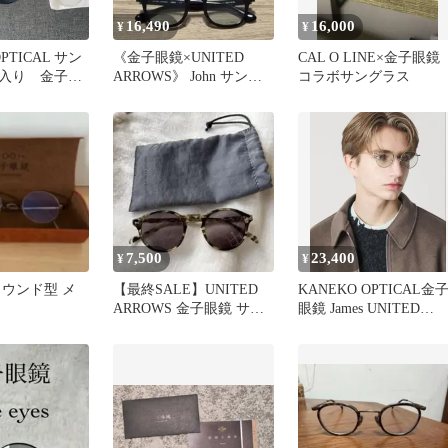
16,490
16,000
¥
¥
OPTICAL サン
《金子眼鏡×UNITED
CAL O LINE×金子眼
入り 金子眼
ARROWS》 John サング
コラボサングラス
ラス ケース付き
7,500
23,400
¥
¥
ラウンド型 メ
【最終SALE】UNITED
KANEKO OPTICAL金
ARROWS 金子眼鏡 サン
眼鏡 James UNITED
グラス
ARROWS