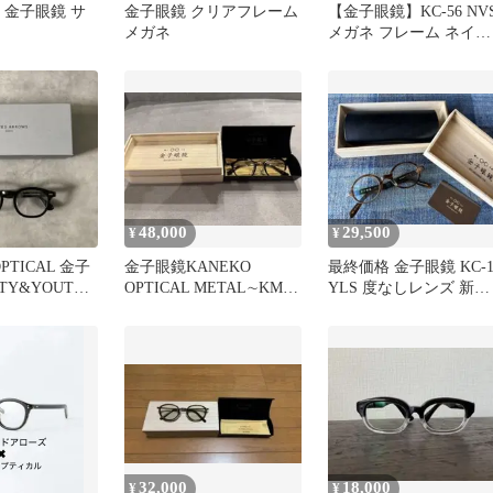
 by 金子眼鏡 サ
金子眼鏡 クリアフレーム
【金子眼鏡】KC-56 NV
メガネ
メガネ フレーム ネイビ
ー系
48,000
29,500
¥
¥
OPTICAL 金子
金子眼鏡KANEKO
最終価格 金子眼鏡 KC-1
TY&YOUTH
OPTICAL METAL∼KM-
YLS 度なしレンズ 新品
83 BLACK
同様
32,000
18,000
¥
¥