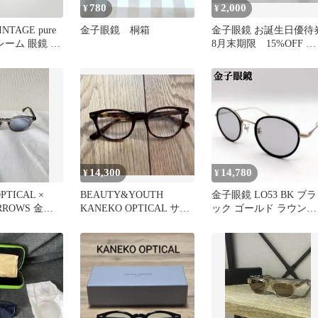
780
2,000
¥
¥
TAGE pure
金子眼鏡 桐箱
金子眼鏡 お誕生日優待
 フレーム 眼鏡 度
8月末期限 15%OFF ク
ーポン
14,300
14,780
¥
¥
PTICAL ×
BEAUTY&YOUTH
金子眼鏡 LO53 BK ブラ
ARROWS 金子
KANEKO OPTICAL サン
ック ゴールド ラウンド
グラス 金子眼鏡
KANEKO 薄青レンズ