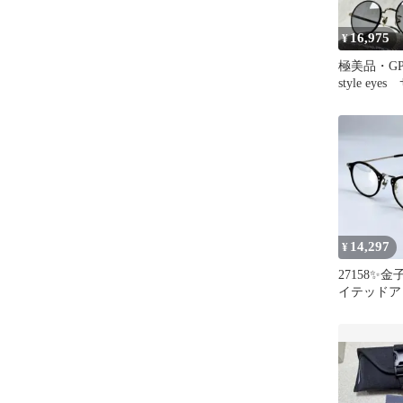
16,975
¥
極美品・G
style e
ブラックレ
14,297
¥
27158✨金
イテッドア
ンビネーシ