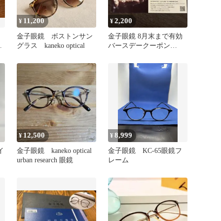
11,200
2,200
¥
¥
金子眼鏡 ボストンサン
金子眼鏡 8月末まで有効
グラス kaneko optical
バースデークーポン
15％OFF
12,500
8,999
¥
¥
イ
金子眼鏡 kaneko optical
金子眼鏡 KC-65眼鏡フ
urban research 眼鏡
レーム