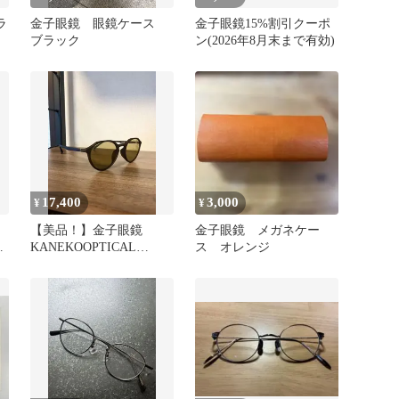
ラ
金子眼鏡 眼鏡ケース
金子眼鏡15%割引クーポ
ブラック
ン(2026年8月末まで有効)
17,400
3,000
¥
¥
【美品！】金子眼鏡
金子眼鏡 メガネケー
眼
KANEKOOPTICAL
ス オレンジ
audienceサングラス