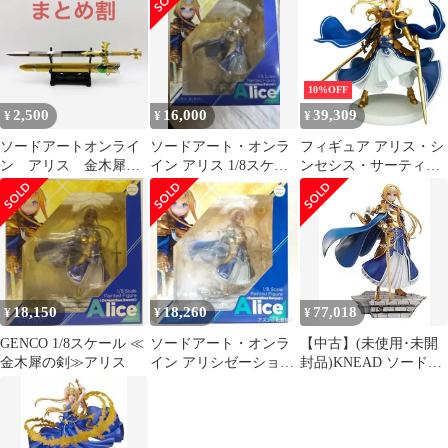
ケールフィギュア ソー
台座付き
ゼーション フィギュア
ドアート・オンライン
[19]
10%OFF
2,500
16,000
39,309
¥
¥
¥
ソードアートオンライ
ソードアート・オンラ
フィギュア アリス・シ
ン アリス 金木犀の
イン アリス 1/8スケー
ンセシス・サーティ
剣
ル フィギュア ジェン
「ソードアート・オン
コ 新品
ライン アリシゼーショ
ン」 1/7 PVC&ABS製塗
装済み完成品【10日以
内発送】
18,150
18,260
77,018
¥
¥
¥
GENCO 1/8スケール ≪
ソードアート・オンラ
【中古】(未使用･未開
金木犀の剣≫アリス
イン アリシゼーション
封品)KNEAD ソードア
金木犀の剣 アリス 1/8
ート・オンライン アリ
スケール
シゼーション ≪金木犀
の剣≫アリス 1/8 完成
品フィギュア