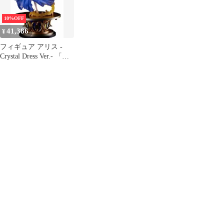
10%OFF
41,386
¥
フィギュア アリス -
Crystal Dress Ver.- 「ソ
ード・アート・オンラ
イン」 SHIBUYA
SCRAMBLE FIGURE
1/7 PVC製塗装済み完成
品 eStream Store限定
【10日以内発送】