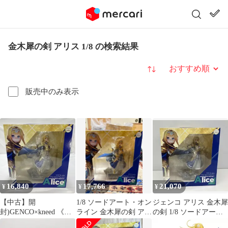
金木犀の剣 アリス 1/8 の検索結果
並び替え
販売中のみ表示
16,840
17,766
21,070
¥
¥
¥
【中古】開
1/8 ソードアート・オン
ジェンコ アリス 金木犀
封)GENCO×kneed 《金
ライン 金木犀の剣 アリ
の剣 1/8 ソードアー
木犀の剣》アリス 1/8ス
ス ジオラマ風カスタム
ト・オンライン アリシ