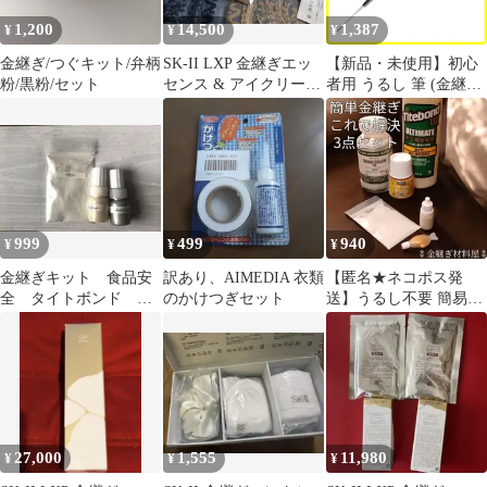
1,200
14,500
1,387
¥
¥
¥
金継ぎ/つぐキット/弁柄
SK-II LXP 金継ぎエッ
【新品・未使用】初心
粉/黒粉/セット
センス & アイクリーム
者用 うるし 筆 (金継ぎ
&美容クリームセット
用) 漆塗り用 蒔絵 蒔絵
金継ぎキット 金継ぎ用
筆 食器 詰め替え用) (つ
ぐキット 陶器 穂長タイ
プ 極細 金継ぎセット
蒔絵筆
999
499
940
¥
¥
¥
金継ぎキット 食品安
訳あり、AIMEDIA 衣類
【匿名★ネコポス発
全 タイトボンド 銀
のかけつぎセット
送】うるし不要 簡易金
ポーセレン
継ぎ これで解決 3点セ
ット 小分け キット ★
ペベオ ポーセレンの 金
塗料 フランクリン タイ
トボンド3 ホルベイン
セラミックバルーン 細
目 金継ぎ 材料 欠け埋
27,000
1,555
11,980
¥
¥
¥
めのパテ作りから塗装
まで完全解決セット