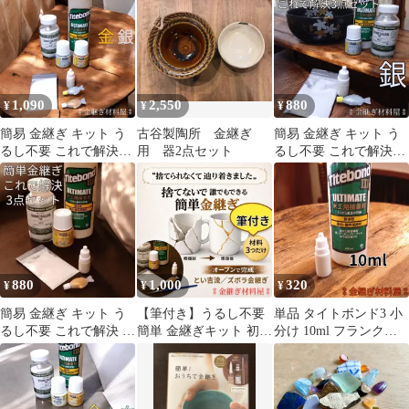
補修用 パテ補修対応 小
150 ゴールド #44 小分
修用
分け材料
け 3ml 単品 陶器の絵付
け用塗料
1,090
2,550
880
¥
¥
¥
簡易 金継ぎ キット う
古谷製陶所 金継ぎ
簡易 金継ぎ キット う
るし不要 これで解決3
用 器2点セット
るし不要 これで解決3
点セット＋銀色塗料｜
点セット 銀色（銀継ぎ
割れ・欠け補修用 パテ
風）｜ 割れ・欠け補修
補修対応 小分け材料
用 パテ補修対応 小分け
材料
880
1,000
320
¥
¥
¥
簡易 金継ぎ キット う
【筆付き】うるし不要
単品 タイトボンド3 小
るし不要 これで解決 3
簡単 金継ぎキット 初心
分け 10ml フランクリ
点セット 割れ・欠け補
者向け｜ズボラ金継ぎ
ン 木工用ボンド 簡易金
修 小分け
これで解決3点セット
継ぎ キット 陶器の接合
小さな欠け埋め 接着剤
補修材 食器の修理 日用