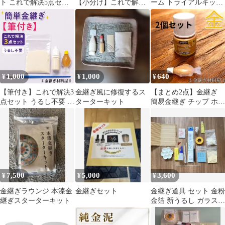
ト これで解決5点セッ
【小分け】これで解決4
ーム トライアルキット
ト 現代金継ぎ ペベオの
点セット 現代金継ぎ ペ
6個
絵具 金色と銀色 黒色
ベオの絵具 金色と青色
塗料 3色 セラミックパ
塗料 2色 セラミックパ
ウダー タイトボンド3
ウダー タイトボンド3
金継ぎもどき Kintsugi
金継ぎもどき Kintsugi
Repair Kit 金継ぎ 銀継
Repair Kit 金継ぎ 黒継
ぎ
ぎ
1,000
1,000
640
¥
¥
¥
【筆付き】これで解決3
金継ぎ風に修復するス
【まとめ2点】金継ぎ
点セット うるし不要 簡
ターターキット
簡易金継ぎ チップ ホツ
単 金継ぎキット 初心者
亀裂の補修 ペベオ
向け｜ズボラ金継ぎ
pebeo ポーセレン 150
ゴールド #44 小分け
3ml 単品 2個 陶器の絵
付け用塗料
7,500
5,000
3,600
¥
¥
¥
金継ぎラウンジ 本漆金
金継ぎセット
金継ぎ道具 セット 金粉
継ぎスターターキット
金箔 新うるし ガラス練
り板 ヘラ パレット 筆
他