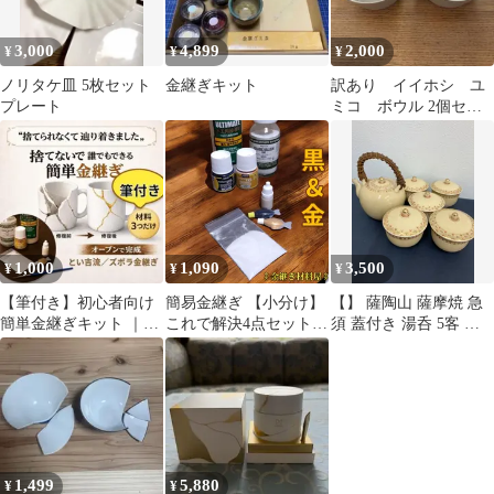
3,000
4,899
2,000
¥
¥
¥
ノリタケ皿 5枚セット
金継ぎキット
訳あり イイホシ ユ
プレート
ミコ ボウル 2個セッ
ト
1,000
1,090
3,500
¥
¥
¥
【筆付き】初心者向け
簡易金継ぎ 【小分け】
【】 薩陶山 薩摩焼 急
簡単金継ぎキット ｜ズ
これで解決4点セット
須 蓋付き 湯呑 5客 茶
ボラ金継ぎ これで解決
現代金継ぎ ペベオの絵
器 セット 欠け有 現状
3点セット
具 金色と黒色 塗料 2色
品
セラミックパウダー タ
イトボンド3 金継ぎも
どき Kintsugi Repair Kit
金継ぎ 黒継ぎ
1,499
5,880
¥
¥