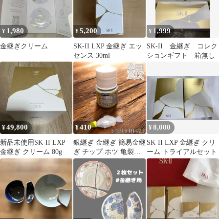
1,980
5,200
1,999
¥
¥
¥
金継ぎクリーム
SK-II LXP 金継ぎ エッ
SK-II 金継ぎ コレク
センス 30ml
ションギフト 箱無し
49,800
410
8,000
¥
¥
¥
新品未使用SK-II LXP
銀継ぎ 金継ぎ 簡易金継
SK-II LXP 金継ぎ クリ
金継ぎ クリーム 80g
ぎ チップ ホツ 亀裂の
ーム トライアルセット
補修 ペベオ pebeo ポー
セレン 150 シマーシル
バー #110 小分け 3ml
単品 銀色塗料 簡易金継
ぎ 補修材 接着剤 アク
リル絵の具 陶器用