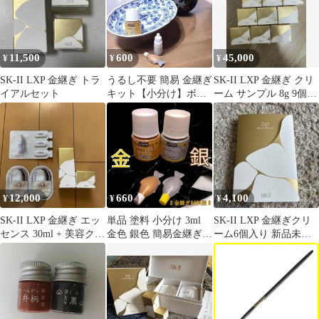
11,500
600
45,000
¥
¥
¥
SK-II LXP 金継ぎ トラ
うるし不要 簡易 金継ぎ
SK-II LXP 金継ぎ クリ
イアルセット
キット【小分け】ボン
ーム サンプル 8g 9個セ
ド＆塗料 2点セット 金
ット
色 補修用
12,000
660
4,100
¥
¥
¥
SK-II LXP 金継ぎ エッ
単品 塗料 小分け 3ml
SK-II LXP 金継ぎクリ
センス 30ml + 美容クリ
金色 銀色 簡易金継ぎ
ーム6個入り 新品未使
ーム 8g ほか
各単品 2色セット ポー
用
セレン アクリル絵具 陶
器の絵付け ヒビ、ニュ
ウ 補修 ガラス