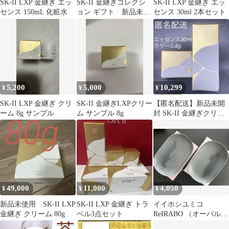
SK-II LXP 金継ぎ エッ
SK-II 金継ぎコレクシ
SK-II LXP 金継ぎ エッ
センス 150mL 化粧水
ョン ギフト 新品未開
センス 30ml 2本セット
封
5,200
5,000
10,299
¥
¥
¥
SK-II LXP 金継ぎ クリ
SK-II 金継ぎLXPクリー
【匿名配送】新品未開
ーム 8g サンプル
ム サンプル 8g
封 SK-II 金継ぎクリー
ム エッセンス サン
プル お試し
49,000
11,000
4,050
¥
¥
¥
新品未使用 SK-II LXP
SK-II LXP 金継ぎ トラ
イイホシユミコ
金継ぎ クリーム 80g
ベル3点セット
ReIRABO （オーバル
L）2枚セット