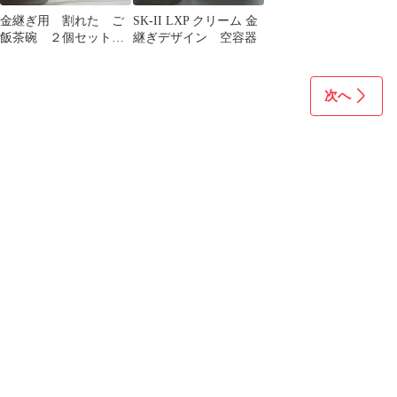
金継ぎ用 割れた ご
SK-II LXP クリーム 金
飯茶碗 ２個セット
継ぎデザイン 空容器
昭和レトロ 当時物
次へ