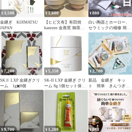
3,500
1,600
880
¥
¥
¥
金継ぎ KIJIMATSU
【ヒビ欠有】有田焼
白い陶器とホーロー、
JAPAN
kanezen 金善窯 御茶碗 2
セラミックの補修 簡易
個セット 金継ぎに等に
金継ぎ これで解決3点
セット 小分け ホルベイ
ン セラミックパウダー
ペベオ ポーセレン タイ
トボンド3 ★ 簡易金継
ぎの応用編 欠け埋めの
パテ作りから塗装まで
7,200
5,350
2,700
¥
¥
¥
の これで解決3点セッ
ト
SKⅡ LXP 金継ぎクリ
SK-II LXP 金継ぎ クリ
新品 金継ぎ キッ
ーム 1g✖️8個
ーム 8g 1個セット保湿
ト 簡単 きんつぎ
ハリ 輝き エイジングケ
ハンドメイド 陶器
ア
ゴールド 1セット
9,700
1,200
880
¥
¥
¥