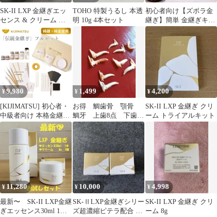
SK-II LXP 金継ぎエッ
TOHO 特製うるし 本透
初心者向け【ズボラ金
センス & クリーム ト
明 10g 4本セット
継ぎ】簡単 金継ぎキッ
ライアルセット
ト これで解決3点セッ
ト 小分け材料
9,980
1,499
4,200
¥
¥
¥
[KIJIMATSU] 初心者・
お得 鯛歯骨 顎骨
SK-II LXP 金継ぎ クリ
中級者向け 本格金継ぎ
鯛牙 上歯8点 下歯1
ーム トライアルキット
フルセット 純金粉 純銀
点 計9点 金継ぎ 不
紛 本漆などの自然素材
思議
使用 金継ぎキット 金継
ぎセット 【初心者にも
分かりやすい丁寧マニ
ュアル付き】
11,280
10,000
4,998
¥
¥
¥
最新〜 SK-II LXP金継
SK-ⅡLXP金継ぎシリー
SK-II LXP 金継ぎ クリ
ぎエッセンス30ml 1本
ズ超濃縮ピテラ配合 ク
ーム 8g