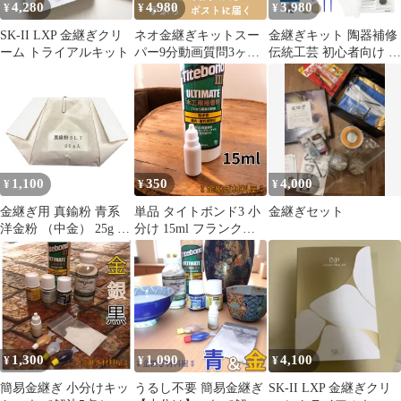
4,280
4,980
3,980
¥
¥
¥
SK-II LXP 金継ぎクリ
ネオ金継ぎキットスー
金継ぎキット 陶器補修
ーム トライアルキット
パー9分動画質問3ヶ月
伝統工芸 初心者向け 簡
付き 手ぶらokネオ金
単 初めて スターターキ
継ぎ
ット 金粉 お皿 補修 食
器 直す 割れ 工芸 漆 修
理 欠け 修繕 陶磁器 陶
器の金継ぎ 修復 初心者
分かりやすい 中級者向
け 日本語説明書
1,100
350
4,000
¥
¥
¥
金継ぎ用 真鍮粉 青系
単品 タイトボンド3 小
金継ぎセット
洋金粉 （中金） 25g 金
分け 15ml フランクリ
継ぎ 金継ぎ材料 金継ぎ
ン 木工用ボンド 簡易金
キット 金継ぎセット 器
継ぎ キット 陶器の接合
補修 洋粉
小さな欠け埋め 接着剤
補修材 食器の修理 日用
大工 日曜大工 ギター補
修
1,300
1,090
4,100
¥
¥
¥
簡易金継ぎ 小分けキッ
うるし不要 簡易金継ぎ
SK-II LXP 金継ぎクリ