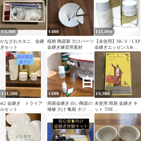
料 フランクリン タイト
ボンド3 ホルベイン セ
ラミックバルーン 細目
金継ぎ 材料 Kintsugi 金
継ぎもどき 欠け埋めの
3,300
400
11,000
¥
¥
¥
パテ作りから塗装まで
の完全解決セット
かなざわカタニ 金継
桜柄 陶器製 欠けパーツ
【未使用】SK-Ⅱ / LXP
ぎセット
金継ぎ練習用素材
金継ぎエッセンス&ク
リーム（2点）
11,500
600
6,900
¥
¥
¥
sk2 金継ぎ トライア
簡易金継ぎ 白い陶器の
未使用 簡易 金継ぎ キ
ルセット
補修 欠け 亀裂 ホツ チ
ット THE
ップ ホーロー 琺瑯 白
TSUGICIAN（ザ・ツギ
キット 2点セット 小分
シアン）
け ペベオ タイトボンド
3 タイル 洗面ボウル 白
い セラミックの修理