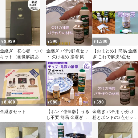
+クリーム8gx1個
リーム(美容クリーム)
8g×2
9,999
590
1,580
¥
¥
¥
金継ぎ 初心者 つぐ
金継ぎ パテ用2点セッ
【おまとめ】簡易 金継
キット（画像解説あ
ト 欠け埋め 接着 陶器
ぎ これで解決5点セッ
り）※銀粉欠品 つぐ
補修 材料 小分け
ト 粉とボンド 塗料3色
セット
+ 薄め液
8,400
680
590
¥
¥
¥
金継ぎセット
【ボンド倍量版】うる
金継ぎ パテ用 小分け
し不要 簡易 金継ぎ キ
粉とボンドの2点セット
ット【小分け】ボンド
接着 欠け埋め 陶器の補
＆塗料 2点セット 補修
修
用