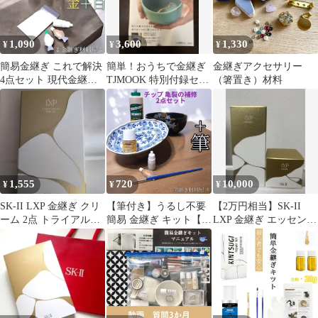
大工 日曜大工 ギター補
修
1,090
3,600
1,330
¥
¥
¥
簡易金継ぎ これで解決
簡単！おうちで金継ぎ
金継ぎアクセサリー
4点セット 現代金継ぎ
TJMOOK 特別付録セッ
（箸置き）材料
ペベオの絵具 金色と白
ト 金継ぎ DIY
色 塗料 2色 セラミック
パウダー タイトボンド
3 金継ぎもどき Kintsugi
Repair Kit 金継ぎ 銀継
ぎ
1,555
720
10,000
¥
¥
¥
SK-II LXP 金継ぎ クリ
【筆付き】うるし不要
【2万円相当】SK-II
ーム 2点 トライアルキ
簡易 金継ぎ キット【小
LXP 金継ぎ エッセンス
ット
分け】ボンド＆塗料 2
&クリーム
点セット 補修用