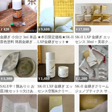
420
9,600
17,800
¥
¥
¥
金継ぎ 小分け 3ml 単品
★本日限定価格★SK-II
SK-II LXP 金継ぎ エッ
茶色塗料 簡易金継ぎ チ
LXP金継ぎセット★
センス 30ml + 美容クリ
ップ ホツ 亀裂の補修
ーム 8g２セット
ペベオ pebeo ポーセレ
ン 150 アンバーブラウ
ン #36 簡易金継ぎ 補修
材 接着剤 アクリル絵の
具 陶器用 ガラスもOK
1,300
1,480
2,200
¥
¥
¥
SALE中！難あり☆ お
SK-II LXP 金継ぎ エッ
SK-II 金継ぎクリーム
皿2枚セット☆欠けあり
センス空瓶&クリーム
ジェノプティクス サン
ます 金継ぎ
空容器
プル トライアルキット