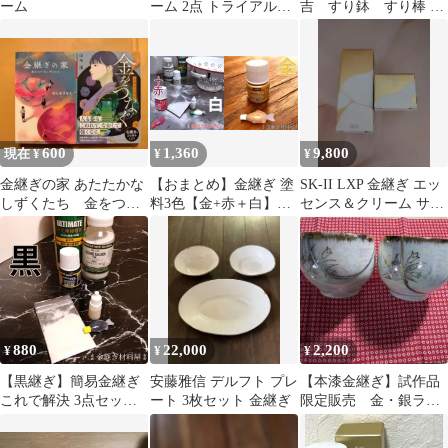
ーム
ーム 2点 トライアルキ
吉 すり鉢 すり棒 金
ット
継ぎ
600
1,360
9,800
現在 ¥
¥
¥
金継ぎの家 あたたかな
【おまとめ】金継ぎ 塗
SK-II LXP 金継ぎ エッ
しずくたち 金をつな
料3色【金+赤＋白】赤
センス＆クリーム サン
ぐ 北鎌倉七福堂 2冊
継ぎ ピンク継ぎ 白い陶
プルセット
セット
器とホーロー セラミッ
クの補修 簡易金継ぎ こ
れで解決3点セット ＋
赤色塗料 小分け ★ 簡
易金継ぎの応用編 欠け
埋めのパテ作りから塗
880
22,000
2,200
¥
¥
¥
装まで
【黒継ぎ】簡易金継ぎ
安藤雅信 デルフト プレ
【本漆金継ぎ】試作品
これで解決 3点セット
ート 3枚セット 金継ぎ
限定販売 金・銀ライ
小分け ポーセレン ペベ
ン（夫婦セット）
オ ポーセレンの 黒 塗