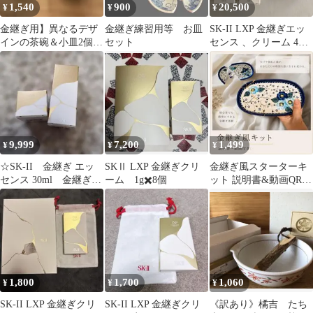
1,540
900
20,500
¥
¥
¥
金継ぎ用】異なるデザ
金継ぎ練習用等 お皿
SK-II LXP 金継ぎエッ
インの茶碗＆小皿2個セ
セット
センス 、クリーム 4点
ット◆1〜2日発送
セット
9,999
7,200
1,499
¥
¥
¥
☆SK-II 金継ぎ エッ
SKⅡ LXP 金継ぎクリ
金継ぎ風スターターキ
センス 30ml 金継ぎ
ーム 1g✖️8個
ット 説明書&動画QR付
クリーム8g【新品、未
初心者 食器修理 電子レ
使用】
ンジ可
1,800
1,700
1,060
¥
¥
¥
SK-II LXP 金継ぎクリ
SK-II LXP 金継ぎクリ
《訳あり》橘吉 たち