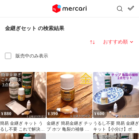
金継ぎセット の検索結果
並び替え
販売中のみ表示
880
390
600
¥
¥
¥
簡易 金継ぎ キット う
金継ぎ 簡易金継ぎ チッ
うるし不要 簡易 金継ぎ
るし不要 これで解決3
プ ホツ 亀裂の補修 ペ
キット【小分け】ボン
点セット｜ 割れ・欠け
ベオ pebeo ポーセレン
ド＆塗料 2点セット 補