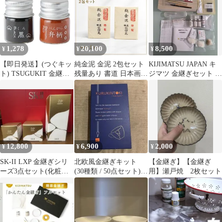
1,278
20,100
8,500
¥
¥
¥
【即日発送】(つぐキッ
純金泥 金泥 2包セット
KIJIMATSU JAPAN キ
ト) TSUGUKIT 金継ぎ
残量あり 書道 日本画
ジマツ 金継ぎセット 天
用 色粉セット (黒粉 ･
金継ぎ
然本漆
弁柄粉 各3ml / 詰め替
え用) 金継ぎキット 漆
用 顔料 (黒色/弁柄色/自
然の材料) 食器 陶器
12,800
6,900
2,000
¥
¥
¥
SK-II LXP 金継ぎシリ
北欧風金継ぎキット
【金継ぎ】【金継ぎ
ーズ3点セット(化粧
(30種類 / 50点セット)
用】瀬戸焼 2枚セット
水、クリーム、アイク
24金 天然漆 説明書付き
リーム )