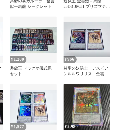
龍
共命の翼ガルーラ 金雲
遊戯王 金雲獣－馬龍
獣ー馬龍 シークレット
25DB-JP031 プリズマティ
ックシークレットレア
1,200
966
¥
¥
マ
遊戯王 ドラグマ儀式系
赫聖の妖騎士 デスピア
ウ
セット
ンルルワリリス 金雲獣
ニ
－馬龍
1,577
2,980
¥
¥