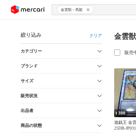
ンツにスキップ
金雲獣－馬龍
絞り込み
金雲獣
クリア
カテゴリー
販売
ブランド
サイズ
販売状況
出品者
300
¥
遊戯王 金
商品の状態
25DB-JP031