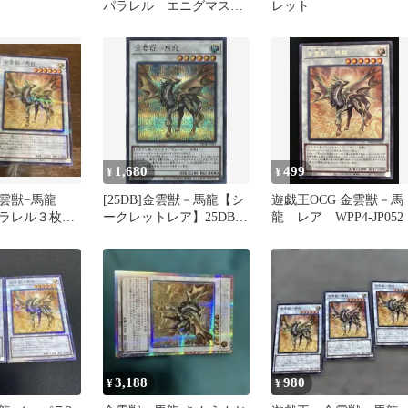
パラレル エニグマスタ
レット
ーパックビット b
1,680
499
¥
¥
金雲獣−馬龍
[25DB]金雲獣－馬龍【シ
遊戯王OCG 金雲獣－馬
パラレル３枚
ークレットレア】25DB-
龍 レア WPP4-JP052
JP031 IT36DLJH1PIL
3,188
980
¥
¥