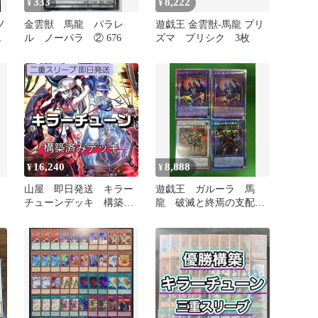
333
8,222
¥
¥
ノ
金雲獣 馬龍 パラレ
遊戯王 金雲獣-馬龍 プリ
調
ル ノーパラ ② 676
ズマ プリシク 3枚
ア
16,240
8,888
¥
¥
山屋 即日発送 キラー
遊戯王 ガルーラ 馬
チューンデッキ 構築済
龍 破滅と終焉の支配
みデッキ
者 プリシク プリズマ
ティックサモン