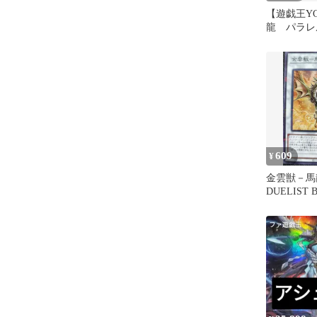
【遊戯王Y
龍 パラレ
枚
609
¥
金雲獣－馬龍 /
DUELIST 
PRISMATI
SPECIAL P
JP031 / ID: