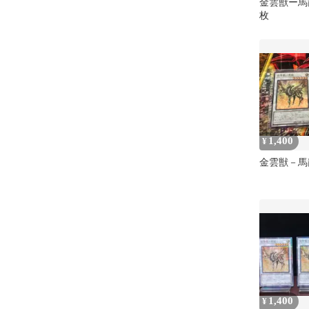
金雲獣ー馬
枚
1,400
¥
金雲獣－馬龍 
1,400
¥