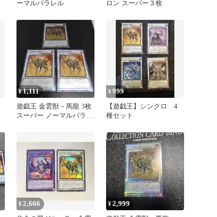
ーマルパラレル
ロン スーパー３枚
1,111
999
¥
¥
遊戯王 金雲獣－馬龍 3枚
【遊戯王】シンクロ 4
スーパー ノーマルパラレ
種セット
ル 25DB-JP031
2,666
2,999
¥
¥