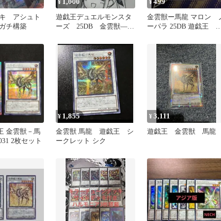
1,000
499
¥
¥
キ アシュト
遊戯王デュエルモンスタ
金雲獣ー馬龍 マロン 
ガチ構築
ーズ 25DB 金雲獣―馬
ーパラ 25DB 遊戯王 
龍 ノーパラ ３枚セッ
和ノ天救竜 ハルモニ
ト
1,855
3,111
¥
¥
戯王 金雲獣－馬
金雲獣 馬龍 遊戯王 シ
遊戯王 金雲獣 馬龍
P031 2枚セット
ークレット シク