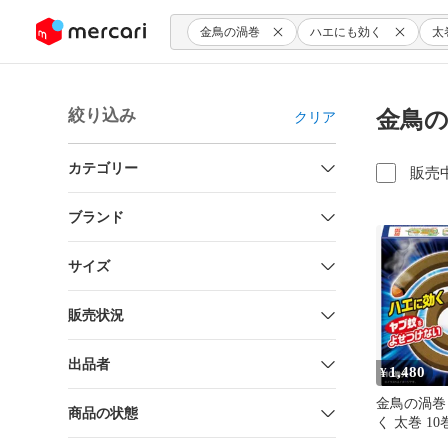
ンツにスキップ
金鳥の渦巻
ハエにも効く
太
絞り込み
金鳥の
クリア
カテゴリー
販売
ブランド
サイズ
販売状況
出品者
1,480
¥
金鳥の渦巻
商品の状態
く 太巻 1
く 蚊取り線