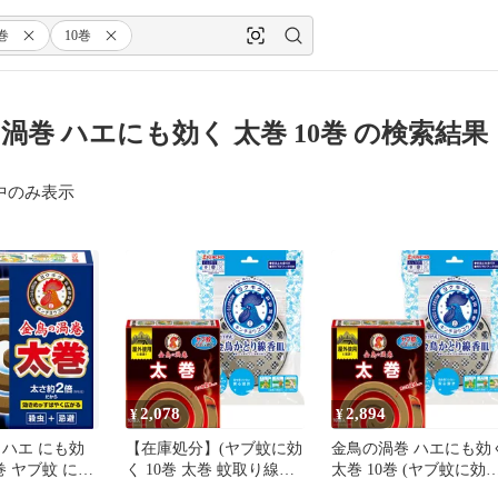
巻
10巻
渦巻 ハエにも効く 太巻 10巻 の検索結果
中のみ表示
2,078
2,894
¥
¥
 ハエ にも効
【在庫処分】(ヤブ蚊に効
金鳥の渦巻 ハエにも効
0巻 ヤブ蚊 に効
く 10巻 太巻 蚊取り線香)
太巻 10巻 (ヤブ蚊に効
香 屋外 キャ
ハエにも効く 吊り下げ式
蚊取り線香) 吊り下げ式