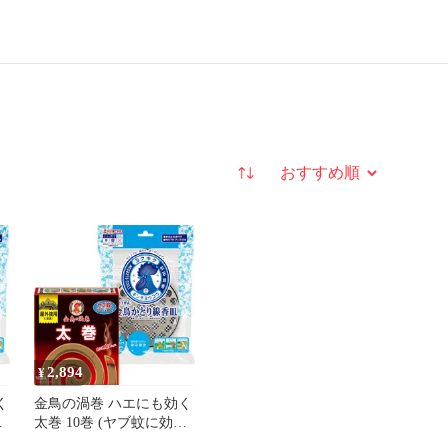
並び替え
2,894
¥
く
金鳥の渦巻 ハエにも効く
く
太巻 10巻 (ヤブ蚊に効く
蚊取り線香) 吊り下げ式