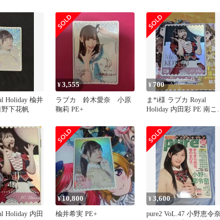
鈴木愛奈
3,555
700
¥
¥
 Holiday 楡井
ラブカ 鈴木愛奈 小原
ま*i様 ラブカ Royal
 日野下花帆
鞠莉 PE+
Holiday 内田彩 PE 南こ
り
10,800
3,600
¥
¥
 Holiday 内田
楡井希実 PE+
pure2 VoL.47 小野恵令