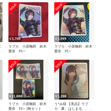
3,700
3,999
¥
¥
木
ラブカ 小原鞠莉 鈴木
ラブカ 小原鞠莉 鈴木
愛奈 PE+
愛奈 PE+
11,000
3,200
¥
¥
ラブカ 小原鞠莉 鈴木
う*み様 【美品】ラブ
+
愛奈 PE+ 3枚セット
カ 夏、はじまる。 鈴