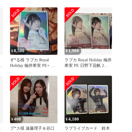
木愛奈 小原鞠莉 PE+
8,500
1,980
¥
¥
ず*る様 ラブカ Royal
ラブカ Royal Holiday 楡井
と
Holiday 楡井希実 PE+ 日
希実 PE 日野下花帆 2枚
野下花帆
セット
400
4,180
¥
¥
奈
プ*ス様 遠藤理子＆谷口
ラブライブカード 鈴木