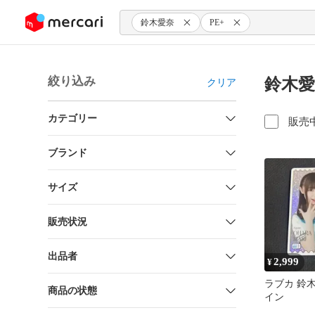
ンツにスキップ
鈴木愛奈
PE+
絞り込み
鈴木愛
クリア
カテゴリー
販売
ブランド
サイズ
販売状況
出品者
2,999
¥
ラブカ 鈴木
商品の状態
イン