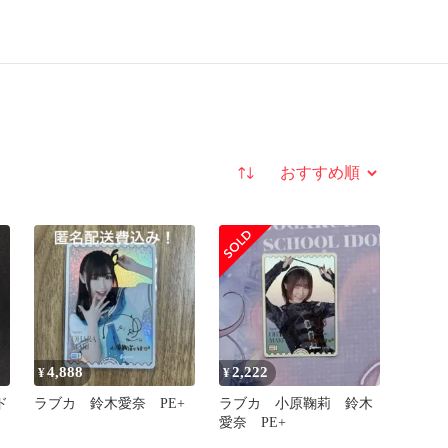
並び替え
4,888
2,222
¥
¥
ド
ラブカ 鈴木愛奈 PE+
ラブカ 小原鞠莉 鈴木
愛奈 PE+