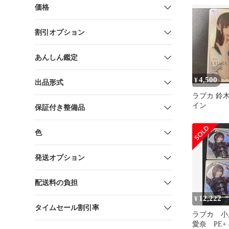
価格
割引オプション
あんしん鑑定
4,500
¥
出品形式
ラブカ 鈴木
イン
保証付き整備品
色
発送オプション
配送料の負担
12,222
¥
タイムセール割引率
ラブカ 小
愛奈 PE+