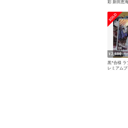
彩 新田恵海
高坂穂乃果
2,600
¥
黒*合様 ラ
レミアムブ
小鈴 PE+
ド