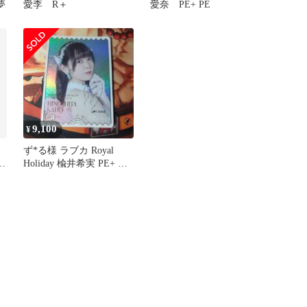
夢
愛李 R＋
愛奈 PE+ PE
9,100
¥
ず*る様 ラブカ Royal
野
Holiday 楡井希実 PE+ 日
野下花帆