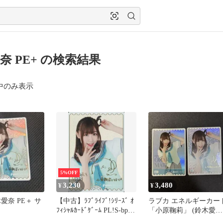
奈 PE+ の検索結果
中のみ表示
5%OFF
3,230
3,480
¥
¥
愛奈 PE＋ サ
【中古】ﾗﾌﾞﾗｲﾌﾞ!ｼﾘｰｽﾞ ｵ
ラブカ エネルギーカー
ﾌｨｼｬﾙｶｰﾄﾞｹﾞｰﾑ PL!S-bp3-
「小原鞠莉」 (鈴木愛
031-PE+[PE+]：OHARA
奈)PE+、PE