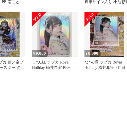
 PE 南ことり
直筆サイン入り 小池彩
9,000
8,000
¥
¥
ブカ 蓮ノ空プ
し*ん様 ラブカ Royal
な*ん様 ラブカ Royal
ースター 徒町
Holiday 楡井希実 PE+ 日
Holiday 楡井希実 PE 日
 ラブライブカー
野下花帆
下花帆