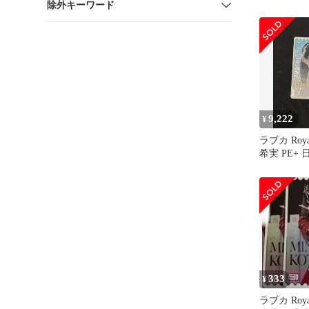
除外キーワード
9,222
¥
ラブカ Royal
希実 PE+
333
¥
ラブカ Royal