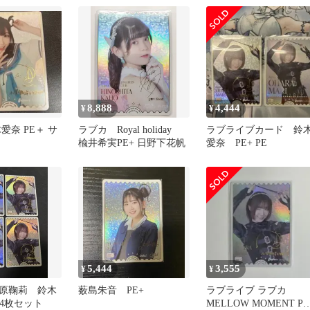
MARI(鈴木愛奈金箔押し
サイン入り)
8,888
4,444
¥
¥
愛奈 PE＋ サ
ラブカ Royal holiday
ラブライブカード 鈴
楡井希実PE+ 日野下花帆
愛奈 PE+ PE
5,444
3,555
¥
¥
原鞠莉 鈴木
薮島朱音 PE+
ラブライブ ラブカ
 4枚セット
MELLOW MOMENT PE