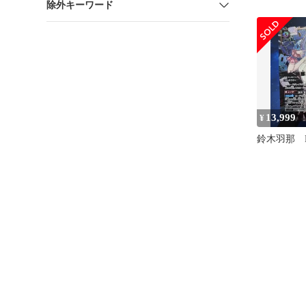
除外キーワード
038[PcR
羽那(アイ
イン入り)
13,999
¥
鈴木羽那 PcS