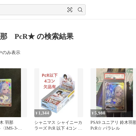
那 PcR★ の検索結果
中のみ表示
1,344
5,980
¥
¥
木 羽那
シャニマス シャイニーカ
PSA9 ユニアリ 鈴木羽
}〈IMS-3-
ラーズ PcR 以下 4コン セ
PcR☆ パラレル
ースターパック
ット 欠品有