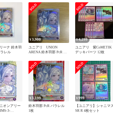
スター シャイ
ズ
】]
3,900
4,299
¥
¥
リーナ 鈴木羽
ユニアリ UNION
ユニアリ 紫CoMETIK
 パラレル
ARENA 鈴木羽那 PcR パ
デッキパーツ 12枚
ラレル
3,199
999
¥
¥
ニオンアリー
鈴木羽那 PcR パラレル
【ユニアリ】シャニマ
IMS-3-
1枚
SR R 4枚セット