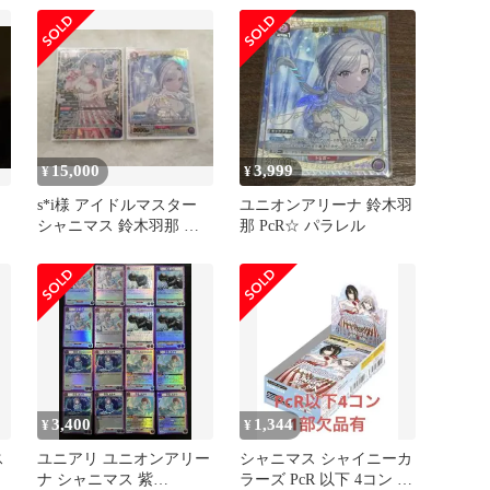
那
15,000
3,999
¥
¥
s*i様 アイドルマスター
ユニオンアリーナ 鈴木羽
シャニマス 鈴木羽那 ユ
那 PcR☆ パラレル
ニオンアリーナ パラレル
3,400
1,344
¥
¥
ス
ユニアリ ユニオンアリー
シャニマス シャイニーカ
ナ シャニマス 紫
ラーズ PcR 以下 4コン セ