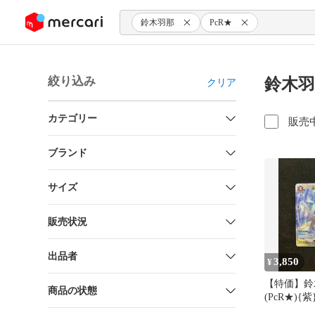
ンツにスキップ
鈴木羽那
PcR★
絞り込み
鈴木羽
クリア
カテゴリー
販売
ブランド
サイズ
販売状況
出品者
3,850
¥
【特価】鈴
商品の状態
(PcR★){紫
038〉[ブ