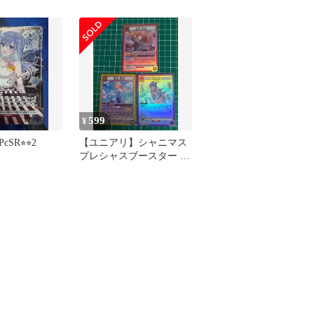
★]：(キラ)鈴木
ドル金箔押しサ
599
¥
R⭐︎⭐︎2
【ユニアリ】シャニマス
プレシャスブースター R3
枚セット（果穂・真乃・
羽那）