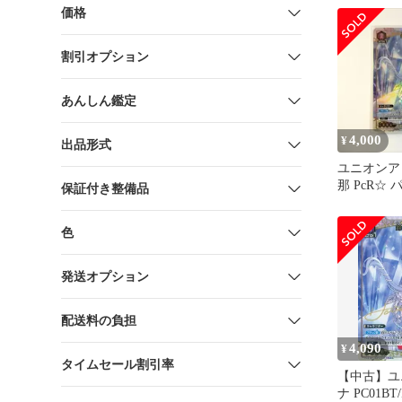
アイドルマ
価格
ニーカラー
【UA04BT
割引オプション
あんしん鑑定
4,000
¥
出品形式
ユニオンア
那 PcR☆
保証付き整備品
色
発送オプション
配送料の負担
4,090
¥
タイムセール割引率
【中古】ユ
ナ PC01BT/