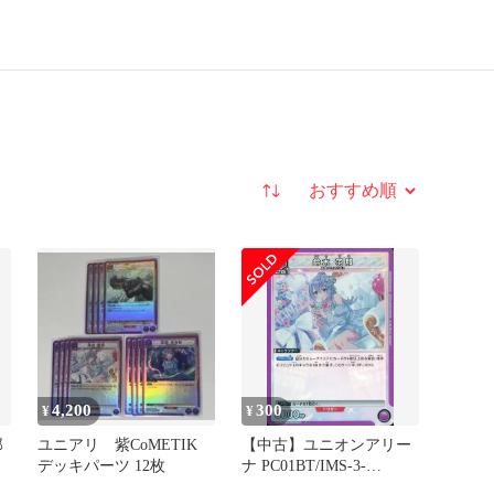
並び替え
4,200
300
¥
¥
那
ユニアリ 紫CoMETIK
【中古】ユニオンアリー
デッキパーツ 12枚
ナ PC01BT/IMS-3-
038[PcR]：(キラ)鈴木 羽