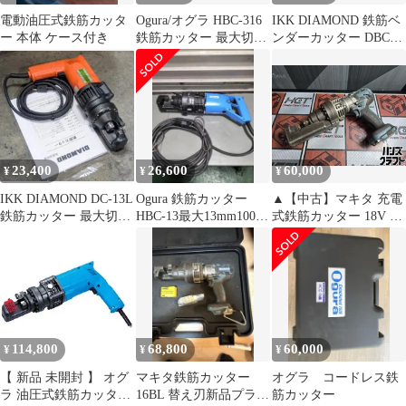
電動油圧式鉄筋カッタ
Ogura/オグラ HBC-316
IKK DIAMOND 鉄筋ベ
ー 本体 ケース付き
鉄筋カッター 最大切断
ンダーカッター DBC-
16mm 整備品
16H (二重絶縁構造・油
圧解除機構) 電動工具
切断機 未使用品
23,400
26,600
60,000
¥
¥
¥
IKK DIAMOND DC-13L
Ogura 鉄筋カッター
▲【中古】マキタ 充電
鉄筋カッター 最大切断
HBC-13最大13mm100v
式鉄筋カッター 18V φ3
13mm 分解整備品
整備品！
～16mm SC163D 本体の
み【ハンズクラフト飯
塚店】【中古】
114,800
68,800
60,000
¥
¥
¥
【 新品 未開封 】 オグ
マキタ鉄筋カッター
オグラ コードレス鉄
ラ 油圧式鉄筋カッター
16BL 替え刃新品プラス
筋カッター