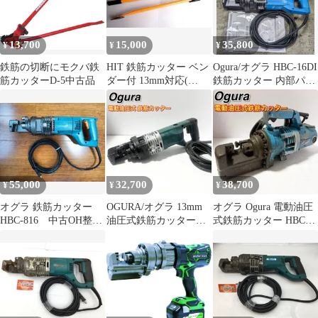
り）
13,700
15,000
35,800
¥
¥
¥
鉄筋の切断にモクバ鉄
HIT 鉄筋カッター ベン
Ogura/オグラ HBC-16DI
筋カッターD-5中古品
ダー付 13mm対応(
鉄筋カッター 内部パッ
RC13-BN)
キン交換 分解整備品
55,000
32,700
38,700
¥
¥
¥
オグラ 鉄筋カッター
OGURA/オグラ 13mm
オグラ Ogura 電動油圧
HBC-816 中古OH整備
油圧式鉄筋カッター
式鉄筋カッター HBC-
品 ★モーター新品交換
HBC-613/HBC613
25N 最大切断径25mm