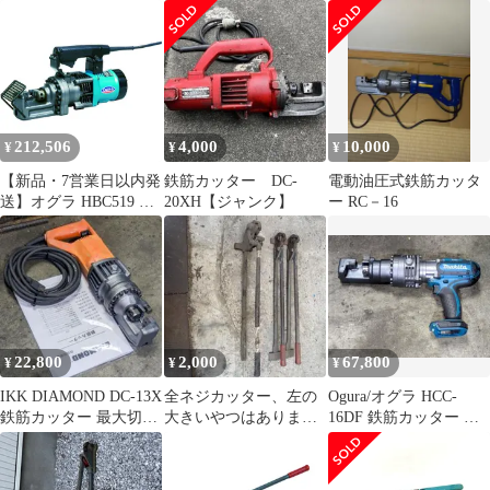
HBC316 未使用 送料無
替え刃
料
212,506
4,000
10,000
¥
¥
¥
【新品・7営業日以内発
鉄筋カッター DC-
電動油圧式鉄筋カッタ
送】オグラ HBC519 電
20XH【ジャンク】
ー RC－16
動油圧式鉄筋カッター
【送料無料】【沖縄離
島販売不可】
22,800
2,000
67,800
¥
¥
¥
IKK DIAMOND DC-13X
全ネジカッター、左の
Ogura/オグラ HCC-
鉄筋カッター 最大切断
大きいやつはありませ
16DF 鉄筋カッター 内
13mm 分解整備品
ん
部パッキン交換 分解整
備品