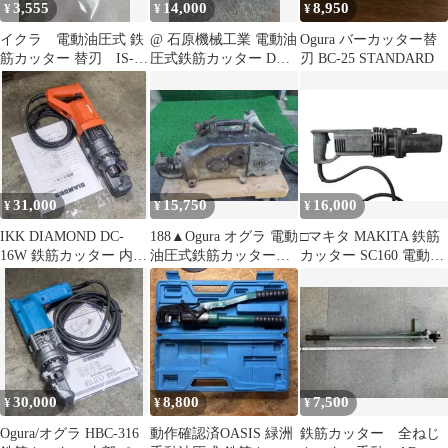
3,555
14,000
8,950
¥
¥
¥
イクラ 電動油圧式 鉄
@ 石原機械工業 電動油
Ogura バーカッター替
筋カッター 替刃 IS-
圧式鉄筋カッター DC-
刃 BC-25 STANDARD
19SC、IS-22SC対応
13X 2F
未使用（長期保管品）
31,000
15,750
16,000
¥
¥
¥
IKK DIAMOND DC-
188▲Ogura オグラ 電動
□マキタ MAKITA 鉄筋
16W 鉄筋カッター 内部
油圧式鉄筋カッター
カッター SC160 電動油
パッキン交換 分解整備
BC-19
圧鉄筋カッター100v
品
30,000
8,800
7,500
¥
¥
¥
Ogura/オグラ HBC-316
動作確認済OASIS 緑洲
鉄筋カッター 全ねじ