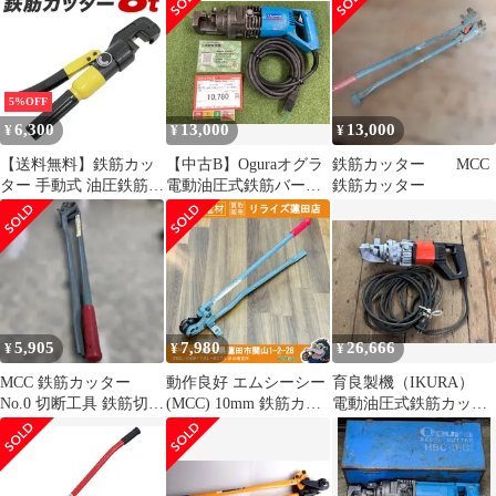
5%OFF
6,300
13,000
13,000
¥
¥
¥
【送料無料】鉄筋カッ
【中古B】Oguraオグラ
鉄筋カッター MCC
ター 手動式 油圧鉄筋カ
電動油圧式鉄筋バーカ
鉄筋カッター
ッター 切断能力8t 切断
ッターHBC-13N
4mm～12mm 電源不要
専用ケース付き ［鉄筋
カッター 切断機 手動
油圧 カット 切断 鉄筋
切断 作業 工具 8T 8ト
ン］ A22B
5,905
7,980
26,666
¥
¥
¥
MCC 鉄筋カッター
動作良好 エムシーシー
育良製機（IKURA）
No.0 切断工具 鉄筋切断
(MCC) 10mm 鉄筋カッ
電動油圧式鉄筋カッタ
DIY 鉄工 工具用品 格安
ター No.0 【リライズ蓮
ー（スーパーミニカッ
田店】
ター） IS-16 中古
（空転にて動作確認
済、ヘッド部塗装あ