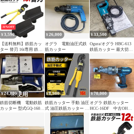
切断 作業 工具 DIY 鉄
力16t 切断4mm～22mm
工 建築 土木 電源不要
2個セット A22K
専用ケース付き wk011
31%OFF
3,590
26,000
33,500
¥
¥
¥
【送料無料】鉄筋カッ
オグラ 電動油圧式鉄
Ogura/オグラ HBC-613
ター 替刃 16t専用 鉄筋
筋カッター
鉄筋カッター 最大切断
カッター用替刃 切断能
13mm 分解整備品
力16t 切断4mm～22mm
2個セット
24,800
8,980
70,000
¥
¥
¥
鉄筋切断機 電動鉄筋
鉄筋カッター 手動 油圧
オグラ 鉄筋カッター
カッター 型式GQ-160
式 油圧鉄筋カッター レ
HCC-16DF 中古OH整
未使用
バーカッター 切断 16t
備品 ★モーター＆刃 新
22mm 作業 工具 DIY 鉄
品
工 建築 土木 電源不要
専用ケース付き sg059