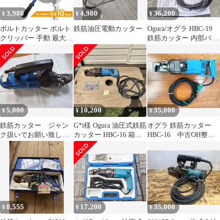
3,980
4,980
36,200
¥
¥
¥
ボルトカッター ボルト
鉄筋油圧電動カッター
Ogura/オグラ HBC-19
クリッパー 手動 最大切
鉄筋カッター 内部パッ
断能力約φ10mm ボルト
キン交換 分解整備品
クリッパー 鉄筋カッタ
ー レバーカッター
KIKAIYA
5,000
10,200
35,000
¥
¥
¥
鉄筋カッター ジャン
G*i様 Ogura 油圧式鉄筋
オグラ 鉄筋カッター
ク扱いでお願い致しま
カッター HBC-16 箱付
HBC-16 中古OH整備
す
き
品
8,555
17,200
35,000
¥
¥
¥