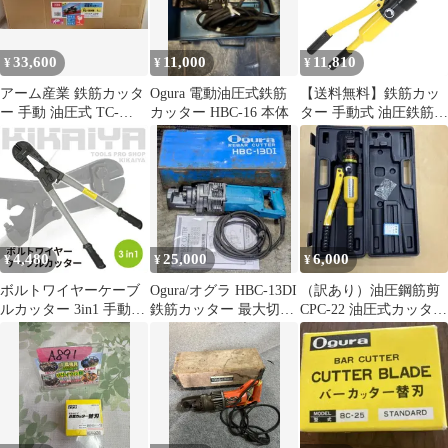
33,600
11,000
11,810
¥
¥
¥
アーム産業 鉄筋カッタ
Ogura 電動油圧式鉄筋
【送料無料】鉄筋カッ
ー 手動 油圧式 TC-
カッター HBC-16 本体
ター 手動式 油圧鉄筋カ
16HB
ッター 切断能力12t 切
断4mm～22mm 電源不
要 専用ケース付き ［鉄
筋 カッター 切断機 手
動 油圧 カット 切断 鉄
筋切断 作業 工具 12T
12トン］ A22C
4,480
25,000
6,000
¥
¥
¥
ボルトワイヤーケーブ
Ogura/オグラ HBC-13DI
（訳あり）油圧鋼筋剪
ルカッター 3in1 手動
鉄筋カッター 最大切断
CPC-22 油圧式カッター
ボルト ワイヤー ケーブ
13mm 分解整備品
本体
ル カッター 鉄筋カッタ
ー ボルトクリッパー レ
バーカッター KIKAIYA