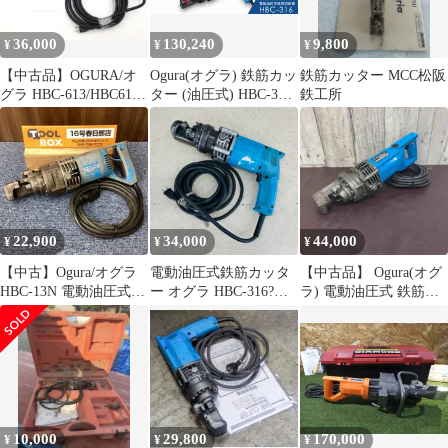
36,000
130,240
9,800
¥
¥
¥
【中古品】OGURA/オ
Ogura(オグラ) 鉄筋カッ
鉄筋カッター MCC松阪
グラ HBC-613/HBC613
ター (油圧式) HBC-316
鉄工所
☆ 13mm油圧式鉄筋カ
最大切断能力：鉄筋径
ッター [IT_74VJI][小
D16
牧][M04]
22,900
34,000
44,000
¥
¥
¥
【中古】Ogura/オグラ
電動油圧式鉄筋カッタ
【中古品】 Ogura(オグ
HBC-13N 電動油圧式鉄
ー オグラ HBC-316?
ラ) 電動油圧式 鉄筋カ
筋カッター 【201】
【中古】ogura 電動工
ッター HBC-13DI 【東
具 切断機 /517323
大和店】
10,000
29,800
170,000
¥
¥
¥