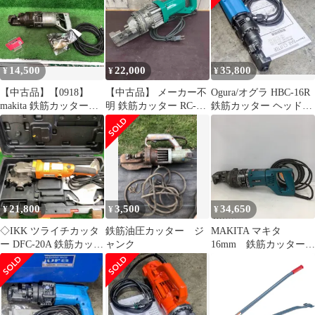
14,500
22,000
35,800
¥
¥
¥
【中古品】【0918】
【中古品】 メーカー不
Ogura/オグラ HBC-16R
makita 鉄筋カッター
明 鉄筋カッター RC-16
鉄筋カッター ヘッド
型番不明
【東大和店】
360°回転 分解整備品
ITPPMAY5LLC0
21,800
3,500
34,650
¥
¥
¥
◇IKK ツライチカッタ
鉄筋油圧カッター ジ
MAKITA マキタ
ー DFC-20A 鉄筋カッタ
ャンク
16mm 鉄筋カッター
ー【町田店】
コード式 100V SC161