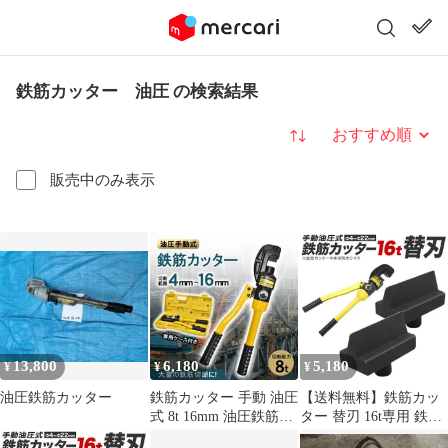
鉄筋カッター 油圧 の検索結果
並び替え
販売中のみ表示
13,800
6,180
5,180
¥
¥
¥
油圧鉄筋カッター
鉄筋カッター 手動 油圧
【送料無料】鉄筋カッ
式 8t 16mm 油圧鉄筋カ
ター 替刃 16t専用 鉄筋
ッター レバーカッター
カッター用替刃 切断能