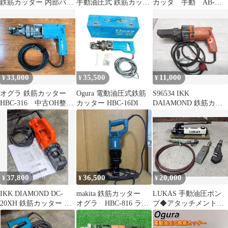
鉄筋カッター 内部パッ
手動油圧式 鉄筋カッタ
カッタ 手動 AB-
キン交換 分解整備品
ー ケース付き ボルトカ
3W MCC 松阪鉄工所
ッター
未使用品
33,000
35,500
11,000
¥
¥
¥
オグラ 鉄筋カッター
Ogura 電動油圧式鉄筋
S96534 IKK
HBC-316 中古OH整備
カッター HBC-16DI
DAIAMOND 鉄筋カッ
品
ター ライトカッター
DC-13LV
37,800
36,500
20,000
¥
¥
¥
IKK DIAMOND DC-
makita 鉄筋カッター
LUKAS 手動油圧ポン
20XH 鉄筋カッター 最
オグラ HBC-816 ライ
プ◆アタッチメント付
大切断20mm 整備品
トカッター
き◇鉄筋カッター・ウ
エッジラム