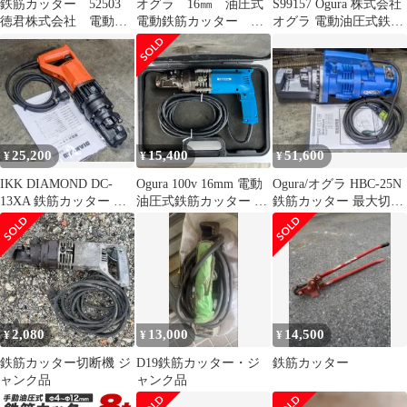
鉄筋カッター 52503
オグラ 16㎜ 油圧式
S99157 Ogura 株式会社
徳君株式会社 電動工
電動鉄筋カッター
オグラ 電動油圧式鉄筋
具
HBC-16R 中古
カッター HBC-519 良品
25,200
15,400
51,600
¥
¥
¥
IKK DIAMOND DC-
Ogura 100v 16mm 電動
Ogura/オグラ HBC-25N
13XA 鉄筋カッター 内
油圧式鉄筋カッター 取
鉄筋カッター 最大切断
部パッキン交換 整備品
説 ケース付 HBC-316
25mm 分解整備品
ブルー
2,080
13,000
14,500
¥
¥
¥
鉄筋カッター切断機 ジ
D19鉄筋カッター・ジ
鉄筋カッター
ャンク品
ャンク品