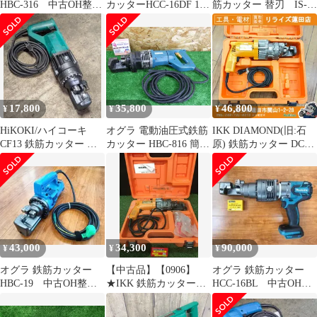
HBC-316 中古OH整備
カッターHCC-16DF 18v
筋カッター 替刃 IS-
品
最大16mmメンテナス
19SC、IS-22SC対応
品！
未使用（長期保管品）
17,800
35,800
46,800
¥
¥
¥
HiKOKI/ハイコーキ
オグラ 電動油圧式鉄筋
IKK DIAMOND(旧:石
CF13 鉄筋カッター 切
カッター HBC-816 簡単
原) 鉄筋カッター DC-
断13mm 整備品 訳あり
な動作チェックのみ 最
16LZ 【中古】 【蓮田
大16mm切断 コード式
店】
中古品
43,000
34,300
90,000
¥
¥
¥
オグラ 鉄筋カッター
【中古品】【0906】
オグラ 鉄筋カッター
HBC-19 中古OH整備
★IKK 鉄筋カッター
HCC-16BL 中古OH整
品
DC-16LZ
備品
IT18OGVOQ1EG