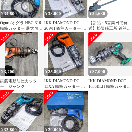
34,800
38,000
24,680
¥
¥
¥
Ogura/オグラ HBC-316
IKK DIAMOND DC-
【新品・5営業日で発
鉄筋カッター 最大切断
20WH 鉄筋カッター 最
送】松阪鉄工所 鉄筋カ
16mm 分解整備品
大切断20mm 整備品
ッタ－ ＲＣ－０１１
３
3,700
25,800
87,000
¥
¥
¥
鉄筋電動油圧カッタ
IKK DIAMOND DC-
IKK DIAMOND DCC-
ー ジャンク
13XA 鉄筋カッター 切
1636BLH 鉄筋カッター
断13mm 分解整備品
16mm 分解整備
33,800
29,000
¥
¥