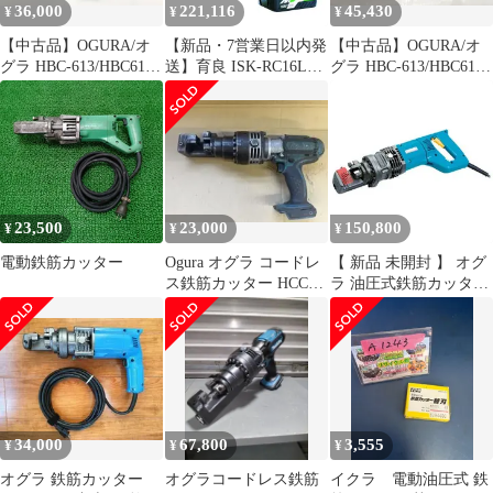
36,000
221,116
45,430
¥
¥
¥
【中古品】OGURA/オ
【新品・7営業日以内発
【中古品】OGURA/オ
グラ HBC-613/HBC613
送】育良 ISK-RC16LE
グラ HBC-613/HBC613
☆ 13mm油圧式鉄筋カ
コードレス鉄筋カッタ
☆ 13mm油圧式鉄筋カ
ッター [IT_ERH6G][小
ー ５０２２４
ッター [IT_C551Q][半
牧][M04]
ISKRC16LE 育良精機
田][M04]
イクラ IKURA 電動油
圧式【沖縄離島販売不
可】
23,500
23,000
150,800
¥
¥
¥
電動鉄筋カッター
Ogura オグラ コードレ
【 新品 未開封 】 オグ
ス鉄筋カッター HCC-
ラ 油圧式鉄筋カッター
16DF 本体
HBC816 未使用 送料無
料
34,000
67,800
3,555
¥
¥
¥
オグラ 鉄筋カッター
オグラコードレス鉄筋
イクラ 電動油圧式 鉄