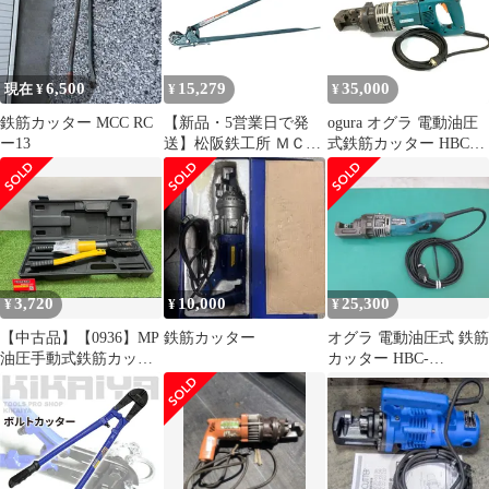
6,500
15,279
35,000
現在 ¥
¥
¥
鉄筋カッター MCC RC
【新品・5営業日で発
ogura オグラ 電動油圧
ー13
送】松阪鉄工所 ＭＣＣ
式鉄筋カッター HBC-
鉄筋カッター №０
816 100V バーカッター
RC-0000 213507
電動油圧式 電動工具 △
DW3799
3,720
10,000
25,300
¥
¥
¥
【中古品】【0936】MP
鉄筋カッター
オグラ 電動油圧式 鉄筋
油圧手動式鉄筋カッタ
カッター HBC-
ー HHG-22 HHG-22
613(0607CI)7AT-1S
ITAH01TQA0S3