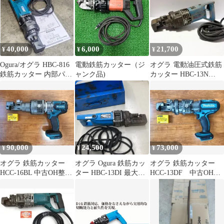
40,000
6,000
21,700
¥
¥
¥
Ogura/オグラ HBC-816
電動鉄筋カッター（ジ
オグラ 電動油圧式鉄筋
鉄筋カッター 内部パッ
ャンク品)
カッター HBC-13N
キン交換 分解整備品
Ogura BAR CUTTER
90,000
24,500
73,000
¥
¥
¥
オグラ 鉄筋カッター
オグラ Ogura 鉄筋カッ
オグラ 鉄筋カッター
HCC-16BL 中古OH整備
ター HBC-13DI 最大切
HCC-13DF 中古OH整
品 ★モーター＆SP刃
断13mm 100V 電動油圧
備品 ★モーター＆刃 新
新品
式鉄筋切断機★DT1621
品