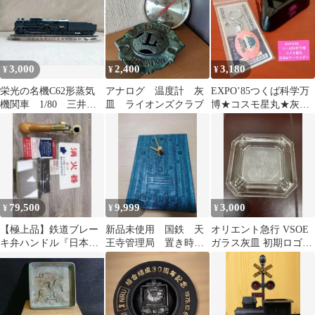
3,000
2,400
3,180
¥
¥
¥
栄光の名機C62形蒸気
アナログ 温度計 灰
EXPO’85つくば科学万
機関車 1/80 三井金
皿 ライオンズクラブ
博★コスモ星丸★灰皿
属謹製 灰皿 模型
&キーホルダー（ピン
非売品
ク）
79,500
9,999
3,000
¥
¥
¥
【極上品】鉄道ブレー
新品未使用 国鉄 天
オリエント急行 VSOE
キ弁ハンドル『日本エ
王寺管理局 置き時
ガラス灰皿 初期ロゴ
アブレーキ』
計 １９８０年頃 動
1980〜90年代 ヴィンテ
作確認済み
ージ