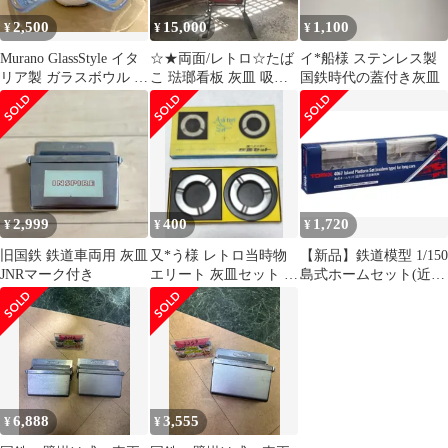
2,500
15,000
1,100
¥
¥
¥
Murano GlassStyle イタ
☆★両面/レトロ☆たば
イ*船様 ステンレス製
リア製 ガラスボウル 小
こ 琺瑯看板 灰皿 吸殻
国鉄時代の蓋付き灰皿
物入 インテリア
入れ タバコ 煙草 立て
看板
2,999
400
1,720
¥
¥
¥
旧国鉄 鉄道車両用 灰皿
又*う様 レトロ当時物
【新品】鉄道模型 1/150
JNRマーク付き
エリート 灰皿セット 南
島式ホームセット(近代
武線
型)大型車輌用 [4067]
6,888
3,555
¥
¥