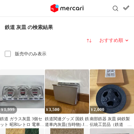
鉄道 灰皿 の検索結果
並び替え
販売中のみ表示
1,999
3,500
2,000
¥
¥
¥
鉄道 ガラス灰皿 3個セ
鉄道関連グッズ 国鉄 鉄
南部鉄器 灰皿 鋳鉄製
ット 昭和レトロ 電車デ
道車内灰皿(当時物) JR
伝統工芸品（鉄道 新
ザイン インテリア
電車 ③
鶴見機関区40周年記念