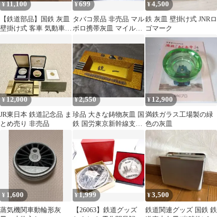
11,100
699
4,500
¥
¥
¥
​【鉄道部品】国鉄 灰皿
タバコ景品 非売品 マル
鉄 灰皿 壁掛け式 JNRロ
壁掛け式 客車 気動車
ボロ携帯灰皿 マイルド
ゴマーク
JNRロゴマーク 刻印あ
セブン他キーホルダー
り
12,000
2,550
12,900
¥
¥
¥
JR東日本 鉄道記念品 ま
珍品 大きな鋳物灰皿 国
満鉄ガラス工場製の緑
とめ売り 非売品
鉄 国労東京新幹線支部
色の灰皿
結成10周年記念 1975年
1,600
1,999
3,500
¥
¥
¥
蒸気機関車動輪形灰
【26063】鉄道グッズ
鉄道関連グッズ 国鉄 鉄