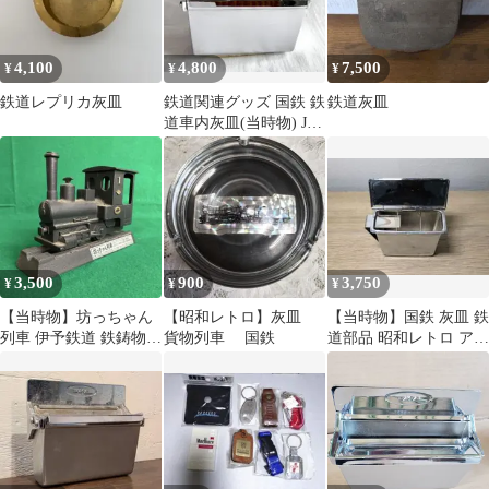
4,100
4,800
7,500
¥
¥
¥
鉄道レプリカ灰皿
鉄道関連グッズ 国鉄 鉄
鉄道灰皿
道車内灰皿(当時物) JR
電車 ④
3,500
900
3,750
¥
¥
¥
【当時物】坊っちゃん
【昭和レトロ】灰皿
【当時物】国鉄 灰皿 鉄
列車 伊予鉄道 鉄鋳物製
貨物列車 国鉄
道部品 昭和レトロ アッ
灰皿付き置物 昭和レト
シュトレイ 車内装備品
ロ