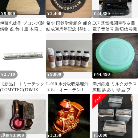
9,800
2,400
24,880
¥
¥
¥
伊藤忠雄作 ブロンズ製
希少 国鉄労働組合 組合
E67 蒸気機関車型灰皿
鋳物 盆 飾り皿 木箱入
結成30周年記念 鋳物製
電子音信号 踏切信号機
り 電通記念品②
記念プレート D51
2,710
9,800
44,490
¥
¥
¥
【新品】 トミーテック
L-010 水分吸収処理剤
満州鉄道 ミルクガラス
(TOMYTEC)TOMIX N
エル・オー・テン L-
灰皿 訳あり 珍品 プレ
ゲージ 対向式ホームセ
O10 嘔吐物すぐ固めて
スガラス 鉄道グッズ
ット 近代型 延長部
消臭
4032 鉄道模型用品 0
3,000
3,330
5,000
現在 ¥
¥
¥