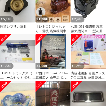
5,100
1,300
2,400
¥
¥
¥
鉄道レプリカ灰皿
【レトロ】坊っちゃ
yv58 D51 機関車 汽車
ん・道後 蒸気機関車 陶
蒸気機関車 SL型灰皿
器製 灰皿 置物 ブラウ
日本製 昭和レトロ
ン アンティー
1,580
4,600
1,999
¥
¥
¥
TOMIX トミックス ミ
JR西日本 Smokin' Clean
青函連絡船 青函グッズ
ニホームセット 4061 鉄
真田広之 非売品ポスタ
7点 写真集 灰皿 記念入
道模型 Nゲージ
ー
場券 記念スタンプ 国鉄
最終日