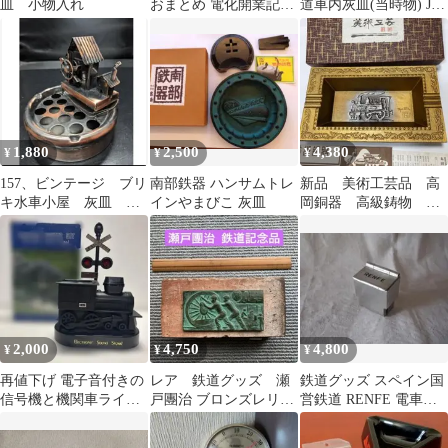
皿 小物入れ
おまとめ 電化開業記念
道車内灰皿(当時物) JR
天鉄 灰皿
電車 ①
1,880
2,500
4,380
¥
¥
¥
157、ビンテージ ブリ
南部鉄器 ハンサムトレ
新品 美術工芸品 高
キ水車小屋 灰皿 ア
インやまびこ 灰皿
岡銅器 高級鋳物 蒸
ンティーク
気機関車 灰皿 置
物 箱入り
2,000
4,750
4,800
¥
¥
¥
再値下げ 電子音付きの
レア 鉄道グッズ 瀬
鉄道グッズ スペイン国
信号機と機関車ライタ
戸團治 ブロンズレリー
営鉄道 RENFE 電車ア
ーセット
フ 国鉄長野工場 栗田
ルミ灰皿 鉄道部品
分所 廃止記念
/K421