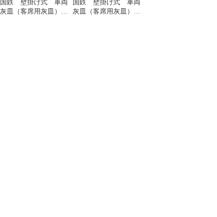
国鉄 壁掛け式 車両
国鉄 壁掛け式 車両
灰皿（客席用灰皿）
灰皿（客席用灰皿）
JNR（日本国有鉄道）
JNR（日本国有鉄道）
ロゴ刻印あり 2個まと
ロゴ刻印あり スチー
めて スチール製 記
ル製 記念
念