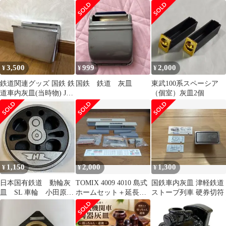
3,500
999
2,000
¥
¥
¥
鉄道関連グッズ 国鉄 鉄
国鉄 鉄道 灰皿
東武100系スペーシア
道車内灰皿(当時物) JR
（個室）灰皿2個
電車 ②
1,150
2,000
1,300
¥
¥
¥
日本国有鉄道 動輪灰
TOMIX 4009 4010 島式
国鉄車内灰皿 津軽鉄道
皿 SL 車輪 小田原電
ホームセット＋延長部
ストーブ列車 硬券切符
力区 庁舎開所記念
近代型
記名入り