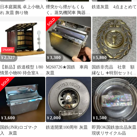
日本庭園風 卓上小物入
煙突から煙がもくも
鉄道灰皿 4点まとめて
れ 灰皿 飾り物
く。蒸気機関車 陶器製
置物 灰皿 レトロ。蚊取
り線香の煙にも
5%OFF
2,327
3,300
5,800
¥
¥
¥
【新品】鉄道模型 1/80
M260726★国鉄 車両
国鉄非売品 社章 額
情景小物80 待合室A ～
灰皿
縁なし ➕特別セット(職
バス停・猫屋線～ 「建
員専用グリーン券引換
物コレクション80」
証付き)
[302995]
3,600
2,000
1,500
¥
¥
¥
国鉄(JNR)ロゴマ-ク
鉄道開業100周年 灰皿
即買OK国鉄放出品灰皿
入 灰皿
現状リサイクル品