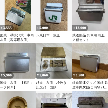
品）
3,555
5,000
12,000
¥
¥
¥
国鉄 壁掛け式 車両
JR東日本 灰皿
鉄道部品 列車用 灰皿
灰皿（客席用灰皿）
２種セット
JNR（日本国有鉄道）
ロゴ刻印あり スチー
ル製 記念
5,900
1,060
3,500
¥
¥
¥
国鉄 灰皿 【JNRマ
鉄道 灰皿 栓抜き
鉄道関連グッズ 国鉄 鉄
ーク付き】
記念品 国鉄
道車内灰皿(当時物) JR
電車 ④