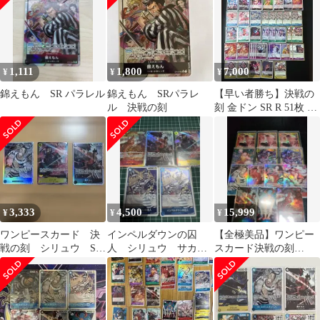
1,111
1,800
7,000
¥
¥
¥
錦えもん SR パラレル
錦えもん SRパラレ
【早い者勝ち】決戦の
ル 決戦の刻
刻 金ドン SR R 51枚 ま
とめ売り ワンピースカ
ード
3,333
4,500
15,999
¥
¥
¥
ワンピースカード 決
インペルダウンの囚
【全極美品】ワンピー
戦の刻 シリュウ SR
人 シリュウ サカズ
スカード決戦の刻
パラレル 他２枚
キ 錦えもん 決戦の
SEC.Rパラレルまとめ
刻
売り