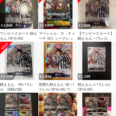
1,800
13,999
2,800
¥
¥
¥
ワンピースカード 錦え
マーシャル・Ｄ・ティ
【ワンピースカード】
もん OP16-082
ーチ SEC シークレッ
錦えもん パラレル
ト パラレル
OP16-082
1,999
2,090
1,100
¥
¥
¥
錦えもん SRパラレ
状態A 錦えもん SR パ
錦えもん (パラレル)
ル 決戦の刻
ラレル OP16-082 ワン
OP16-082
ピースカード
ONEPIECE