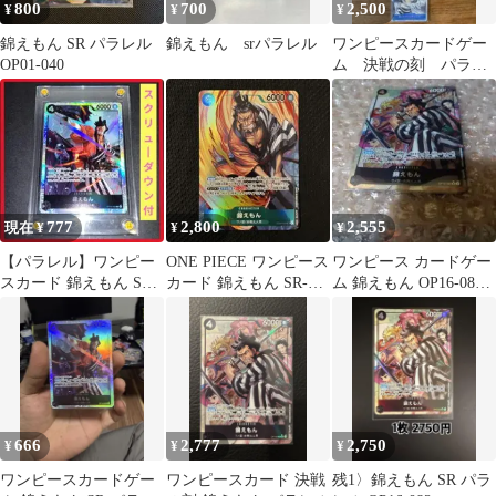
800
700
2,500
¥
¥
¥
錦えもん SR パラレル
錦えもん srパラレル
ワンピースカードゲー
OP01-040
ム 決戦の刻 パラレ
ル sr まとめ売り
777
2,800
2,555
現在 ¥
¥
¥
【パラレル】ワンピー
ONE PIECE ワンピース
ワンピース カードゲー
スカード 錦えもん SR
カード 錦えもん SR-P
ム 錦えもん OP16-082
OP16-082 決戦の刻
OP01-040
SR パラレル
666
2,777
2,750
¥
¥
¥
ワンピースカードゲー
ワンピースカード 決戦
残1〉錦えもん SR パラ