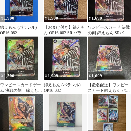
1,900
1,500
1,690
¥
¥
¥
錦えもん (パラレル)
【おまけ付き】錦えも
ワンピースカード 決戦
OP16-082
ん OP16-082 SR パラレ
の刻 錦えもん SRパラ
ル 決戦の刻
レル OP16-082
1,500
1,999
1,699
¥
¥
¥
ワンピースカードゲー
錦えもん (パラレル)
【匿名配送】ワンピー
ム 決戦の刻 錦えもん
OP16-082
スカード錦えもん パラ
SRパラレル
レル OP16-082 SR