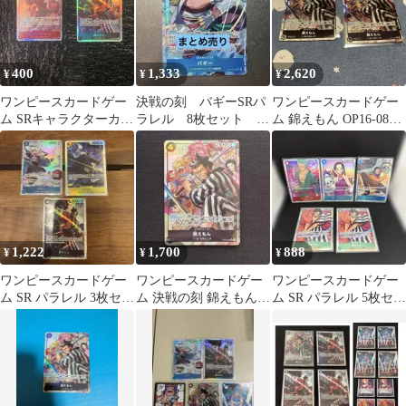
400
1,333
2,620
¥
¥
¥
ワンピースカードゲー
決戦の刻 バギーSRパ
ワンピースカードゲー
ム SRキャラクターカー
ラレル 8枚セット ま
ム 錦えもん OP16-082
ド 2枚セット
とめ売り
SR パラレル 2枚
1,222
1,700
888
¥
¥
¥
ワンピースカードゲー
ワンピースカードゲー
ワンピースカードゲー
ム SR パラレル 3枚セッ
ム 決戦の刻 錦えもん
ム SR パラレル 5枚セッ
ト
SR パラレル OP16-082
ト SR