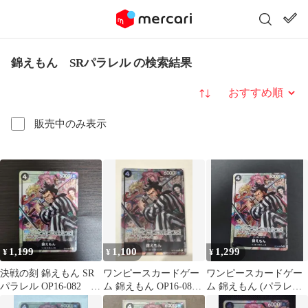
錦えもん SRパラレル の検索結果
並び替え
販売中のみ表示
1,199
1,100
1,299
¥
¥
¥
決戦の刻 錦えもん SR
ワンピースカードゲー
ワンピースカードゲー
パラレル OP16-082 お
ム 錦えもん OP16-082
ム 錦えもん (パラレル)
まけ付き
SRパラレル
OP16-082