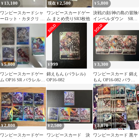
13,100
2,500
5,800
¥
現在 ¥
¥
ワンピースカードシャ
ワンピースカードゲー
決戦の刻/神の島の冒険/
ーロット・カタクリ ボ
ム まとめ売りSR3枚他
インペルダウン SRパ
ア・ハンコック 錦えも
ラレルRなど 約60枚
んセットSR
まとめ売り
5,000
999
3,300
¥
¥
¥
ワンピースカードゲー
錦えもん (パラレル)
ワンピースカード 錦え
ム OP16 SR パラレル等
OP16-082
もん OP16-082 パラレ
5枚セット
ル 3枚
2,800
2,500
3,870
¥
¥
¥
ワンピースカードゲー
ワンピースカード 決
ワンピースカード 黒ヤ