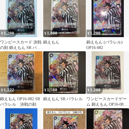
1,200
1,080
1,200
¥
¥
¥
ワンピースカード 決戦
錦えもん
錦えもん (パラレル)
の刻 錦えもん SR パラ
OP16-082
レル OP16-082
1,222
1,588
1,200
¥
¥
¥
錦えもん OP16-082 SR
錦えもん SR パラレル
ワンピースカードゲー
パラレル 決戦の刻
ム 錦えもん OP16-082
SRパラレル