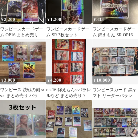
2,200
1,200
333
¥
¥
¥
ワンピースカードゲー
ワンピースカードゲー
ワンピースカードゲー
ム OP16 まとめ売り
ム SR 3枚セット
ム 錦えもん SR OP16-
082
3,000
4,200
10,800
¥
¥
¥
ワンピース 決戦の刻 sr
op-16 錦えもんsrパラレ
ワンピースカード 黒ヤ
sec まとめ売り パラレ
ルなど まとめ売り 7枚
マト リーダーパラレル
ル
セット
デッキパーツセット
スリーブ付き