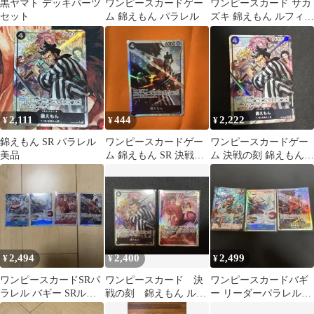
黒ヤマト デッキパーツ
ワンピースカードゲー
ワンピースカード サカ
セット
ム 錦えもん パラレル
ズキ 錦えもん ルフィ 3
枚セット 決戦の刻
2,111
444
2,222
¥
¥
¥
錦えもん SR パラレル
ワンピースカードゲー
ワンピースカードゲー
美品
ム 錦えもん SR 決戦の
ム 決戦の刻 錦えもん
刻
SR パラレル
2,494
2,400
2,499
¥
¥
¥
ワンピースカードSRパ
ワンピースカード 決
ワンピースカードバギ
ラレル バギー SRルフ
戦の刻 錦えもん ルフ
ー リーダーパラレル
ィ バギー 錦えもん4枚
ィSR パラレル 2枚セ
OP16-041 バギー錦えも