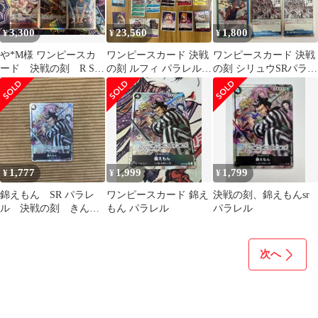
3,300
23,560
1,800
¥
¥
¥
や*M様 ワンピースカ
ワンピースカード 決戦
ワンピースカード 決戦
ード 決戦の刻 R SR
の刻 ルフィ パラレル
の刻 シリュウSRパラレ
6枚セット
エースSEC 4コン多数
ル ギャルディーノ まと
め売り
1,777
1,999
1,799
¥
¥
¥
錦えもん SR パラレ
ワンピースカード 錦え
決戦の刻、錦えもんsr
ル 決戦の刻 きんえ
もん パラレル
パラレル
もん
次へ