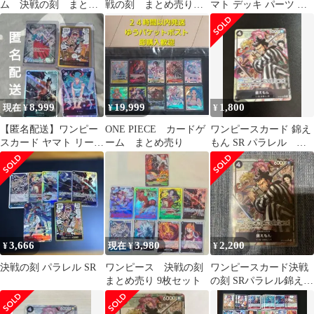
ム 決戦の刻 まとめ
戦の刻 まとめ売り
マト デッキ パーツ ま
売り
ボンクレー パラレル
とめ売り
など
8,999
19,999
1,800
現在 ¥
¥
¥
【匿名配送】ワンピー
ONE PIECE カードゲ
ワンピースカード 錦え
スカード ヤマト リーダ
ーム まとめ売り
もん SR パラレル
ー パラレル
OP16-082 おまけ付き
3,666
3,980
2,200
¥
現在 ¥
¥
決戦の刻 パラレル SR
ワンピース 決戦の刻
ワンピースカード決戦
まとめ売り 9枚セット
の刻 SRパラレル錦えも
ん