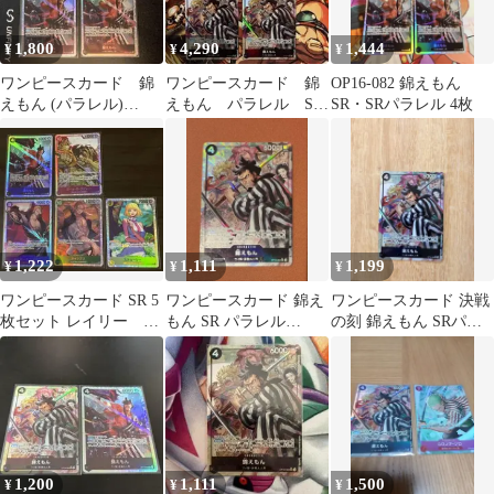
1,800
4,290
1,444
¥
¥
¥
ワンピースカード 錦
ワンピースカード 錦
OP16-082 錦えもん
えもん (パラレル)
えもん パラレル SR
SR・SRパラレル 4枚
OP16-082 ４枚セット
4枚 OP16
SR
1,222
1,111
1,199
¥
¥
¥
ワンピースカード SR 5
ワンピースカード 錦え
ワンピースカード 決戦
枚セット レイリー ロ
もん SR パラレル
の刻 錦えもん SRパラ
ジャー シャンクス
OP16-082
レル
ステューシー
1,200
1,111
1,500
¥
¥
¥