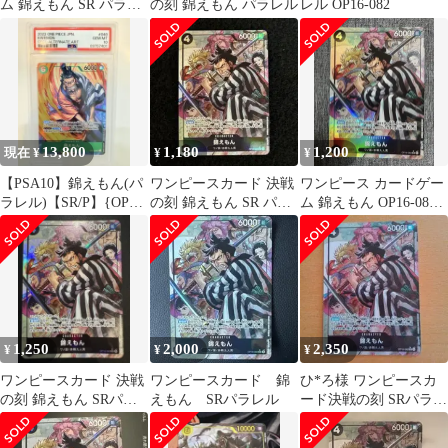
ム 錦えもん SR パラレ
の刻 錦えもん パラレル
レル OP16-082
ル
13,800
1,180
1,200
現在 ¥
¥
¥
【PSA10】錦えもん(パ
ワンピースカード 決戦
ワンピース カードゲー
ラレル)【SR/P】{OP01-
の刻 錦えもん SR パラ
ム 錦えもん OP16-082
040}
レル
SR パラレル
1,250
2,000
2,350
¥
¥
¥
ワンピースカード 決戦
ワンピースカード 錦
ひ*ろ様 ワンピースカ
の刻 錦えもん SRパラ
えもん SRパラレル
ード決戦の刻 SRパラレ
レル
ル錦えもん