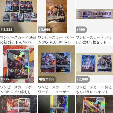
セット
ット
んSR
3,555
3,000
500
¥
¥
¥
ワンピースカード 決戦
ワンピース カードゲー
ワンピースカード パラ
の刻 錦えもん SRパラ
ム 錦えもん OP16-082
レル含む 7枚セット カ
レル バラパック
SR パラレル
イドウSR その他
777
300
2,888
¥
現在 ¥
¥
ワンピースカードゲー
ワンピースカード エド
ワンピースカード 錦え
ム OP16-082 錦えもん
ワード・ニューゲート
もんパラレル ヤマト
SR
錦えもん 2枚セット
SR 2枚セット