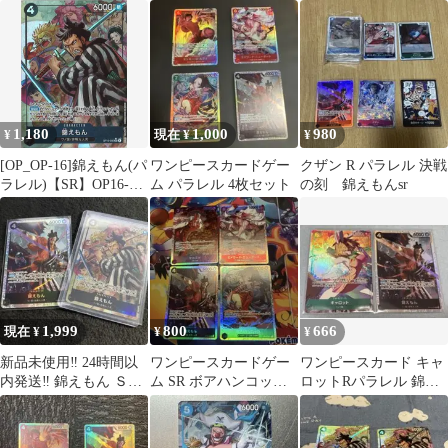
ンスドーン
SR パラレル sr セット
「決戦の刻」)
1,180
1,000
980
¥
現在 ¥
¥
[OP_OP-16]錦えもん(パ
ワンピースカードゲー
クザン R パラレル 決戦
ラレル)【SR】OP16-
ム パラレル 4枚セット
の刻 錦えもんsr
082 IT374NL9CUJ8
1,999
800
666
現在 ¥
¥
¥
新品未使用‼ 24時間以
ワンピースカードゲー
ワンピースカード キャ
内発送‼ 錦えもん ＳＲ
ム SR ボアハンコック
ロットRパラレル 錦え
パラレル 2枚セット
等4枚セット
もんSR