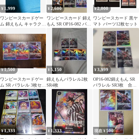
1,999
2,600
2,000
¥
¥
¥
ワンピースカードゲー
ワンピースカード 錦え
ワンピースカード 黒ヤ
ム 錦えもん キャラクタ
もん SR OP16-082 パラ
マト パーツ12枚セット
ーカード SRパラレル
レルまとめ品
1,500
5,150
3,999
¥
¥
¥
ワンピースカードゲー
錦えもんパラレル2枚
OP16-082錦えもん SR
ム SR パラレル 3枚セッ
SR4枚
パラレル SR3枚 合計4
ト
枚セット
1,333
1,333
500
¥
¥
現在 ¥