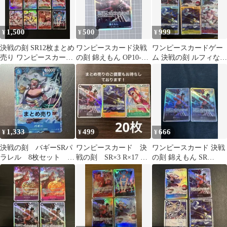
1,500
500
999
¥
¥
¥
決戦の刻 SR12枚まとめ
ワンピースカード決戦
ワンピースカードゲー
売り ワンピースカード
の刻 錦えもん OP10-
ム 決戦の刻 ルフィなど
ゲーム
082 SR
SR9枚セット
1,333
499
666
¥
¥
¥
決戦の刻 バギーSRパ
ワンピースカード 決
ワンピースカード 決戦
ラレル 8枚セット ま
戦の刻 SR×3 R×17 計
の刻 錦えもん SR
とめ売り
20枚セット
OP16-082 2枚