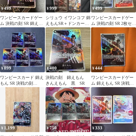
499
999
499
¥
¥
¥
ワンピースカードゲー
シリュウ イワンコフ 錦
ワンピースカードゲー
ム 決戦の刻 SR 錦えも
えもんSR＋ドンカード
ム 決戦の刻 SR 2枚セッ
ん OP16-082
まとめ売り
ト 錦えもん ルフィ
899
400
444
¥
¥
¥
ワンピースカード 錦え
決戦の刻 錦えもん
ワンピースカードゲー
もん SR 決戦の刻
きんえもん 黒 SR
ム 錦えもん SR 決戦の
OP16-082 5枚セット
刻
1,199
750
333
¥
¥
¥