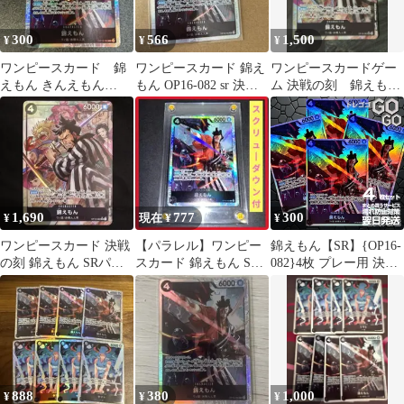
300
566
1,500
¥
¥
¥
ワンピースカード 錦
ワンピースカード 錦え
ワンピースカードゲー
えもん きんえもん
もん OP16-082 sr 決戦
ム 決戦の刻 錦えもん
OP16-082 SR 決戦の刻
の刻
SRパラレル
1,690
777
300
¥
現在 ¥
¥
ワンピースカード 決戦
【パラレル】ワンピー
錦えもん【SR】{OP16-
の刻 錦えもん SRパラ
スカード 錦えもん SR
082}4枚 プレー用 決戦
レル OP16-082
OP16-082 決戦の刻
の刻【OP-16】
888
380
1,000
¥
¥
¥