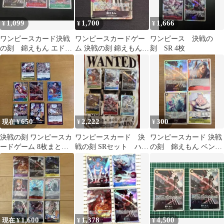
1,099
1,700
1,666
¥
¥
¥
ワンピースカード決戦
ワンピースカードゲー
ワンピース 決戦の
の刻 錦えもん エドワ
ム 決戦の刻 錦えもん
刻 SR 4枚
ード・ニューゲート
SR パラレル OP16-082
ハンコックSR
650
2,222
300
現在 ¥
¥
¥
決戦の刻 ワンピースカ
ワンピースカード 決
ワンピースカード 決戦
ードゲーム 8枚まとめ
戦の刻 SRセット ハン
の刻 錦えもん ベン・
売り SR他
コック他
ベックマン ヤマト
バスコ・ショット
1,600
1,378
4,500
現在 ¥
¥
¥