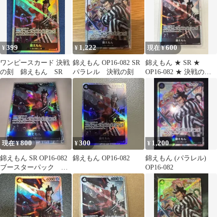
399
1,222
600
¥
¥
現在 ¥
ワンピースカード 決戦
錦えもん OP16-082 SR
錦えもん ★ SR ★
の刻 錦えもん SR
パラレル 決戦の刻
OP16-082 ★ 決戦の刻
★ ワンピースカード
800
300
1,200
現在 ¥
¥
¥
錦えもん SR OP16-082
錦えもん OP16-082
錦えもん (パラレル)
ブースターパック 決
OP16-082
戦の刻 ワンピース