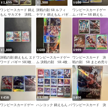
1,699
1,900
600
¥
¥
¥
ワンピースカード 錦え
決戦の刻 SR ルフィ
ワンピースカードゲー
もん サカズキ 決戦の
ヤマト 錦えもん バギー
ム バギー SR 錦えも
刻 SR OP16-082 065
ワンピースカード
ん シリュウ インペ
ルダウンの囚人
1,000
600
999
¥
¥
¥
決戦の刻 錦えもん エド
ワンピースカードゲー
ワンピースカード 決
ワード バギー SR3枚セ
ム 決戦の刻 SR 4枚セ
戦の刻 SR まとめ売り
ット
ット
450
1,180
400
¥
¥
¥
ワンピースカードゲー
ハンコック 錦えもん バ
ワンピースカード 決