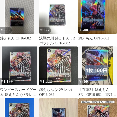
555
955
500
¥
¥
¥
錦えもん OP16-082
決戦の刻 錦えもん SR
錦えもん OP16-082
パラレル OP16-082
1,199
1,222
300
¥
¥
¥
ワンピースカードゲー
錦えもん (パラレル)
【在庫2】錦えもん
ム 錦えもん (パラレル)
OP16-082
SR OP16-082 1枚180
OP16-082
円 匿名発送