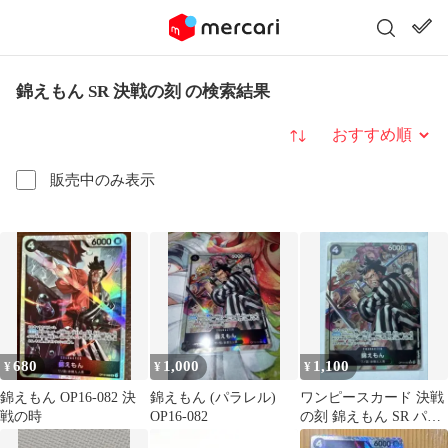
錦えもん SR 決戦の刻 の検索結果
並び替え
販売中のみ表示
680
1,000
1,100
¥
¥
¥
錦えもん OP16-082 決
錦えもん (パラレル)
ワンピースカード 決戦
戦の時
OP16-082
の刻 錦えもん SR パラ
レル OP16-082