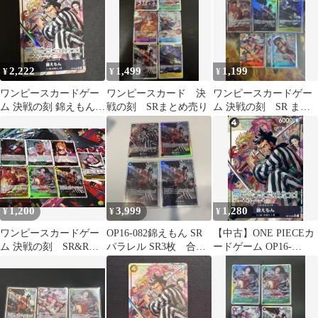
2,222
1,499
1,199
¥
¥
¥
ワンピースカードゲー
ワンピースカード 決
ワンピースカードゲー
ム 決戦の刻 錦えもん
戦の刻 SRまとめ売り
ム 決戦の刻 SR まと
SR パラレル
め売り❗️
1,200
3,999
1,280
¥
¥
¥
ワンピースカードゲー
OP16-082錦えもん SR
【中古】ONE PIECEカ
ム 決戦の刻 SR&Rセ
パラレル SR3枚 合計4
ードゲーム OP16-
ット ルフィ ハンコック
枚セット
082[SR]：(パラレル)錦
錦えもん
えもん