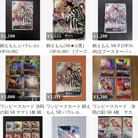
もん 黒 SR
1,100
1,555
1,200
¥
¥
¥
錦えもん (パラレル)
錦えもん(SR★){黒}
錦えもん SR-P [OP16-
OP16-082
〈OP16-082〉[ブースタ
082](ブースターパック
ーパック 決戦の刻
「決戦の刻」)
【OP-16】]
2,000
1,111
1,300
¥
¥
¥
ワンピースカード 決戦
ワンピースカード 錦え
ワンピースカード 決
の刻 SR ヤマト1枚 錦え
もん SR パラレル
戦の刻 SR 4枚 サカズ
もん 3枚セット
OP16-082
キ 錦えもん イワンコフ
ルフィ