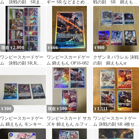
ム 決戦の刻 SRまと
ギー SR などまとめ売
戦の刻 SR 錦えもん
め売り
り
他レア6枚セット
2,000
666
980
現在 ¥
¥
¥
ワンピースカードゲー
ワンピースカードゲー
クザン R パラレル 決戦
ム 決戦の刻 SR,R,金
ム 錦えもん OP16-082
の刻 錦えもんsr
ドンまとめ売り
300
500
1,111
¥
現在 ¥
¥
ワンピースカードゲー
ワンピースカード サカ
ワンピースカードゲー
ム 錦えもん モンキー・
ズキ 錦えもん ルフィ 3
ム 決戦の刻 SR 4枚セッ
D・ルフィ ヤマト 決
枚セット 決戦の刻
ト ルフィ バギー 錦え
戦の刻
もん