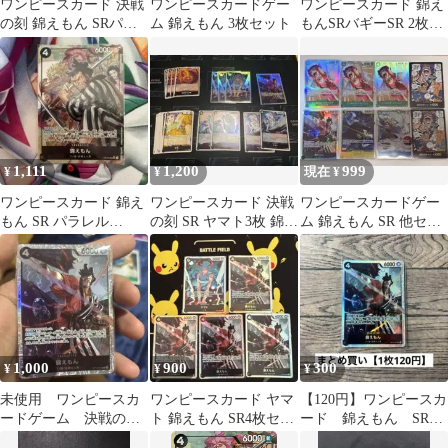
ワンピースカード 決戦
ワンピースカードゲー
ワンピースカード 錦え
の刻 錦えもん SRパラ
ム 錦えもん 3枚セット
もんSRバギーSR 2枚
レル
ワンピースカード 決
戦の刻
1,111
1,200
999
¥
¥
現在 ¥
ワンピースカード 錦え
ワンピースカード 決戦
ワンピースカードゲー
もん SR パラレル
の刻 SR ヤマト3枚 錦え
ム 錦えもん SR 他セッ
OP16-082
もん 1枚 黒ヤマトパ
ト
ーツ
1,000
900
300
¥
¥
¥
未使用 ワンピースカ
ワンピースカード ヤマ
【120円】ワンピースカ
ードゲーム 決戦の
ト 錦えもん SR4枚セッ
ード 錦えもん SR
刻 錦えもん きんえ
ト
【在庫2枚】