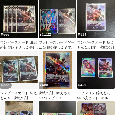
マト デッキパーツ
OP16-082 ４枚セット
SR
666
1,222
854
¥
¥
¥
ワンピースカード 決戦
ワンピースカードゲー
ワンピースカード 錦え
の刻 錦えもん SR 4枚セ
ム 決戦の刻 SR ヤマト
もん SR 1枚 決戦の刻
ット
錦えもん セット
888
400
450
¥
¥
¥
ワンピースカード 錦え
決戦の刻 錦えもん
イワンコフ 錦えもん
もん SR 決戦の刻
SR ワンピース
SR 2枚セット OP16 決
戦の刻 ワンピースカー
ド