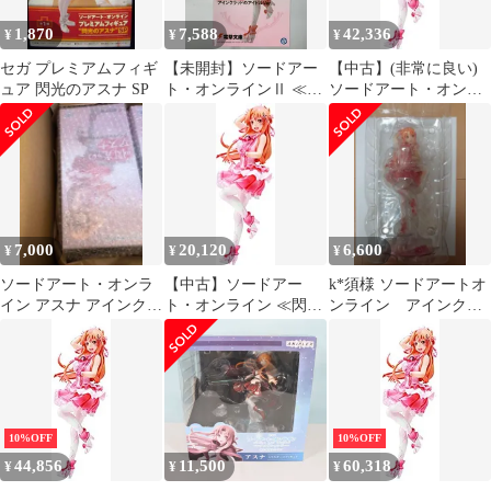
1,870
7,588
42,336
¥
¥
¥
セガ プレミアムフィギ
【未開封】ソードアー
【中古】(非常に良い)
ュア 閃光のアスナ SP
ト・オンラインⅡ ≪閃
ソードアート・オンラ
光≫のアスナ アインク
イン ≪閃光≫のアスナ
ラッドのアイドルVer
アインクラッドのアイ
ドルVer. 1/8スケール
ABS&PVC製 フィギュ
ア
7,000
20,120
6,600
¥
¥
¥
ソードアート・オンラ
【中古】ソードアー
k*須様 ソードアートオ
イン アスナ アインクラ
ト・オンライン ≪閃光
ンライン アインクラ
ッドのアイドルVer. 未
≫のアスナ アインクラ
ッドのアイドル 閃光
開封
ッドのアイドルVer. 1/8
のアスナ フィギ
スケール ABS&PVC製
フィギュア
10%OFF
10%OFF
44,856
11,500
60,318
¥
¥
¥