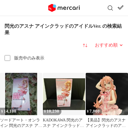
閃光のアスナ アインクラッドのアイドルVer. の検索結
果
並び替え
販売中のみ表示
14,100
10,230
7,800
¥
¥
¥
ソードアート・オンラ
KADOKAWA 閃光のア
【美品】閃光のアスナ
イン 閃光のアスナ アイ
スナ アインクラッドの
アインクラッドのアイ