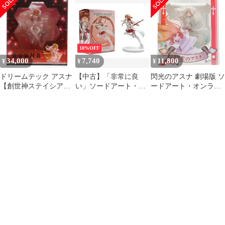
ルvre
ート・オンライン
10%OFF
34,000
7,740
11,800
¥
¥
¥
ドリームテック アスナ
【中古】「非常に良
閃光のアスナ 劇場版 ソ
【創世神ステイシア】
い」ソードアート・オ
ードアート・オンライ
ソードアート・オンラ
ンライン 閃光のアスナ
ン -オーディナル・ス
イン アリシゼーション
フィギュア SWORD
ケール- 1/7 完成品 フィ
War of Underworld 1/7
ART ONLINE アニメ タ
ギュア アクアマリン
完成品 フィギュア(DT-
イトー
167) ウェーブ(WAVE)