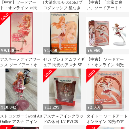
【中古】ソードアー
[大清水41-6-0616fc]プ
【中古】「非常に良
ト・オンライン ≪閃光
ログレッシブ 星なき夜
い」ソードアート・オ
≫のアスナ アインクラ
のアリア アスナ 1/7
ンライン ≪閃光≫のア
ッドのアイドルVer. 1/8
スナ アインクラッドの
スケール ABS&PVC製
アイドルVer. 1/8スケー
フィギュア
ル ABS&PVC製 フィギ
ュア
9,130
1,650
6,960
¥
¥
¥
アスキーメディアワー
セガ プレミアムフィギ
【中古】 ソードアー
クス ソードアートオン
ュア 閃光のアスナ SP
ト・オンライン 閃光の
ライン 閃光のアスナ ア
アスナ フィギュア
インクラッドのアイド
SWORD ART ONLINE
ルver/電撃屋web限定
アニメ タイトー
PVC
18,042
12,299
2,310
¥
¥
¥
ストロンガー Sword Art
アスナ～アインクラッ
タイトー ソードアート
Online アスナ アインク
ドの休日 1/7 PVC製塗
オンライン 閃光のアス
ラッドのKPOP アイド
装済み完成品 ソードア
ナ フィギュア