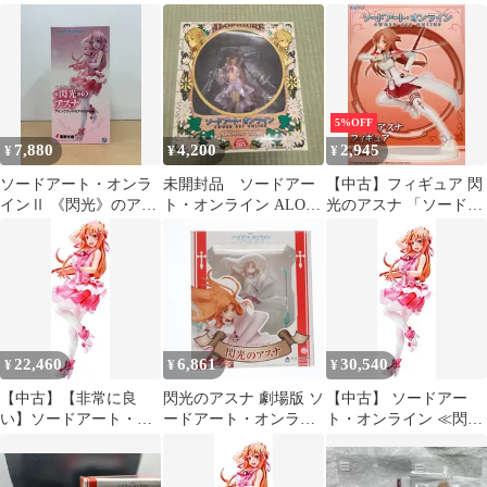
ンクラッドのアイドル
アイドルVer. 1/8 ソｰド
ドルVer フィギュア
フィギュア
アｰト･オンラインⅡ
SAO
5%OFF
7,880
4,200
2,945
¥
¥
¥
ソードアート・オンラ
未開封品 ソードアー
【中古】フィギュア 閃
インⅡ 《閃光》のアス
ト・オンライン ALOフ
光のアスナ 「ソードア
ナ アインクラッドのア
ィギュア(アスナ)＋閃
ート・オンライン」 フ
イドルVer. 1/8スケール
光のアスナ
ィギュア
フィギュア 未開封 箱ヤ
ケあり【WS1958-003】
22,460
6,861
30,540
¥
¥
¥
【中古】【非常に良
閃光のアスナ 劇場版 ソ
【中古】 ソードアー
い】ソードアート・オ
ードアート・オンライ
ト・オンライン ≪閃光
ンライン ≪閃光≫のア
ン -オーディナル・ス
≫のアスナ アインクラ
スナ アインクラッドの
ケール- 1/7 完成品 フィ
ッドのアイドルVer. 1/8
アイドルVer. 1/8スケー
ギュア アクアマリン
スケール ABS&PVC製