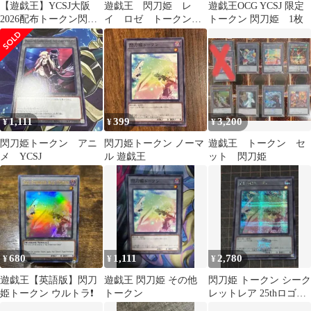
【遊戯王】YCSJ大阪
遊戯王 閃刀姫 レ
遊戯王OCG YCSJ 限定
2026配布トークン閃刀
イ ロゼ トークン
トークン 閃刀姫 1枚
姫
クロニクル アニメジ
ャパン YCSJ
1,111
399
3,200
¥
¥
¥
閃刀姫トークン アニ
閃刀姫トークン ノーマ
遊戯王 トークン セ
メ YCSJ
ル 遊戯王
ット 閃刀姫
680
1,111
2,780
¥
¥
¥
遊戯王【英語版】閃刀
遊戯王 閃刀姫 その他
閃刀姫 トークン シーク
姫トークン ウルトラ❗️
トークン
レットレア 25thロゴ入
り 1枚