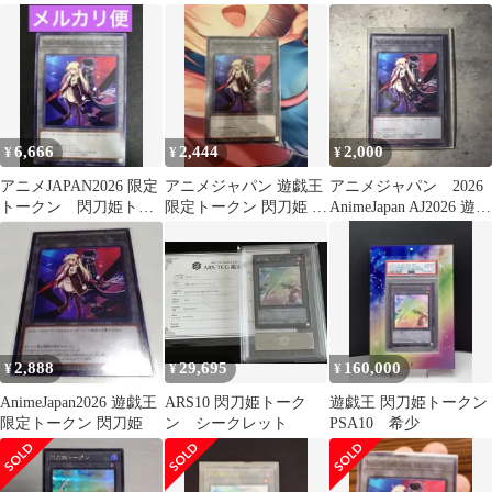
クロニクル ycsj
6,666
2,444
2,000
¥
¥
¥
アニメJAPAN2026 限定
アニメジャパン 遊戯王
アニメジャパン 2026
トークン 閃刀姫トー
限定トークン 閃刀姫 レ
AnimeJapan AJ2026 遊戯
クン
イ ロゼ
王 閃刀姫
2,888
29,695
160,000
¥
¥
¥
AnimeJapan2026 遊戯王
ARS10 閃刀姫トーク
遊戯王 閃刀姫トークン
限定トークン 閃刀姫
ン シークレット
PSA10 希少