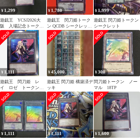
1,299
1,780
1,999
¥
¥
¥
遊戯王 YCSJ2026大
遊戯王 閃刀姫トーク
遊戯王 閃刀姫トークン
阪 入場記念トークン
ン QCDB シークレット
シークレット
閃刀姫レイ、ロゼ
レア
1,111
45,000
300
¥
¥
¥
遊戯王 閃刀姫 レ
遊戯王 閃刀姫 構築済デ
閃刀姫トークン ノー
イ ロゼ トークン
ッキ
マル 18TP
クロニクル アニメジ
ャパン YCSJ
1,111
1,111
1,600
¥
¥
¥