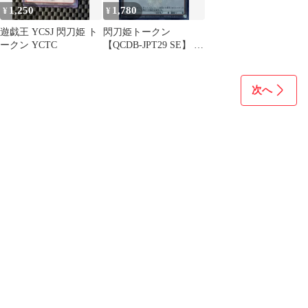
1,250
1,780
¥
¥
遊戯王 YCSJ 閃刀姫 ト
閃刀姫トークン
ークン YCTC
【QCDB-JPT29 SE】 遊
戯王OCG
次へ