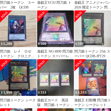
閃刀姫トークン スー
遊戯王YCSJ 閃刀姫 ト
遊戯王 アニメジャパン
パー 2枚 QCDB
ークン
2026 限定トークン 閃刀
姫
1,200
500
599
¥
¥
¥
閃刀姫 レイ ロゼ
遊戯王 NO.4890 閃刀姫
閃刀姫トークン 25th ス
トークン クロニクル
トークン スーパーレア
ーパー QCDB-JPT29 遊
アニメジャパン
25th
戯王
CHRONICLE
1,999
333
3,333
¥
¥
¥
閃刀姫トークン シーク
遊戯王カード 英語
遊戯王 幻獣機 閃刀姫ト
レット
版 閃刀姫-トークン
ークン シークレット 烙
ノーマル 3枚セット
印竜アルビオン 3枚セ