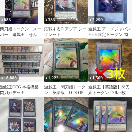
888
333
2,299
¥
¥
¥
閃刀姫トークン スー
応戦するG アジア シー
遊戯王 アニメジャパン
パー 遊戯王 せんと
クレット
2026 限定トークン 閃刀
うきとーくん ホーネ
姫
ットビット
18,888
1,222
1,500
¥
¥
¥
遊戯王OCG 本格構築
遊戯王 閃刀姫トーク
遊戯王【英語版】閃刀
閃刀姫デッキ
ン 英語版 OTS OP08
姫トークン ウル 3枚セ
スーパー
ット❗️