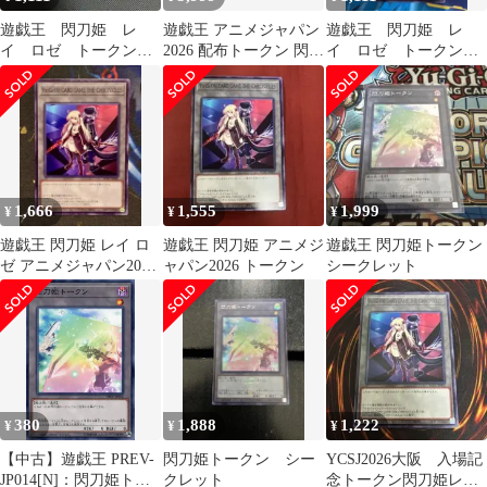
遊戯王 閃刀姫 レ
遊戯王 アニメジャパン
遊戯王 閃刀姫 レ
イ ロゼ トークン
2026 配布トークン 閃刀
イ ロゼ トークン
クロニクル アニメジ
姫 2枚セット
クロニクル アニメジ
ャパン YCSJ
ャパン YCSJ
1,666
1,555
1,999
¥
¥
¥
遊戯王 閃刀姫 レイ ロ
遊戯王 閃刀姫 アニメジ
遊戯王 閃刀姫トークン
ゼ アニメジャパン2026
ャパン2026 トークン
シークレット
限定 トークン
380
1,888
1,222
¥
¥
¥
【中古】遊戯王 PREV-
閃刀姫トークン シー
YCSJ2026大阪 入場記
JP014[N]：閃刀姫トー
クレット
念トークン閃刀姫レ