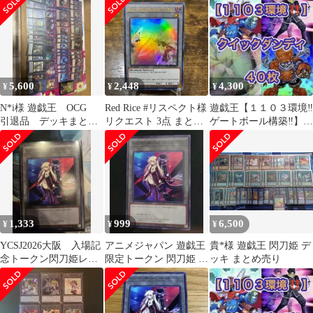
ット
5,600
2,448
4,300
¥
¥
¥
N*i様 遊戯王 OCG
Red Rice #リスペクト様
遊戯王【１１０３環境‼️
引退品 デッキまとめ
リクエスト 3点 まとめ
ゲートボール構築‼️】ク
売り
商品
イックダンディ40枚
1,333
999
6,500
¥
¥
¥
YCSJ2026大阪 入場記
アニメジャパン 遊戯王
貴*様 遊戯王 閃刀姫 デ
念トークン閃刀姫レ
限定トークン 閃刀姫 レ
ッキ まとめ売り
イ、ロゼ
イ ロゼ