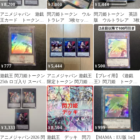
8,200
1,000
1,444
¥
¥
¥
アニメジャパン 遊戯
閃刀姫トークン ウル
閃刀姫トークン 英語
王カード トークン
トラレア 3枚セッ
版 ウルトラレア 3枚
PR
ト MAMA
777
5,444
500
¥
¥
¥
遊戯王 閃刀姫トークン
アニメジャパン 遊戯王
【プレイ用】《遊戯
25th ロゴ入り スーパー
限定トークン 閃刀姫 レ
王》閃刀姫 トーク
QCDB
イ ロゼ AnimeJapan
ン ノーマル 23TP
3,333
8,504
999
¥
¥
¥
アニメジャパン2026 閃
遊戯王 デッキ 閃刀
【MAMA：EU版 1st】