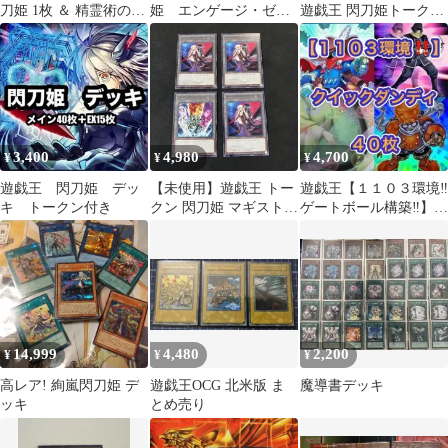
刀姫 1枚 ＆ 精霊術の使
姫 エンゲージ・ゼ
遊戯王 閃刀姫トークン
い手 2枚 計3枚 トーク
ロ アマツ カメリ
UR 1枚
ン
ア [05209]
3,400
4,980
4,700
¥
¥
¥
遊戯王 閃刀姫 デッ
【未使用】遊戯王 トー
遊戯王【１１０３環境‼️
キ トークン付き
クン 閃刀姫 マギストス
ゲートボール構築‼️】ク
4枚 アニメジャパン
イックダンディデッキ
2026
40枚
14,999
4,480
2,200
¥
¥
¥
高レア! 絢嵐閃刀姫 デ
遊戯王OCG 北米版 ま
魔導書デッキ
ッキ
とめ売り