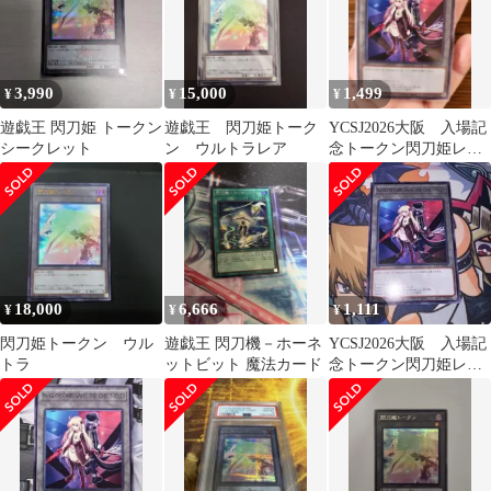
3,990
15,000
1,499
¥
¥
¥
遊戯王 閃刀姫 トークン
遊戯王 閃刀姫トーク
YCSJ2026大阪 入場記
シークレット
ン ウルトラレア
念トークン閃刀姫レ
イ、ロゼ
18,000
6,666
1,111
¥
¥
¥
閃刀姫トークン ウル
遊戯王 閃刀機－ホーネ
YCSJ2026大阪 入場記
トラ
ットビット 魔法カード
念トークン閃刀姫レ
イ、ロゼ