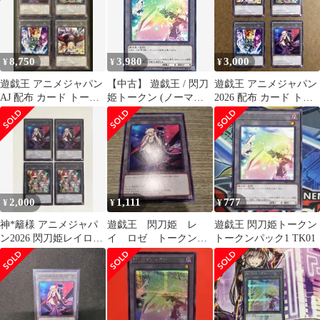
8,750
3,980
3,000
¥
¥
¥
遊戯王 アニメジャパン
【中古】 遊戯王 / 閃刀
遊戯王 アニメジャパン
AJ 配布 カード トーク
姫トークン (ノーマル) /
2026 配布 カード トー
ン
18TP-JP216 / トーナメ
クン 4枚セット
ントパック2018 Vol.2
2,000
1,111
777
¥
¥
¥
神*籬様 アニメジャパ
遊戯王 閃刀姫 レ
遊戯王 閃刀姫トークン
ン2026 閃刀姫レイロゼ
イ ロゼ トークン
トークンパック1 TK01
＆精霊術の使い手 トー
クロニクル アニメジ
クン 4枚
ャパン YCSJ