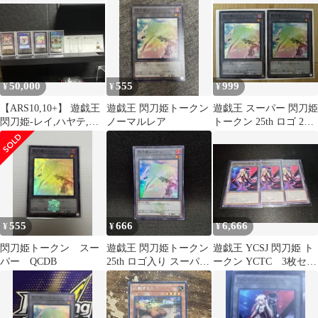
50,000
555
999
¥
¥
¥
【ARS10,10+】 遊戯王
遊戯王 閃刀姫トークン
遊戯王 スーパー 閃刀姫
閃刀姫-レイ,ハヤテ,ト
ノーマルレア
トークン 25th ロゴ 2枚
ークン,増援 25th
QCDB-JPT29
555
666
6,666
¥
¥
¥
閃刀姫トークン スー
遊戯王 閃刀姫トークン
遊戯王 YCSJ 閃刀姫 ト
パー QCDB
25th ロゴ入り スーパー
ークン YCTC 3枚セッ
QCDB
ト売り