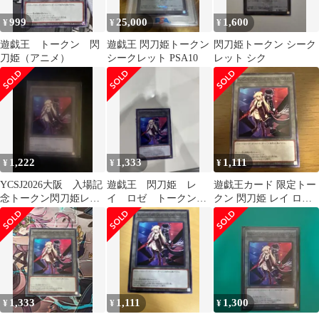
999
25,000
1,600
¥
¥
¥
遊戯王 トークン 閃
遊戯王 閃刀姫トークン
閃刀姫トークン シーク
刀姫（アニメ）
シークレット PSA10
レット シク
1,222
1,333
1,111
¥
¥
¥
YCSJ2026大阪 入場記
遊戯王 閃刀姫 レ
遊戯王カード 限定トー
念トークン閃刀姫レ
イ ロゼ トークン
クン 閃刀姫 レイ ロゼ
イ、ロゼ
クロニクル アニメジ
AJ
ャパン YCSJ
1,333
1,111
1,300
¥
¥
¥