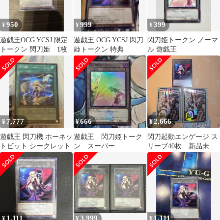
950
999
399
¥
¥
¥
遊戯王OCG YCSJ 限定
遊戯王 OCG YCSJ 閃刀
閃刀姫トークン ノーマ
トークン 閃刀姫 1枚
姫トークン 特典
ル 遊戯王
7,777
666
2,666
¥
¥
¥
遊戯王 閃刀機 ホーネッ
遊戯王 閃刀姫トーク
閃刀起動エンゲージ ス
トビット シークレット
ン スーパー
リーブ40枚 新品未開
封 ycsj 2026大阪トーク
ン
1,111
3,999
1,111
¥
¥
¥