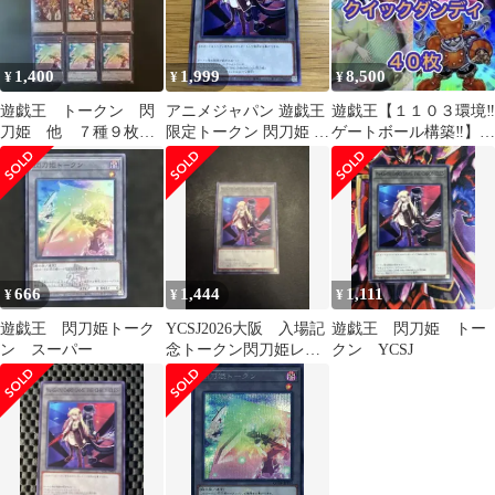
1,400
1,999
8,500
¥
¥
¥
遊戯王 トークン 閃
アニメジャパン 遊戯王
遊戯王【１１０３環境‼️
刀姫 他 ７種９枚セ
限定トークン 閃刀姫 レ
ゲートボール構築‼️】ク
ット
イ ロゼ AnimeJapan
イックダンディデッキ
40枚
666
1,444
1,111
¥
¥
¥
遊戯王 閃刀姫トーク
YCSJ2026大阪 入場記
遊戯王 閃刀姫 トー
ン スーパー
念トークン閃刀姫レ
クン YCSJ
イ、ロゼ