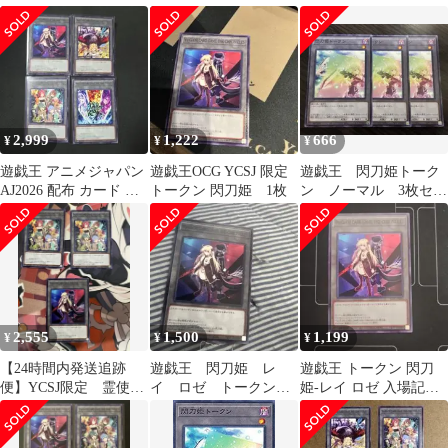
クン
イ、ロゼ
2,999
1,222
666
¥
¥
¥
遊戯王 アニメジャパン
遊戯王OCG YCSJ 限定
遊戯王 閃刀姫トーク
AJ2026 配布 カード ト
トークン 閃刀姫 1枚
ン ノーマル 3枚セッ
ークン 全4種コンプ
ト 23TP
2,555
1,500
1,199
¥
¥
¥
【24時間内発送追跡
遊戯王 閃刀姫 レ
遊戯王 トークン 閃刀
便】YCSJ限定 霊使い
イ ロゼ トークン
姫-レイ ロゼ 入場記念
トークン2枚 閃刀姫ト
クロニクル アニメジ
YCSJ 最安 セットで割
ークン1枚
ャパン YCSJ
引可能