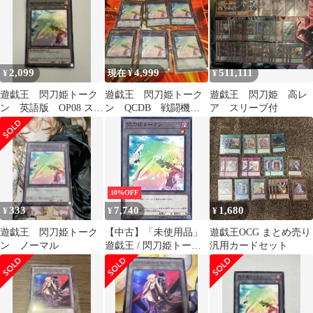
2,099
4,999
511,111
¥
現在 ¥
¥
遊戯王 閃刀姫トーク
遊戯王 閃刀姫トーク
遊戯王 閃刀姫 高レ
ン 英語版 OP08 スー
ン QCDB 戦闘機
ア スリーブ付
パー
せんとうき レイ ロ
ゼ カガリ ハヤテ
10%OFF
333
7,740
1,680
¥
¥
¥
遊戯王 閃刀姫トーク
【中古】「未使用品」
遊戯王OCG まとめ売り
ン ノーマル
遊戯王 / 閃刀姫トーク
汎用カードセット
ン（ノーマル） / 18TP-
JP216 / トーナメントパ
ック2018 Vol.2